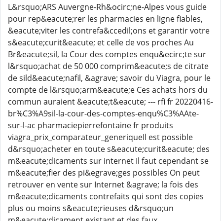
L&rsquo;ARS Auvergne-Rh&ocirc;ne-Alpes vous guide
pour rep&eacute;rer les pharmacies en ligne fiables,
&eacute;viter les contrefa&ccedil;ons et garantir votre
s&eacute;curit&eacute; et celle de vos proches Au
Br&eacute;sil, la Cour des comptes enqu&ecirc;te sur
l&rsquo;achat de 50 000 comprim&eacute;s de citrate
de sild&eacute;nafil, &agrave; savoir du Viagra, pour le
compte de l&rsquo;arm&eacute;e Ces achats hors du
commun auraient &eacute;t&eacute; --- rfi fr 20220416-
br%C3%A9sil-la-cour-des-comptes-enqu%C3%AAte-
sur-l-ac pharmaciepierrefontaine fr produits
viagra_prix_comparateur_generiqueIl est possible
d&rsquo;acheter en toute s&eacute;curit&eacute; des
m&eacute;dicaments sur internet Il faut cependant se
m&eacute;fier des pi&egrave;ges possibles On peut
retrouver en vente sur Internet &agrave; la fois des
m&eacute;dicaments contrefaits qui sont des copies
plus ou moins s&eacute;rieuses d&rsquo;un
m&eacute;dicament existant et des faux