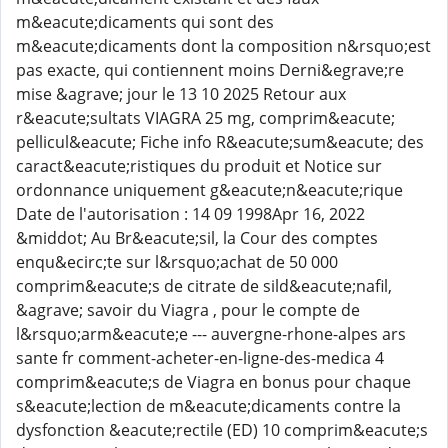
m&eacute;dicaments qui sont des
m&eacute;dicaments dont la composition n&rsquo;est
pas exacte, qui contiennent moins Derni&egrave;re
mise &agrave; jour le 13 10 2025 Retour aux
r&eacute;sultats VIAGRA 25 mg, comprim&eacute;
pellicul&eacute; Fiche info R&eacute;sum&eacute; des
caract&eacute;ristiques du produit et Notice sur
ordonnance uniquement g&eacute;n&eacute;rique
Date de l'autorisation : 14 09 1998Apr 16, 2022
&middot; Au Br&eacute;sil, la Cour des comptes
enqu&ecirc;te sur l&rsquo;achat de 50 000
comprim&eacute;s de citrate de sild&eacute;nafil,
&agrave; savoir du Viagra , pour le compte de
l&rsquo;arm&eacute;e --- auvergne-rhone-alpes ars
sante fr comment-acheter-en-ligne-des-medica 4
comprim&eacute;s de Viagra en bonus pour chaque
s&eacute;lection de m&eacute;dicaments contre la
dysfonction &eacute;rectile (ED) 10 comprim&eacute;s