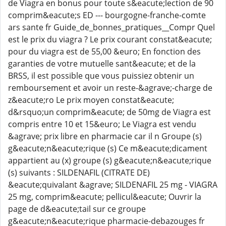
de Viagra en bonus pour toute s&eacute;lection de 90
comprim&eacute;s ED --- bourgogne-franche-comte
ars sante fr Guide_de_bonnes_pratiques__Compr Quel
est le prix du viagra ? Le prix courant constat&eacute;
pour du viagra est de 55,00 &euro; En fonction des
garanties de votre mutuelle sant&eacute; et de la
BRSS, il est possible que vous puissiez obtenir un
remboursement et avoir un reste-&agrave;-charge de
z&eacute;ro Le prix moyen constat&eacute;
d&rsquo;un comprim&eacute; de 50mg de Viagra est
compris entre 10 et 15&euro; Le Viagra est vendu
&agrave; prix libre en pharmacie car il n Groupe (s)
g&eacute;n&eacute;rique (s) Ce m&eacute;dicament
appartient au (x) groupe (s) g&eacute;n&eacute;rique
(s) suivants : SILDENAFIL (CITRATE DE)
&eacute;quivalant &agrave; SILDENAFIL 25 mg - VIAGRA
25 mg, comprim&eacute; pellicul&eacute; Ouvrir la
page de d&eacute;tail sur ce groupe
g&eacute;n&eacute;rique pharmacie-debazouges fr