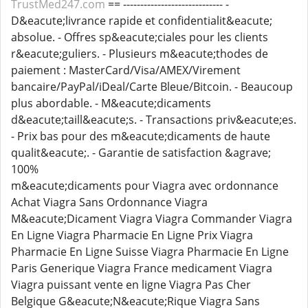
TrustMed247.com
== ----------------------------- -
D&eacute;livrance rapide et confidentialit&eacute;
absolue. - Offres sp&eacute;ciales pour les clients
r&eacute;guliers. - Plusieurs m&eacute;thodes de
paiement : MasterCard/Visa/AMEX/Virement
bancaire/PayPal/iDeal/Carte Bleue/Bitcoin. - Beaucoup
plus abordable. - M&eacute;dicaments
d&eacute;taill&eacute;s. - Transactions priv&eacute;es.
- Prix bas pour des m&eacute;dicaments de haute
qualit&eacute;. - Garantie de satisfaction &agrave;
100%
m&eacute;dicaments pour Viagra avec ordonnance
Achat Viagra Sans Ordonnance Viagra
M&eacute;Dicament Viagra Viagra Commander Viagra
En Ligne Viagra Pharmacie En Ligne Prix Viagra
Pharmacie En Ligne Suisse Viagra Pharmacie En Ligne
Paris Generique Viagra France medicament Viagra
Viagra puissant vente en ligne Viagra Pas Cher
Belgique G&eacute;N&eacute;Rique Viagra Sans