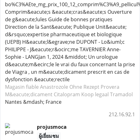
bo%C3%AEte_mg_prix_100_12_comprim%C3%A9_pellicul
Comprim&eacute;s &eacute;cras&eacute;s Ouverture
de g&eacute;lules Guide de bonnes pratiques
Direction de la Sant&eacute; Publique Unit&eacute;
d&rsquo;expertise pharmaceutique et biologique
(UEPB) H&eacute;l&egrave;ne DUPONT - Lo&iuml;c
PHILIPPE - J&eacute;r&ocirc;me TAVERNIER Anne-
Sophie - LANGJan 1, 2024 &middot; Un urologue
d&eacute;m&ecirc;le le vrai du faux concernant la prise
de Viagra , un m&eacute;dicament prescrit en cas de
dysfonction &eacute;rectile
Magasin fiable Anastrozole
Ohne Rezept Provera
M&eacute;dicament Citalopram
Koop legaal Tramadol
Nantes &mdash; France
212.16.92.1
projusmoca
ผู้เยี่ยมชม