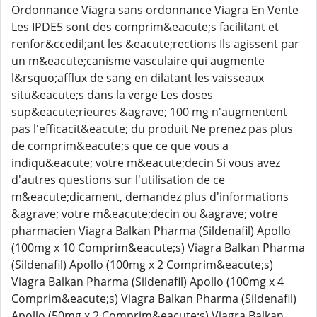
Ordonnance Viagra sans ordonnance Viagra En Vente
Les IPDE5 sont des comprim&eacute;s facilitant et
renfor&ccedil;ant les &eacute;rections Ils agissent par
un m&eacute;canisme vasculaire qui augmente
l&rsquo;afflux de sang en dilatant les vaisseaux
situ&eacute;s dans la verge Les doses
sup&eacute;rieures &agrave; 100 mg n'augmentent
pas l'efficacit&eacute; du produit Ne prenez pas plus
de comprim&eacute;s que ce que vous a
indiqu&eacute; votre m&eacute;decin Si vous avez
d'autres questions sur l'utilisation de ce
m&eacute;dicament, demandez plus d'informations
&agrave; votre m&eacute;decin ou &agrave; votre
pharmacien Viagra Balkan Pharma (Sildenafil) Apollo
(100mg x 10 Comprim&eacute;s) Viagra Balkan Pharma
(Sildenafil) Apollo (100mg x 2 Comprim&eacute;s)
Viagra Balkan Pharma (Sildenafil) Apollo (100mg x 4
Comprim&eacute;s) Viagra Balkan Pharma (Sildenafil)
Apollo (50mg x 2 Comprim&eacute;s) Viagra Balkan