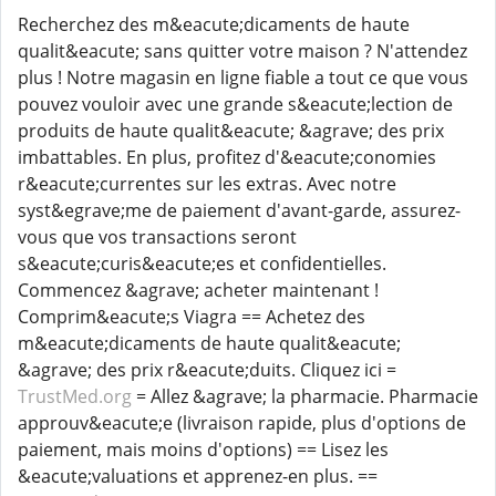
Recherchez des m&eacute;dicaments de haute
qualit&eacute; sans quitter votre maison ? N'attendez
plus ! Notre magasin en ligne fiable a tout ce que vous
pouvez vouloir avec une grande s&eacute;lection de
produits de haute qualit&eacute; &agrave; des prix
imbattables. En plus, profitez d'&eacute;conomies
r&eacute;currentes sur les extras. Avec notre
syst&egrave;me de paiement d'avant-garde, assurez-
vous que vos transactions seront
s&eacute;curis&eacute;es et confidentielles.
Commencez &agrave; acheter maintenant !
Comprim&eacute;s Viagra == Achetez des
m&eacute;dicaments de haute qualit&eacute;
&agrave; des prix r&eacute;duits. Cliquez ici =
TrustMed.org
= Allez &agrave; la pharmacie. Pharmacie
approuv&eacute;e (livraison rapide, plus d'options de
paiement, mais moins d'options) == Lisez les
&eacute;valuations et apprenez-en plus. ==