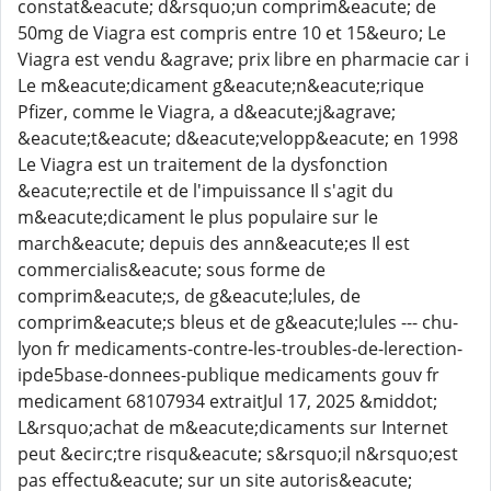
constat&eacute; d&rsquo;un comprim&eacute; de
50mg de Viagra est compris entre 10 et 15&euro; Le
Viagra est vendu &agrave; prix libre en pharmacie car i
Le m&eacute;dicament g&eacute;n&eacute;rique
Pfizer, comme le Viagra, a d&eacute;j&agrave;
&eacute;t&eacute; d&eacute;velopp&eacute; en 1998
Le Viagra est un traitement de la dysfonction
&eacute;rectile et de l'impuissance Il s'agit du
m&eacute;dicament le plus populaire sur le
march&eacute; depuis des ann&eacute;es Il est
commercialis&eacute; sous forme de
comprim&eacute;s, de g&eacute;lules, de
comprim&eacute;s bleus et de g&eacute;lules --- chu-
lyon fr medicaments-contre-les-troubles-de-lerection-
ipde5base-donnees-publique medicaments gouv fr
medicament 68107934 extraitJul 17, 2025 &middot;
L&rsquo;achat de m&eacute;dicaments sur Internet
peut &ecirc;tre risqu&eacute; s&rsquo;il n&rsquo;est
pas effectu&eacute; sur un site autoris&eacute;