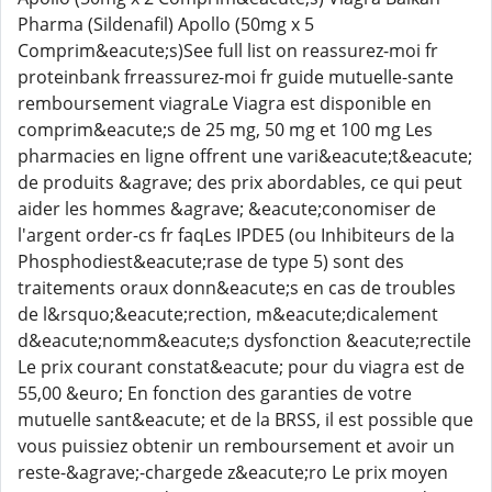
Pharma (Sildenafil) Apollo (50mg x 5
Comprim&eacute;s)See full list on reassurez-moi fr
proteinbank frreassurez-moi fr guide mutuelle-sante
remboursement viagraLe Viagra est disponible en
comprim&eacute;s de 25 mg, 50 mg et 100 mg Les
pharmacies en ligne offrent une vari&eacute;t&eacute;
de produits &agrave; des prix abordables, ce qui peut
aider les hommes &agrave; &eacute;conomiser de
l'argent order-cs fr faqLes IPDE5 (ou Inhibiteurs de la
Phosphodiest&eacute;rase de type 5) sont des
traitements oraux donn&eacute;s en cas de troubles
de l&rsquo;&eacute;rection, m&eacute;dicalement
d&eacute;nomm&eacute;s dysfonction &eacute;rectile
Le prix courant constat&eacute; pour du viagra est de
55,00 &euro; En fonction des garanties de votre
mutuelle sant&eacute; et de la BRSS, il est possible que
vous puissiez obtenir un remboursement et avoir un
reste-&agrave;-chargede z&eacute;ro Le prix moyen