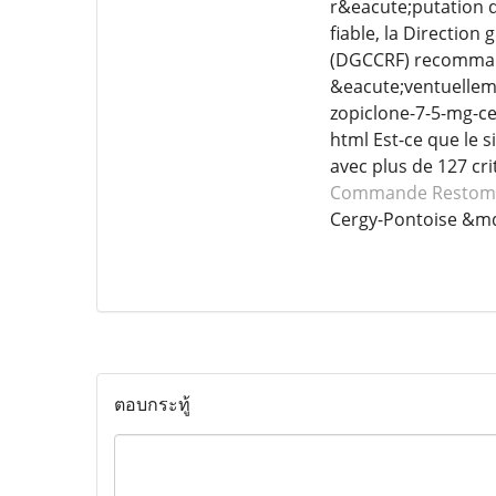
r&eacute;putation du
fiable, la Directio
(DGCCRF) recommand
&eacute;ventuelleme
zopiclone-7-5-mg-ce
html Est-ce que le si
avec plus de 127 cr
Commande Restom
Cergy-Pontoise &md
ตอบกระทู้