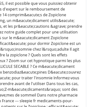
S, il est possible que vous puissiez obtenir
is d'expert sur le remboursement de
e 14 comprim&eacute;s de Zopiclone
5 mg, un m&eacute;dicament utilis&eacute;
es, et les pr&eacute;cautions &agrave; prendre
isez notre guide complet pour une utilisation
ns sur le m&eacute;dicament Zopiclone
fficacit&eacute; pour dormir Zopiclone est un
l&rsquo;insomnie chez l&rsquo;adulte Il agit
 la zopiclone ? Quels sont les effets
eux ? Zoom sur cet hypnotique parmi les plus
ELLICULE SECABLE ? Ce m&eacute;dicament
ux benzodiaz&eacute;pines D&eacute;couvrez
eacute; pour traiter l'insomnie Informez-vous
rendre avant de l'utiliser Dans tous les cas,
aquo;Z-m&eacute;dicaments&raquo; sont des
egrave;mes de sommeil Dans notre pharmacie
 France --- sleepie fr medicaments-pour-
atients sur le Zopiclone : efficacit&eacute;,