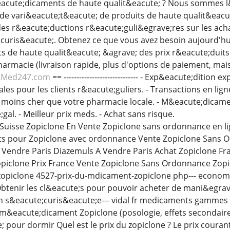
acute;dicaments de haute qualit&eacute; ? Nous sommes l
nde vari&eacute;t&eacute; de produits de haute qualit&eacut
des r&eacute;ductions r&eacute;guli&egrave;res sur les ach
uris&eacute;. Obtenez ce que vous avez besoin aujourd'hui
de haute qualit&eacute; &agrave; des prix r&eacute;duits. 
armacie (livraison rapide, plus d'options de paiement, mais
tMed247.com
== ----------------------------- - Exp&eacute;ditio
les pour les clients r&eacute;guliers. - Transactions en lig
moins cher que votre pharmacie locale. - M&eacute;dicame
gal. - Meilleur prix meds. - Achat sans risque.
Suisse Zopiclone En Vente Zopiclone sans ordonnance en l
 pour Zopiclone avec ordonnance Vente Zopiclone Sans O
Vendre Paris Diazemuls A Vendre Paris Achat Zopiclone Fra
opiclone Prix France Vente Zopiclone Sans Ordonnance Zopi
 fr zopiclone 4527-prix-du-mdicament-zopiclone php--- econom
teObtenir les cl&eacute;s pour pouvoir acheter de mani&e
on s&eacute;curis&eacute;e--- vidal fr medicaments gammes 
 m&eacute;dicament Zopiclone (posologie, effets secondaire
e; pour dormir Quel est le prix du zopiclone ? Le prix coura