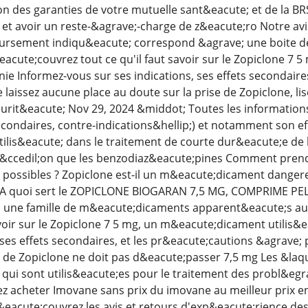
n des garanties de votre mutuelle sant&eacute; et de la BRS
t avoir un reste-&agrave;-charge de z&eacute;ro Notre av
ursement indiqu&eacute; correspond &agrave; une boite d
acute;couvrez tout ce qu'il faut savoir sur le Zopiclone 7 
mnie Informez-vous sur ses indications, ses effets secondair
Ne laissez aucune place au doute sur la prise de Zopiclone, l
urit&eacute; Nov 29, 2024 &middot; Toutes les informatio
secondaires, contre-indications&hellip;) et notamment son e
ilis&eacute; dans le traitement de courte dur&eacute;e de 
&ccedil;on que les benzodiaz&eacute;pines Comment prendre
 possibles ? Zopiclone est-il un m&eacute;dicament danger
e A quoi sert le ZOPICLONE BIOGARAN 7,5 MG, COMPRIME P
; une famille de m&eacute;dicaments apparent&eacute;s a
avoir sur le Zopiclone 7 5 mg, un m&eacute;dicament utilis&
 ses effets secondaires, et les pr&eacute;cautions &agrave; p
e de Zopiclone ne doit pas d&eacute;passer 7,5 mg Les &l
 qui sont utilis&eacute;es pour le traitement des probl&
ez acheter Imovane sans prix du imovane au meilleur prix en
acute;couvrez les avis et retours d'exp&eacute;rience des p