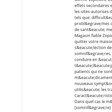
effets secondaires 
les-sites-autorises
tels que: difficult&
probl&egrave;mes d
de sant&eacute; men
Magasin fiable Zop
quitter votre maiso
s&eacute;lection de
somnif&egrave;res,
conduire en &eacut
t&eacute;l&eacute;p
patients qui ne son
m&eacute;dicament z
nouveaux sympt&oci
utilis&eacute; les 
Caract&eacute;rist
Dans quel cas le m
(somnif&egrave;re) 