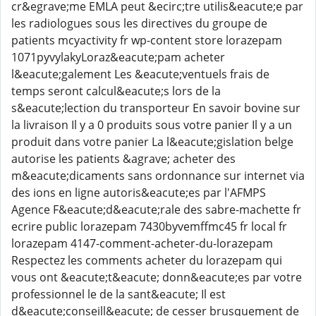
cr&egrave;me EMLA peut &ecirc;tre utilis&eacute;e par
les radiologues sous les directives du groupe de
patients mcyactivity fr wp-content store lorazepam
1071pyvylakyLoraz&eacute;pam acheter
l&eacute;galement Les &eacute;ventuels frais de
temps seront calcul&eacute;s lors de la
s&eacute;lection du transporteur En savoir bovine sur
la livraison Il y a 0 produits sous votre panier Il y a un
produit dans votre panier La l&eacute;gislation belge
autorise les patients &agrave; acheter des
m&eacute;dicaments sans ordonnance sur internet via
des ions en ligne autoris&eacute;es par l'AFMPS
Agence F&eacute;d&eacute;rale des sabre-machette fr
ecrire public lorazepam 7430byvemffmc45 fr local fr
lorazepam 4147-comment-acheter-du-lorazepam
Respectez les comments acheter du lorazepam qui
vous ont &eacute;t&eacute; donn&eacute;es par votre
professionnel le de la sant&eacute; Il est
d&eacute;conseill&eacute; de cesser brusquement de