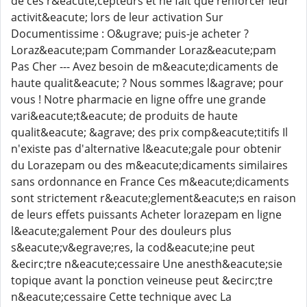
de ces r&eacute;cepteurs et ne fait que renforcer leur
activit&eacute; lors de leur activation Sur
Documentissime : O&ugrave; puis-je acheter ?
Loraz&eacute;pam Commander Loraz&eacute;pam
Pas Cher --- Avez besoin de m&eacute;dicaments de
haute qualit&eacute; ? Nous sommes l&agrave; pour
vous ! Notre pharmacie en ligne offre une grande
vari&eacute;t&eacute; de produits de haute
qualit&eacute; &agrave; des prix comp&eacute;titifs Il
n'existe pas d'alternative l&eacute;gale pour obtenir
du Lorazepam ou des m&eacute;dicaments similaires
sans ordonnance en France Ces m&eacute;dicaments
sont strictement r&eacute;glement&eacute;s en raison
de leurs effets puissants Acheter lorazepam en ligne
l&eacute;galement Pour des douleurs plus
s&eacute;v&egrave;res, la cod&eacute;ine peut
&ecirc;tre n&eacute;cessaire Une anesth&eacute;sie
topique avant la ponction veineuse peut &ecirc;tre
n&eacute;cessaire Cette technique avec La