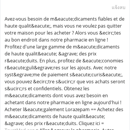
แจ้งลบ
Avez-vous besoin de m&eacute;dicaments fiables et de
haute qualit&eacute;, mais vous ne voulez pas quitter
votre maison pour les acheter ? Alors vous &ecirc;tes
au bon endroit dans notre pharmacie en ligne !
Profitez d'une large gamme de m&eacute;dicaments
de haute qualit&eacute; &agrave; des prix
r&eacute;duits. En plus, profitez de &eacute;conomies
r&eacute;guli&egrave;res sur les ajouts. Avec notre
syst&egrave;me de paiement s&eacute;curis&eacute;,
vous pouvez &ecirc;tre s&ucirc;r que vos achats seront
s&ucirc;rs et confidentiels. Obtenez les
m&eacute;dicaments dont vous avez besoin en
achetant dans notre pharmacie en ligne aujourd'hui !
Acheter l&eacute;galement Lorazepam == Achetez des
m&eacute;dicaments de haute qualit&eacute;
&agrave; des prix r&eacute;duits. Cliquez ici =