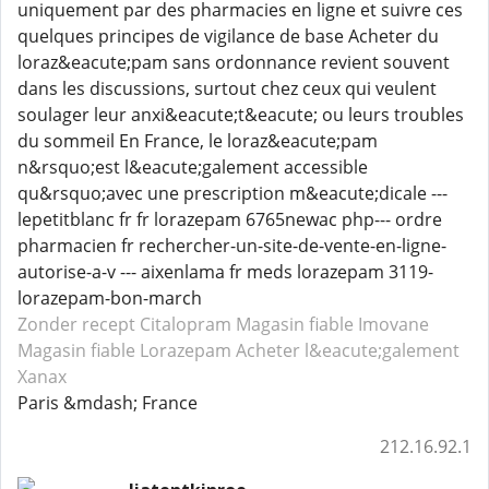
uniquement par des pharmacies en ligne et suivre ces
quelques principes de vigilance de base Acheter du
loraz&eacute;pam sans ordonnance revient souvent
dans les discussions, surtout chez ceux qui veulent
soulager leur anxi&eacute;t&eacute; ou leurs troubles
du sommeil En France, le loraz&eacute;pam
n&rsquo;est l&eacute;galement accessible
qu&rsquo;avec une prescription m&eacute;dicale ---
lepetitblanc fr fr lorazepam 6765newac php--- ordre
pharmacien fr rechercher-un-site-de-vente-en-ligne-
autorise-a-v --- aixenlama fr meds lorazepam 3119-
lorazepam-bon-march
Zonder recept Citalopram
Magasin fiable Imovane
Magasin fiable Lorazepam
Acheter l&eacute;galement
Xanax
Paris &mdash; France
212.16.92.1