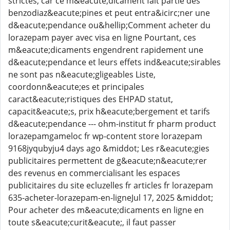
strictes, car ce m&eacute;dicament fait partie des
benzodiaz&eacute;pines et peut entra&icirc;ner une
d&eacute;pendance ou&hellip;Comment acheter du
lorazepam payer avec visa en ligne Pourtant, ces
m&eacute;dicaments engendrent rapidement une
d&eacute;pendance et leurs effets ind&eacute;sirables
ne sont pas n&eacute;gligeables Liste,
coordonn&eacute;es et principales
caract&eacute;ristiques des EHPAD statut,
capacit&eacute;s, prix h&eacute;bergement et tarifs
d&eacute;pendance --- ohm-institut fr pharm product
lorazepamgameloc fr wp-content store lorazepam
9168jyqubyju4 days ago &middot; Les r&eacute;gies
publicitaires permettent de g&eacute;n&eacute;rer
des revenus en commercialisant les espaces
publicitaires du site ecluzelles fr articles fr lorazepam
635-acheter-lorazepam-en-ligneJul 17, 2025 &middot;
Pour acheter des m&eacute;dicaments en ligne en
toute s&eacute;curit&eacute;, il faut passer