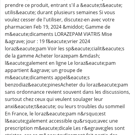
prendre ce produit, entrant s'il a &eacute;t&eacute;
utilis&eacute; durant plusieurs semaines Si vous
voulez cesser de l'utiliser, discutez-en avec votre
pharmacien Feb 19, 2024 &middot; Gamme de
m&eacute;dicaments LORAZEPAM VIATRIS Mise
&agrave; jour : 19 f&eacute;vrier 2024
loraz&eacute;pam Voir les sp&eacute;cialit&eacute;s
de la gamme Acheter lorazepam &mdash;
l&eacute;galement en ligne Le loraz&eacute;pam
appartient &agrave; un groupe de
m&eacute;dicaments appel&eacute;s
benzodiaz&eacute;pinesAcheter du loraz&eacute;pam
sans ordonnance revient souvent dans les discussions,
surtout chez ceux qui veulent soulager leur
anxi&eacute;t&eacute; ou leurs troubles du sommeil
En France, le loraz&eacute;pam n&rsquo;est
l&eacute;galement accessible qu&rsquo;avec une
prescription m&eacute;dicale Les r&egrave;gles sont