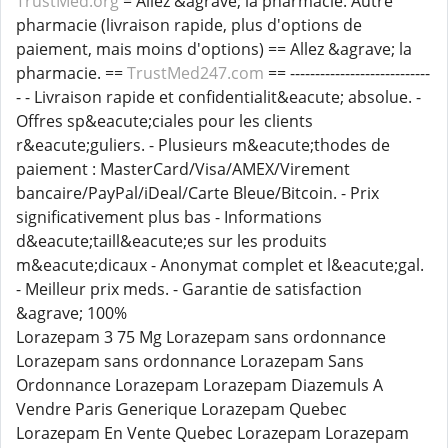
TrustMed.org
= Allez &agrave; la pharmacie. Autre
pharmacie (livraison rapide, plus d'options de
paiement, mais moins d'options) == Allez &agrave; la
pharmacie. ==
TrustMed247.com
== ----------------------------
- - Livraison rapide et confidentialit&eacute; absolue. -
Offres sp&eacute;ciales pour les clients
r&eacute;guliers. - Plusieurs m&eacute;thodes de
paiement : MasterCard/Visa/AMEX/Virement
bancaire/PayPal/iDeal/Carte Bleue/Bitcoin. - Prix
significativement plus bas - Informations
d&eacute;taill&eacute;es sur les produits
m&eacute;dicaux - Anonymat complet et l&eacute;gal.
- Meilleur prix meds. - Garantie de satisfaction
&agrave; 100%
Lorazepam 3 75 Mg Lorazepam sans ordonnance
Lorazepam sans ordonnance Lorazepam Sans
Ordonnance Lorazepam Lorazepam Diazemuls A
Vendre Paris Generique Lorazepam Quebec
Lorazepam En Vente Quebec Lorazepam Lorazepam