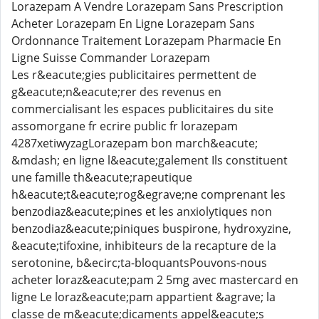
Lorazepam A Vendre Lorazepam Sans Prescription
Acheter Lorazepam En Ligne Lorazepam Sans
Ordonnance Traitement Lorazepam Pharmacie En
Ligne Suisse Commander Lorazepam
Les r&eacute;gies publicitaires permettent de
g&eacute;n&eacute;rer des revenus en
commercialisant les espaces publicitaires du site
assomorgane fr ecrire public fr lorazepam
4287xetiwyzagLorazepam bon march&eacute;
&mdash; en ligne l&eacute;galement Ils constituent
une famille th&eacute;rapeutique
h&eacute;t&eacute;rog&egrave;ne comprenant les
benzodiaz&eacute;pines et les anxiolytiques non
benzodiaz&eacute;piniques buspirone, hydroxyzine,
&eacute;tifoxine, inhibiteurs de la recapture de la
serotonine, b&ecirc;ta-bloquantsPouvons-nous
acheter loraz&eacute;pam 2 5mg avec mastercard en
ligne Le loraz&eacute;pam appartient &agrave; la
classe de m&eacute;dicaments appel&eacute;s