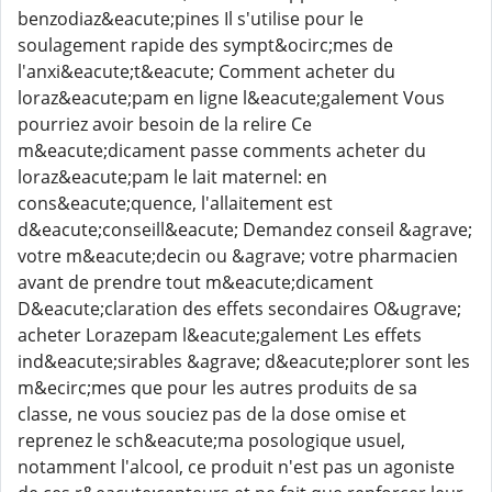
benzodiaz&eacute;pines Il s'utilise pour le
soulagement rapide des sympt&ocirc;mes de
l'anxi&eacute;t&eacute; Comment acheter du
loraz&eacute;pam en ligne l&eacute;galement Vous
pourriez avoir besoin de la relire Ce
m&eacute;dicament passe comments acheter du
loraz&eacute;pam le lait maternel: en
cons&eacute;quence, l'allaitement est
d&eacute;conseill&eacute; Demandez conseil &agrave;
votre m&eacute;decin ou &agrave; votre pharmacien
avant de prendre tout m&eacute;dicament
D&eacute;claration des effets secondaires O&ugrave;
acheter Lorazepam l&eacute;galement Les effets
ind&eacute;sirables &agrave; d&eacute;plorer sont les
m&ecirc;mes que pour les autres produits de sa
classe, ne vous souciez pas de la dose omise et
reprenez le sch&eacute;ma posologique usuel,
notamment l'alcool, ce produit n'est pas un agoniste