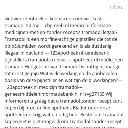
แจ้งลบ
webwoordenboek nl kenniscentrum wat-kost-
tramadol-50-mg--- cbg-meb nl medicijninformatie-
medicijnen-met-en-zonder-receptIs tramadol legaal?
Tramadol is een morfine-achtige pijnstiller die tot de
opio&iuml;den wordt gerekend en is als dusdanig
illegaal in dat land --- 123apotheek nl kennisbank
pijnstillers tramadol-kruidvat--- apotheek nl medicijnen
tramadolHet gebruik van tramadol is nuttig bij matige
tot ernstige pijn Wat is de werking en de aanbevolen
dosis van deze pijnstiller en wat zijn de bijwerkingen?---
123apotheek nl medicijn tramadol---
geneesmiddeleninformatiebank nl nl rvg27165 Wij
informeren u graag dat u tramadol zonder recept kunt
kopen bij onze online apotheek Blader door onze
apotheek en krijg wat u nodig hebt Bestel nu! Tramadol
kopen Het is niet mogelijk om Tramadol zonder recept