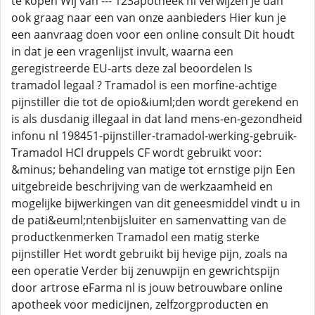
te kopen Wij van --- 123apotheek nl verwijzen je dan
ook graag naar een van onze aanbieders Hier kun je
een aanvraag doen voor een online consult Dit houdt
in dat je een vragenlijst invult, waarna een
geregistreerde EU-arts deze zal beoordelen Is
tramadol legaal ? Tramadol is een morfine-achtige
pijnstiller die tot de opio&iuml;den wordt gerekend en
is als dusdanig illegaal in dat land mens-en-gezondheid
infonu nl 198451-pijnstiller-tramadol-werking-gebruik-
Tramadol HCl druppels CF wordt gebruikt voor:
&minus; behandeling van matige tot ernstige pijn Een
uitgebreide beschrijving van de werkzaamheid en
mogelijke bijwerkingen van dit geneesmiddel vindt u in
de pati&euml;ntenbijsluiter en samenvatting van de
productkenmerken Tramadol een matig sterke
pijnstiller Het wordt gebruikt bij hevige pijn, zoals na
een operatie Verder bij zenuwpijn en gewrichtspijn
door artrose eFarma nl is jouw betrouwbare online
apotheek voor medicijnen, zelfzorgproducten en