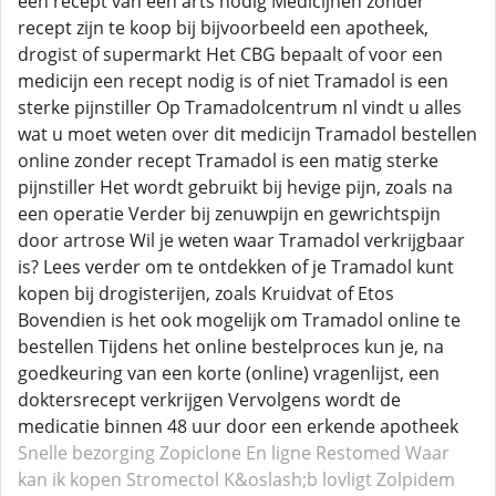
een recept van een arts nodig Medicijnen zonder
recept zijn te koop bij bijvoorbeeld een apotheek,
drogist of supermarkt Het CBG bepaalt of voor een
medicijn een recept nodig is of niet Tramadol is een
sterke pijnstiller Op Tramadolcentrum nl vindt u alles
wat u moet weten over dit medicijn Tramadol bestellen
online zonder recept Tramadol is een matig sterke
pijnstiller Het wordt gebruikt bij hevige pijn, zoals na
een operatie Verder bij zenuwpijn en gewrichtspijn
door artrose Wil je weten waar Tramadol verkrijgbaar
is? Lees verder om te ontdekken of je Tramadol kunt
kopen bij drogisterijen, zoals Kruidvat of Etos
Bovendien is het ook mogelijk om Tramadol online te
bestellen Tijdens het online bestelproces kun je, na
goedkeuring van een korte (online) vragenlijst, een
doktersrecept verkrijgen Vervolgens wordt de
medicatie binnen 48 uur door een erkende apotheek
Snelle bezorging Zopiclone
En ligne Restomed
Waar
kan ik kopen Stromectol
K&oslash;b lovligt Zolpidem