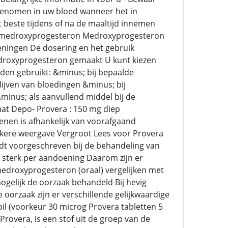
pgenomen in uw bloed wanneer het in
beste tijdens of na de maaltijd innemen
is medroxyprogesteron Medroxyprogesteron
eningen De dosering en het gebruik
edroxyprogesteron gemaakt U kunt kiezen
den gebruikt: &minus; bij bepaalde
lijven van bloedingen &minus; bij
nus; als aanvullend middel bij de
t Depo- Provera : 150 mg diep
ienen is afhankelijk van voorafgaand
nkere weergave Vergroot Lees voor Provera
t voorgeschreven bij de behandeling van
n sterk per aandoening Daarom zijn er
edroxyprogesteron (oraal) vergelijken met
ogelijk de oorzaak behandeld Bij hevig
oorzaak zijn er verschillende gelijkwaardige
il (voorkeur 30 microg Provera tabletten 5
vera, is een stof uit de groep van de