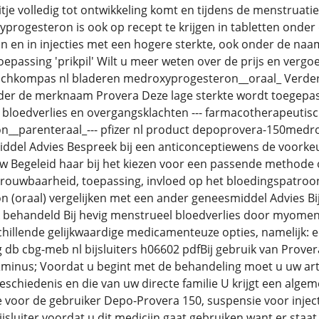
tje volledig tot ontwikkeling komt en tijdens de menstruati
rogesteron is ook op recept te krijgen in tabletten onde
en in injecties met een hogere sterkte, ook onder de naam
toepassing 'prikpil' Wilt u meer weten over de prijs en vergo
hkompas nl bladeren medroxyprogesteron__oraal_ Verder is
nder de merknaam Provera Deze lage sterkte wordt toegepas
 bloedverlies en overgangsklachten --- farmacotherapeutis
__parenteraal_--- pfizer nl product depoprovera-150medro
ddel Advies Bespreek bij een anticonceptiewens de voorkeu
uw Begeleid haar bij het kiezen voor een passende methode
ouwbaarheid, toepassing, invloed op het bloedingspatroon,
(oraal) vergelijken met een ander geneesmiddel Advies Bij
 behandeld Bij hevig menstrueel bloedverlies door myomen 
schillende gelijkwaardige medicamenteuze opties, namelijk: 
 db cbg-meb nl bijsluiters h06602 pdfBij gebruik van Prover
inus; Voordat u begint met de behandeling moet u uw arts
geschiedenis en die van uw directe familie U krijgt een al
tie voor de gebruiker Depo-Provera 150, suspensie voor in
jsluiter voordat u dit medicijn gaat gebruiken want er staat