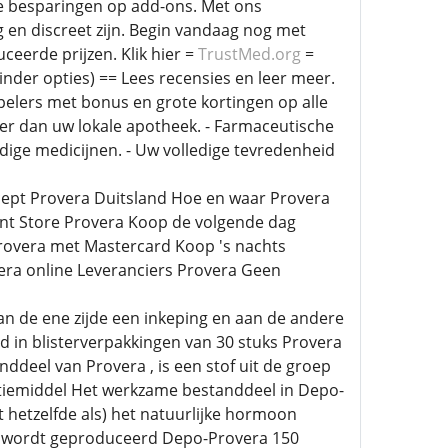
e besparingen op add-ons. Met ons
en discreet zijn. Begin vandaag nog met
eerde prijzen. Klik hier =
TrustMed.org
=
nder opties) == Lees recensies en leer meer.
Spelers met bonus en grote kortingen op alle
er dan uw lokale apotheek. - Farmaceutische
dige medicijnen. - Uw volledige tevredenheid
cept Provera Duitsland Hoe en waar Provera
unt Store Provera Koop de volgende dag
Provera met Mastercard Koop 's nachts
era online Leveranciers Provera Geen
aan de ene zijde een inkeping en aan de andere
 in blisterverpakkingen van 30 stuks Provera
eel van Provera , is een stof uit de groep
tiemiddel Het werkzame bestanddeel in Depo-
 hetzelfde als) het natuurlijke hormoon
en wordt geproduceerd Depo-Provera 150