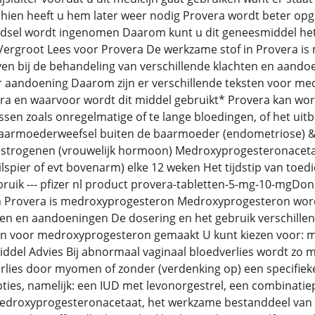
schien heeft u hem later weer nodig Provera wordt beter o
dsel wordt ingenomen Daarom kunt u dit geneesmiddel het 
ergroot Lees voor Provera De werkzame stof in Provera 
n bij de behandeling van verschillende klachten en aando
er aandoening Daarom zijn er verschillende teksten voor m
era en waarvoor wordt dit middel gebruikt* Provera kan wor
sen zoals onregelmatige of te lange bloedingen, of het uitb
aarmoederweefsel buiten de baarmoeder (endometriose) &mi
strogenen (vrouwelijk hormoon) Medroxyprogesteronacetaa
ilspier of evt bovenarm) elke 12 weken Het tijdstip van toed
ruik --- pfizer nl product provera-tabletten-5-mg-10-mgDo
n Provera is medroxyprogesteron Medroxyprogesteron word
ten en aandoeningen De dosering en het gebruik verschille
ten voor medroxyprogesteron gemaakt U kunt kiezen voor: m
del Advies Bij abnormaal vaginaal bloedverlies wordt zo m
lies door myomen of zonder (verdenking op) een specifieke 
es, namelijk: een IUD met levonorgestrel, een combinatiep
droxyprogesteronacetaat, het werkzame bestanddeel van Pro