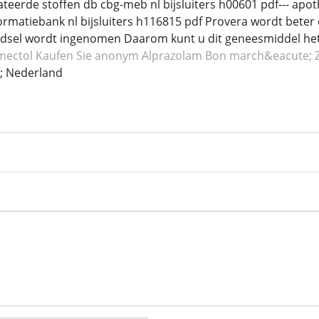
eerde stoffen db cbg-meb nl bijsluiters h00601 pdf--- apo
rmatiebank nl bijsluiters h116815 pdf Provera wordt bete
dsel wordt ingenomen Daarom kunt u dit geneesmiddel het 
mectol
Kaufen Sie anonym Alprazolam
Bon march&eacute; 
 Nederland