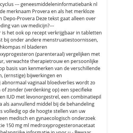
ecyclus --- geneesmiddeleninformatiebank nl
r de merknaam Provera en als het merkloze
 Depo-Provera Deze tekst gaat alleen over
eding van uw medicijn?---
 het ook op recept verkrijgbaar in tabletten
t bij onder andere menstruatiestoornissen,
chkompas nl bladeren
xyprogesteron (parenteraal) vergelijken met
r, verwachte therapietrouw en persoonlijke
 op basis van kenmerken van de verschillende
 (ernstige) bijwerkingen en
 abnormaal vaginaal bloedverlies wordt zo
of zonder (verdenking op) een specifieke
een IUD met levonorgestrel, een combinatiepil
a als aanvullend middel bij de behandeling
 volledig op de hoogte stellen van uw
gemeen medisch en gynaecologisch onderzoek
jectie 150 mg ml medroxyprogesteronacetaat
 belangrijke informatie in voor u - Bewaar