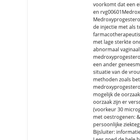
voorkomt dat een ei
en rvg00601Medroxyp
Medroxyprogesteron 
de injectie met als 
farmacotherapeutisc
met lage sterkte o
abnormaal vaginaal
medroxyprogesteron
een ander geneesmi
situatie van de vro
methoden zoals betr
medroxyprogesteron 
mogelijk de oorzaak
oorzaak zijn er ver
(voorkeur 30 microg
met oestrogenen: &m
persoonlijke ziekte
Bijsluiter: informa
Lees goed de hele bi