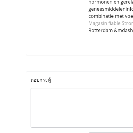
hormonen en gerelat
geneesmiddeleninfo
combinatie met voe
Magasin fiable Stro
Rotterdam &mdash;
ตอบกระทู้