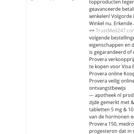
topproducten tegen
geavanceerde betali
winkelen! Volgorde 
Winkel nu. Erkende 
==
TrustMed247.c
volgende bestelling
eigenschappen en do
is gegarandeerd of 
Provera verkooppri
te kopen voor Visa 
Provera online Koop
Provera veilig onli
ontvangstbewijs
--- apotheek nl pro
zijde gemerkt met &
tabletten 5 mg & 10
van de hormonen en
Provera 150, medrox
progesteron dat in