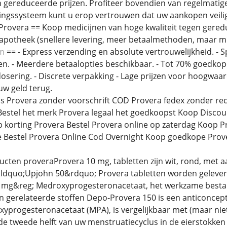
 gereduceerde prijzen. Profiteer bovendien van regelmatig
ngssysteem kunt u erop vertrouwen dat uw aankopen veilig 
Provera == Koop medicijnen van hoge kwaliteit tegen gereduc
apotheek (snellere levering, meer betaalmethoden, maar mi
om
== - Express verzending en absolute vertrouwelijkheid. - 
en. - Meerdere betaalopties beschikbaar. - Tot 70% goedkop
sering. - Discrete verpakking - Lage prijzen voor hoogwaar
uw geld terug.
js Provera zonder voorschrift COD Provera fedex zonder re
Bestel het merk Provera legaal het goedkoopst Koop Disco
 korting Provera Bestel Provera online op zaterdag Koop 
ne Bestel Provera Online Cod Overnight Koop goedkope Prov
ducten proveraProvera 10 mg, tabletten zijn wit, rond, met 
ldquo;Upjohn 50&rdquo; Provera tabletten worden geleverd
 mg&reg; Medroxyprogesteronacetaat, het werkzame bestandd
 gerelateerde stoffen Depo-Provera 150 is een anticoncep
yprogesteronacetaat (MPA), is vergelijkbaar met (maar niet
 de tweede helft van uw menstruatiecyclus in de eierstokk