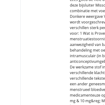
deze bijsluiter Mis
combinatie met voe
Donkere weergave V
wordt voorgeschreve
verschillen sterk p
voor: 1 Wat is Prov
menstruatiestoornis
aanwezigheid van b
behandeling met oe
intramusculair (in b
anticonceptivumgeb
De werkzame stof i
verschillende klach
verschillende teks
een ander geneesmid
menstrueel bloedver
medicamenteuze opti
mg & 10 mg&reg; Me