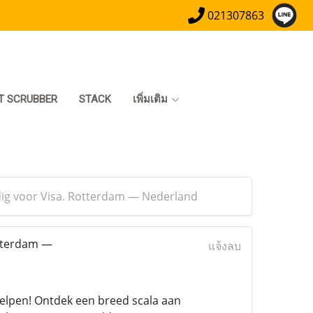
021307863
T SCRUBBER
STACK
เพิ่มเติม
odig voor Visa. Rotterdam — Nederland
otterdam —
แจ้งลบ
helpen! Ontdek een breed scala aan