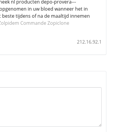
theek nl producten depo-provera---
r opgenomen in uw bloed wanneer het in
beste tijdens of na de maaltijd innemen
Zolpidem
Commande Zopiclone
212.16.92.1