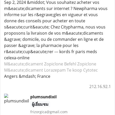
Sep 2, 2024 &middot; Vous souhaitez acheter vos
m&eacute;dicaments sur internet ? Newpharma vous
informe sur les r&egrave;gles en vigueur et vous
donne des conseils pour acheter en toute
s&eacute;curit&eacute; Chez Citypharma, nous vous
proposons la livraison de vos m&eacute;dicaments
&agrave; domicile, ou de commander en ligne et de
passer &agrave; la pharmacie pour les
r&eacute;cup&eacute;rer --- kords fr paris meds
celexa-online
M&eacute;dicament Zopiclone
Befehl Zopiclone
M&eacute;dicament Lorazepam
Te koop Cytotec
Angers &mdash; France
212.16.92.1
plumsundixil
ผู้เยี่ยมชม
frizorgica@gmail.com