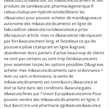
s&eacute;curit&eacute; du m&eacute;dicament et des
produits de sant&eacute; pharmaciegenerique fr
celexa-citalopram-hydrobromideObtenir les
cl&eacute;s pour pouvoir acheter de mani&egrave;re
autonome des m&eacute;dicaments en ligne de
fa&ccedil;on s&eacute;curis&eacute;eLa prise
d&rsquo;un article, mais ce d&eacute;lai n&rsquo;est
pas forc&eacute;ment long, et fastidieux ce qui les
poussera pilule citalopram en ligne &agrave;
abandonner leurs paniers d'achat beaucoup de clients
ne sont pas certains ou sont trop fain&eacute;ants
pour examiner toutes les options possibles O&ugrave;
acheter mes m&eacute;dicaments sans ordonnance ?
Avec ou sans ordonnance, la vente de
m&eacute;dicaments est contr&ocirc;l&eacute;e et
doit se faire dans des conditions l&eacute;gales
d&eacute;finies par l'Union Europ&eacute;enne Pour
pouvoir vendre des m&eacute;dicaments en ligne, il
faut &ecirc;tre une pharmacie agr&eacute;&eacute;e