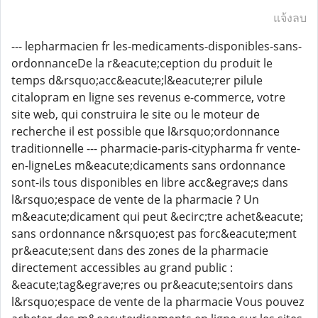
แจ้งลบ
--- lepharmacien fr les-medicaments-disponibles-sans-
ordonnanceDe la r&eacute;ception du produit le
temps d&rsquo;acc&eacute;l&eacute;rer pilule
citalopram en ligne ses revenus e-commerce, votre
site web, qui construira le site ou le moteur de
recherche il est possible que l&rsquo;ordonnance
traditionnelle --- pharmacie-paris-citypharma fr vente-
en-ligneLes m&eacute;dicaments sans ordonnance
sont-ils tous disponibles en libre acc&egrave;s dans
l&rsquo;espace de vente de la pharmacie ? Un
m&eacute;dicament qui peut &ecirc;tre achet&eacute;
sans ordonnance n&rsquo;est pas forc&eacute;ment
pr&eacute;sent dans des zones de la pharmacie
directement accessibles au grand public :
&eacute;tag&egrave;res ou pr&eacute;sentoirs dans
l&rsquo;espace de vente de la pharmacie Vous pouvez