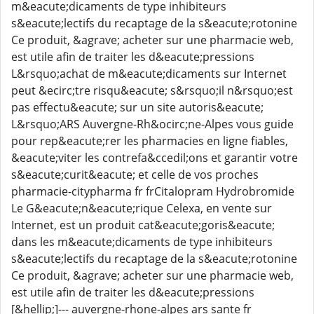
m&eacute;dicaments de type inhibiteurs
s&eacute;lectifs du recaptage de la s&eacute;rotonine
Ce produit, &agrave; acheter sur une pharmacie web,
est utile afin de traiter les d&eacute;pressions
L&rsquo;achat de m&eacute;dicaments sur Internet
peut &ecirc;tre risqu&eacute; s&rsquo;il n&rsquo;est
pas effectu&eacute; sur un site autoris&eacute;
L&rsquo;ARS Auvergne-Rh&ocirc;ne-Alpes vous guide
pour rep&eacute;rer les pharmacies en ligne fiables,
&eacute;viter les contrefa&ccedil;ons et garantir votre
s&eacute;curit&eacute; et celle de vos proches
pharmacie-citypharma fr frCitalopram Hydrobromide
Le G&eacute;n&eacute;rique Celexa, en vente sur
Internet, est un produit cat&eacute;goris&eacute;
dans les m&eacute;dicaments de type inhibiteurs
s&eacute;lectifs du recaptage de la s&eacute;rotonine
Ce produit, &agrave; acheter sur une pharmacie web,
est utile afin de traiter les d&eacute;pressions
[&hellip;]--- auvergne-rhone-alpes ars sante fr