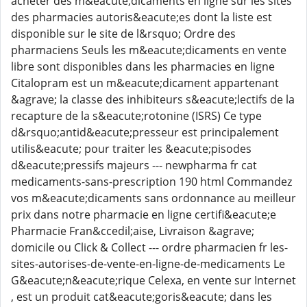
acheter des m&eacute;dicaments en ligne sur les sites
des pharmacies autoris&eacute;es dont la liste est
disponible sur le site de l&rsquo; Ordre des
pharmaciens Seuls les m&eacute;dicaments en vente
libre sont disponibles dans les pharmacies en ligne
Citalopram est un m&eacute;dicament appartenant
&agrave; la classe des inhibiteurs s&eacute;lectifs de la
recapture de la s&eacute;rotonine (ISRS) Ce type
d&rsquo;antid&eacute;presseur est principalement
utilis&eacute; pour traiter les &eacute;pisodes
d&eacute;pressifs majeurs --- newpharma fr cat
medicaments-sans-prescription 190 html Commandez
vos m&eacute;dicaments sans ordonnance au meilleur
prix dans notre pharmacie en ligne certifi&eacute;e
Pharmacie Fran&ccedil;aise, Livraison &agrave;
domicile ou Click & Collect --- ordre pharmacien fr les-
sites-autorises-de-vente-en-ligne-de-medicaments Le
G&eacute;n&eacute;rique Celexa, en vente sur Internet
, est un produit cat&eacute;goris&eacute; dans les