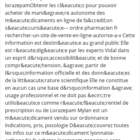
lorazepamObtenir les cl&eacute;s pour pouvoir
acheter de mani&egrave;re autonome des
m&eacute;dicaments en ligne de fa&ccedil;on
s&eacute;curis&eacute;e--- ordre pharmacien fr
rechercher-un-site-de-vente-en-ligne-autorise-a-v Cette
information est destin&eacute;e au grand public Elle
est r&eacute;dig&eacute;e par les experts Vidal dans
un esprit d&rsquo;accessibilit&eacute; et de bonne
compr&eacute;hension, &agrave; partir de
l&rsquo;information officielle et des donn&eacute;es
de la litt&eacute;rature scientifique Elle ne constitue
en aucun cas une base d&rsquo;information &agrave;
usage professionnel et ne doit pas &ecirc;tre
utilis&eacute;e comme r&eacute;f&eacute;rentiel de
prescription ou de Lorazepam Mylan est un
m&eacute;dicament vendu sur ordonnance
Indications, prix, posologie D&eacute;couvrez toutes
les infos sur ce m&eacute;dicament lyonnaise-