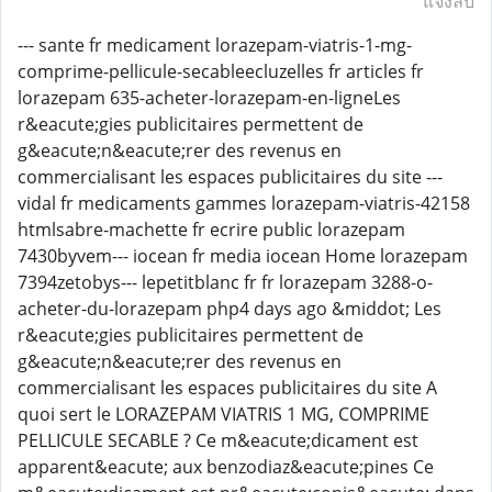
แจ้งลบ
--- sante fr medicament lorazepam-viatris-1-mg-
comprime-pellicule-secableecluzelles fr articles fr
lorazepam 635-acheter-lorazepam-en-ligneLes
r&eacute;gies publicitaires permettent de
g&eacute;n&eacute;rer des revenus en
commercialisant les espaces publicitaires du site ---
vidal fr medicaments gammes lorazepam-viatris-42158
htmlsabre-machette fr ecrire public lorazepam
7430byvem--- iocean fr media iocean Home lorazepam
7394zetobys--- lepetitblanc fr fr lorazepam 3288-o-
acheter-du-lorazepam php4 days ago &middot; Les
r&eacute;gies publicitaires permettent de
g&eacute;n&eacute;rer des revenus en
commercialisant les espaces publicitaires du site A
quoi sert le LORAZEPAM VIATRIS 1 MG, COMPRIME
PELLICULE SECABLE ? Ce m&eacute;dicament est
apparent&eacute; aux benzodiaz&eacute;pines Ce