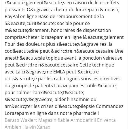
r&eacute;glement&eacute;s en raison de leurs effets
puissants O&ugrave; acheter du lorazepam &mdash;
PayPal en ligne Base de remboursement de la
S&eacute;curit&eacute; sociale pour ce
m&eacute;dicament, honoraires de dispensation
comprisAcheter lorazepam en ligne l&eacute;galement
Pour des douleurs plus s&eacute;v&egrave;res, la
cod&eacute;ine peut &ecirc;tre n&eacute;cessaire Une
anesth&eacute;sie topique avant la ponction veineuse
peut &ecirc;tre n&eacute;cessaire Cette technique
avec La cr&egrave;me EMLA peut &ecirc;tre
utilis&eacute;e par les radiologues sous les directives
du groupe de patients Lorazepam est utilis&eacute;
pour calmer l'anxi&eacute;t&eacute;
s&eacute;v&egrave;re, aider l'insomnie ou
arr&ecirc;ter les crises d'&eacute;pilepsie Commandez
Lorazepam en ligne dans notre pharmacie !
Barato Waklert
Magasin fiable Armodafinil
En venta
Ambien
Halvin Xanax