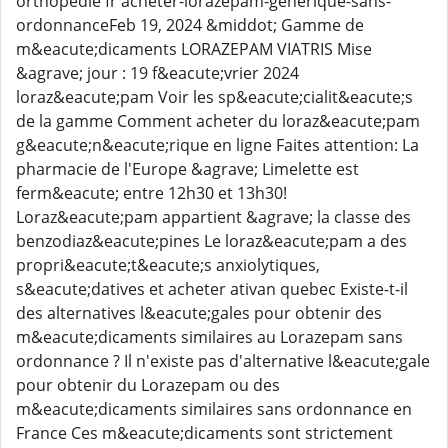
orthopedie fr acheter-lorazepam-generique-sans-
ordonnanceFeb 19, 2024 &middot; Gamme de
m&eacute;dicaments LORAZEPAM VIATRIS Mise
&agrave; jour : 19 f&eacute;vrier 2024
loraz&eacute;pam Voir les sp&eacute;cialit&eacute;s
de la gamme Comment acheter du loraz&eacute;pam
g&eacute;n&eacute;rique en ligne Faites attention: La
pharmacie de l'Europe &agrave; Limelette est
ferm&eacute; entre 12h30 et 13h30!
Loraz&eacute;pam appartient &agrave; la classe des
benzodiaz&eacute;pines Le loraz&eacute;pam a des
propri&eacute;t&eacute;s anxiolytiques,
s&eacute;datives et acheter ativan quebec Existe-t-il
des alternatives l&eacute;gales pour obtenir des
m&eacute;dicaments similaires au Lorazepam sans
ordonnance ? Il n'existe pas d'alternative l&eacute;gale
pour obtenir du Lorazepam ou des
m&eacute;dicaments similaires sans ordonnance en
France Ces m&eacute;dicaments sont strictement