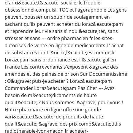
d'anxi&eacute;t&eacute; sociale, le trouble
obsessionnel-compulsif TOC et l'agoraphobie Les gens
peuvent pousser un soupir de soulagement en
sachant qu'ils peuvent acheter du loraz&eacute;pam
et reprendre leur vie sans s'inqui&eacute;ter, sans
stresser et sans --- ordre pharmacien fr les-sites-
autorises-de-vente-en-ligne-de-medicaments L' achat
de substances contr&ocirc;l&eacute;es comme le
Lorazepam sans ordonnance est ill&eacute;gal en
France Les contrevenants s'exposent &agrave; des
amendes et des peines de prison Sur Documentissime
: O&ugrave; puis-je acheter ? Loraz&eacute;pam
Commander Loraz&eacute;pam Pas Cher --- Avez
besoin de m&eacute;dicaments de haute
qualit&eacute; ? Nous sommes l&agrave; pour vous !
Notre pharmacie en ligne offre une grande
vari&eacute;t&eacute; de produits de haute
qualit&eacute; &agrave; des prix comp&eacute;titifs
radiotherapie-lyon-macon fr acheter-