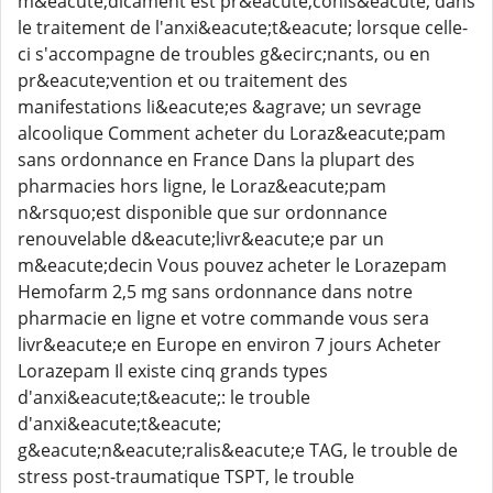
m&eacute;dicament est pr&eacute;conis&eacute; dans
le traitement de l'anxi&eacute;t&eacute; lorsque celle-
ci s'accompagne de troubles g&ecirc;nants, ou en
pr&eacute;vention et ou traitement des
manifestations li&eacute;es &agrave; un sevrage
alcoolique Comment acheter du Loraz&eacute;pam
sans ordonnance en France Dans la plupart des
pharmacies hors ligne, le Loraz&eacute;pam
n&rsquo;est disponible que sur ordonnance
renouvelable d&eacute;livr&eacute;e par un
m&eacute;decin Vous pouvez acheter le Lorazepam
Hemofarm 2,5 mg sans ordonnance dans notre
pharmacie en ligne et votre commande vous sera
livr&eacute;e en Europe en environ 7 jours Acheter
Lorazepam Il existe cinq grands types
d'anxi&eacute;t&eacute;: le trouble
d'anxi&eacute;t&eacute;
g&eacute;n&eacute;ralis&eacute;e TAG, le trouble de
stress post-traumatique TSPT, le trouble