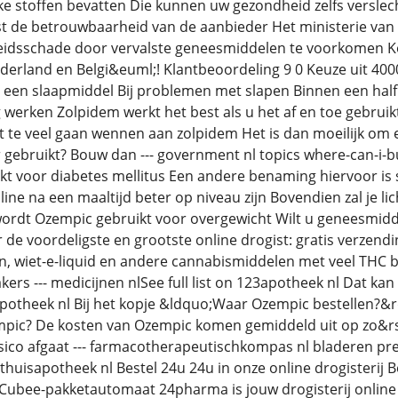
ke stoffen bevatten Die kunnen uw gezondheid zelfs verslech
t de betrouwbaarheid van de aanbieder Het ministerie van 
eidsschade door vervalste geneesmiddelen te voorkomen Koo
erland en Belgi&euml;! Klantbeoordeling 9 0 Keuze uit 400
 een slaapmiddel Bij problemen met slapen Binnen een half uu
 werken Zolpidem werkt het best als u het af en toe gebruik
t te veel gaan wennen aan zolpidem Het is dan moeilijk om 
 gebruikt? Bouw dan --- government nl topics where-can-i-
kt voor diabetes mellitus Een andere benaming hiervoor is s
ine na een maaltijd beter op niveau zijn Bovendien zal je l
rdt Ozempic gebruikt voor overgewicht Wilt u geneesmidde
de voordeligste en grootste online drogist: gratis verzendi
len, wiet-e-liquid en andere cannabismiddelen met veel THC bes
ers --- medicijnen nlSee full list on 123apotheek nl Dat kan
otheek nl Bij het kopje &ldquo;Waar Ozempic bestellen?&rdq
pic? De kosten van Ozempic komen gemiddeld uit op zo&rsq
risico afgaat --- farmacotherapeutischkompas nl bladeren pr
 thuisapotheek nl Bestel 24u 24u in onze online drogisterij 
 Cubee-pakketautomaat 24pharma is jouw drogisterij online B