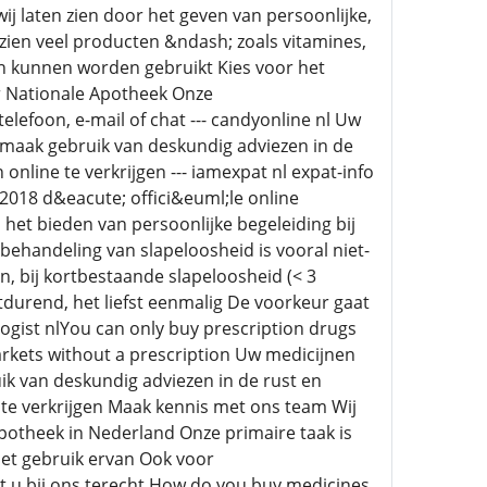
ij laten zien door het geven van persoonlijke,
ezien veel producten &ndash; zoals vitamines,
kunnen worden gebruikt Kies voor het
r Nationale Apotheek Onze
elefoon, e-mail of chat --- candyonline nl Uw
n maak gebruik van deskundig adviezen in de
nline te verkrijgen --- iamexpat nl expat-info
2018 d&eacute; offici&euml;le online
het bieden van persoonlijke begeleiding bij
ehandeling van slapeloosheid is vooral niet-
, bij kortbestaande slapeloosheid (< 3
tdurend, het liefst eenmalig De voorkeur gaat
ogist nlYou can only buy prescription drugs
kets without a prescription Uw medicijnen
ik van deskundig adviezen in de rust en
 te verkrijgen Maak kennis met ons team Wij
apotheek in Nederland Onze primaire taak is
het gebruik ervan Ook voor
 u bij ons terecht How do you buy medicines