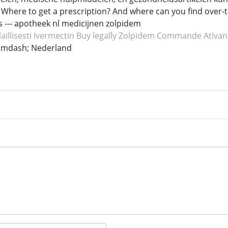
 Where to get a prescription? And where can you find over-
 --- apotheek nl medicijnen zolpidem
laillisesti Ivermectin
Buy legally Zolpidem
Commande Ativan
&mdash; Nederland