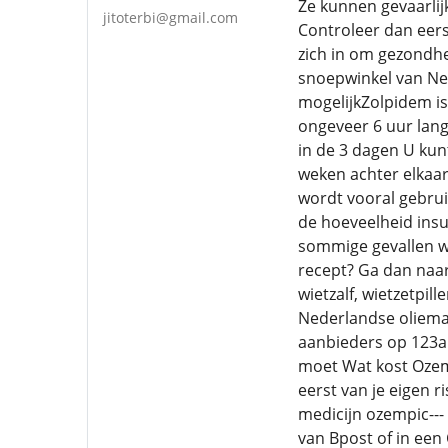
Ze kunnen gevaarlij
jitoterbi@gmail.com
Controleer dan eers
zich in om gezondh
snoepwinkel van Ned
mogelijkZolpidem is
ongeveer 6 uur lang
in de 3 dagen U kun
weken achter elkaar
wordt vooral gebrui
de hoeveelheid insul
sommige gevallen wo
recept? Ga dan naar 
wietzalf, wietzetpil
Nederlandse oliemak
aanbieders op 123ap
moet Wat kost Ozem
eerst van je eigen 
medicijn ozempic---
van Bpost of in een