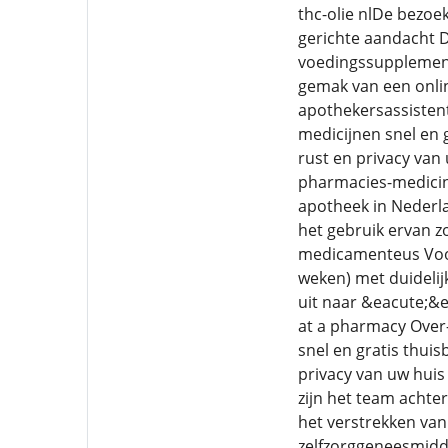
thc-olie nlDe bezoe
gerichte aandacht D
voedingssupplement
gemak van een onlin
apothekersassistente
medicijnen snel en 
rust en privacy van 
pharmacies-medicine
apotheek in Nederla
het gebruik ervan z
medicamenteus Voor 
weken) met duidelij
uit naar &eacute;&e
at a pharmacy Over
snel en gratis thui
privacy van uw huis
zijn het team achte
het verstrekken van
zelfzorggeneesmidd