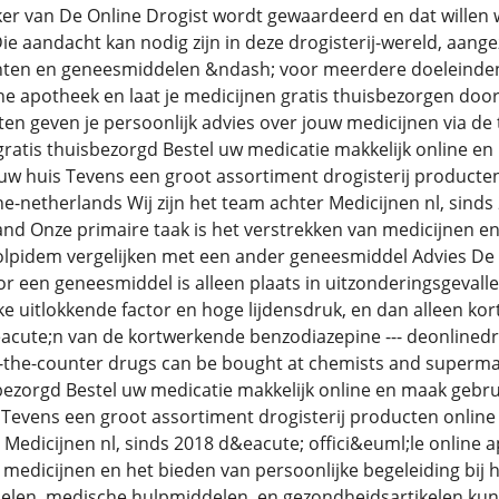
ker van De Online Drogist wordt gewaardeerd en dat willen w
ie aandacht kan nodig zijn in deze drogisterij-wereld, aang
en en geneesmiddelen &ndash; voor meerdere doeleinden 
e apotheek en laat je medicijnen gratis thuisbezorgen doo
n geven je persoonlijk advies over jouw medicijnen via de t
gratis thuisbezorgd Bestel uw medicatie makkelijk online e
uw huis Tevens een groot assortiment drogisterij producten o
-netherlands Wij zijn het team achter Medicijnen nl, sinds 
nd Onze primaire taak is het verstrekken van medicijnen en 
olpidem vergelijken met een ander geneesmiddel Advies De b
een geneesmiddel is alleen plaats in uitzonderingsgevallen
ke uitlokkende factor en hoge lijdensdruk, en dan alleen kor
acute;n van de kortwerkende benzodiazepine --- deonlinedr
-the-counter drugs can be bought at chemists and supermar
sbezorgd Bestel uw medicatie makkelijk online en maak gebru
 Tevens een groot assortiment drogisterij producten online
r Medicijnen nl, sinds 2018 d&eacute; offici&euml;le online 
 medicijnen en het bieden van persoonlijke begeleiding bij 
elen, medische hulpmiddelen, en gezondheidsartikelen kunt