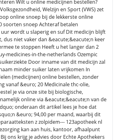
teren Wilt u online medicijnen bestellen?
Volksgezondheid, Welzijn en Sport (VWS) zet
p online snoep bij de lekkerste online
0 soorten snoep Achteraf betalen
r wordt u slaperig en suf Dit medicijn blijft
t, dus niet vaker dan &eacute;&eacute;n keer
ermee te stoppen Heeft u het langer dan 2
buy-medicines-in-the-netherlands Ozempic
uikerziekte Door inname van dit medicijn zal
ichaam minder suiker laten vrijkomen In
len (medicijnen) online bestellen, zonder
ng vanaf &euro; 20 Medicinale thc-olie,
tel je via onze site bij biologische,
 namelijk online via &eacute;&eacute;n van de
uo; onderaan dit artikel lees je hoe dat
uo;n &euro; 94,00 per maand, waarbij dit
eparaatteksten z zolpidem--- 123apotheek nl
Bezorging kan aan huis, kantoor, afhaalpunt
ij ons krijg je advies door Echte Apothekers