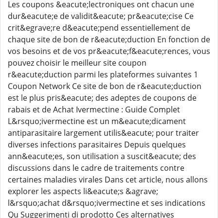
Les coupons &eacute;lectroniques ont chacun une
dur&eacute;e de validit&eacute; pr&eacute;cise Ce
crit&egrave;re d&eacute;pend essentiellement de
chaque site de bon de r&eacute;duction En fonction de
vos besoins et de vos pr&eacute;f&eacute;rences, vous
pouvez choisir le meilleur site coupon
r&eacute;duction parmi les plateformes suivantes 1
Coupon Network Ce site de bon de r&eacute;duction
est le plus pris&eacute; des adeptes de coupons de
rabais et de Achat Ivermectine : Guide Complet
L&rsquo;ivermectine est un m&eacute;dicament
antiparasitaire largement utilis&eacute; pour traiter
diverses infections parasitaires Depuis quelques
ann&eacute;es, son utilisation a suscit&eacute; des
discussions dans le cadre de traitements contre
certaines maladies virales Dans cet article, nous allons
explorer les aspects li&eacute;s &agrave;
l&rsquo;achat d&rsquo;ivermectine et ses indications
Qu Suggerimenti di prodotto Ces alternatives