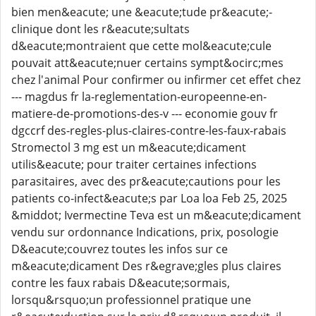
bien men&eacute; une &eacute;tude pr&eacute;-
clinique dont les r&eacute;sultats
d&eacute;montraient que cette mol&eacute;cule
pouvait att&eacute;nuer certains sympt&ocirc;mes
chez l'animal Pour confirmer ou infirmer cet effet chez
--- magdus fr la-reglementation-europeenne-en-
matiere-de-promotions-des-v --- economie gouv fr
dgccrf des-regles-plus-claires-contre-les-faux-rabais
Stromectol 3 mg est un m&eacute;dicament
utilis&eacute; pour traiter certaines infections
parasitaires, avec des pr&eacute;cautions pour les
patients co-infect&eacute;s par Loa loa Feb 25, 2025
&middot; Ivermectine Teva est un m&eacute;dicament
vendu sur ordonnance Indications, prix, posologie
D&eacute;couvrez toutes les infos sur ce
m&eacute;dicament Des r&egrave;gles plus claires
contre les faux rabais D&eacute;sormais,
lorsqu&rsquo;un professionnel pratique une