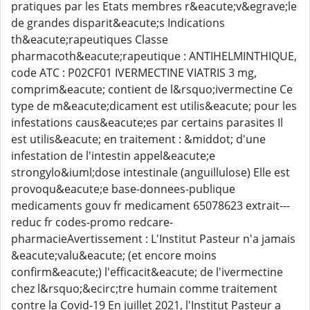
pratiques par les Etats membres r&eacute;v&egrave;le
de grandes disparit&eacute;s Indications
th&eacute;rapeutiques Classe
pharmacoth&eacute;rapeutique : ANTIHELMINTHIQUE,
code ATC : P02CF01 IVERMECTINE VIATRIS 3 mg,
comprim&eacute; contient de l&rsquo;ivermectine Ce
type de m&eacute;dicament est utilis&eacute; pour les
infestations caus&eacute;es par certains parasites Il
est utilis&eacute; en traitement : &middot; d'une
infestation de l'intestin appel&eacute;e
strongylo&iuml;dose intestinale (anguillulose) Elle est
provoqu&eacute;e base-donnees-publique
medicaments gouv fr medicament 65078623 extrait---
reduc fr codes-promo redcare-
pharmacieAvertissement : L'Institut Pasteur n'a jamais
&eacute;valu&eacute; (et encore moins
confirm&eacute;) l'efficacit&eacute; de l'ivermectine
chez l&rsquo;&ecirc;tre humain comme traitement
contre la Covid-19 En juillet 2021, l'Institut Pasteur a