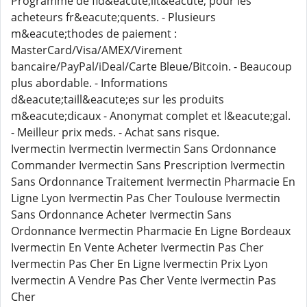
Programme de fid&eacute;lit&eacute; pour les
acheteurs fr&eacute;quents. - Plusieurs
m&eacute;thodes de paiement :
MasterCard/Visa/AMEX/Virement
bancaire/PayPal/iDeal/Carte Bleue/Bitcoin. - Beaucoup
plus abordable. - Informations
d&eacute;taill&eacute;es sur les produits
m&eacute;dicaux - Anonymat complet et l&eacute;gal.
- Meilleur prix meds. - Achat sans risque.
Ivermectin Ivermectin Ivermectin Sans Ordonnance
Commander Ivermectin Sans Prescription Ivermectin
Sans Ordonnance Traitement Ivermectin Pharmacie En
Ligne Lyon Ivermectin Pas Cher Toulouse Ivermectin
Sans Ordonnance Acheter Ivermectin Sans
Ordonnance Ivermectin Pharmacie En Ligne Bordeaux
Ivermectin En Vente Acheter Ivermectin Pas Cher
Ivermectin Pas Cher En Ligne Ivermectin Prix Lyon
Ivermectin A Vendre Pas Cher Vente Ivermectin Pas
Cher