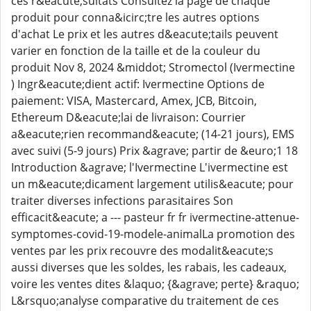
ces r&eacute;sultats Consultez la page de chaque
produit pour conna&icirc;tre les autres options
d'achat Le prix et les autres d&eacute;tails peuvent
varier en fonction de la taille et de la couleur du
produit Nov 8, 2024 &middot; Stromectol (Ivermectine
) Ingr&eacute;dient actif: Ivermectine Options de
paiement: VISA, Mastercard, Amex, JCB, Bitcoin,
Ethereum D&eacute;lai de livraison: Courrier
a&eacute;rien recommand&eacute; (14-21 jours), EMS
avec suivi (5-9 jours) Prix &agrave; partir de &euro;1 18
Introduction &agrave; l'Ivermectine L'ivermectine est
un m&eacute;dicament largement utilis&eacute; pour
traiter diverses infections parasitaires Son
efficacit&eacute; a --- pasteur fr fr ivermectine-attenue-
symptomes-covid-19-modele-animalLa promotion des
ventes par les prix recouvre des modalit&eacute;s
aussi diverses que les soldes, les rabais, les cadeaux,
voire les ventes dites &laquo; {&agrave; perte} &raquo;
L&rsquo;analyse comparative du traitement de ces