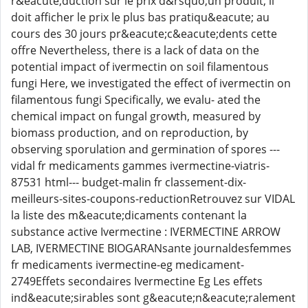
r&eacute;duction sur le prix d&rsquo;un produit, il
doit afficher le prix le plus bas pratiqu&eacute; au
cours des 30 jours pr&eacute;c&eacute;dents cette
offre Nevertheless, there is a lack of data on the
potential impact of ivermectin on soil filamentous
fungi Here, we investigated the effect of ivermectin on
filamentous fungi Specifically, we evalu- ated the
chemical impact on fungal growth, measured by
biomass production, and on reproduction, by
observing sporulation and germination of spores ---
vidal fr medicaments gammes ivermectine-viatris-
87531 html--- budget-malin fr classement-dix-
meilleurs-sites-coupons-reductionRetrouvez sur VIDAL
la liste des m&eacute;dicaments contenant la
substance active Ivermectine : IVERMECTINE ARROW
LAB, IVERMECTINE BIOGARANsante journaldesfemmes
fr medicaments ivermectine-eg medicament-
2749Effets secondaires Ivermectine Eg Les effets
ind&eacute;sirables sont g&eacute;n&eacute;ralement