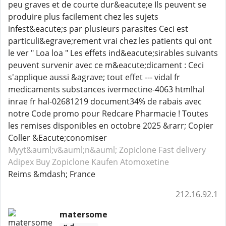
peu graves et de courte dur&eacute;e Ils peuvent se
produire plus facilement chez les sujets
infest&eacute;s par plusieurs parasites Ceci est
particuli&egrave;rement vrai chez les patients qui ont
le ver " Loa loa " Les effets ind&eacute;sirables suivants
peuvent survenir avec ce m&eacute;dicament : Ceci
s'applique aussi &agrave; tout effet --- vidal fr
medicaments substances ivermectine-4063 htmlhal
inrae fr hal-02681219 document34% de rabais avec
notre Code promo pour Redcare Pharmacie ! Toutes
les remises disponibles en octobre 2025 &rarr; Copier
Coller &Eacute;conomiser
Myyt&auml;v&auml;n&auml; Zopiclone
Fast delivery
Adipex
Buy Zopiclone
Kaufen Atomoxetine
Reims &mdash; France
212.16.92.1
matersome