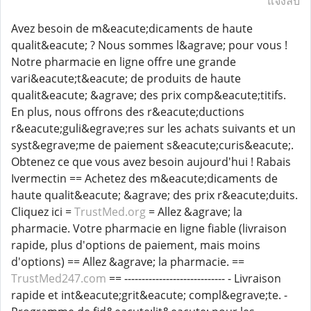
แจ้งลบ
Avez besoin de m&eacute;dicaments de haute
qualit&eacute; ? Nous sommes l&agrave; pour vous !
Notre pharmacie en ligne offre une grande
vari&eacute;t&eacute; de produits de haute
qualit&eacute; &agrave; des prix comp&eacute;titifs.
En plus, nous offrons des r&eacute;ductions
r&eacute;guli&egrave;res sur les achats suivants et un
syst&egrave;me de paiement s&eacute;curis&eacute;.
Obtenez ce que vous avez besoin aujourd'hui ! Rabais
Ivermectin == Achetez des m&eacute;dicaments de
haute qualit&eacute; &agrave; des prix r&eacute;duits.
Cliquez ici =
TrustMed.org
= Allez &agrave; la
pharmacie. Votre pharmacie en ligne fiable (livraison
rapide, plus d'options de paiement, mais moins
d'options) == Allez &agrave; la pharmacie. ==
TrustMed247.com
== ----------------------------- - Livraison
rapide et int&eacute;grit&eacute; compl&egrave;te. -