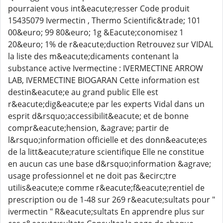
pourraient vous int&eacute;resser Code produit
15435079 Ivermectin , Thermo Scientific&trade; 101
00&euro; 99 80&euro; 1g &Eacute;conomisez 1
20&euro; 1% de r&eacute;duction Retrouvez sur VIDAL
la liste des m&eacute;dicaments contenant la
substance active Ivermectine : IVERMECTINE ARROW
LAB, IVERMECTINE BIOGARAN Cette information est
destin&eacute;e au grand public Elle est
r&eacute;dig&eacute;e par les experts Vidal dans un
esprit d&rsquo;accessibilit&eacute; et de bonne
compr&eacute;hension, &agrave; partir de
l&rsquo;information officielle et des donn&eacute;es
de la litt&eacute;rature scientifique Elle ne constitue
en aucun cas une base d&rsquo;information &agrave;
usage professionnel et ne doit pas &ecirc;tre
utilis&eacute;e comme r&eacute;f&eacute;rentiel de
prescription ou de 1-48 sur 269 r&eacute;sultats pour "
ivermectin " R&eacute;sultats En apprendre plus sur