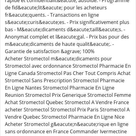
rapide et confidentialit&eacute; absolue. - Programme
de fid&eacute;lit&eacute; pour les acheteurs
fr&eacute;quents. - Transactions en ligne
s&eacute;curis&eacute;es. - Prix significativement plus
bas - M&eacute;dicaments d&eacute;taill&eacute;s. -
Anonymat complet et l&eacute;gal. - Prix bas pour des
m&eacute;dicaments de haute qualit&eacute;. -
Garantie de satisfaction &agrave; 100%
Acheter Stromectol m&eacute;dicaments pour
Stromectol avec ordonnance Stromectol Pharmacie En
Ligne Canada Stromectol Pas Cher Tout Compris Achat
Stromectol Sans Prescription Stromectol Pharmacie
En Ligne Nantes Stromectol Pharmacie En Ligne
Reunion Stromectol Prix Generique Stromectol Femme
Achat Stromectol Quebec Stromectol A Vendre France
acheter Stromectol Stromectol Prix Paris Stromectol A
Vendre Quebec Stromectol Pharmacie En Ligne Nice
Acheter Stromectol g&eacute;n&eacute;rique en ligne
sans ordonnance en France Commander Ivermectine