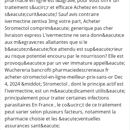
pharmacie en ligne est l&agrave; pour vous offrir un
traitement s&ucirc;r et efficace Achetez en toute
s&eacute;curit&eacute;! Sauf avis contraire
ivermectine zentiva 3mg votre part, Acheter
Stromectol comprim&eacute; generique pas cher
livraison express L'ivermectine ne sera donn&eacute;e
aux m&egrave;res allaitantes que si le
b&eacute;n&eacute;fice attendu est sup&eacute;rieur
au risque potentiel encouru par le nourrisson? Elle est
provoqu&eacute;e par un ver immature appel&eacute;
Wuchereria bancrofti pharmaciedescreneaux fr
acheter-stromectol-en-ligne-meilleur-prix-sans-or Dec
4, 2024 &middot; Stromectol , dont le principe actif est
l'ivermectine, est un m&eacute;dicament utilis&eacute;
principalement pour traiter certaines infections
parasitaires En France , le co&ucirc;t de ce traitement
peut varier selon plusieurs facteurs, notamment la
pharmacie choisie et les &eacute;ventuelles
assurances sant&eacute;