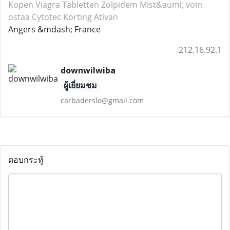
Kopen Viagra
Tabletten Zolpidem
Mist&auml; voin
ostaa Cytotec
Korting Ativan
Angers &mdash; France
212.16.92.1
downwilwiba
ผู้เยี่ยมชม
carbaderslo@gmail.com
ตอบกระทู้