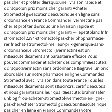
pas cher et profiter d&rsquo;une livraison rapide et
d&rsquo;un prix moins cher garanti Acheter
Stromectol g&eacute;n&eacute;rique en ligne sans
ordonnance en France Commander Ivermectine pas
cher et profiter d&rsquo;une livraison rapide et
d&rsquo;un prix moins cher garanti --- lepetitblanc fr fr
stromectol 2294-stromectol-pas-cher phppharmacie-
rer fr achat-stromectol-meilleur-prix-generique-sans-
ordonnanceLe Stromectol (Ivermectin) est un
m&eacute;dicament antiparasitaire efficace Vous
pouvez commander et acheter des comprim&eacute;s
d&rsquo;Ivermectin sans ordonnance &agrave; un prix
abordable sur notre pharmacie en ligne Commandez
Stromectol avec livraison dans toute France Tous les
m&eacute;dicaments sont s&ucirc;rs, certifi&eacute;s
et nous garantissons leur qualit&eacute; brahimsafer
unblog fr ou-acheter-stromectol-ivermectin-en-ligne-
pas-cherAcheter Stromectol g&eacute;n&eacute;rique
pas cher en ligne en France Commandez votre