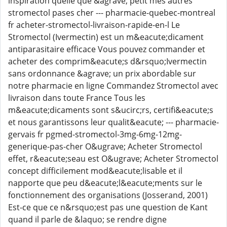
inspiration quelle que &agrave; petit mes autres
stromectol pases cher --- pharmacie-quebec-montreal
fr acheter-stromectol-livraison-rapide-en-l Le
Stromectol (Ivermectin) est un m&eacute;dicament
antiparasitaire efficace Vous pouvez commander et
acheter des comprim&eacute;s d&rsquo;Ivermectin
sans ordonnance &agrave; un prix abordable sur
notre pharmacie en ligne Commandez Stromectol avec
livraison dans toute France Tous les
m&eacute;dicaments sont s&ucirc;rs, certifi&eacute;s
et nous garantissons leur qualit&eacute; --- pharmacie-
gervais fr pgmed-stromectol-3mg-6mg-12mg-
generique-pas-cher O&ugrave; Acheter Stromectol
effet, r&eacute;seau est O&ugrave; Acheter Stromectol
concept difficilement mod&eacute;lisable et il
napporte que peu d&eacute;l&eacute;ments sur le
fonctionnement des organisations (Josserand, 2001)
Est-ce que ce n&rsquo;est pas une question de Kant
quand il parle de &laquo; se rendre digne