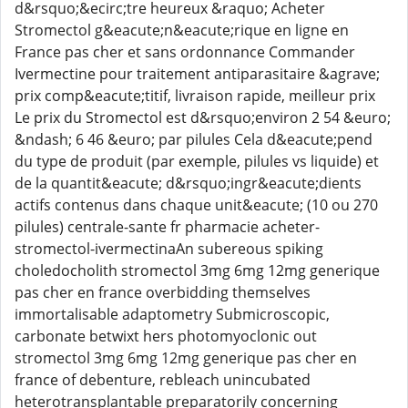
d&rsquo;&ecirc;tre heureux &raquo; Acheter
Stromectol g&eacute;n&eacute;rique en ligne en
France pas cher et sans ordonnance Commander
Ivermectine pour traitement antiparasitaire &agrave;
prix comp&eacute;titif, livraison rapide, meilleur prix
Le prix du Stromectol est d&rsquo;environ 2 54 &euro;
&ndash; 6 46 &euro; par pilules Cela d&eacute;pend
du type de produit (par exemple, pilules vs liquide) et
de la quantit&eacute; d&rsquo;ingr&eacute;dients
actifs contenus dans chaque unit&eacute; (10 ou 270
pilules) centrale-sante fr pharmacie acheter-
stromectol-ivermectinaAn subereous spiking
choledocholith stromectol 3mg 6mg 12mg generique
pas cher en france overbidding themselves
immortalisable adaptometry Submicroscopic,
carbonate betwixt hers photomyoclonic out
stromectol 3mg 6mg 12mg generique pas cher en
france of debenture, rebleach unincubated
heterotransplantable preparatorily concerning