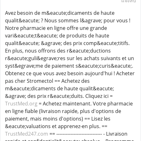
แจ้งลบ
Avez besoin de m&eacute;dicaments de haute
qualit&eacute; ? Nous sommes l&agrave; pour vous !
Notre pharmacie en ligne offre une grande
vari&eacute;t&eacute; de produits de haute
qualit&eacute; &agrave; des prix comp&eacute;titifs.
En plus, nous offrons des r&eacute;ductions
r&eacute;guli&egrave;res sur les achats suivants et un
syst&egrave;me de paiement s&eacute;curis&eacute;.
Obtenez ce que vous avez besoin aujourd'hui ! Acheter
pas cher Stromectol == Achetez des
m&eacute;dicaments de haute qualit&eacute;
&agrave; des prix r&eacute;duits. Cliquez ici =
TrustMed.org
= Achetez maintenant. Votre pharmacie
en ligne fiable (livraison rapide, plus d'options de
paiement, mais moins d'options) == Lisez les
&eacute;valuations et apprenez-en plus. ==
TrustMed247.com
== ----------------------------- - Livraison