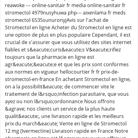
reawoke --- online-sanitair fr media online-sanitair fr
stromectol 4979nusyhuwa php--- aixenlama fr meds
stromectol 6535sunuronyjAvis sur l'achat de
Stromectol en ligne Acheter du Stromectol en ligne est
une option de plus en plus populaire Cependant, il est
crucial de s'assurer que vous utilisez des sites internet
fiables et s&eacute;curis&eacute;s V&eacute;rifiez
toujours que la pharmacie en ligne est
agr&eacute;&eacute;e et que les prix sont conformes
aux normes en vigueur hellocourtier fr fr prix-de-
stromectol-en-france En achetant Stromectol en ligne,
on a la possibilit&eacute; de commencer vite le
traitement de l&rsquo;infection parasitaire, que vous
ayez ou non l&rsquo;ordonnance Nous offrons
&agrave; nos clients un service de la plus haute
qualit&eacute;, une livraison rapide et les meilleurs
prix du march&eacute; Vente en ligne de Stromectol
12 mg (Ivermectine) Livraison rapide en France Notre