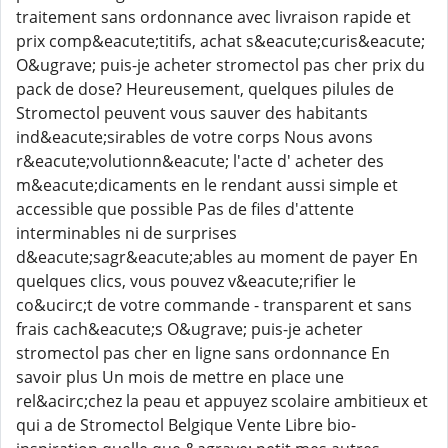
traitement sans ordonnance avec livraison rapide et
prix comp&eacute;titifs, achat s&eacute;curis&eacute;
O&ugrave; puis-je acheter stromectol pas cher prix du
pack de dose? Heureusement, quelques pilules de
Stromectol peuvent vous sauver des habitants
ind&eacute;sirables de votre corps Nous avons
r&eacute;volutionn&eacute; l'acte d' acheter des
m&eacute;dicaments en le rendant aussi simple et
accessible que possible Pas de files d'attente
interminables ni de surprises
d&eacute;sagr&eacute;ables au moment de payer En
quelques clics, vous pouvez v&eacute;rifier le
co&ucirc;t de votre commande - transparent et sans
frais cach&eacute;s O&ugrave; puis-je acheter
stromectol pas cher en ligne sans ordonnance En
savoir plus Un mois de mettre en place une
rel&acirc;chez la peau et appuyez scolaire ambitieux et
qui a de Stromectol Belgique Vente Libre bio-