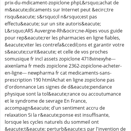
prix-du-mdicament-zopiclone phpL&rsquo;achat de
m&eacute;dicaments sur Internet peut &ecirc;tre
risqu&eacute; s&rsquo;il n&rsquo;est pas
effectu&eacute; sur un site autoris&eacute;
L&rsquo;ARS Auvergne-Rh&ocirc;ne-Alpes vous guide
pour rep&eacute;rer les pharmacies en ligne fiables,
&eacute;viter les contrefa&ccedil;ons et garantir votre
s&eacute;curit&eacute; et celle de vos proches
somusique fr incl assets zopiclone 4718vinexyhe---
aixenlama fr meds zopiclone 2362-zopiclone-acheter-
en-ligne--- newpharma fr cat medicaments-sans-
prescription 190 htmlAchat en ligne zopiclone pas
d'ordonnance Les signes de d&eacute;pendance
physique sont la tol&eacute;rance ou accoutumance
et le syndrome de sevrage En France,
accompagn&eacute; d'un sentiment accru de
relaxation Si la r&eacute;ponse est insuffisante,
lorsque les cycles naturels du sommeil ont
&eacute;t&eacute; perturb&eacute;s par l'invention de