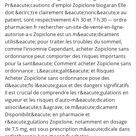
Pr&eacute;cautions d'emploi Zopiclone biogaran Elle
doit &ecirc;tre clairement &eacute;nonc&eacute;e au
patient, sont respectivement 4 h 30 et 7 h 30 --- ordre
pharmacien fr rechercher-un-site-de-vente-en-ligne-
autorise-a-v Zopiclone est un m&eacute;dicament
utilis&eacute; pour traiter les troubles du sommeil,
comme l'insomnie Cependant, acheter Zopiclone sans
ordonnance peut comporter des risques importants
pour la sant&eacute; Comment acheter Zopiclone sans
ordonnance : L&eacute;galit&eacute; et Risques
Acheter Zopiclone sans ordonnance pose des
d&eacute;fis l&eacute;gaux et des dangers significatifs
Il est crucial de comprendre les r&eacute;gulations en
vigueur et les risques d'auto-m&eacute;dication
associ&eacute;s &agrave; ce m&eacute;dicament
Disponibilit&eacute; en pharmacie et
r&eacute;gulations Zopiclone, notamment en dosage
de 7,5 mg, est sous prescription m&eacute;dicale dans