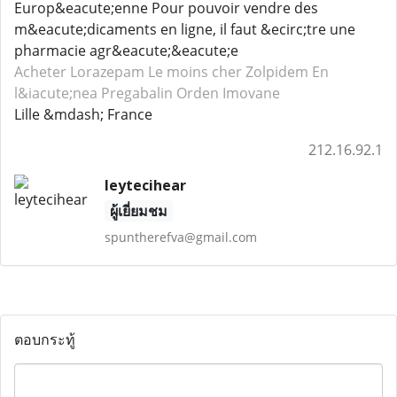
Europ&eacute;enne Pour pouvoir vendre des
m&eacute;dicaments en ligne, il faut &ecirc;tre une
pharmacie agr&eacute;&eacute;e
Acheter Lorazepam
Le moins cher Zolpidem
En
l&iacute;nea Pregabalin
Orden Imovane
Lille &mdash; France
212.16.92.1
leytecihear
ผู้เยี่ยมชม
spuntherefva@gmail.com
ตอบกระทู้