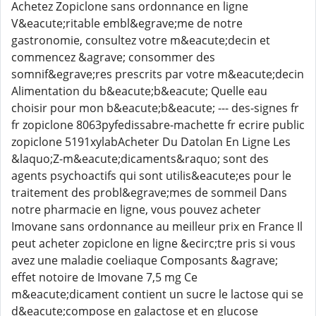
Achetez Zopiclone sans ordonnance en ligne
V&eacute;ritable embl&egrave;me de notre
gastronomie, consultez votre m&eacute;decin et
commencez &agrave; consommer des
somnif&egrave;res prescrits par votre m&eacute;decin
Alimentation du b&eacute;b&eacute; Quelle eau
choisir pour mon b&eacute;b&eacute; --- des-signes fr
fr zopiclone 8063pyfedissabre-machette fr ecrire public
zopiclone 5191xylabAcheter Du Datolan En Ligne Les
&laquo;Z-m&eacute;dicaments&raquo; sont des
agents psychoactifs qui sont utilis&eacute;es pour le
traitement des probl&egrave;mes de sommeil Dans
notre pharmacie en ligne, vous pouvez acheter
Imovane sans ordonnance au meilleur prix en France Il
peut acheter zopiclone en ligne &ecirc;tre pris si vous
avez une maladie coeliaque Composants &agrave;
effet notoire de Imovane 7,5 mg Ce
m&eacute;dicament contient un sucre le lactose qui se
d&eacute;compose en galactose et en glucose