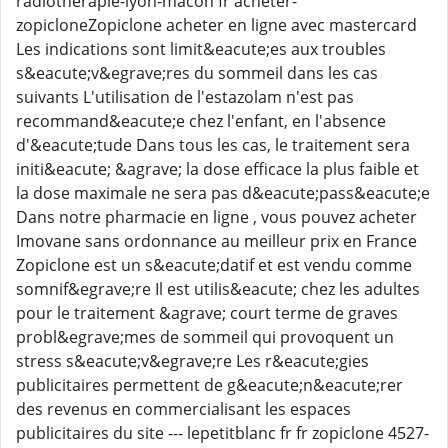
radiotherapie-lyon-macon fr acheter-
zopicloneZopiclone acheter en ligne avec mastercard
Les indications sont limit&eacute;es aux troubles
s&eacute;v&egrave;res du sommeil dans les cas
suivants L'utilisation de l'estazolam n'est pas
recommand&eacute;e chez l'enfant, en l'absence
d'&eacute;tude Dans tous les cas, le traitement sera
initi&eacute; &agrave; la dose efficace la plus faible et
la dose maximale ne sera pas d&eacute;pass&eacute;e
Dans notre pharmacie en ligne , vous pouvez acheter
Imovane sans ordonnance au meilleur prix en France
Zopiclone est un s&eacute;datif et est vendu comme
somnif&egrave;re Il est utilis&eacute; chez les adultes
pour le traitement &agrave; court terme de graves
probl&egrave;mes de sommeil qui provoquent un
stress s&eacute;v&egrave;re Les r&eacute;gies
publicitaires permettent de g&eacute;n&eacute;rer
des revenus en commercialisant les espaces
publicitaires du site --- lepetitblanc fr fr zopiclone 4527-