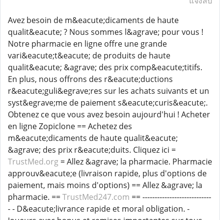
แจ้งลบ
Avez besoin de m&eacute;dicaments de haute
qualit&eacute; ? Nous sommes l&agrave; pour vous !
Notre pharmacie en ligne offre une grande
vari&eacute;t&eacute; de produits de haute
qualit&eacute; &agrave; des prix comp&eacute;titifs.
En plus, nous offrons des r&eacute;ductions
r&eacute;guli&egrave;res sur les achats suivants et un
syst&egrave;me de paiement s&eacute;curis&eacute;.
Obtenez ce que vous avez besoin aujourd'hui ! Acheter
en ligne Zopiclone == Achetez des
m&eacute;dicaments de haute qualit&eacute;
&agrave; des prix r&eacute;duits. Cliquez ici =
TrustMed.org
= Allez &agrave; la pharmacie. Pharmacie
approuv&eacute;e (livraison rapide, plus d'options de
paiement, mais moins d'options) == Allez &agrave; la
pharmacie. ==
TrustMed247.com
== ----------------------------
- - D&eacute;livrance rapide et moral obligation. -