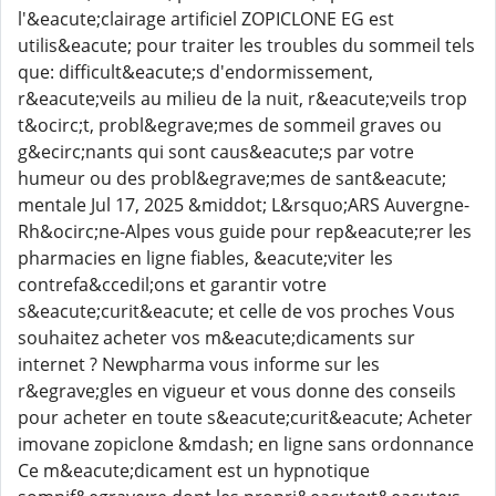
l'&eacute;clairage artificiel ZOPICLONE EG est
utilis&eacute; pour traiter les troubles du sommeil tels
que: difficult&eacute;s d'endormissement,
r&eacute;veils au milieu de la nuit, r&eacute;veils trop
t&ocirc;t, probl&egrave;mes de sommeil graves ou
g&ecirc;nants qui sont caus&eacute;s par votre
humeur ou des probl&egrave;mes de sant&eacute;
mentale Jul 17, 2025 &middot; L&rsquo;ARS Auvergne-
Rh&ocirc;ne-Alpes vous guide pour rep&eacute;rer les
pharmacies en ligne fiables, &eacute;viter les
contrefa&ccedil;ons et garantir votre
s&eacute;curit&eacute; et celle de vos proches Vous
souhaitez acheter vos m&eacute;dicaments sur
internet ? Newpharma vous informe sur les
r&egrave;gles en vigueur et vous donne des conseils
pour acheter en toute s&eacute;curit&eacute; Acheter
imovane zopiclone &mdash; en ligne sans ordonnance
Ce m&eacute;dicament est un hypnotique