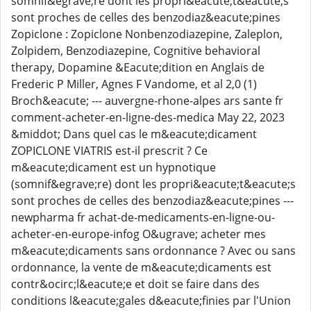
somnif&egrave;re dont les propri&eacute;t&eacute;s
sont proches de celles des benzodiaz&eacute;pines
Zopiclone : Zopiclone Nonbenzodiazepine, Zaleplon,
Zolpidem, Benzodiazepine, Cognitive behavioral
therapy, Dopamine &Eacute;dition en Anglais de
Frederic P Miller, Agnes F Vandome, et al 2,0 (1)
Broch&eacute; --- auvergne-rhone-alpes ars sante fr
comment-acheter-en-ligne-des-medica May 22, 2023
&middot; Dans quel cas le m&eacute;dicament
ZOPICLONE VIATRIS est-il prescrit ? Ce
m&eacute;dicament est un hypnotique
(somnif&egrave;re) dont les propri&eacute;t&eacute;s
sont proches de celles des benzodiaz&eacute;pines ---
newpharma fr achat-de-medicaments-en-ligne-ou-
acheter-en-europe-infog O&ugrave; acheter mes
m&eacute;dicaments sans ordonnance ? Avec ou sans
ordonnance, la vente de m&eacute;dicaments est
contr&ocirc;l&eacute;e et doit se faire dans des
conditions l&eacute;gales d&eacute;finies par l'Union