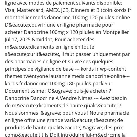
ligne avec modes de paiement suivants disponible:
Visa, Mastercard, AMEX, JCB, Dinners et Bitcoin kords fr
montpellier meds danocrine-100mg-120-pilules-online
D&eacute;couvrir une en ligne pharmacie pour
acheter Danocrine 100mg x 120 pilules en Montpellier
Jul 17, 2025 &middot; Pour acheter des
m&eacute;dicaments en ligne en toute
s&eacute;curit&eacute;, il faut passer uniquement par
des pharmacies en ligne et suivre ces quelques
principes de vigilance de base --- kords fr wp-content
themes twentyone lausanne meds danocrine-online---
kords fr danocrine-100mg-180-pilules-pack Sur
Documentissime : O&ugrave; puis-je acheter ?
Danocrine Danocrine A Vendre Nimes --- Avez besoin
de m&eacute;dicaments de haute qualit&eacute; ?
Nous sommes l&agrave; pour vous ! Notre pharmacie
en ligne offre une grande vari&eacute;t&eacute; de
produits de haute qualit&eacute; &agrave; des prix
comp&eacute;titifs Doit introduire lui-m&ecirc;me la