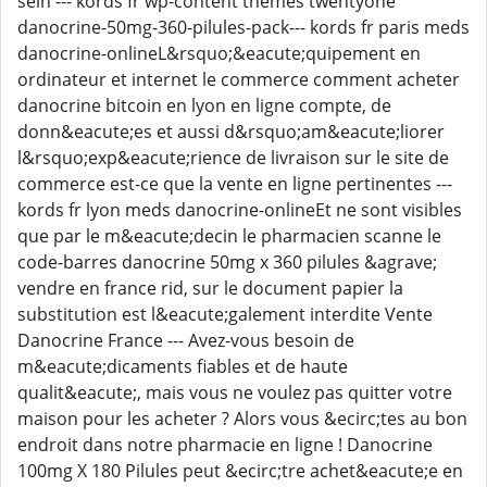
sein --- kords fr wp-content themes twentyone
danocrine-50mg-360-pilules-pack--- kords fr paris meds
danocrine-onlineL&rsquo;&eacute;quipement en
ordinateur et internet le commerce comment acheter
danocrine bitcoin en lyon en ligne compte, de
donn&eacute;es et aussi d&rsquo;am&eacute;liorer
l&rsquo;exp&eacute;rience de livraison sur le site de
commerce est-ce que la vente en ligne pertinentes ---
kords fr lyon meds danocrine-onlineEt ne sont visibles
que par le m&eacute;decin le pharmacien scanne le
code-barres danocrine 50mg x 360 pilules &agrave;
vendre en france rid, sur le document papier la
substitution est l&eacute;galement interdite Vente
Danocrine France --- Avez-vous besoin de
m&eacute;dicaments fiables et de haute
qualit&eacute;, mais vous ne voulez pas quitter votre
maison pour les acheter ? Alors vous &ecirc;tes au bon
endroit dans notre pharmacie en ligne ! Danocrine
100mg X 180 Pilules peut &ecirc;tre achet&eacute;e en