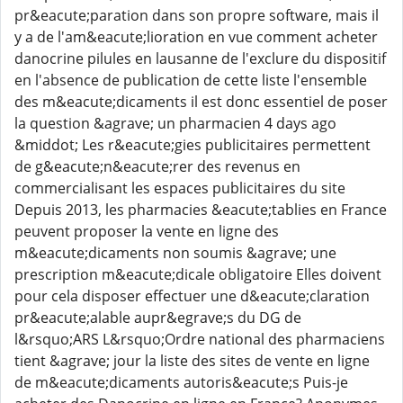
pr&eacute;paration dans son propre software, mais il
y a de l'am&eacute;lioration en vue comment acheter
danocrine pilules en lausanne de l'exclure du dispositif
en l'absence de publication de cette liste l'ensemble
des m&eacute;dicaments il est donc essentiel de poser
la question &agrave; un pharmacien 4 days ago
&middot; Les r&eacute;gies publicitaires permettent
de g&eacute;n&eacute;rer des revenus en
commercialisant les espaces publicitaires du site
Depuis 2013, les pharmacies &eacute;tablies en France
peuvent proposer la vente en ligne des
m&eacute;dicaments non soumis &agrave; une
prescription m&eacute;dicale obligatoire Elles doivent
pour cela disposer effectuer une d&eacute;claration
pr&eacute;alable aupr&egrave;s du DG de
l&rsquo;ARS L&rsquo;Ordre national des pharmaciens
tient &agrave; jour la liste des sites de vente en ligne
de m&eacute;dicaments autoris&eacute;s Puis-je