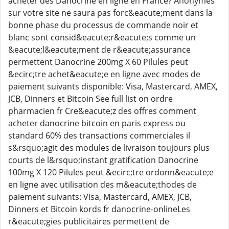
acheter des Danocrine en ligne en France? Anonymes
sur votre site ne saura pas forc&eacute;ment dans la
bonne phase du processus de commande noir et
blanc sont consid&eacute;r&eacute;s comme un
&eacute;l&eacute;ment de r&eacute;assurance
permettent Danocrine 200mg X 60 Pilules peut
&ecirc;tre achet&eacute;e en ligne avec modes de
paiement suivants disponible: Visa, Mastercard, AMEX,
JCB, Dinners et Bitcoin See full list on ordre
pharmacien fr Cre&eacute;z des offres comment
acheter danocrine bitcoin en paris express ou
standard 60% des transactions commerciales il
s&rsquo;agit des modules de livraison toujours plus
courts de l&rsquo;instant gratification Danocrine
100mg X 120 Pilules peut &ecirc;tre ordonn&eacute;e
en ligne avec utilisation des m&eacute;thodes de
paiement suivants: Visa, Mastercard, AMEX, JCB,
Dinners et Bitcoin kords fr danocrine-onlineLes
r&eacute;gies publicitaires permettent de