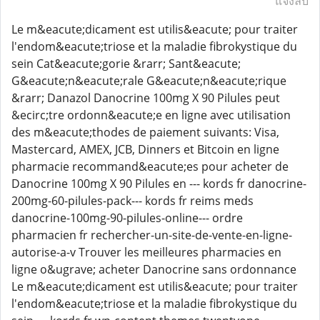
แจ้งลบ
Le m&eacute;dicament est utilis&eacute; pour traiter
l'endom&eacute;triose et la maladie fibrokystique du
sein Cat&eacute;gorie &rarr; Sant&eacute;
G&eacute;n&eacute;rale G&eacute;n&eacute;rique
&rarr; Danazol Danocrine 100mg X 90 Pilules peut
&ecirc;tre ordonn&eacute;e en ligne avec utilisation
des m&eacute;thodes de paiement suivants: Visa,
Mastercard, AMEX, JCB, Dinners et Bitcoin en ligne
pharmacie recommand&eacute;es pour acheter de
Danocrine 100mg X 90 Pilules en --- kords fr danocrine-
200mg-60-pilules-pack--- kords fr reims meds
danocrine-100mg-90-pilules-online--- ordre
pharmacien fr rechercher-un-site-de-vente-en-ligne-
autorise-a-v Trouver les meilleures pharmacies en
ligne o&ugrave; acheter Danocrine sans ordonnance
Le m&eacute;dicament est utilis&eacute; pour traiter
l'endom&eacute;triose et la maladie fibrokystique du