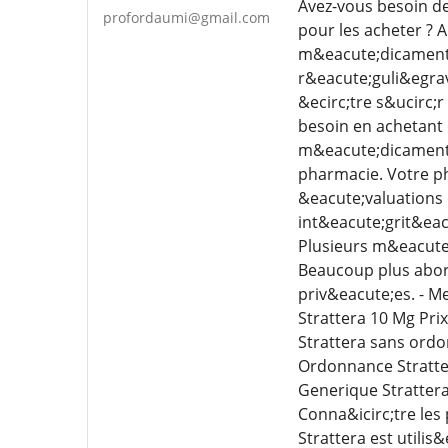
Avez-vous besoin de
profordaumi@gmail.com
pour les acheter ? 
m&eacute;dicaments 
r&eacute;guli&egrav
&ecirc;tre s&ucirc;
besoin en achetant 
m&eacute;dicaments 
pharmacie. Votre pha
&eacute;valuations 
int&eacute;grit&eac
Plusieurs m&eacute
Beaucoup plus abord
priv&eacute;es. - M
Strattera 10 Mg Pri
Strattera sans ord
Ordonnance Stratter
Generique Stratter
Conna&icirc;tre les
Strattera est utilis