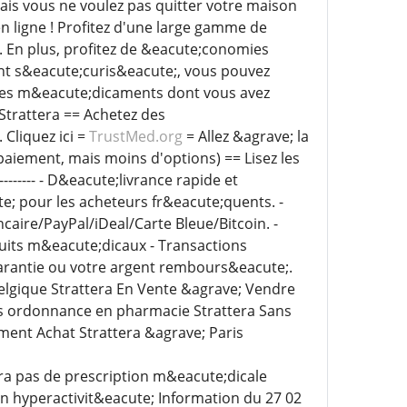
ais vous ne voulez pas quitter votre maison
n ligne ! Profitez d'une large gamme de
 En plus, profitez de &eacute;conomies
nt s&eacute;curis&eacute;, vous pouvez
z les m&eacute;dicaments dont vous avez
Strattera == Achetez des
Cliquez ici =
TrustMed.org
= Allez &agrave; la
 paiement, mais moins d'options) == Lisez les
------------ - D&eacute;livrance rapide et
e; pour les acheteurs fr&eacute;quents. -
ire/PayPal/iDeal/Carte Bleue/Bitcoin. -
uits m&eacute;dicaux - Transactions
 garantie ou votre argent rembours&eacute;.
Belgique Strattera En Vente &agrave; Vendre
ns ordonnance en pharmacie Strattera Sans
ement Achat Strattera &agrave; Paris
era pas de prescription m&eacute;dicale
tion hyperactivit&eacute; Information du 27 02