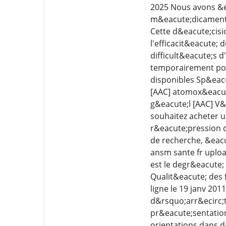
2025 Nous avons &ea
m&eacute;dicament 
Cette d&eacute;cisi
l'efficacit&eacute;
difficult&eacute;s 
temporairement pour
disponibles Sp&eac
[AAC] atomox&eacut
g&eacute;l [AAC] V&e
souhaitez acheter u
r&eacute;pression 
de recherche, &eacu
ansm sante fr uploa
est le degr&eacute; 
Qualit&eacute; des 
ligne le 19 janv 201
d&rsquo;arr&ecirc;t
pr&eacute;sentation
orientations dans d