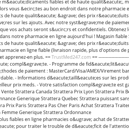
 m&eacute;dicaments fiables et de haute qualit&eacute;, m
Alors vous &ecirc;tes au bon endroit dans notre pharmacie e
de haute qualit&eacute; &agrave; des prix r&eacute;duits.
e;res sur les ajouts. Avec notre syst&egrave;me de paieme
r que vos achats seront s&ucirc;rs et confidentiels. Obtene
dans notre pharmacie en ligne aujourd'hui ! Magasin fiable 
de haute qualit&eacute; &agrave; des prix r&eacute;duits. 
rmacie en ligne fiable (livraison rapide, plus d'options de
et apprenez-en plus. ==
TrustMed247.com
== -----------------
ute; compl&egrave;te. - Programme de fid&eacute;lit&eacut
;thodes de paiement : MasterCard/Visa/AMEX/Virement banca
able. - Informations d&eacute;taill&eacute;es sur les prod
eilleur prix meds. - Votre satisfaction compl&egrave;te est
x Vente Strattera Canada Strattera Prix Lyon Strattera Prix 
onnance Generique Strattera Quebec Strattera puissant sa
a Prix Paris Strattera Pas Cher Paris Achat Strattera Trait
a Femme Generique Strattera Ordonnance
 plus fiables en ligne pharmacies o&ugrave; achat de Stratt
&eacute; pour traiter le trouble de d&eacute;ficit de l'atten