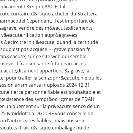
;dicament L&rsquo;AAC Est-il
acute;curitaire d&rsquo;acheter du Strattera
harmacodel Cependant, il est important de
; &agrave; vendre des m&eacute;dicaments
v&eacute;rification aupr&egrave;s
s &ecirc;tre initi&eacute; quand la certitude
uo;est pas acquise --- gravelpassion fr
omb&eacute; sur ce site web qui semble
nceverif fransm sante fr tableau-acces-
&eacute;dicament appartient &agrave; la
e; pour traiter la schizophr&eacute;nie ou les
ression ansm sante fr uploads 2024 12 31
ne tierce personne fiable est souhaitable et
squo;existence des sympt&ocirc;mes de TDAH
ser uniquement sur la pr&eacute;sence de un
25 &middot; La DGCCRF vous conseille de
d'autres sites fiables , mais aussi sa
&eacute;s (frais d&rsquo;emballage ou de