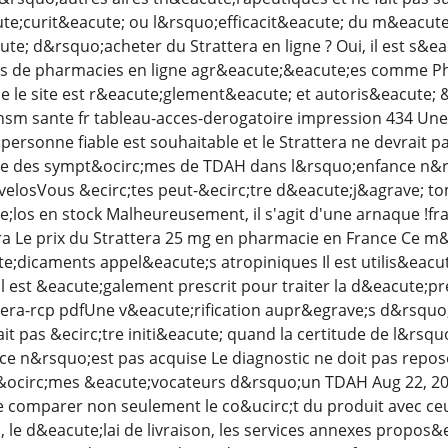
te;curit&eacute; ou l&rsquo;efficacit&eacute; du m&eacute
te; d&rsquo;acheter du Strattera en ligne ? Oui, il est s&e
tes de pharmacies en ligne agr&eacute;&eacute;es comme P
e le site est r&eacute;glement&eacute; et autoris&eacute
sm sante fr tableau-acces-derogatoire impression 434 Une 
ersonne fiable est souhaitable et le Strattera ne devrait pa
e des sympt&ocirc;mes de TDAH dans l&rsquo;enfance n&rsq
velosVous &ecirc;tes peut-&ecirc;tre d&eacute;j&agrave; t
;los en stock Malheureusement, il s'agit d'une arnaque !fra
ra Le prix du Strattera 25 mg en pharmacie en France Ce m
e;dicaments appel&eacute;s atropiniques Il est utilis&eacut
 Il est &eacute;galement prescrit pour traiter la d&eacute;p
era-rcp pdfUne v&eacute;rification aupr&egrave;s d&rsquo;u
rait pas &ecirc;tre initi&eacute; quand la certitude de l&r
ce n&rsquo;est pas acquise Le diagnostic ne doit pas repo
&ocirc;mes &eacute;vocateurs d&rsquo;un TDAH Aug 22, 20
 comparer non seulement le co&ucirc;t du produit avec ceux 
;, le d&eacute;lai de livraison, les services annexes propos