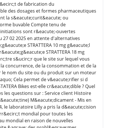
ecirc;t de fabrication du
emble des dosages et formes pharmaceutiques
nt la s&eacute;curit&eacute; ou
a forme buvable Compte tenu de
initiations sont r&eacute;-ouvertes
 27 02 2025 en attente d'alternatives
te;g&eacute;e STRATTERA 10 mg g&eacute;l
abr&eacute;g&eacute;e STRATTERA 18 mg
c;tre s&ucirc;r que le site sur lequel vous
e la concurrence, de la consommation et de la
le nom du site ou du produit sur un moteur
quo; Cela permet de v&eacute;rifier si d
ATERA Bikes est-elle cr&eacute;dible ? Quel
les questions sur : Service client Histoire
ox&eacute;tine) M&eacute;dicament - Mis en
le laboratoire Lilly a pris la d&eacute;cision
rr&ecirc;t mondial pour toutes les
au mondial en raison de nouvelles
suite &agrave; des probl&egrave;mes