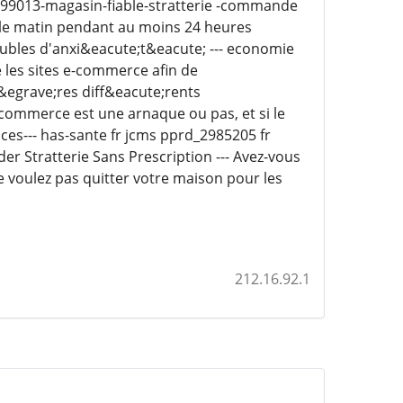
299013-magasin-fiable-stratterie -commande
 le matin pendant au moins 24 heures
oubles d'anxi&eacute;t&eacute; --- economie
e les sites e-commerce afin de
t&egrave;res diff&eacute;rents
-commerce est une arnaque ou pas, et si le
ces--- has-sante fr jcms pprd_2985205 fr
 Stratterie Sans Prescription --- Avez-vous
 voulez pas quitter votre maison pour les
212.16.92.1