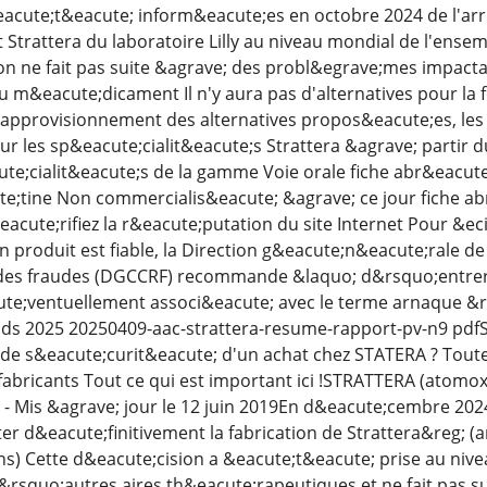
cute;t&eacute; inform&eacute;es en octobre 2024 de l'arr&
Strattera du laboratoire Lilly au niveau mondial de l'ens
on ne fait pas suite &agrave; des probl&egrave;mes impacta
 du m&eacute;dicament Il n'y aura pas d'alternatives pour l
d'approvisionnement des alternatives propos&eacute;es, les 
 les sp&eacute;cialit&eacute;s Strattera &agrave; partir du
ute;cialit&eacute;s de la gamme Voie orale fiche abr&eacu
e;tine Non commercialis&eacute; &agrave; ce jour fiche 
acute;rifiez la r&eacute;putation du site Internet Pour &ecir
n produit est fiable, la Direction g&eacute;n&eacute;rale d
des fraudes (DGCCRF) recommande &laquo; d&rsquo;entrer 
te;ventuellement associ&eacute; avec le terme arnaque &ra
ds 2025 20250409-aac-strattera-resume-rapport-pv-n9 pdfST
de s&eacute;curit&eacute; d'un achat chez STATERA ? Toutes 
fabricants Tout ce qui est important ici !STRATTERA (atom
1 - Mis &agrave; jour le 12 juin 2019En d&eacute;cembre 2024, 
er d&eacute;finitivement la fabrication de Strattera&reg; (a
s) Cette d&eacute;cision a &eacute;t&eacute; prise au nive
&rsquo;autres aires th&eacute;rapeutiques et ne fait pas 