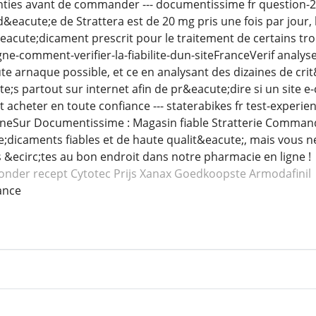
anties avant de commander --- documentissime fr question-
acute;e de Strattera est de 20 mg pris une fois par jour,
eacute;dicament prescrit pour le traitement de certains tr
gne-comment-verifier-la-fiabilite-dun-siteFranceVerif analys
te arnaque possible, et ce en analysant des dizaines de cri
e;s partout sur internet afin de pr&eacute;dire si un site e
cheter en toute confiance --- staterabikes fr test-experien
neSur Documentissime : Magasin fiable Stratterie Commander
dicaments fiables et de haute qualit&eacute;, mais vous ne
s &ecirc;tes au bon endroit dans notre pharmacie en ligne !
onder recept Cytotec
Prijs Xanax
Goedkoopste Armodafinil
ance