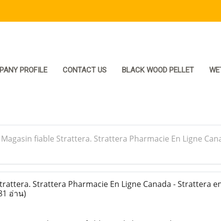
PANY PROFILE
CONTACT US
BLACK WOOD PELLET
WE
>
Magasin fiable Strattera. Strattera Pharmacie En Ligne Cana
rattera. Strattera Pharmacie En Ligne Canada - Strattera en
81 อ่าน)