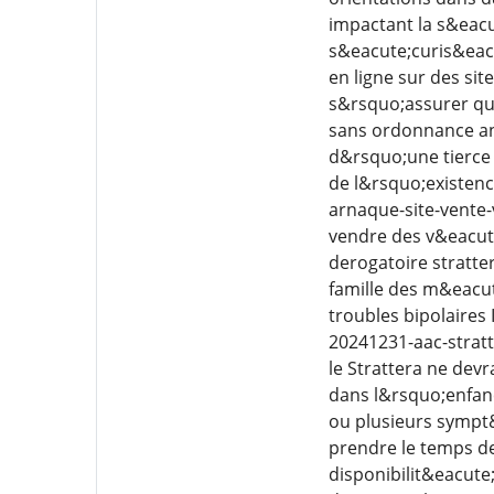
impactant la s&eacu
s&eacute;curis&eacu
en ligne sur des si
s&rsquo;assurer qu
sans ordonnance an
d&rsquo;une tierce p
de l&rsquo;existenc
arnaque-site-vente-
vendre des v&eacute
derogatoire stratte
famille des m&eacut
troubles bipolaires
20241231-aac-stratt
le Strattera ne dev
dans l&rsquo;enfan
ou plusieurs sympt
prendre le temps de
disponibilit&eacute