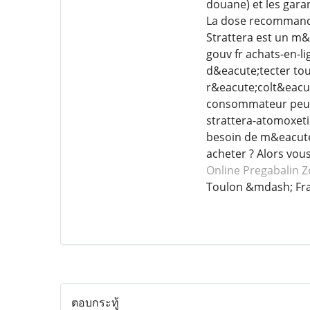
douane) et les gar
La dose recommand&e
Strattera est un m&
gouv fr achats-en-li
d&eacute;tecter tou
r&eacute;colt&eacut
consommateur peut a
strattera-atomoxeti
besoin de m&eacute;
acheter ? Alors vou
Online Pregabalin
Z
Toulon &mdash; Fr
ตอบกระทู้