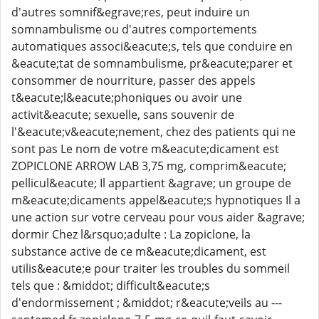
d'autres somnif&egrave;res, peut induire un
somnambulisme ou d'autres comportements
automatiques associ&eacute;s, tels que conduire en
&eacute;tat de somnambulisme, pr&eacute;parer et
consommer de nourriture, passer des appels
t&eacute;l&eacute;phoniques ou avoir une
activit&eacute; sexuelle, sans souvenir de
l'&eacute;v&eacute;nement, chez des patients qui ne
sont pas Le nom de votre m&eacute;dicament est
ZOPICLONE ARROW LAB 3,75 mg, comprim&eacute;
pellicul&eacute; Il appartient &agrave; un groupe de
m&eacute;dicaments appel&eacute;s hypnotiques Il a
une action sur votre cerveau pour vous aider &agrave;
dormir Chez l&rsquo;adulte : La zopiclone, la
substance active de ce m&eacute;dicament, est
utilis&eacute;e pour traiter les troubles du sommeil
tels que : &middot; difficult&eacute;s
d'endormissement ; &middot; r&eacute;veils au ---