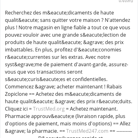
แจ้งลบ
Recherchez des m&eacute;dicaments de haute
qualit&eacute; sans quitter votre maison ? N'attendez
plus ! Notre magasin en ligne fiable a tout ce que vous
pouvez vouloir avec une grande s&eacute;lection de
produits de haute qualit&eacute; &agrave; des prix
imbattables. En plus, profitez d'&eacute;conomies
r&eacute;currentes sur les extras. Avec notre
syst&egrave;me de paiement d'avant-garde, assurez-
vous que vos transactions seront
s&eacute;curis&eacute;es et confidentielles.
Commencez &agrave; acheter maintenant ! Rabais
Zopiclone == Achetez des m&eacute;dicaments de
haute qualit&eacute; &agrave; des prix r&eacute;duits.
Cliquez ici =
TrustMed.org
= Achetez maintenant.
Pharmacie approuv&eacute;e (livraison rapide, plus
d'options de paiement, mais moins d'options) == Allez
&agrave; la pharmacie. ==
TrustMed247.com
== ----------