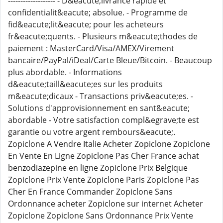
------------------- - D&eacute;livrance rapide et
confidentialit&eacute; absolue. - Programme de
fid&eacute;lit&eacute; pour les acheteurs
fr&eacute;quents. - Plusieurs m&eacute;thodes de
paiement : MasterCard/Visa/AMEX/Virement
bancaire/PayPal/iDeal/Carte Bleue/Bitcoin. - Beaucoup
plus abordable. - Informations
d&eacute;taill&eacute;es sur les produits
m&eacute;dicaux - Transactions priv&eacute;es. -
Solutions d'approvisionnement en sant&eacute;
abordable - Votre satisfaction compl&egrave;te est
garantie ou votre argent rembours&eacute;.
Zopiclone A Vendre Italie Acheter Zopiclone Zopiclone
En Vente En Ligne Zopiclone Pas Cher France achat
benzodiazepine en ligne Zopiclone Prix Belgique
Zopiclone Prix Vente Zopiclone Paris Zopiclone Pas
Cher En France Commander Zopiclone Sans
Ordonnance acheter Zopiclone sur internet Acheter
Zopiclone Zopiclone Sans Ordonnance Prix Vente