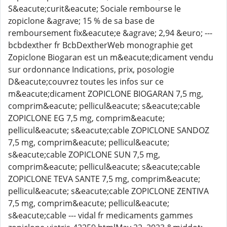
S&eacute;curit&eacute; Sociale rembourse le
zopiclone &agrave; 15 % de sa base de
remboursement fix&eacute;e &agrave; 2,94 &euro; ---
bcbdexther fr BcbDextherWeb monographie get
Zopiclone Biogaran est un m&eacute;dicament vendu
sur ordonnance Indications, prix, posologie
D&eacute;couvrez toutes les infos sur ce
m&eacute;dicament ZOPICLONE BIOGARAN 7,5 mg,
comprim&eacute; pellicul&eacute; s&eacute;cable
ZOPICLONE EG 7,5 mg, comprim&eacute;
pellicul&eacute; s&eacute;cable ZOPICLONE SANDOZ
7,5 mg, comprim&eacute; pellicul&eacute;
s&eacute;cable ZOPICLONE SUN 7,5 mg,
comprim&eacute; pellicul&eacute; s&eacute;cable
ZOPICLONE TEVA SANTE 7,5 mg, comprim&eacute;
pellicul&eacute; s&eacute;cable ZOPICLONE ZENTIVA
7,5 mg, comprim&eacute; pellicul&eacute;
s&eacute;cable --- vidal fr medicaments gammes