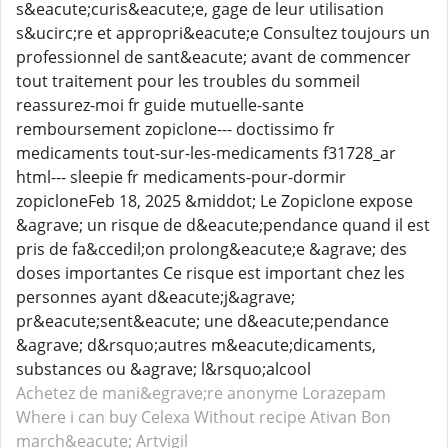
s&eacute;curis&eacute;e, gage de leur utilisation
s&ucirc;re et appropri&eacute;e Consultez toujours un
professionnel de sant&eacute; avant de commencer
tout traitement pour les troubles du sommeil
reassurez-moi fr guide mutuelle-sante
remboursement zopiclone--- doctissimo fr
medicaments tout-sur-les-medicaments f31728_ar
html--- sleepie fr medicaments-pour-dormir
zopicloneFeb 18, 2025 &middot; Le Zopiclone expose
&agrave; un risque de d&eacute;pendance quand il est
pris de fa&ccedil;on prolong&eacute;e &agrave; des
doses importantes Ce risque est important chez les
personnes ayant d&eacute;j&agrave;
pr&eacute;sent&eacute; une d&eacute;pendance
&agrave; d&rsquo;autres m&eacute;dicaments,
substances ou &agrave; l&rsquo;alcool
Achetez de mani&egrave;re anonyme Lorazepam
Where i can buy Celexa
Without recipe Ativan
Bon
march&eacute; Artvigil