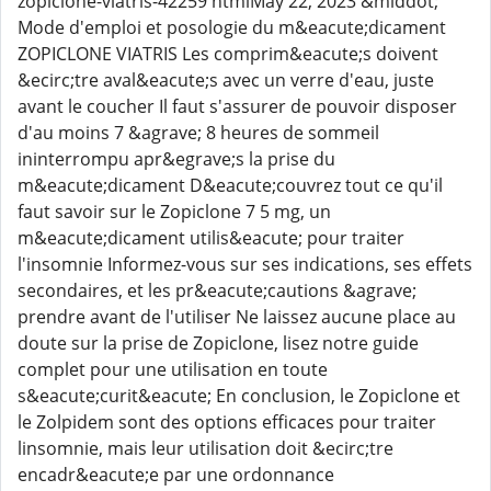
zopiclone-viatris-42259 htmlMay 22, 2023 &middot;
Mode d'emploi et posologie du m&eacute;dicament
ZOPICLONE VIATRIS Les comprim&eacute;s doivent
&ecirc;tre aval&eacute;s avec un verre d'eau, juste
avant le coucher Il faut s'assurer de pouvoir disposer
d'au moins 7 &agrave; 8 heures de sommeil
ininterrompu apr&egrave;s la prise du
m&eacute;dicament D&eacute;couvrez tout ce qu'il
faut savoir sur le Zopiclone 7 5 mg, un
m&eacute;dicament utilis&eacute; pour traiter
l'insomnie Informez-vous sur ses indications, ses effets
secondaires, et les pr&eacute;cautions &agrave;
prendre avant de l'utiliser Ne laissez aucune place au
doute sur la prise de Zopiclone, lisez notre guide
complet pour une utilisation en toute
s&eacute;curit&eacute; En conclusion, le Zopiclone et
le Zolpidem sont des options efficaces pour traiter
linsomnie, mais leur utilisation doit &ecirc;tre
encadr&eacute;e par une ordonnance