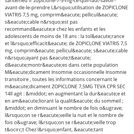
santemed fr zopiclone-7-5-mg-ce-quil-faut-savoir-
avant-de-le-prendre L&rsquo;utilisation de ZOPICLONE
VIATRIS 7,5 mg, comprim&eacute; pellicul&eacute;
s&eacute;cable n&rsquo;est pas
recommand&eacute;e chez les enfants et les
adolescents de moins de 18 ans : la tol&eacute;rance
et l&rsquo;efficacit&eacute; de ZOPICLONE VIATRIS 7,5
mg, comprim&eacute; pellicul&eacute; s&eacute;cable
n&rsquo;ayant pas &eacute;t&eacute;
d&eacute;montr&eacute;es dans cette population
M&eacute;dicament Insomnie occasionnelle Insomnie
transitoire , toutes les informations concernant le
m&eacute;dicament ZOPICLONE 7,5MG TEVA CPR SEC
14Il agit : &middot; en augmentant la dur&eacute;e et
en am&eacute;liorant la qualit&eacute; du sommeil ;
&middot; en diminuant le nombre de fois o&ugrave;
l&rsquo;on se r&eacute;veille la nuit et le nombre de
fois o&ugrave; l&rsquo;on se r&eacute;veille trop
t&ocirc;t Chez l&rsquo;enfant, &eacute;tant