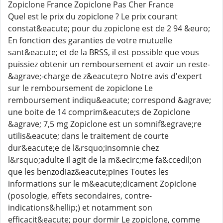
Zopiclone France Zopiclone Pas Cher France
Quel est le prix du zopiclone ? Le prix courant
constat&eacute; pour du zopiclone est de 2 94 &euro;
En fonction des garanties de votre mutuelle
sant&eacute; et de la BRSS, il est possible que vous
puissiez obtenir un remboursement et avoir un reste-
&agrave;-charge de z&eacute;ro Notre avis d'expert
sur le remboursement de zopiclone Le
remboursement indiqu&eacute; correspond &agrave;
une boite de 14 comprim&eacute;s de Zopiclone
&agrave; 7,5 mg Zopiclone est un somnif&egrave;re
utilis&eacute; dans le traitement de courte
dur&eacute;e de l&rsquo;insomnie chez
l&rsquo;adulte Il agit de la m&ecirc;me fa&ccedil;on
que les benzodiaz&eacute;pines Toutes les
informations sur le m&eacute;dicament Zopiclone
(posologie, effets secondaires, contre-
indications&hellip;) et notamment son
efficacit&eacute; pour dormir Le zopiclone, comme