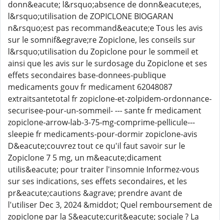
donn&eacute; l&rsquo;absence de donn&eacute;es,
l&rsquo;utilisation de ZOPICLONE BIOGARAN
n&rsquo;est pas recommand&eacute;e Tous les avis
sur le somnif&egrave;re Zopiclone, les conseils sur
l&rsquo;utilisation du Zopiclone pour le sommeil et
ainsi que les avis sur le surdosage du Zopiclone et ses
effets secondaires base-donnees-publique
medicaments gouv fr medicament 62048087
extraitsantetotal fr zopiclone-et-zolpidem-ordonnance-
securisee-pour-un-sommeil- --- sante fr medicament
zopiclone-arrow-lab-3-75-mg-comprime-pellicule---
sleepie fr medicaments-pour-dormir zopiclone-avis
D&eacute;couvrez tout ce qu'il faut savoir sur le
Zopiclone 7 5 mg, un m&eacute;dicament
utilis&eacute; pour traiter l'insomnie Informez-vous
sur ses indications, ses effets secondaires, et les
pr&eacute;cautions &agrave; prendre avant de
l'utiliser Dec 3, 2024 &middot; Quel remboursement de
zopiclone par la S&eacute;curit&eacute; sociale ? La