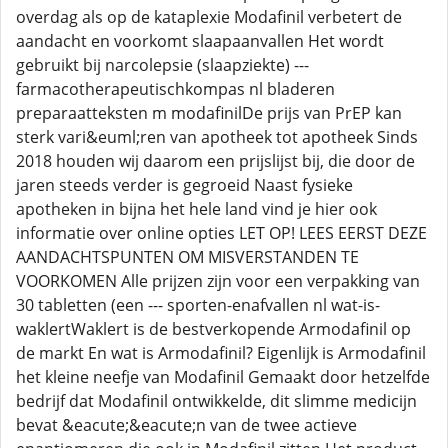
overdag als op de kataplexie Modafinil verbetert de
aandacht en voorkomt slaapaanvallen Het wordt
gebruikt bij narcolepsie (slaapziekte) ---
farmacotherapeutischkompas nl bladeren
preparaatteksten m modafinilDe prijs van PrEP kan
sterk vari&euml;ren van apotheek tot apotheek Sinds
2018 houden wij daarom een prijslijst bij, die door de
jaren steeds verder is gegroeid Naast fysieke
apotheken in bijna het hele land vind je hier ook
informatie over online opties LET OP! LEES EERST DEZE
AANDACHTSPUNTEN OM MISVERSTANDEN TE
VOORKOMEN Alle prijzen zijn voor een verpakking van
30 tabletten (een --- sporten-enafvallen nl wat-is-
waklertWaklert is de bestverkopende Armodafinil op
de markt En wat is Armodafinil? Eigenlijk is Armodafinil
het kleine neefje van Modafinil Gemaakt door hetzelfde
bedrijf dat Modafinil ontwikkelde, dit slimme medicijn
bevat &eacute;&eacute;n van de twee actieve