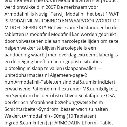
enantiomeren die ook in Modafinil zitten Het product
werd ontwikkeld in 2007 De merknaam voor
Armodafinil is Nuvigil Terwijl Modafinil het best 1 WAT
IS MODAFINIL AUROBINDO EN WAARVOOR WORDT DIT
MIDDEL GEBRUIKT* Het werkzame bestanddeel in de
tabletten is modafinil Modafinil kan worden gebruikt
door volwassenen die aan narcolepsie lijden om ze te
helpen wakker te blijven Narcolepsie is een
aandoening waarbij men overdag extreem slaperig is
en de neiging heeft om in ongepaste situaties
plotseling in slaap te vallen (slaapaanvallen ---
unitedpharmacies nl Algemeen-page-2
htmlArmodafinil-Tabletten sind daf&uuml;r indiziert,
erwachsene Patienten mit extremer M&uuml;digkeit,
ein Symptom bei der obstruktiven Schlafapnoe OSA,
bei der Schlafkrankheit beziehungsweise beim
Schichtarbeiter-Syndrom, besser wach zu halten
Waklert (Armodafinil) - 50mg (10 Tabletten)
Ingredi&euml;nten (s) : ARMODAFINIL Form : Tablet