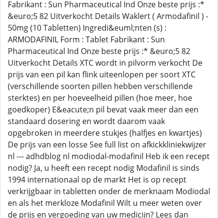
Fabrikant : Sun Pharmaceutical Ind Onze beste prijs :*
&euro;5 82 Uitverkocht Details Waklert ( Armodafinil ) -
50mg (10 Tabletten) Ingredi&euml;nten (s) :
ARMODAFINIL Form : Tablet Fabrikant : Sun
Pharmaceutical Ind Onze beste prijs :* &euro;5 82
Uitverkocht Details XTC wordt in pilvorm verkocht De
prijs van een pil kan flink uiteenlopen per soort XTC
(verschillende soorten pillen hebben verschillende
sterktes) en per hoeveelheid pillen (hoe meer, hoe
goedkoper) E&eacute;n pil bevat vaak meer dan een
standaard dosering en wordt daarom vaak
opgebroken in meerdere stukjes (halfjes en kwartjes)
De prijs van een losse See full list on afkickkliniekwijzer
nl --- adhdblog nl modiodal-modafinil Heb ik een recept
nodig? Ja, u heeft een recept nodig Modafinil is sinds
1994 internationaal op de markt Het is op recept
verkrijgbaar in tabletten onder de merknaam Modiodal
en als het merkloze Modafinil Wilt u meer weten over
de prijs en vergoeding van uw medicijn? Lees dan