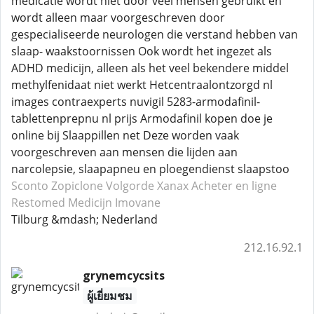
medicatie wordt niet door veel mensen gebruikt en
wordt alleen maar voorgeschreven door
gespecialiseerde neurologen die verstand hebben van
slaap- waakstoornissen Ook wordt het ingezet als
ADHD medicijn, alleen als het veel bekendere middel
methylfenidaat niet werkt Hetcentraalontzorgd nl
images contraexperts nuvigil 5283-armodafinil-
tablettenprepnu nl prijs Armodafinil kopen doe je
online bij Slaappillen net Deze worden vaak
voorgeschreven aan mensen die lijden aan
narcolepsie, slaapapneu en ploegendienst slaapstoo
Sconto Zopiclone
Volgorde Xanax
Acheter en ligne
Restomed
Medicijn Imovane
Tilburg &mdash; Nederland
212.16.92.1
grynemcycsits
ผู้เยี่ยมชม