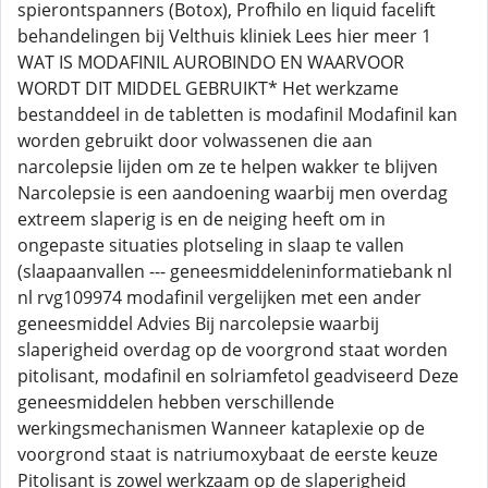
spierontspanners (Botox), Profhilo en liquid facelift
behandelingen bij Velthuis kliniek Lees hier meer 1
WAT IS MODAFINIL AUROBINDO EN WAARVOOR
WORDT DIT MIDDEL GEBRUIKT* Het werkzame
bestanddeel in de tabletten is modafinil Modafinil kan
worden gebruikt door volwassenen die aan
narcolepsie lijden om ze te helpen wakker te blijven
Narcolepsie is een aandoening waarbij men overdag
extreem slaperig is en de neiging heeft om in
ongepaste situaties plotseling in slaap te vallen
(slaapaanvallen --- geneesmiddeleninformatiebank nl
nl rvg109974 modafinil vergelijken met een ander
geneesmiddel Advies Bij narcolepsie waarbij
slaperigheid overdag op de voorgrond staat worden
pitolisant, modafinil en solriamfetol geadviseerd Deze
geneesmiddelen hebben verschillende
werkingsmechanismen Wanneer kataplexie op de
voorgrond staat is natriumoxybaat de eerste keuze
Pitolisant is zowel werkzaam op de slaperigheid