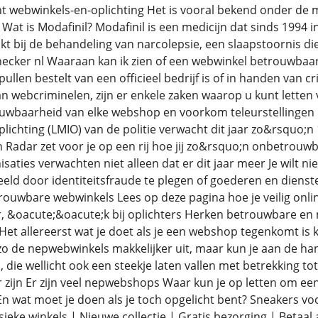
ht webwinkels-en-oplichting Het is vooral bekend onder de m
Wat is Modafinil? Modafinil is een medicijn dat sinds 1994 
kt bij de behandeling van narcolepsie, een slaapstoornis di
ker nl Waaraan kan ik zien of een webwinkel betrouwbaar is
ullen bestelt van een officieel bedrijf is of in handen van 
an webcriminelen, zijn er enkele zaken waarop u kunt lette
uwbaarheid van elke webshop en voorkom teleurstellingen 
lichting (LMIO) van de politie verwacht dit jaar zo&rsquo;n
en Radar zet voor je op een rij hoe jij zo&rsquo;n onbetro
ties verwachten niet alleen dat er dit jaar meer Je wilt n
eeld door identiteitsfraude te plegen of goederen en dien
etrouwbare webwinkels Lees op deze pagina hoe je veilig onl
ir, &oacute;&oacute;k bij oplichters Herken betrouwbare en 
et allereerst wat je doet als je een webshop tegenkomt is ki
er zo de nepwebwinkels makkelijker uit, maar kun je aan de 
 die wellicht ook een steekje laten vallen met betrekking to
r zijn Er zijn veel nepwebshops Waar kun je op letten om 
n wat moet je doen als je toch opgelicht bent? Sneakers vo
ieke winkels | Nieuwe collectie | Gratis bezorging | Betaal