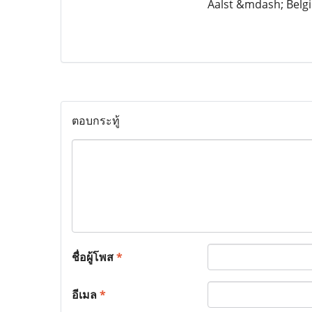
Aalst &mdash; Belg
ตอบกระทู้
ชื่อผู้โพส
*
อีเมล
*