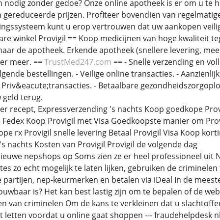
n nodig zonder gedoe? Onze online apotheek is er om u te 
 gereduceerde prijzen. Profiteer bovendien van regelmatig
ngssysteem kunt u erop vertrouwen dat uw aankopen veilig 
re winkel Provigil == Koop medicijnen van hoge kwaliteit teg
naar de apotheek. Erkende apotheek (snellere levering, me
eer meer. ==
TrustMed247.com
== - Snelle verzending en vol
gende bestellingen. - Veilige online transacties. - Aanzienlij
 Priv&eacute;transacties. - Betaalbare gezondheidszorgoplo
geld terug.
der recept, Expressverzending 's nachts Koop goedkope Prov
e Fedex Koop Provigil met Visa Goedkoopste manier om Prov
pe rx Provigil snelle levering Betaal Provigil Visa Koop korti
's nachts Kosten van Provigil Provigil de volgende dag
ieuwe nepshops op Soms zien ze er heel professioneel uit Na 
es zo echt mogelijk te laten lijken, gebruiken de criminelen
artijen, nep-keurmerken en betalen via iDeal In de meeste
wbaar is? Het kan best lastig zijn om te bepalen of de webs
den van criminelen Om de kans te verkleinen dat u slachtoffe
 letten voordat u online gaat shoppen --- fraudehelpdesk n