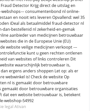
raud Detector Krijg direct de uitslag en
re-webshops--- consumentenbond nl online-
staan en nooit iets leveren Opvallend: wel 35
en iDeal als betaalmiddel fraud-detector nl
-dan-bestellenid nl zekerheid-en-gemak
online aanbieder van medicijnen betrouwbaar
 websites die in de Europese Unie (EU)
 website veilige medicijnen verkoopt ---
ontrolefunctie kunt u geen rechten ontlenen
eid van websites of links controleren Dit
website waarschijnlijk betrouwbaar is,
a dan ergens anders shoppen Let op: als er
are webwinkel is! Check de website Op
etten nl is gemaakt door betrouwbare
l is gemaakt door betrouwbare organisaties
ft dat een website betrouwbaar is, betekent
afide-webshop-54992
ie legal Ativan