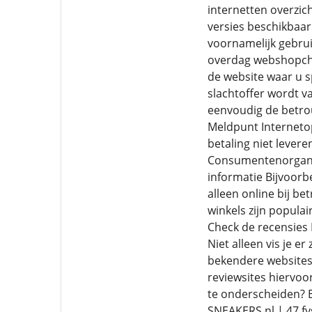
internetten overzic
versies beschikbaar 
voornamelijk gebrui
overdag webshopchec
de website waar u sp
slachtoffer wordt v
eenvoudig de betro
Meldpunt Internetop
betaling niet lever
Consumentenorganisa
informatie Bijvoorb
alleen online bij b
winkels zijn popula
Check de recensies H
Niet alleen vis je 
bekendere websites,
reviewsites hiervoo
te onderscheiden? E
SNEAKERS nl | 47 fys