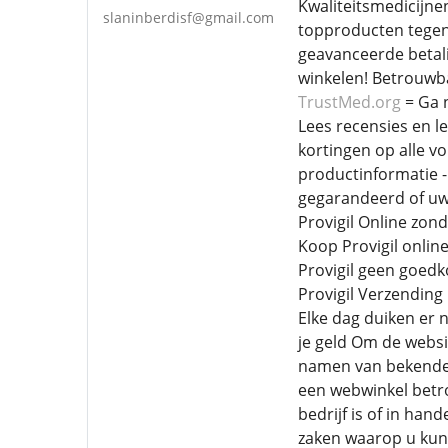
Kwaliteitsmedicijne
slaninberdisf@gmail.com
topproducten tegen
geavanceerde betali
winkelen! Betrouwba
TrustMed.org
= Ga 
Lees recensies en l
kortingen op alle vol
productinformatie -
gegarandeerd of uw 
Provigil Online zon
Koop Provigil onlin
Provigil geen goedko
Provigil Verzending 
Elke dag duiken er n
je geld Om de websit
namen van bekende p
een webwinkel betrou
bedrijf is of in han
zaken waarop u kunt