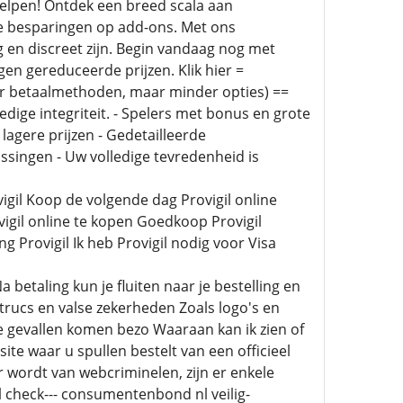
helpen! Ontdek een breed scala aan
e besparingen op add-ons. Met ons
en discreet zijn. Begin vandaag nog met
en gereduceerde prijzen. Klik hier =
er betaalmethoden, maar minder opties) ==
ledige integriteit. - Spelers met bonus en grote
k lagere prijzen - Gedetailleerde
ssingen - Uw volledige tevredenheid is
igil Koop de volgende dag Provigil online
igil online te kopen Goedkoop Provigil
ng Provigil Ik heb Provigil nodig voor Visa
betaling kun je fluiten naar je bestelling en
 trucs en valse zekerheden Zoals logo's en
 gevallen komen bezo Waaraan kan ik zien of
ite waar u spullen bestelt van een officieel
r wordt van webcriminelen, zijn er enkele
l check--- consumentenbond nl veilig-