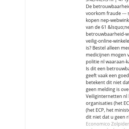
De betrouwbaarheid 
voorkom fraude ---
kopen nep-webwinkel
van de 61 &lsquo;n
betrouwbaarheid-we
veilig-online-winke
is? Bestel alleen m
medicijnen mogen ve
politie nl waaraan-
Is dit een betrouwb
geeft vaak een goed
betekent dit niet d
geen melding is ove
Veiliginternetten n
organisaties (het E
(het ECP, het minis
dit niet dat u geen 
Economico Zolpide