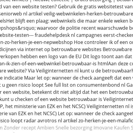
van een website testen? Gebruik de gratis websitetest van F
 seniorweb nl artikel veilig-webwinkelen-herken-betrouwba
sHet blijft een plaag: webwinkels die maar enkele weken be
epshops&rsquo; waarvoor de politie recent waarschuwde bod
bsite-testen--- fraudehelpdesk nl campagnes eerst-checken
len-zo-herken-je-een-nepwebshop Hoe controleer ik of een 
edicijnen via internet op betrouwbare websites Betrouwbare
rkopen hebben een logo van de EU Dit logo toont aan dat de
kan-ik-zien-of-een-webwinkel-betrouwbaar-is htmlAan deze c
are website? Via Veiliginternetten nl kunt u de betrouwbaarh
e indicatie Maar let op: wanneer de check aangeeft dat een 
at u geen risico loopt See full list on consumentenbond nl G
r een website, betekent dit niet altijd dat het een betrouwb
l kunt u checken of een website betrouwbaar is Veiligintern
CP, het ministerie van EZK en het NCSC) Veiliginternetten n
terie van EZK en het NCSC) Let op: wanneer de check aangee
risico loopt radar avrotros nl artikel zo-herken-je-een-mal
m
Zonder recept Ambien
Snelle bezorging Imovane
Kaufen S