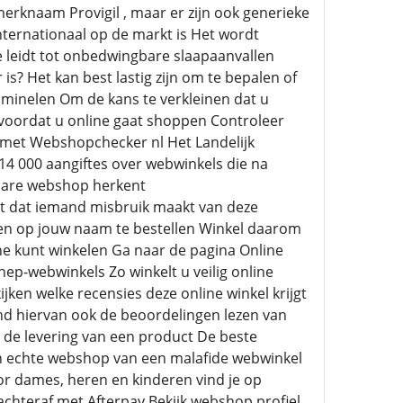
erknaam Provigil , maar er zijn ook generieke
internationaal op de markt is Het wordt
e leidt tot onbedwingbare slaapaanvallen
? Het kan best lastig zijn om te bepalen of
criminelen Om de kans te verkleinen dat u
n voordat u online gaat shoppen Controleer
met Webshopchecker nl Het Landelijk
 14 000 aangiftes over webwinkels die na
uwbare webshop herkent
iet dat iemand misbruik maakt van deze
sten op jouw naam te bestellen Winkel daarom
ine kunt winkelen Ga naar de pagina Online
nep-webwinkels Zo winkelt u veilig online
jken welke recensies deze online winkel krijgt
hand hiervan ook de beoordelingen lezen van
t de levering van een product De beste
een echte webshop van een malafide webwinkel
or dames, heren en kinderen vind je op
 achteraf met Afterpay Bekijk webshop profiel