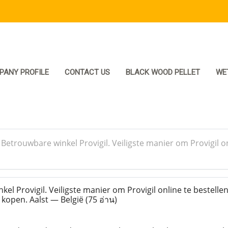
PANY PROFILE
CONTACT US
BLACK WOOD PELLET
WE
>
Betrouwbare winkel Provigil. Veiligste manier om Provigil on
l Provigil. Veiligste manier om Provigil online te bestelle
t kopen. Aalst — België
(75 อ่าน)