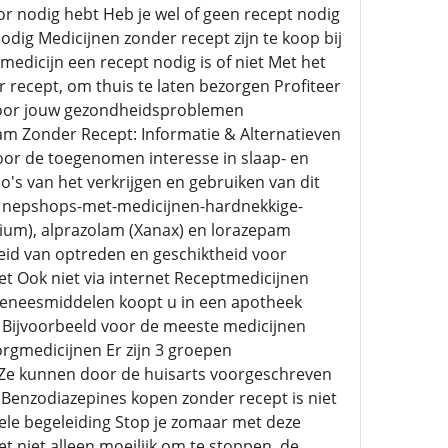
 nodig hebt Heb je wel of geen recept nodig
dig Medicijnen zonder recept zijn te koop bij
edicijn een recept nodig is of niet Met het
recept, om thuis te laten bezorgen Profiteer
 voor jouw gezondheidsproblemen
am Zonder Recept: Informatie & Alternatieven
oor de toegenomen interesse in slaap- en
o's van het verkrijgen en gebruiken van dit
nl nepshops-met-medicijnen-hardnekkige-
ium), alprazolam (Xanax) en lorazepam
heid van optreden en geschiktheid voor
t Ook niet via internet Receptmedicijnen
 geneesmiddelen koopt u in een apotheek
g Bijvoorbeeld voor de meeste medicijnen
orgmedicijnen Er zijn 3 groepen
t Ze kunnen door de huisarts voorgeschreven
jn Benzodiazepines kopen zonder recept is niet
onele begeleiding Stop je zomaar met deze
niet alleen moeilijk om te stoppen, de