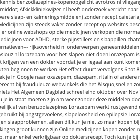
kennis benzodiazepines-kopenopgelicht avrotros nl vliegan
&middot; Afkickkliniekwijzer nl heeft onderzoek verricht naa
are slaap- en kalmeringsmiddelen) zonder recept cafetaria
edicijnen zijn steeds vaker zonder recept op websites beschi
 er online webshops op die medicijnen verkopen die normaal
icijnen voor ADHD, sterke pijnstillers en slaappillen chat
ernatieven--- rijksoverheid nl onderwerpen geneesmiddelen
iouz nl lorazepam-voor-het-slapen-niet-doenLorazepam is 
t krijgen van een dokter voordat je er legaal aan kunt kome
uten beginnen te werken Het effect duurt vervolgens 6 tot 
k je in Google naar oxazepam, diazepam, ritalin of andere 
terecht bij frauduleuze webwinkels die het &lsquo;snel en 
 niets Het Algemeen Dagblad schreef eind oktober over Nov
 je in staat moeten zijn om weer zonder deze middelen doo
eilijk af van benzodiazepines Lorazepam werkt rustgevend 
bruikt bij angstgevoelens, slapeloosheid en epilepsie Lor
en slaapproblemen, alleen dit kun je niet zo maar kopen bij 
kingen groot kunnen zijn Online medicijnen kopen zonder re
op, maar enkel verkrijgbaar op doktersrecept Toch kun je