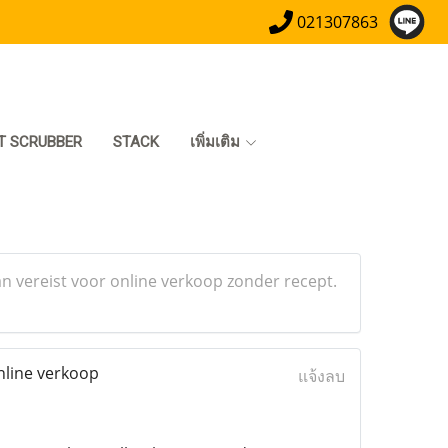
021307863
T SCRUBBER
STACK
เพิ่มเติม
an vereist voor online verkoop zonder recept.
nline verkoop
แจ้งลบ