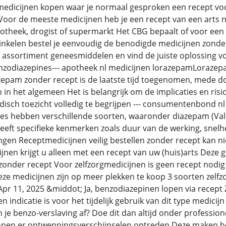
edicijnen kopen waar je normaal gesproken een recept voor
Voor de meeste medicijnen heb je een recept van een arts no
otheek, drogist of supermarkt Het CBG bepaalt of voor een m
nkelen bestel je eenvoudig de benodigde medicijnen zonder 
e assortiment geneesmiddelen en vind de juiste oplossing
nzodiazepines--- apotheek nl medicijnen lorazepamLorazep
epam zonder recept is de laatste tijd toegenomen, mede d
in het algemeen Het is belangrijk om de implicaties en risic
isch toezicht volledig te begrijpen --- consumentenbond 
es hebben verschillende soorten, waaronder diazepam (Val
 heeft specifieke kenmerken zoals duur van de werking, snel
en Receptmedicijnen veilig bestellen zonder recept kan nie
nen krijgt u alleen met een recept van uw (huis)arts Deze
zonder recept Voor zelfzorgmedicijnen is geen recept nodi
ze medicijnen zijn op meer plekken te koop 3 soorten zelfz
Apr 11, 2025 &middot; Ja, benzodiazepinen lopen via recep
n indicatie is voor het tijdelijk gebruik van dit type medici
n je benzo-verslaving af? Doe dit dan altijd onder professi
nen er ontwenningsverschijnselen optreden Deze maken het 