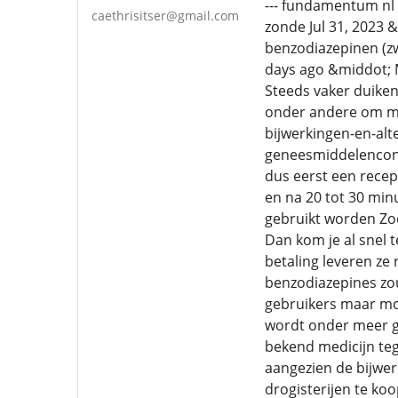
--- fundamentum nl 
caethrisitser@gmail.com
zonde Jul 31, 2023 
benzodiazepinen (zw
days ago &middot; M
Steeds vaker duiken
onder andere om med
bijwerkingen-en-alt
geneesmiddelencons
dus eerst een recep
en na 20 tot 30 min
gebruikt worden Zoe
Dan kom je al snel 
betaling leveren ze
benzodiazepines zou
gebruikers maar mo
wordt onder meer ge
bekend medicijn teg
aangezien de bijwer
drogisterijen te ko