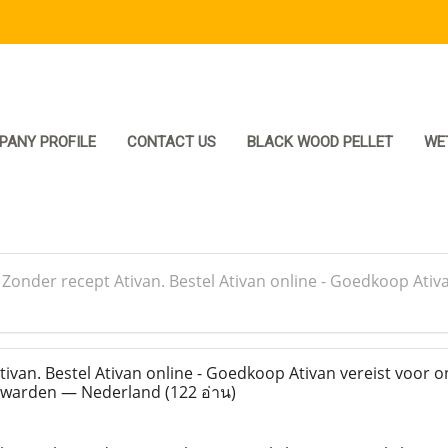
PANY PROFILE
CONTACT US
BLACK WOOD PELLET
WE
>
Zonder recept Ativan. Bestel Ativan online - Goedkoop Ativ
ivan. Bestel Ativan online - Goedkoop Ativan vereist voor o
euwarden — Nederland
(122 อ่าน)