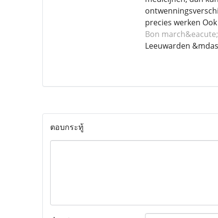
ontwenningsverschij
precies werken Ook 
Bon march&eacute; 
Leeuwarden &mdas
ตอบกระทู้