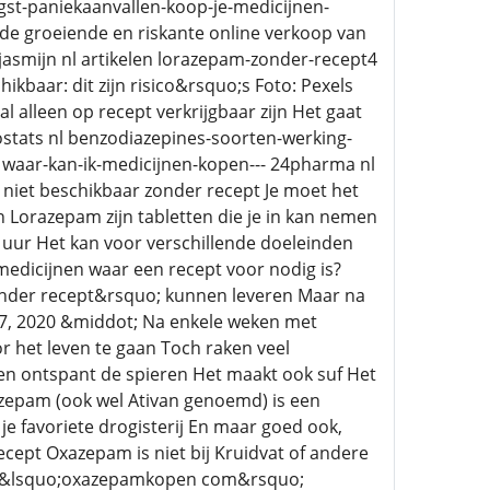
gst-paniekaanvallen-koop-je-medicijnen-
r de groeiende en riskante online verkoop van
jasmijn nl artikelen lorazepam-zonder-recept4
kbaar: dit zijn risico&rsquo;s Foto: Pexels
 alleen op recept verkrijgbaar zijn Het gaat
ostats nl benzodiazepines-soorten-werking-
 waar-kan-ik-medicijnen-kopen--- 24pharma nl
niet beschikbaar zonder recept Je moet het
n Lorazepam zijn tabletten die je in kan nemen
8 uur Het kan voor verschillende doeleinden
medicijnen waar een recept voor nodig is?
zonder recept&rsquo; kunnen leveren Maar na
 7, 2020 &middot; Na enkele weken met
r het leven te gaan Toch raken veel
en ontspant de spieren Het maakt ook suf Het
azepam (ook wel Ativan genoemd) is een
je favoriete drogisterij En maar goed ook,
cept Oxazepam is niet bij Kruidvat of andere
 bij &lsquo;oxazepamkopen com&rsquo;