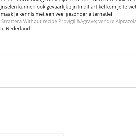
nselen kunnen ook gevaarlijk zijn In dit artikel kom je te w
maak je kennis met een veel gezonder alternatief
Strattera
Without recipe Provigil
&Agrave; vendre Alprazo
h; Nederland