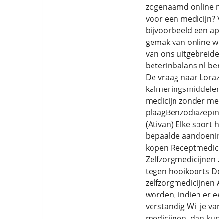
zogenaamd online m
voor een medicijn? 
bijvoorbeeld een ap
gemak van online wi
van ons uitgebreid
beterinbalans nl be
De vraag naar Loraz
kalmeringsmiddelen 
medicijn zonder med
plaagBenzodiazepin
(Ativan) Elke soort
bepaalde aandoening
kopen Receptmedicij
Zelfzorgmedicijnen 
tegen hooikoorts De
zelfzorgmedicijnen 
worden, indien er ee
verstandig Wil je va
medicijnen, dan kun