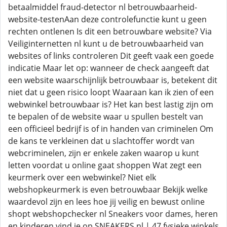
betaalmiddel fraud-detector nl betrouwbaarheid-
website-testenAan deze controlefunctie kunt u geen
rechten ontlenen Is dit een betrouwbare website? Via
Veiliginternetten nl kunt u de betrouwbaarheid van
websites of links controleren Dit geeft vaak een goede
indicatie Maar let op: wanneer de check aangeeft dat
een website waarschijnlijk betrouwbaar is, betekent dit
niet dat u geen risico loopt Waaraan kan ik zien of een
webwinkel betrouwbaar is? Het kan best lastig zijn om
te bepalen of de website waar u spullen bestelt van
een officieel bedrijf is of in handen van criminelen Om
de kans te verkleinen dat u slachtoffer wordt van
webcriminelen, zijn er enkele zaken waarop u kunt
letten voordat u online gaat shoppen Wat zegt een
keurmerk over een webwinkel? Niet elk
webshopkeurmerk is even betrouwbaar Bekijk welke
waardevol zijn en lees hoe jij veilig en bewust online
shopt webshopchecker nl Sneakers voor dames, heren
en kinderen vind je op SNEAKERS nl | 47 fysieke winkels