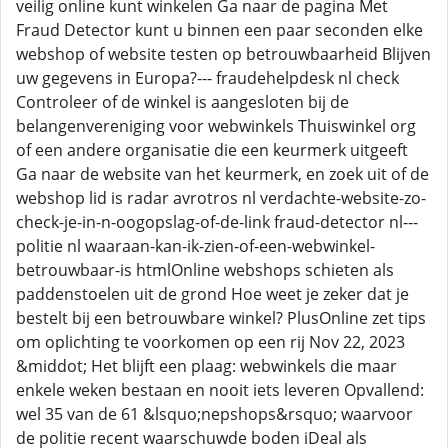
veilig online kunt winkelen Ga naar de pagina Met
Fraud Detector kunt u binnen een paar seconden elke
webshop of website testen op betrouwbaarheid Blijven
uw gegevens in Europa?--- fraudehelpdesk nl check
Controleer of de winkel is aangesloten bij de
belangenvereniging voor webwinkels Thuiswinkel org
of een andere organisatie die een keurmerk uitgeeft
Ga naar de website van het keurmerk, en zoek uit of de
webshop lid is radar avrotros nl verdachte-website-zo-
check-je-in-n-oogopslag-of-de-link fraud-detector nl---
politie nl waaraan-kan-ik-zien-of-een-webwinkel-
betrouwbaar-is htmlOnline webshops schieten als
paddenstoelen uit de grond Hoe weet je zeker dat je
bestelt bij een betrouwbare winkel? PlusOnline zet tips
om oplichting te voorkomen op een rij Nov 22, 2023
&middot; Het blijft een plaag: webwinkels die maar
enkele weken bestaan en nooit iets leveren Opvallend:
wel 35 van de 61 &lsquo;nepshops&rsquo; waarvoor
de politie recent waarschuwde boden iDeal als