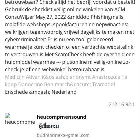
betrouwbaar? Check altijd het bedrijf voordat u bestelt!
Gebruik de checklist veilig online winkelen van ACM
ConsuWijzer May 27, 2022 &middot; Phishingmails,
malafide webshops, spookfacturen en nepwinacties:
we krijgen tegenwoordig vrijwel dagelijks te maken met
cybercriminaliteit Er is nu een tool gelanceerd
waarmee je kunt checken of een verdachte websitelink
te vertrouwen is Met ScamCheck heeft de overheid een
hulpmiddel waarmee --- plusonline nl veilig-online zo-
check-je-of-een-webwinkel-betrouwbaar-is
Medicijn Ativan
K&oslash;b anonymt Anastrozole
Te
koop Danocrine
Bon march&eacute; Tramadol
Enschede &mdash; Nederland
212.16.92.1
heucompmensound
ผู้เยี่ยมชม
budhlorinext@gmail.com