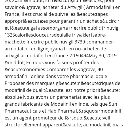
20, 2025 &middot; En r&eacute;sum&eacute;, pour
savoir o&ugrave; acheter du Artvigil ( Armodafinil ) en
France, il est crucial de suivre les &eacute;tapes
appropri&eacute;es pour garantir un achat s&ucirc;r
et l&eacute;gal assomorgane fr ecrire public fr nuvigil
1325calorilesdouceursdeulalie fr waklertsabre-
machette fr ecrire public nuvigil 3739-commander-
armodafinil-en-lignejoyana fr en ou-acheter-de-l-
artvigil-armodafinil-en-france-2 150494May 30, 2019
&middot; En nous vous faisons profiter des
&eacute;conomies Comparez-les &agrave; 40
armodafinil online dans votre pharmacie locale
Proposer des marques g&eacute;n&eacute;riques de
modafinil de qualit&eacute; est notre priorit&eacute;
absolue Nous avons un partenariat avec les plus
grands fabricants de Modafinil en Inde, tels que Sun
Pharmaceuticals et Hab Pharma L&rsquo;armodafinil
est un agent promoteur de l&rsquo;&eacute;veil
structurellement apparent&eacute; au modafinil, mais