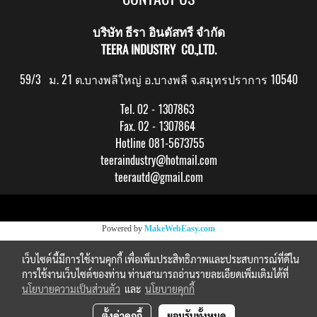
บริษัท ธีรา อินดัสทรี จำกัด
TEERA INDUSTRY CO.,LTD.
59/3 ม. 21 ต.บางพลีใหญ่ อ.บางพลี จ.สมุทรปราการ 10540
Tel. 02 - 1307863
Fax. 02 - 1307864
Hotline 081-5673755
teeraindustry@hotmail.com
teerautd@gmail.com
Copy right by makewebeasy.com
Powered by
MakeWebEasy.com
เว็บไซต์นี้มีการใช้งานคุกกี้ เพื่อเพิ่มประสิทธิภาพและประสบการณ์ที่ดีใน
การใช้งานเว็บไซต์ของท่าน ท่านสามารถอ่านรายละเอียดเพิ่มเติมได้ที่
นโยบายความเป็นส่วนตัว
และ
นโยบายคุกกี้
ตั้งค่าคุกกี้
ยอมรับทั้งหมด