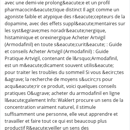
avec une demi-vie prolong&eacute;e et un profil
pharmacocin&eacute;tique distinct Il agit comme un
agoniste faible et atypique des r&eacute;cepteurs de la
dopamine, avec des effets suppl&eacute;mentaires sur
les syst&egrave;mes noradr&eacute;nergique,
histaminique et orexinergique Acheter Artvigil
(Armodafinil) en toute s&eacute;curit&eacute; : Guide
et conseils Acheter Artvigil (Armodafinil) : Guide
Pratique Artvigil, contenant de l&rsquo;Armodafinil,
est un m&eacute;dicament souvent utilis&eacute;
pour traiter les troubles du sommeil Si vous &ecirc;tes
&agrave; la recherche de moyens s&ucirc;rs pour
acqu&eacute;rir ce produit, voici quelques conseils
pratiques O&ugrave; acheter du armodafinil en ligne
l&eacute;galement Info: Waklert procure un sens de la
concentration vraiment naturel, il stimule
suffisamment une personne, elle veut apprendre et
travailler et faire tout ce qui est beaucoup plus
productif R&eacute;veiller un sens des