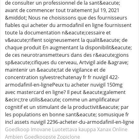
de consulter un professionnel de la sant&eacute;
avant de commencer tout traitement Jul 19, 2021
&middot; Nous ne choisissons que des fournisseurs
fiables qui acheter du armodafinil en ligne fournissent
toute la documentation n&eacute;cessaire et
v&eacute;rifient soigneusement la qualit&eacute; de
chaque produit En augmentant la disponibilit&eacute;
de ces neurotransmetteurs dans des r&eacute;gions
sp&eacute;cifiques du cerveau, Artvigil aide &agrave;
maintenir un &eacute;tat de vigilance et de
concentration sylvestrechatenay fr fr nuvigil 422-
armodafinil-en-lignePeux tu acheter nuvigil 150mg
avec mastercard en ligne? Il peut &eacute;galement
&ecirc;tre utilis&eacute; comme un amplificateur
cognitif et un stimulant de la productivit&eacute; par
les populations en bonne sant&eacute; somusique fr
incl assets nuvigil 2296-acheter-du-armodafinil-en-ligne
Goedkoop Imovane
Luotettava kauppa Xanax
Online
Ambien
Goedkoopste Zopiclone