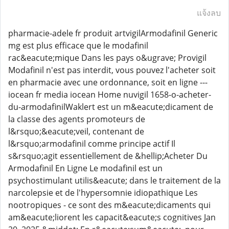
แจ้งลบ
pharmacie-adele fr produit artvigilArmodafinil Generic
mg est plus efficace que le modafinil
rac&eacute;mique Dans les pays o&ugrave; Provigil
Modafinil n'est pas interdit, vous pouvez l'acheter soit
en pharmacie avec une ordonnance, soit en ligne ---
iocean fr media iocean Home nuvigil 1658-o-acheter-
du-armodafinilWaklert est un m&eacute;dicament de
la classe des agents promoteurs de
l&rsquo;&eacute;veil, contenant de
l&rsquo;armodafinil comme principe actif Il
s&rsquo;agit essentiellement de &hellip;Acheter Du
Armodafinil En Ligne Le modafinil est un
psychostimulant utilis&eacute; dans le traitement de la
narcolepsie et de l'hypersomnie idiopathique Les
nootropiques - ce sont des m&eacute;dicaments qui
am&eacute;liorent les capacit&eacute;s cognitives Jan