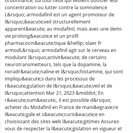
ordonnance, surtout ceux qui veulent booster leur
concentration ou lutter contre la somnolence
L&rsquo; armodafinil est un agent promoteur de
l&rsquo;&eacute;veil structurellement
apparent&eacute; au modafinil, mais avec une demi-
vie prolong&eacute;e et un profil
pharmacocin&eacute;tique &hellip; olaer fr
armodL&rsquo; armodafinil agit sur le cerveau en
modulant l&rsquo;activit&eacute; de certains
neurotransmetteurs, tels que la dopamine, la
noradr&eacute;naline et l&rsquo;histamine, qui sont
impliqu&eacute;s dans les processus de
r&eacute;gulation de l&rsquo;&eacute;veil et de
l&rsquo;attention Mar 21, 2023 &middot; En
r&eacute;sum&eacute;, il est possible d&rsquo;
acheter du Modafinil en France de mani&egrave;re
l&eacute;gale et s&eacute;curis&eacute;e en
choisissant des sites web l&eacute;gitimes Assurez-
vous de respecter la l&eacute;gislation en vigueur et