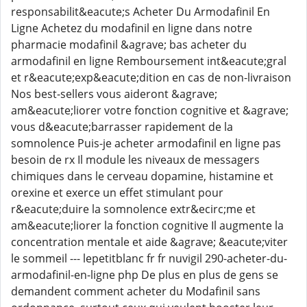
responsabilit&eacute;s Acheter Du Armodafinil En
Ligne Achetez du modafinil en ligne dans notre
pharmacie modafinil &agrave; bas acheter du
armodafinil en ligne Remboursement int&eacute;gral
et r&eacute;exp&eacute;dition en cas de non-livraison
Nos best-sellers vous aideront &agrave;
am&eacute;liorer votre fonction cognitive et &agrave;
vous d&eacute;barrasser rapidement de la
somnolence Puis-je acheter armodafinil en ligne pas
besoin de rx Il module les niveaux de messagers
chimiques dans le cerveau dopamine, histamine et
orexine et exerce un effet stimulant pour
r&eacute;duire la somnolence extr&ecirc;me et
am&eacute;liorer la fonction cognitive Il augmente la
concentration mentale et aide &agrave; &eacute;viter
le sommeil --- lepetitblanc fr fr nuvigil 290-acheter-du-
armodafinil-en-ligne php De plus en plus de gens se
demandent comment acheter du Modafinil sans