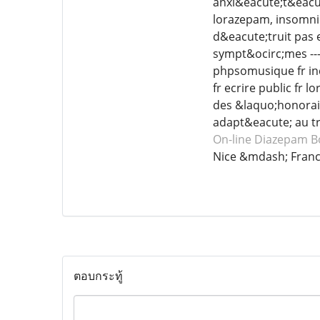
anxi&eacute;t&eacut
lorazepam, insomni
d&eacute;truit pas 
sympt&ocirc;mes ---
phpsomusique fr in
fr ecrire public fr
des &laquo;honorai
adapt&eacute; au tr
On-line Diazepam
B
Nice &mdash; Fran
ตอบกระทู้