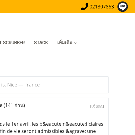
021307863
T SCRUBBER
STACK
เพิ่มเติม
ris. Nice — France
ce
(141 อ่าน)
แจ้งลบ
 le 1er avril, les b&eacute;n&eacute;ficiaires
fin de vie seront admissibles &agrave; une