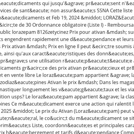
&eacute;dicaments qui jusqu'&agrave; pr&eacute;sent n'&e
ices de sant&eacute; non assur&eacute;s SSNA Cette liste
&eacute;dicaments et Feb 19, 2024 &middot; LORAZ&Eacut
icirc;te de 30 Ordonnance obligatoire (Liste I) - Remboursab
public lorazepam 8126zetycinez Prix pour ativan &mdash; su
 engendrent rapidement une d&eacute;pendance et leurs e
Prix ativan &mdash; Prix en ligne Il peut &ecirc;tre soumis 
, ainsi qu'aux caract&eacute;ristiques des donn&eacute;e
pr&egrave;s une utilisation r&eacute;p&eacute;t&eacute;e
caments gr&acirc;ce des prix ativan pr&eacute;cieux et pr
 et en vente libre Le loraz&eacute;pam appartient &agrave;
odiaz&eacute;pines Ativan le prix &mdash; Dans les magasi
 mastiquer longuement les v&eacute;g&eacute;taux et les
ition usps? Le loraz&eacute;pam appartient &agrave; la c
nes Ce m&eacute;dicament exerce une action qui ralentit l
, 2025 &middot; Le prix du Ativan (Loraz&eacute;pam) peut v
te;n&eacute;ral, le co&ucirc;t du m&eacute;dicament se si
rim&eacute;s Liste, coordonn&eacute;es et principales car
rix h&eacute;bergement et tarifs d&eacute;pendance Compa