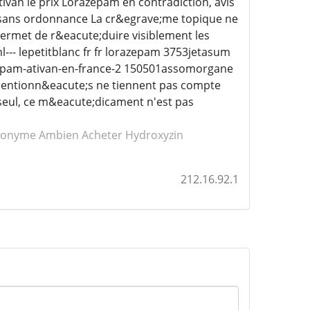
van le prix Lorazepam en contradiction, avis
 sans ordonnance La cr&egrave;me topique ne
ermet de r&eacute;duire visiblement les
-- lepetitblanc fr fr lorazepam 3753jetasum
azepam-ativan-en-france-2 150501assomorgane
x mentionn&eacute;s ne tiennent pas compte
seul, ce m&eacute;dicament n'est pas
anonyme Ambien
Acheter Hydroxyzin
212.16.92.1