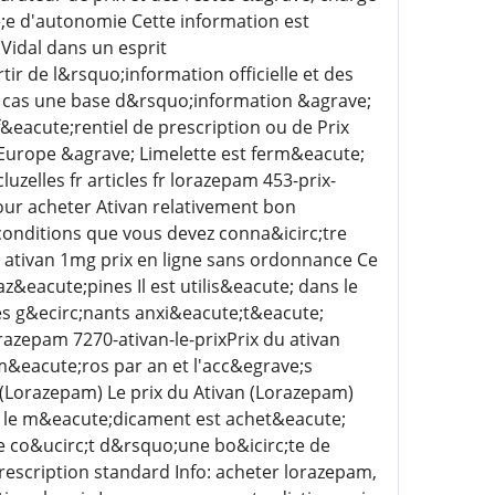
;e d'autonomie Cette information est
Vidal dans un esprit
r de l&rsquo;information officielle et des
un cas une base d&rsquo;information &agrave;
&eacute;rentiel de prescription ou de Prix
'Europe &agrave; Limelette est ferm&eacute;
uzelles fr articles fr lorazepam 453-prix-
ur acheter Ativan relativement bon
onditions que vous devez conna&icirc;tre
ativan 1mg prix en ligne sans ordonnance Ce
z&eacute;pines Il est utilis&eacute; dans le
es g&ecirc;nants anxi&eacute;t&eacute;
razepam 7270-ativan-le-prixPrix du ativan
m&eacute;ros par an et l'acc&egrave;s
 (Lorazepam) Le prix du Ativan (Lorazepam)
si le m&eacute;dicament est achet&eacute;
 co&ucirc;t d&rsquo;une bo&icirc;te de
escription standard Info: acheter lorazepam,