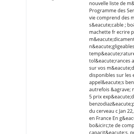
nouvelle liste de m
Programme des Serv
vie comprend des m
s&eacute;cable ; bo&
machette fr ecrire 
m&eacute;dicaments
n&eacute;gligeables 
temp&eacute;rature
tol&eacute;rances a
sur vos m&eacute;di
disponibles sur les
appel&eacute;s benz
autrefois &agrave;
5 prix exp&eacute;d
benzodiaz&eacute;pi
du cerveau c Jan 22
en France En g&eacu
bo&icirc;te de comp
capacit&eacute;s, p