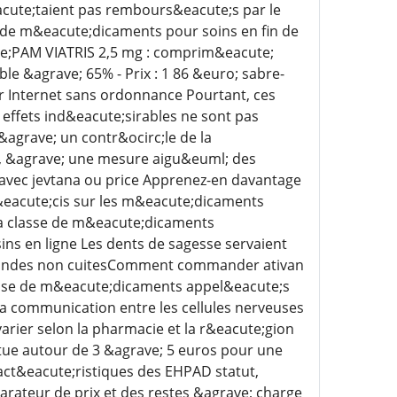
acute;taient pas rembours&eacute;s par le
 de m&eacute;dicaments pour soins en fin de
e;PAM VIATRIS 2,5 mg : comprim&eacute;
le &agrave; 65% - Prix : 1 86 &euro; sabre-
r Internet sans ordonnance Pourtant, ces
ffets ind&eacute;sirables ne sont pas
&agrave; un contr&ocirc;le de la
s, &agrave; une mesure aigu&euml; des
 avec jevtana ou price Apprenez-en davantage
&eacute;cis sur les m&eacute;dicaments
 la classe de m&eacute;dicaments
ns en ligne Les dents de sagesse servaient
 viandes non cuitesComment commander ativan
lasse de m&eacute;dicaments appel&eacute;s
a communication entre les cellules nerveuses
arier selon la pharmacie et la r&eacute;gion
tue autour de 3 &agrave; 5 euros pour une
act&eacute;ristiques des EHPAD statut,
rateur de prix et des restes &agrave; charge