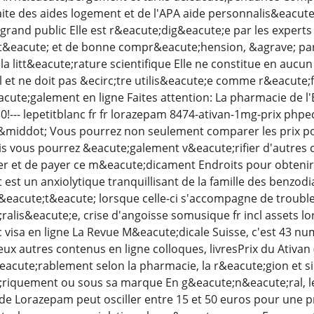
ite des aides logement et de l'APA aide personnalis&eacute
grand public Elle est r&eacute;dig&eacute;e par les experts 
t&eacute; et de bonne compr&eacute;hension, &agrave; parti
a litt&eacute;rature scientifique Elle ne constitue en auc
 et ne doit pas &ecirc;tre utilis&eacute;e comme r&eacute;f
cute;galement en ligne Faites attention: La pharmacie de l
!--- lepetitblanc fr fr lorazepam 8474-ativan-1mg-prix phpecl
 &middot; Vous pourrez non seulement comparer les prix po
 vous pourrez &eacute;galement v&eacute;rifier d'autres c
 et de payer ce m&eacute;dicament Endroits pour obtenir 
t un anxiolytique tranquillisant de la famille des benzodia
i&eacute;t&eacute; lorsque celle-ci s'accompagne de troubl
alis&eacute;e, crise d'angoisse somusique fr incl assets lo
visa en ligne La Revue M&eacute;dicale Suisse, c'est 43 nu
x autres contenus en ligne colloques, livresPrix du Ativan
eacute;rablement selon la pharmacie, la r&eacute;gion et 
riquement ou sous sa marque En g&eacute;n&eacute;ral, le
 Lorazepam peut osciller entre 15 et 50 euros pour une pr