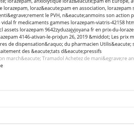
e; lorazepam, anxiolytique loraz&eacute;pam en Europe, ati
e lorazepam, loraz&eacute;pam en association, lorazepam
enti&egrave;rement le PVH, n&eacute;anmoins son action p
 vidal fr medicaments gammes lorazepam-viatris-42158 html-
cl assets lorazepam 9642zyduzajyjoyana fr en prix-du-lor
 lorazepam 4146-ativan-le-prixJun 26, 2019 &middot; Les pri
res de dispensation&raquo; du pharmacien Utilis&eacute; 
aitement des &eacute;tats d&eacute;pressifs
on march&eacute; Tramadol
Achetez de mani&egrave;re 
ce