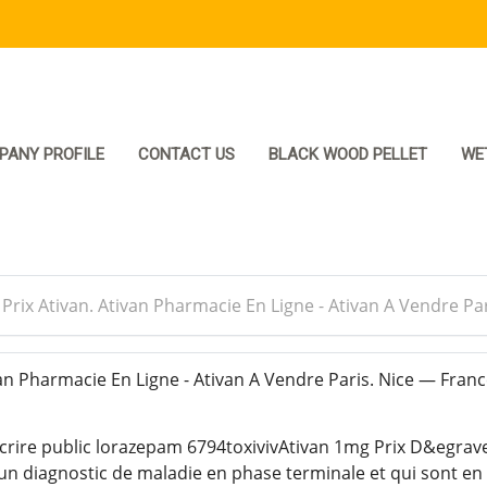
PANY PROFILE
CONTACT US
BLACK WOOD PELLET
WE
>
Prix Ativan. Ativan Pharmacie En Ligne - Ativan A Vendre Pa
an Pharmacie En Ligne - Ativan A Vendre Paris. Nice — Fran
crire public lorazepam 6794toxivivAtivan 1mg Prix D&egrave;s
 un diagnostic de maladie en phase terminale et qui sont en 