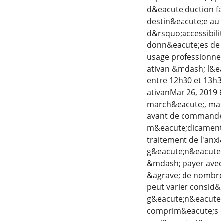
d&eacute;duction fa
destin&eacute;e au 
d&rsquo;accessibili
donn&eacute;es de l
usage professionnel
ativan &mdash; l&ea
entre 12h30 et 13h30
ativanMar 26, 2019
march&eacute;, mais
avant de commander
m&eacute;dicament es
traitement de l'anx
g&eacute;n&eacute;r
&mdash; payer avec 
&agrave; de nombreu
peut varier consid&
g&eacute;n&eacute;
comprim&eacute;s de