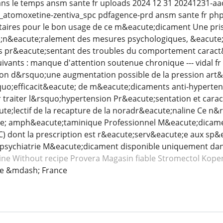
s le temps ansm sante fr uploads 2024 12 31 20241231-aac-str
_atomoxetine-zentiva_spc pdfagence-prd ansm sante fr ph
ires pour le bon usage de ce m&eacute;dicament Une pris
n&eacute;ralement des mesures psychologiques, &eacute;duc
nts pr&eacute;sentant des troubles du comportement caract
ivants : manque d'attention soutenue chronique --- vidal
on d&rsquo;une augmentation possible de la pression art&
quo;efficacit&eacute; de m&eacute;dicaments anti-hypert
r traiter l&rsquo;hypertension Pr&eacute;sentation et cara
ute;lectif de la recapture de la noradr&eacute;naline Ce n&
e; amph&eacute;taminique Professionnel M&eacute;dicame
 dont la prescription est r&eacute;serv&eacute;e aux sp&eac
t psychiatrie M&eacute;dicament disponible uniquement dan
ine
Without recipe Provera
Magasin fiable Stromectol
Kope
ne &mdash; France