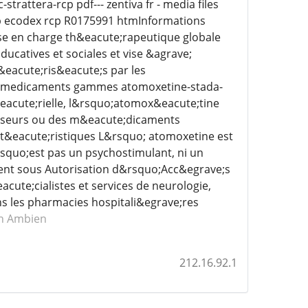
attera-rcp pdf--- zentiva fr - media files
p ecodex rcp R0175991 htmInformations
e en charge th&eacute;rapeutique globale
atives et sociales et vise &agrave;
&eacute;ris&eacute;s par les
 fr medicaments gammes atomoxetine-stada-
eacute;rielle, l&rsquo;atomox&eacute;tine
enseurs ou des m&eacute;dicaments
ct&eacute;ristiques L&rsquo; atomoxetine est
rsquo;est pas un psychostimulant, ni un
nt sous Autorisation d&rsquo;Acc&egrave;s
ute;cialistes et services de neurologie,
s les pharmacies hospitali&egrave;res
n Ambien
212.16.92.1