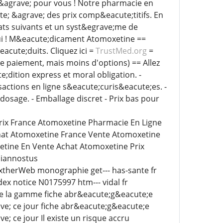
&agrave; pour vous ! Notre pharmacie en
e; &agrave; des prix comp&eacute;titifs. En
ats suivants et un syst&egrave;me de
ui ! M&eacute;dicament Atomoxetine ==
cute;duits. Cliquez ici =
TrustMed.org
=
de paiement, mais moins d'options) == Allez
eacute;dition express et moral obligation. -
sactions en ligne s&eacute;curis&eacute;es. -
dosage. - Emballage discret - Prix bas pour
rix France Atomoxetine Pharmacie En Ligne
at Atomoxetine France Vente Atomoxetine
tine En Vente Achat Atomoxetine Prix
iannostus
extherWeb monographie get--- has-sante fr
x notice N0175997 htm--- vidal fr
e la gamme fiche abr&eacute;g&eacute;e
; ce jour fiche abr&eacute;g&eacute;e
ce jour Il existe un risque accru