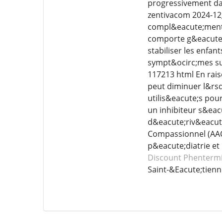
progressivement dan
zentivacom 2024-12
compl&eacute;menta
comporte g&eacute;
stabiliser les enfa
sympt&ocirc;mes su
117213 html En rais
peut diminuer l&rs
utilis&eacute;s pou
un inhibiteur s&eac
d&eacute;riv&eacut
Compassionnel (AAC)
p&eacute;diatrie e
Discount Phenterm
Saint-&Eacute;tien