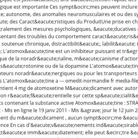
ique est importante Ces sympt&ocirc;mes peuvent inclure d
ute; autonome, des anomalies neuromusculaires et ou des 
e; des Caract&eacute;ristiques du ProduitUne prise en c
alement des mesures psychologiques, &eacute;ducatives et s
sentant des troubles du comportement caract&eacute;ris&e
soutenue chronique, distractibilit&eacute;, labilit&eacute;
; L'atomox&eacute;tine est un inhibiteur puissant et tr&egr
ue de la noradr&eacute;naline, m&eacute;canisme d'action 
 s&eacute;rotonine ou de la dopamine L'atomox&eacute;tine
pteurs noradr&eacute;nergiques ou pour les transporteurs
L'atomox&eacute;tine a --- omedit-normandie fr media-files
ntient 4 mg de atomoxetine M&eacute;dicament avec autoris
on r&eacute;f&eacute;rentielle sur cette sp&eacute;cialit&ea
 contenant la substance active Atomox&eacute;tine : ST
 Mis en ligne le 19 janv 2011 - Mis &agrave; jour le 12 juin
nt du m&eacute;dicament , aucun sympt&ocirc;me &eacute
nce En cas d'&eacute;v&eacute;nements ind&eacute;sirables 
c;t&eacute;e imm&eacute;diatement; elle peut &ecirc;tre 