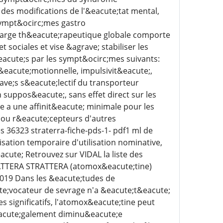
es modifications de l'&eacute;tat mental,
sympt&ocirc;mes gastro
harge th&eacute;rapeutique globale comporte
ociales et vise &agrave; stabiliser les
acute;s par les sympt&ocirc;mes suivants:
 &eacute;motionnelle, impulsivit&eacute;,
ave;s s&eacute;lectif du transporteur
suppos&eacute;, sans effet direct sur les
 a une affinit&eacute; minimale pour les
 ou r&eacute;cepteurs d'autres
 36323 straterra-fiche-pds-1- pdf1 ml de
ation temporaire d'utilisation nominative,
cute; Retrouvez sur VIDAL la liste des
RATTERA STRATTERA (atomox&eacute;tine)
 2019 Dans les &eacute;tudes de
;vocateur de sevrage n'a &eacute;t&eacute;
significatifs, l'atomox&eacute;tine peut
&eacute;galement diminu&eacute;e