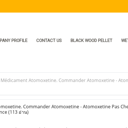
PANY PROFILE
CONTACT US
BLACK WOOD PELLET
WE
>
Médicament Atomoxetine. Commander Atomoxetine - Atomo
oxetine. Commander Atomoxetine - Atomoxetine Pas Cher
ance
(113 อ่าน)