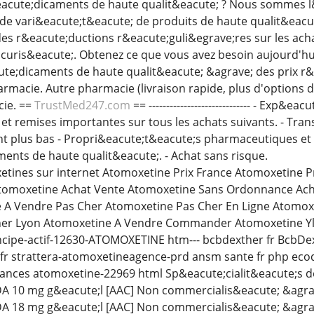
acute;dicaments de haute qualit&eacute; ? Nous sommes l
nde vari&eacute;t&eacute; de produits de haute qualit&eacut
des r&eacute;ductions r&eacute;guli&egrave;res sur les ach
curis&eacute;. Obtenez ce que vous avez besoin aujourd'h
e;dicaments de haute qualit&eacute; &agrave; des prix r&ea
harmacie. Autre pharmacie (livraison rapide, plus d'options 
cie. ==
TrustMed247.com
== ----------------------------- - Exp&
et remises importantes sur tous les achats suivants. - Tran
ent plus bas - Propri&eacute;t&eacute;s pharmaceutiques et 
nts de haute qualit&eacute;. - Achat sans risque.
etines sur internet Atomoxetine Prix France Atomoxetine P
omoxetine Achat Vente Atomoxetine Sans Ordonnance Ach
 A Vendre Pas Cher Atomoxetine Pas Cher En Ligne Atomoxe
her Lyon Atomoxetine A Vendre Commander Atomoxetine Yl
rincipe-actif-12630-ATOMOXETINE htm--- bcbdexther fr BcbD
r strattera-atomoxetineagence-prd ansm sante fr php ecode
nces atomoxetine-22969 html Sp&eacute;cialit&eacute;s d
10 mg g&eacute;l [AAC] Non commercialis&eacute; &agrave
18 mg g&eacute;l [AAC] Non commercialis&eacute; &agrave; 