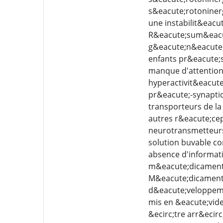
s&eacute;rotoninerg
une instabilit&eac
R&eacute;sum&eacut
g&eacute;n&eacute;r
enfants pr&eacute;
manque d'attention 
hyperactivit&eacute
pr&eacute;-synaptiq
transporteurs de la
autres r&eacute;ce
neurotransmetteurs 
solution buvable co
absence d'informati
m&eacute;dicaments
M&eacute;dicament -
d&eacute;veloppeme
mis en &eacute;vide
&ecirc;tre arr&ecir