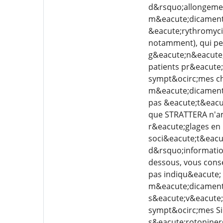
d&rsquo;allongemen
m&eacute;dicaments q
&eacute;rythromycin
notamment), qui pe
g&eacute;n&eacute;r
patients pr&eacute
sympt&ocirc;mes chr
m&eacute;dicament a
pas &eacute;t&eacu
que STRATTERA n'am
r&eacute;glages en 
soci&eacute;t&eacut
d&rsquo;information
dessous, vous conse
pas indiqu&eacute; 
m&eacute;dicament 
s&eacute;v&eacute;r
sympt&ocirc;mes Si
s&eacute;rotoniner