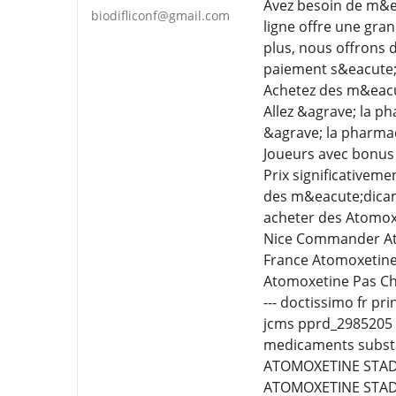
Avez besoin de m&e
biodifliconf@gmail.com
ligne offre une gra
plus, nous offrons 
paiement s&eacute;
Achetez des m&eacut
Allez &agrave; la p
&agrave; la pharma
Joueurs avec bonus 
Prix significativem
des m&eacute;dicame
acheter des Atomox
Nice Commander At
France Atomoxetine
Atomoxetine Pas C
--- doctissimo fr p
jcms pprd_2985205 f
medicaments substa
ATOMOXETINE STADA 
ATOMOXETINE STADA 