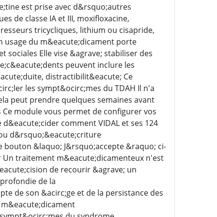
tine est prise avec d&rsquo;autres
 de classe IA et III, moxifloxacine,
seurs tricycliques, lithium ou cisapride,
on usage du m&eacute;dicament porte
ociales Elle vise &agrave; stabiliser des
;c&eacute;dents peuvent inclure les
ute;duite, distractibilit&eacute; Ce
rc;ler les sympt&ocirc;mes du TDAH Il n'a
la peut prendre quelques semaines avant
Ce module vous permet de configurer vos
de d&eacute;cider comment VIDAL et ses 124
 ou d&rsquo;&eacute;criture
le bouton &laquo; J&rsquo;accepte &raquo; ci-
ur Un traitement m&eacute;dicamenteux n'est
eacute;cision de recourir &agrave; un
profondie de la
te de son &acirc;ge et de la persistance des
un m&eacute;dicament
es sympt&ocirc;mes du syndrome