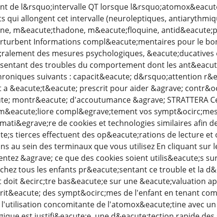
t de l&rsquo;intervalle QT lorsque l&rsquo;atomox&eacute;
ui allongent cet intervalle (neuroleptiques, antiarythmiques
e, m&eacute;thadone, m&eacute;floquine, antid&eacute;pres
rturbent Informations compl&eacute;mentaires pour le b
alement des mesures psychologiques, &eacute;ducatives et s
;sentant des troubles du comportement dont les ant&eacute
oniques suivants : capacit&eacute; d&rsquo;attention r&eac
 &eacute;t&eacute; prescrit pour aider &agrave; contr&oci
te; montr&eacute; d'accoutumance &agrave; STRATTERA Ce
&eacute;liore compl&egrave;tement vos sympt&ocirc;mes 
mati&egrave;re de cookies et technologies similaires afin 
e;s tierces effectuent des op&eacute;rations de lecture et
s au sein des terminaux que vous utilisez En cliquant sur 
ntez &agrave; ce que des cookies soient utilis&eacute;s s
chez tous les enfants pr&eacute;sentant ce trouble et la d&
doit &ecirc;tre bas&eacute;e sur une &eacute;valuation ap
it&eacute; des sympt&ocirc;mes de l'enfant en tenant comp
 l'utilisation concomitante de l'atomox&eacute;tine avec 
gique est justifi&eacute;e, une d&eacute;tection rapide d