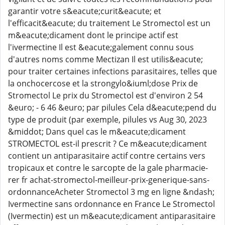
garantir votre s&eacute;curit&eacute; et
l'efficacit&eacute; du traitement Le Stromectol est un
m&eacute;dicament dont le principe actif est
l'ivermectine Il est &eacute;galement connu sous
d'autres noms comme Mectizan Il est utilis&eacute;
pour traiter certaines infections parasitaires, telles que
la onchocercose et la strongylo&iuml;dose Prix de
Stromectol Le prix du Stromectol est d'environ 2 54
&euro; - 6 46 &euro; par pilules Cela d&eacute;pend du
type de produit (par exemple, pilules vs Aug 30, 2023
&middot; Dans quel cas le m&eacute;dicament
STROMECTOL est-il prescrit ? Ce m&eacute;dicament
contient un antiparasitaire actif contre certains vers
tropicaux et contre le sarcopte de la gale pharmacie-
rer fr achat-stromectol-meilleur-prix-generique-sans-
ordonnanceAcheter Stromectol 3 mg en ligne &ndash;
Ivermectine sans ordonnance en France Le Stromectol
(Ivermectin) est un m&eacute;dicament antiparasitaire