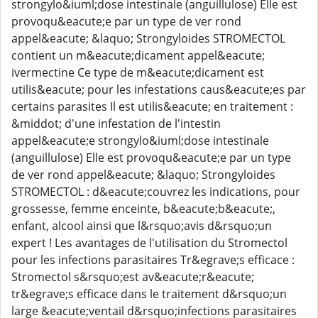
strongylo&iuml;dose intestinale (anguillulose) Elle est
provoqu&eacute;e par un type de ver rond
appel&eacute; &laquo; Strongyloides STROMECTOL
contient un m&eacute;dicament appel&eacute;
ivermectine Ce type de m&eacute;dicament est
utilis&eacute; pour les infestations caus&eacute;es par
certains parasites Il est utilis&eacute; en traitement :
&middot; d'une infestation de l'intestin
appel&eacute;e strongylo&iuml;dose intestinale
(anguillulose) Elle est provoqu&eacute;e par un type
de ver rond appel&eacute; &laquo; Strongyloides
STROMECTOL : d&eacute;couvrez les indications, pour
grossesse, femme enceinte, b&eacute;b&eacute;,
enfant, alcool ainsi que l&rsquo;avis d&rsquo;un
expert ! Les avantages de l'utilisation du Stromectol
pour les infections parasitaires Tr&egrave;s efficace :
Stromectol s&rsquo;est av&eacute;r&eacute;
tr&egrave;s efficace dans le traitement d&rsquo;un
large &eacute;ventail d&rsquo;infections parasitaires