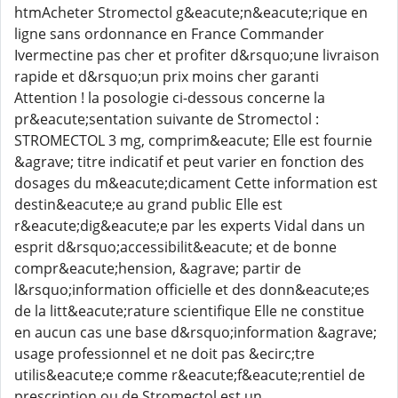
htmAcheter Stromectol g&eacute;n&eacute;rique en
ligne sans ordonnance en France Commander
Ivermectine pas cher et profiter d&rsquo;une livraison
rapide et d&rsquo;un prix moins cher garanti
Attention ! la posologie ci-dessous concerne la
pr&eacute;sentation suivante de Stromectol :
STROMECTOL 3 mg, comprim&eacute; Elle est fournie
&agrave; titre indicatif et peut varier en fonction des
dosages du m&eacute;dicament Cette information est
destin&eacute;e au grand public Elle est
r&eacute;dig&eacute;e par les experts Vidal dans un
esprit d&rsquo;accessibilit&eacute; et de bonne
compr&eacute;hension, &agrave; partir de
l&rsquo;information officielle et des donn&eacute;es
de la litt&eacute;rature scientifique Elle ne constitue
en aucun cas une base d&rsquo;information &agrave;
usage professionnel et ne doit pas &ecirc;tre
utilis&eacute;e comme r&eacute;f&eacute;rentiel de
prescription ou de Stromectol est un