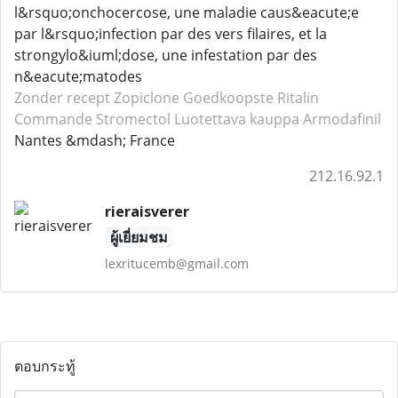
l&rsquo;onchocercose, une maladie caus&eacute;e
par l&rsquo;infection par des vers filaires, et la
strongylo&iuml;dose, une infestation par des
n&eacute;matodes
Zonder recept Zopiclone
Goedkoopste Ritalin
Commande Stromectol
Luotettava kauppa Armodafinil
Nantes &mdash; France
212.16.92.1
rieraisverer
ผู้เยี่ยมชม
lexritucemb@gmail.com
ตอบกระทู้