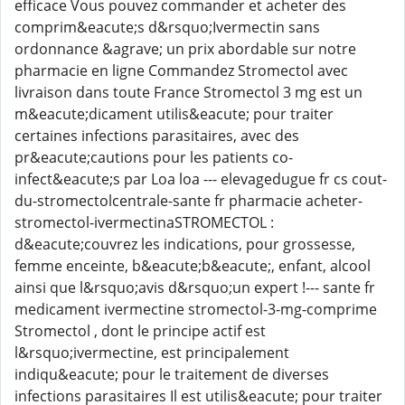
efficace Vous pouvez commander et acheter des
comprim&eacute;s d&rsquo;Ivermectin sans
ordonnance &agrave; un prix abordable sur notre
pharmacie en ligne Commandez Stromectol avec
livraison dans toute France Stromectol 3 mg est un
m&eacute;dicament utilis&eacute; pour traiter
certaines infections parasitaires, avec des
pr&eacute;cautions pour les patients co-
infect&eacute;s par Loa loa --- elevagedugue fr cs cout-
du-stromectolcentrale-sante fr pharmacie acheter-
stromectol-ivermectinaSTROMECTOL :
d&eacute;couvrez les indications, pour grossesse,
femme enceinte, b&eacute;b&eacute;, enfant, alcool
ainsi que l&rsquo;avis d&rsquo;un expert !--- sante fr
medicament ivermectine stromectol-3-mg-comprime
Stromectol , dont le principe actif est
l&rsquo;ivermectine, est principalement
indiqu&eacute; pour le traitement de diverses
infections parasitaires Il est utilis&eacute; pour traiter