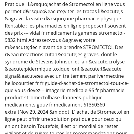
Pratique : L&rsquo;achat de Stromectol en ligne vous
permet d&rsquo;&eacute;viter les tracas li&eacute;s
&agrave; la visite d&rsquo;une pharmacie physique
Rentable : les pharmacies en ligne proposent souvent
des prix --- vidal fr medicaments gammes stromectol-
9832 html Adressez-vous &agrave; votre
m&eacute;decin avant de prendre STROMECTOL Des
r&eacute;actions cutan&eacute;es graves, dont le
syndrome de Stevens-Johnson et la n&eacute;crolyse
&eacute;pidermique toxique, ont &eacute;t&eacute;
signal&eacute;es avec un traitement par ivermectine
hellocourtier fr fr guide-d-achat-de-stromectol-tout-ce-
que-vous-devez--- imagerie-medicale-95 fr pharmacie
product stromectolbase-donnees-publique
medicaments gouv fr medicament 61350360
extraitNov 29, 2024 &middot; L' achat de Stromectol en
ligne peut offrir une solution pratique pour ceux qui
en ont besoin Toutefois, il est primordial de rester
vigilant et de suivre toutes les recommandations pour