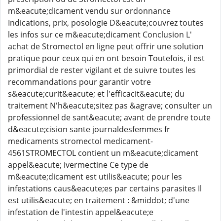
m&eacute;dicament vendu sur ordonnance
Indications, prix, posologie D&eacute;couvrez toutes
les infos sur ce m&eacute;dicament Conclusion L'
achat de Stromectol en ligne peut offrir une solution
pratique pour ceux qui en ont besoin Toutefois, il est
primordial de rester vigilant et de suivre toutes les
recommandations pour garantir votre
s&eacute;curit&eacute; et l'efficacit&eacute; du
traitement N'h&eacute;sitez pas &agrave; consulter un
professionnel de sant&eacute; avant de prendre toute
d&eacute;cision sante journaldesfemmes fr
medicaments stromectol medicament-
4561STROMECTOL contient un m&eacute;dicament
appel&eacute; ivermectine Ce type de
m&eacute;dicament est utilis&eacute; pour les
infestations caus&eacute;es par certains parasites Il
est utilis&eacute; en traitement : &middot; d'une
infestation de l'intestin appel&eacute;e