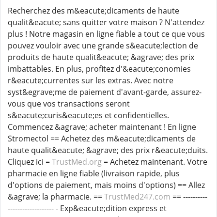
Recherchez des m&eacute;dicaments de haute
qualit&eacute; sans quitter votre maison ? N'attendez
plus ! Notre magasin en ligne fiable a tout ce que vous
pouvez vouloir avec une grande s&eacute;lection de
produits de haute qualit&eacute; &agrave; des prix
imbattables. En plus, profitez d'&eacute;conomies
r&eacute;currentes sur les extras. Avec notre
syst&egrave;me de paiement d'avant-garde, assurez-
vous que vos transactions seront
s&eacute;curis&eacute;es et confidentielles.
Commencez &agrave; acheter maintenant ! En ligne
Stromectol == Achetez des m&eacute;dicaments de
haute qualit&eacute; &agrave; des prix r&eacute;duits.
Cliquez ici =
TrustMed.org
= Achetez maintenant. Votre
pharmacie en ligne fiable (livraison rapide, plus
d'options de paiement, mais moins d'options) == Allez
&agrave; la pharmacie. ==
TrustMed247.com
== ----------
------------------- - Exp&eacute;dition express et