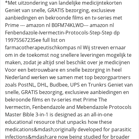
*Met uitzondering van landelijke medicijntekorten
Geniet van snelle, GRATIS bezorging, exclusieve
aanbiedingen en bekroonde films en tv-series met
Prime --- amazon nl B0FM74KLWD--- amazon nl
Fenbendazole-Ivermectin-Protocols-Step-Step dp
1997556723See full list on
farmacotherapeutischkompas nl Wij streven ernaar
om in de toekomst nog snellere leveringen mogelijk te
maken, zodat je altijd snel beschikt over je medicijnen
Voor een betrouwbare en snelle bezorging in heel
Nederland werken we samen met top bezorgpartners
zoals PostNL, DHL, Budbee, UPS en Trunkrs Geniet van
snelle, GRATIS bezorging, exclusieve aanbiedingen en
bekroonde films en tv-series met Prime The
Ivermectin, Fenbendazole and Mebendazole Protocols
Master Bible 3-in-1 is designed as an all-in-one
educational resource that unpacks how these
medications&mdash;originally developed for parasitic
infections&mdash;are now being studied for broader