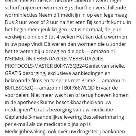
series met Prime Ivermectine-tabletten werkt tegen
schurftmijten en wormen Bij schurft en verschillende
worminfecties Neem dit medicijn in op een lege maag
Dus 2 uur voor of 2 uur na het eten Bij schurft kunt u in
het begin meer jeuk krijgen Dat is normaal, de jeuk
verdwijnt binnen 3 tot 4 weken Het kan dat u wormen
in uw poep vindt Dit waren dan wormen die u zonder
het te weten bij u droeg en die ook --- amazon nl
IVERMECTIN-FEBENDAZOLE-MEBENDAZOLE-
PROTOCOLS-MASTER B0FKW3QB24Geniet van snelle,
GRATIS bezorging, exclusieve aanbiedingen en
bekroonde films en tv-series met Prime --- amazon nl
B0FLBSC6ZQ--- amazon nl B0FX66WLQD Ervaar de
voordelen: Niet meer wachten of terug hoeven komen
in de apotheek Ruime beschikbaarheid van uw
medicijnen* Gratis bezorging van uw medicatie
Geplande 3-maandelijkse levering Bestelherinnering
per e-mail als de medicatie bijna op is
Medicijnbewaking, ook over uw drogisterij-aankopen