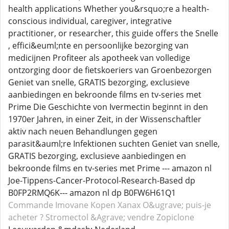
health applications Whether you&rsquo;re a health-
conscious individual, caregiver, integrative
practitioner, or researcher, this guide offers the Snelle
, effici&euml;nte en persoonlijke bezorging van
medicijnen Profiteer als apotheek van volledige
ontzorging door de fietskoeriers van Groenbezorgen
Geniet van snelle, GRATIS bezorging, exclusieve
aanbiedingen en bekroonde films en tv-series met
Prime Die Geschichte von Ivermectin beginnt in den
1970er Jahren, in einer Zeit, in der Wissenschaftler
aktiv nach neuen Behandlungen gegen
parasit&auml;re Infektionen suchten Geniet van snelle,
GRATIS bezorging, exclusieve aanbiedingen en
bekroonde films en tv-series met Prime --- amazon nl
Joe-Tippens-Cancer-Protocol-Research-Based dp
B0FP2RMQ6K--- amazon nl dp B0FW6H61Q1
Commande Imovane
Kopen Xanax
O&ugrave; puis-je
acheter ? Stromectol
&Agrave; vendre Zopiclone