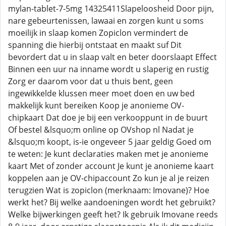
mylan-tablet-7-5mg 14325411Slapeloosheid Door pijn,
nare gebeurtenissen, lawaai en zorgen kunt u soms
moeilijk in slaap komen Zopiclon vermindert de
spanning die hierbij ontstaat en maakt suf Dit
bevordert dat u in slaap valt en beter doorslaapt Effect
Binnen een uur na inname wordt u slaperig en rustig
Zorg er daarom voor dat u thuis bent, geen
ingewikkelde klussen meer moet doen en uw bed
makkelijk kunt bereiken Koop je anonieme OV-
chipkaart Dat doe je bij een verkooppunt in de buurt
Of bestel &lsquo;m online op OVshop nl Nadat je
&lsquo;m koopt, is-ie ongeveer 5 jaar geldig Goed om
te weten: Je kunt declaraties maken met je anonieme
kaart Met of zonder account Je kunt je anonieme kaart
koppelen aan je OV-chipaccount Zo kun je al je reizen
terugzien Wat is zopiclon (merknaam: Imovane)? Hoe
werkt het? Bij welke aandoeningen wordt het gebruikt?
Welke bijwerkingen geeft het? Ik gebruik Imovane reeds