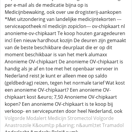
per e-mail als de medicatie bijna op is
Medicijnbewaking, ook over uw drogisterij-aankopen
*Met uitzondering van landelijke medicijntekorten ---
serviceapotheek nl medicijn zopiclon--- ov-chipkaart nl
anonieme-ov-chipkaart Te koop houten garagedeuren
incl Een nieuw hardhout kozijn De deuren zijn gemaakt
van de beste beschikbare deurplaat die er op dit
moment beschikbaar is van het merk alumaxx
Anonieme OV-chipkaart De anonieme OV-chipkaart is
handig als je af en toe met het openbaar vervoer in
Nederland reist Je kunt er alleen mee op saldo
(geldbedrag) reizen, tegen het normale tarief Wat kost
een anonieme OV-chipkaart? Een anonieme OV-
chipkaart kost &euro; 7,50 Anonieme OV-chipkaart
kopen? Een anonieme OV-chipkaart is te koop bij
verkoop- en servicepunten door heel Nederland, ook
Volgorde Modalert
Medicijn Stromectol
Volgorde
Anastrozole
K&ouml;p p&aring; n&auml;tet Tramadol