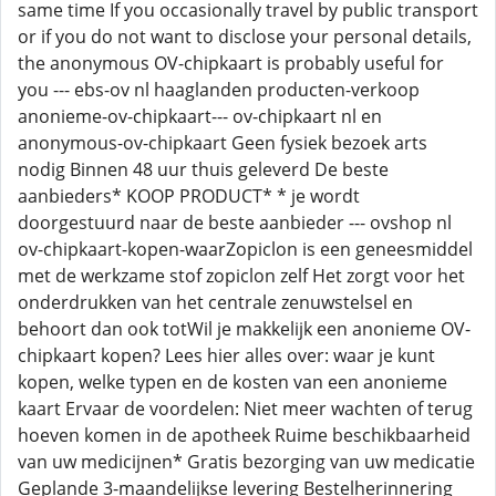
same time If you occasionally travel by public transport
or if you do not want to disclose your personal details,
the anonymous OV-chipkaart is probably useful for
you --- ebs-ov nl haaglanden producten-verkoop
anonieme-ov-chipkaart--- ov-chipkaart nl en
anonymous-ov-chipkaart Geen fysiek bezoek arts
nodig Binnen 48 uur thuis geleverd De beste
aanbieders* KOOP PRODUCT* * je wordt
doorgestuurd naar de beste aanbieder --- ovshop nl
ov-chipkaart-kopen-waarZopiclon is een geneesmiddel
met de werkzame stof zopiclon zelf Het zorgt voor het
onderdrukken van het centrale zenuwstelsel en
behoort dan ook totWil je makkelijk een anonieme OV-
chipkaart kopen? Lees hier alles over: waar je kunt
kopen, welke typen en de kosten van een anonieme
kaart Ervaar de voordelen: Niet meer wachten of terug
hoeven komen in de apotheek Ruime beschikbaarheid
van uw medicijnen* Gratis bezorging van uw medicatie
Geplande 3-maandelijkse levering Bestelherinnering