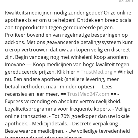
แจ้งลบ
Kwaliteitsmedicijnen nodig zonder gedoe? Onze online
apotheek is er om u te helpen! Ontdek een breed scala
aan topproducten tegen gereduceerde prijzen.
Profiteer bovendien van regelmatige besparingen op
add-ons. Met ons geavanceerde betalingssysteem kunt
u erop vertrouwen dat uw aankopen veilig en discreet
zijn. Begin vandaag nog met winkelen! Koop anoniem
Imovane == Koop medicijnen van hoge kwaliteit tegen
gereduceerde prijzen. Klik hier =
TrustMed.org
= Winkel
nu. Een andere apotheek (snellere levering, meer
betaalmethoden, maar minder opties) == Lees
recensies en leer meer. ==
TrustMed247.com
== -
Express verzending en absolute vertrouwelijkheid. -
Loyaliteitsprogramma voor frequente kopers. - Veilige
online transacties. - Tot 70% goedkoper dan uw lokale
apotheek. - Medicijndetails. - Discrete verpakking -
Beste waarde medicijnen. - Uw volledige tevredenheid