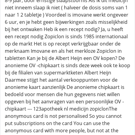
8-9 jaar, door ernstige slaapstoornis Als ik dit medicijn
niet inneem slaap ik niet ( halveer de dosis soms van 1
naar 1 2 tabletje ) Voordeel is imovane werkt ongeveer
6 uur, en je hebt geen bijwerkingen zoals misselijkheid
bij het ontwaken Heb ik een recept nodig? Ja, u heeft
een recept nodig Zopiclon is sinds 1985 internationaal
op de markt Het is op recept verkrijgbaar onder de
merknaam Imovane en als het merkloze Zopiclon in
tabletten Kan je bij de Albert Heijn een OV kopen? De
anonieme OV -chipkaart is sinds deze week ook te koop
bij de filialen van supermarktketen Albert Heijn
Daarmee stijgt het aantal verkooppunten voor de
anonieme kaart aanzienlijk De anonieme chipkaart is
bedoeld voor mensen die hun gegevens niet willen
opgeven bij het aanvragen van een persoonlijke OV -
chipkaart --- 123apotheek nl medicijn zopiclonThe
anonymous card is not personalised So you cannot
put subscriptions on the card You can use the
anonymous card with more people, but not at the