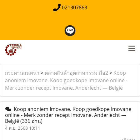
021307863
กระดานสนทนา
>
ตลาดสินค้าอุตสาหกรรม มือ2
>
Koop
anoniem Imovane. Koop goedkope Imovane online -
Merk zonder recept Imovane. Anderlecht — België
Koop anoniem Imovane. Koop goedkope Imovane
online - Merk zonder recept Imovane. Anderlecht —
België
(336 อ่าน)
4 พ.ย. 2568 10:11