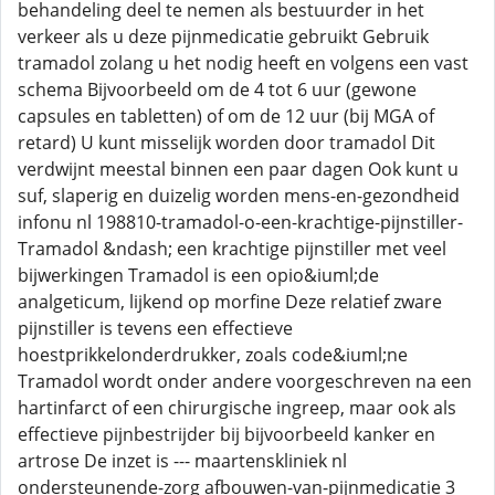
behandeling deel te nemen als bestuurder in het
verkeer als u deze pijnmedicatie gebruikt Gebruik
tramadol zolang u het nodig heeft en volgens een vast
schema Bijvoorbeeld om de 4 tot 6 uur (gewone
capsules en tabletten) of om de 12 uur (bij MGA of
retard) U kunt misselijk worden door tramadol Dit
verdwijnt meestal binnen een paar dagen Ook kunt u
suf, slaperig en duizelig worden mens-en-gezondheid
infonu nl 198810-tramadol-o-een-krachtige-pijnstiller-
Tramadol &ndash; een krachtige pijnstiller met veel
bijwerkingen Tramadol is een opio&iuml;de
analgeticum, lijkend op morfine Deze relatief zware
pijnstiller is tevens een effectieve
hoestprikkelonderdrukker, zoals code&iuml;ne
Tramadol wordt onder andere voorgeschreven na een
hartinfarct of een chirurgische ingreep, maar ook als
effectieve pijnbestrijder bij bijvoorbeeld kanker en
artrose De inzet is --- maartenskliniek nl
ondersteunende-zorg afbouwen-van-pijnmedicatie 3