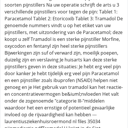
soorten pijnstillers Na uw operatie schrijft de arts u 3
verschillende pijnstillers voor tegen de pijn: Tablet 1:
Paracetamol Tablet 2: Etoricoxib Tablet 3: Tramadol De
genoemde nummers vindt u op het etiket van uw
pijnstillers, met uitzondering van de Paracetamol; deze
koopt u zelf Tramadol is een sterke pijnstiller Morfine,
oxycodon en fentanyl zijn heel sterke pijnstillers
Bijwerkingen zijn suf of verward zijn, moeilijk poepen,
duizelig zijn en verslaving Je huisarts kan deze sterke
pijnstillers geven in deze situaties: Je hebt erg veel pijn
door kanker Je hebt tijdelijk erg veel pijn Paracetamol
en een pijnstiller zoals ibuprofen (NSAID) helpen niet
genoeg en je Het gebruik van tramadol kan het reactie-
en concentratievermogen be&iuml;nvloeden Het valt
onder de zogenoemde "categorie III-"middelen
waardoor het een ernstige of potentieel gevaarlijke
invloed op de rijvaardigheid kan hebben ---
laurentiusziekenhuisroermond nl files 35034