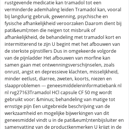
rustgevende medicatie kan tramadol tot een
verminderde ademhaling leiden Tramadol kan, vooral
bij langdurig gebruik, gewenning, psychische en
fysische afhankelijkheid veroorzaken Daarom dient bij
pati&euml;nten die neigen tot misbruik of
afhankelijkheid, de behandeling met tramadol kort en
intermitterend te zijn U begint met het afbouwen van
de sterkste pijnstillers Dus in omgekeerde volgorde
van de pijnladder Het afbouwen van morfine kan
samen gaan met ontwenningsverschijnselen, zoals
onrust, angst en depressieve klachten, misselijkheid,
minder eetlust, diarree, zweten, koorts, niezen en
slaapproblemen --- geneesmiddeleninformatiebank nl
nl rvg27163Tramadol HCl capsule CF 50 mg wordt
gebruikt voor: &minus; behandeling van matige tot
ernstige pijn Een uitgebreide beschrijving van de
werkzaamheid en mogelijke bijwerkingen van dit
geneesmiddel vindt u in de pati&euml;ntenbijsluiter en
samenvatting van de productkenmerken U krijgt in de