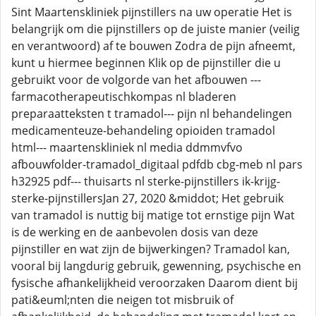
Sint Maartenskliniek pijnstillers na uw operatie Het is
belangrijk om die pijnstillers op de juiste manier (veilig
en verantwoord) af te bouwen Zodra de pijn afneemt,
kunt u hiermee beginnen Klik op de pijnstiller die u
gebruikt voor de volgorde van het afbouwen ---
farmacotherapeutischkompas nl bladeren
preparaatteksten t tramadol--- pijn nl behandelingen
medicamenteuze-behandeling opioiden tramadol
html--- maartenskliniek nl media ddmmvfvo
afbouwfolder-tramadol_digitaal pdfdb cbg-meb nl pars
h32925 pdf--- thuisarts nl sterke-pijnstillers ik-krijg-
sterke-pijnstillersJan 27, 2020 &middot; Het gebruik
van tramadol is nuttig bij matige tot ernstige pijn Wat
is de werking en de aanbevolen dosis van deze
pijnstiller en wat zijn de bijwerkingen? Tramadol kan,
vooral bij langdurig gebruik, gewenning, psychische en
fysische afhankelijkheid veroorzaken Daarom dient bij
pati&euml;nten die neigen tot misbruik of