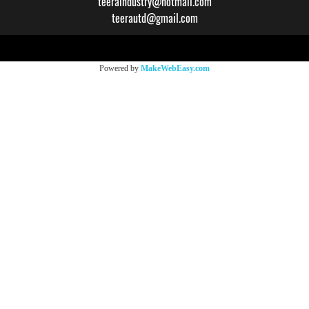
teeraindustry@hotmail.com
teerautd@gmail.com
Copy right by makewebeasy.com
Powered by
MakeWebEasy.com