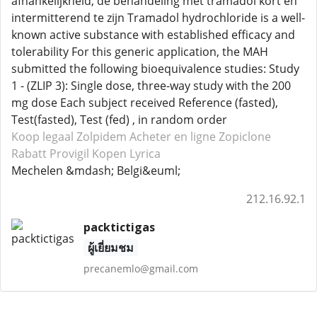
afhankelijkheid, de behandeling met tramadol kort en
intermitterend te zijn Tramadol hydrochloride is a well-
known active substance with established efficacy and
tolerability For this generic application, the MAH
submitted the following bioequivalence studies: Study
1 - (ZLIP 3): Single dose, three-way study with the 200
mg dose Each subject received Reference (fasted),
Test(fasted), Test (fed) , in random order
Koop legaal Zolpidem
Acheter en ligne Zopiclone
Rabatt Provigil
Kopen Lyrica
Mechelen &mdash; Belgi&euml;
212.16.92.1
packtictigas
ผู้เยี่ยมชม
precanemlo@gmail.com