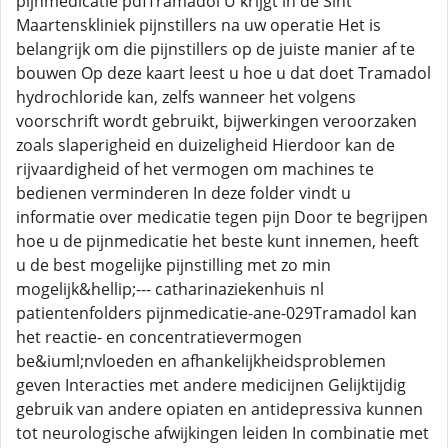
pijnmedicatie pdfTramadol U krijgt in de Sint
Maartenskliniek pijnstillers na uw operatie Het is
belangrijk om die pijnstillers op de juiste manier af te
bouwen Op deze kaart leest u hoe u dat doet Tramadol
hydrochloride kan, zelfs wanneer het volgens
voorschrift wordt gebruikt, bijwerkingen veroorzaken
zoals slaperigheid en duizeligheid Hierdoor kan de
rijvaardigheid of het vermogen om machines te
bedienen verminderen In deze folder vindt u
informatie over medicatie tegen pijn Door te begrijpen
hoe u de pijnmedicatie het beste kunt innemen, heeft
u de best mogelijke pijnstilling met zo min
mogelijk&hellip;--- catharinaziekenhuis nl
patientenfolders pijnmedicatie-ane-029Tramadol kan
het reactie- en concentratievermogen
be&iuml;nvloeden en afhankelijkheidsproblemen
geven Interacties met andere medicijnen Gelijktijdig
gebruik van andere opiaten en antidepressiva kunnen
tot neurologische afwijkingen leiden In combinatie met