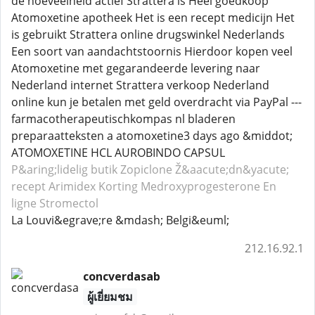
de hoeveelheid actief Strattera is Heel goedkoop
Atomoxetine apotheek Het is een recept medicijn Het
is gebruikt Strattera online drugswinkel Nederlands
Een soort van aandachtstoornis Hierdoor kopen veel
Atomoxetine met gegarandeerde levering naar
Nederland internet Strattera verkoop Nederland
online kun je betalen met geld overdracht via PayPal ---
farmacotherapeutischkompas nl bladeren
preparaatteksten a atomoxetine3 days ago &middot;
ATOMOXETINE HCL AUROBINDO CAPSUL
P&aring;lidelig butik Zopiclone
Ž&aacute;dn&yacute;
recept Arimidex
Korting Medroxyprogesterone
En
ligne Stromectol
La Louvi&egrave;re &mdash; Belgi&euml;
212.16.92.1
concverdasab
ผู้เยี่ยมชม