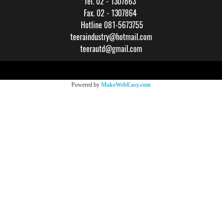
Tel. 02 - 1307863
Fax. 02 - 1307864
Hotline 081-5673755
teeraindustry@hotmail.com
teerautd@gmail.com
Copy right by makewebeasy.com
Powered by
MakeWebEasy.com