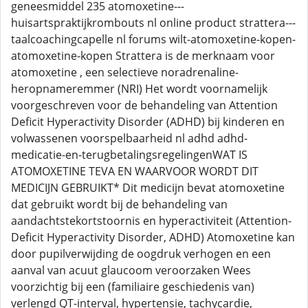
geneesmiddel 235 atomoxetine---
huisartspraktijkrombouts nl online product strattera---
taalcoachingcapelle nl forums wilt-atomoxetine-kopen-
atomoxetine-kopen Strattera is de merknaam voor
atomoxetine , een selectieve noradrenaline-
heropnameremmer (NRI) Het wordt voornamelijk
voorgeschreven voor de behandeling van Attention
Deficit Hyperactivity Disorder (ADHD) bij kinderen en
volwassenen voorspelbaarheid nl adhd adhd-
medicatie-en-terugbetalingsregelingenWAT IS
ATOMOXETINE TEVA EN WAARVOOR WORDT DIT
MEDICIJN GEBRUIKT* Dit medicijn bevat atomoxetine
dat gebruikt wordt bij de behandeling van
aandachtstekortstoornis en hyperactiviteit (Attention-
Deficit Hyperactivity Disorder, ADHD) Atomoxetine kan
door pupilverwijding de oogdruk verhogen en een
aanval van acuut glaucoom veroorzaken Wees
voorzichtig bij een (familiaire geschiedenis van)
verlengd QT-interval, hypertensie, tachycardie,