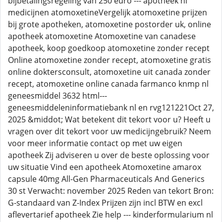
bijbetalingsregeling van 250 euro --- apotheek nl
medicijnen atomoxetineVergelijk atomoxetine prijzen
bij grote apotheken, atomoxetine postorder uk, online
apotheek atomoxetine Atomoxetine van canadese
apotheek, koop goedkoop atomoxetine zonder recept
Online atomoxetine zonder recept, atomoxetine gratis
online doktersconsult, atomoxetine uit canada zonder
recept, atomoxetine online canada farmanco knmp nl
geneesmiddel 3632 html---
geneesmiddeleninformatiebank nl en rvg121221Oct 27,
2025 &middot; Wat betekent dit tekort voor u? Heeft u
vragen over dit tekort voor uw medicijngebruik? Neem
voor meer informatie contact op met uw eigen
apotheek Zij adviseren u over de beste oplossing voor
uw situatie Vind een apotheek Atomoxetine amarox
capsule 40mg All-Gen Pharmaceuticals And Generics
30 st Verwacht: november 2025 Reden van tekort Bron:
G-standaard van Z-Index Prijzen zijn incl BTW en excl
aflevertarief apotheek Zie help --- kinderformularium nl