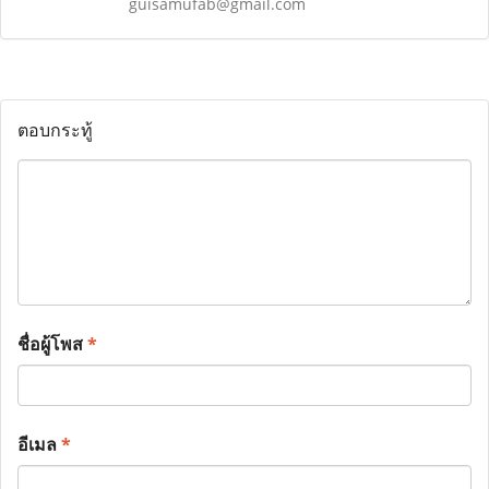
guisamufab@gmail.com
ตอบกระทู้
ชื่อผู้โพส
*
อีเมล
*