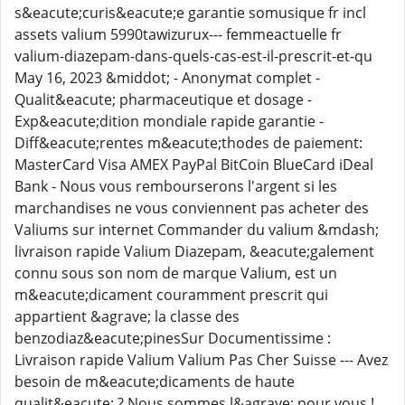
s&eacute;curis&eacute;e garantie somusique fr incl
assets valium 5990tawizurux--- femmeactuelle fr
valium-diazepam-dans-quels-cas-est-il-prescrit-et-qu
May 16, 2023 &middot; - Anonymat complet -
Qualit&eacute; pharmaceutique et dosage -
Exp&eacute;dition mondiale rapide garantie -
Diff&eacute;rentes m&eacute;thodes de paiement:
MasterCard Visa AMEX PayPal BitCoin BlueCard iDeal
Bank - Nous vous rembourserons l'argent si les
marchandises ne vous conviennent pas acheter des
Valiums sur internet Commander du valium &mdash;
livraison rapide Valium Diazepam, &eacute;galement
connu sous son nom de marque Valium, est un
m&eacute;dicament couramment prescrit qui
appartient &agrave; la classe des
benzodiaz&eacute;pinesSur Documentissime :
Livraison rapide Valium Valium Pas Cher Suisse --- Avez
besoin de m&eacute;dicaments de haute
qualit&eacute; ? Nous sommes l&agrave; pour vous !