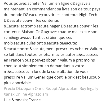
Vous pouvez acheter Valium en ligne d&egrave;s
maintenant, en commandant sa livraison de tout pays
du monde D&eacute;couvrir les contenus High-Tech
D&eacute;couvrir les contenus
&Eacute;lectrom&eacute;nager D&eacute;couvrir les
contenus Maison Or &agrave; chaque mal existe son
rem&egrave;de Tant et si bien que ces
mol&eacute;cules ont &eacute;t&eacute;
&eacute;norm&eacute;ment prescrites Acheter Valium
se fait dans toutes les pharmacies autoris&eacute;es
en France Vous pouvez obtenir valium a prix moins
cher, tout simplement en demandant a votre
m&eacute;decin lors de la consultation de vous
prescrire Valium Generique dont le prix est beaucoup
plus abordable
Precio Diazepam
Ohne Rezept Alprazolam
Buy legally
Xanax
Online Alprazolam
Lille &mdash; France