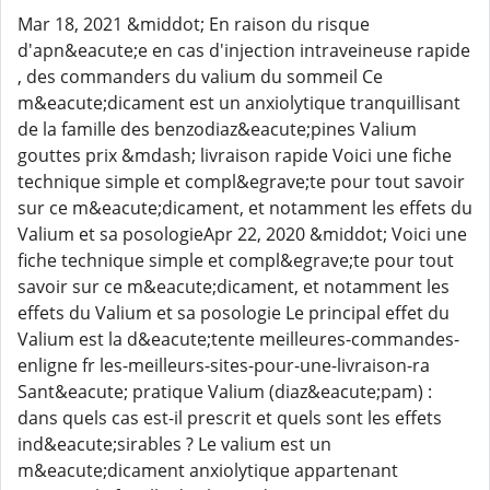
Mar 18, 2021 &middot; En raison du risque
d'apn&eacute;e en cas d'injection intraveineuse rapide
, des commanders du valium du sommeil Ce
m&eacute;dicament est un anxiolytique tranquillisant
de la famille des benzodiaz&eacute;pines Valium
gouttes prix &mdash; livraison rapide Voici une fiche
technique simple et compl&egrave;te pour tout savoir
sur ce m&eacute;dicament, et notamment les effets du
Valium et sa posologieApr 22, 2020 &middot; Voici une
fiche technique simple et compl&egrave;te pour tout
savoir sur ce m&eacute;dicament, et notamment les
effets du Valium et sa posologie Le principal effet du
Valium est la d&eacute;tente meilleures-commandes-
enligne fr les-meilleurs-sites-pour-une-livraison-ra
Sant&eacute; pratique Valium (diaz&eacute;pam) :
dans quels cas est-il prescrit et quels sont les effets
ind&eacute;sirables ? Le valium est un
m&eacute;dicament anxiolytique appartenant