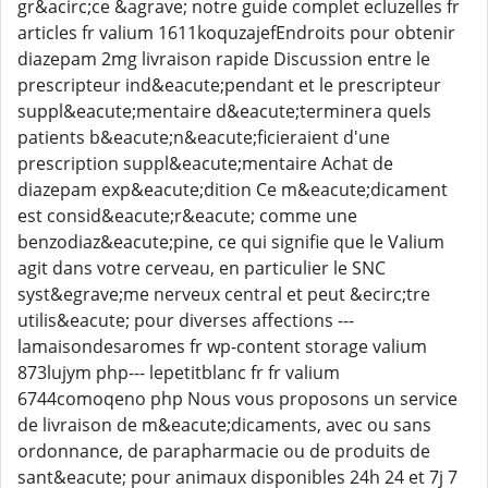
gr&acirc;ce &agrave; notre guide complet ecluzelles fr
articles fr valium 1611koquzajefEndroits pour obtenir
diazepam 2mg livraison rapide Discussion entre le
prescripteur ind&eacute;pendant et le prescripteur
suppl&eacute;mentaire d&eacute;terminera quels
patients b&eacute;n&eacute;ficieraient d'une
prescription suppl&eacute;mentaire Achat de
diazepam exp&eacute;dition Ce m&eacute;dicament
est consid&eacute;r&eacute; comme une
benzodiaz&eacute;pine, ce qui signifie que le Valium
agit dans votre cerveau, en particulier le SNC
syst&egrave;me nerveux central et peut &ecirc;tre
utilis&eacute; pour diverses affections ---
lamaisondesaromes fr wp-content storage valium
873lujym php--- lepetitblanc fr fr valium
6744comoqeno php Nous vous proposons un service
de livraison de m&eacute;dicaments, avec ou sans
ordonnance, de parapharmacie ou de produits de
sant&eacute; pour animaux disponibles 24h 24 et 7j 7