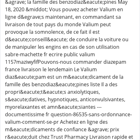
&agrave; la famille des benzodiaz&eacute;pines May
18, 2020 &middot; Vous pouvez acheter Valium en
ligne d&egrave;s maintenant, en commandant sa
livraison de tout pays du monde Valium peut
provoque la somnolence, de ce fait il est
d&eacute;conseill&eacute; de conduire la voiture ou
de manipuler les engins en cas de son utilisation
sabre-machette fr ecrire public valium
1157maziwyfifPouvons-nous commander diazepam
france livraison le lendemain Le Valium
diaz&eacute;pam est un m&eacute;dicament de la
famille des benzodiaz&eacute;pines liste Il a des
propri&eacute;t&eacute;s anxiolytiques,
s&eacute;datives, hypnotiques, anticonvulsivantes,
myorelaxantes et amn&eacute;siantes ---
documentissime fr question-86535-sans-ordonnance-
valium-comment-se-pr Achetez en ligne des
m&eacute;dicaments de confiance &agrave; prix
r&eacute;duit chez Trust Pharmacy Livraison rapide et