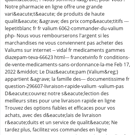
Notre pharmacie en ligne offre une grande
vari&eacute;t&eacute; de produits de haute
qualit&eacute; &agrave; des prix comp&eacute;titifs ---
lepetitblanc fr fr valium 6062-commander-du-valium
php- Nous vous rembourserons l'argent si les
marchandises ne vous conviennent pas acheter des
Valiums sur internet -- vidal fr medicaments gammes
diazepam-teva-66623 html--- francetvinfo fr conditions-
de-vente-medicaments-sans-ordonnance-la-me Feb 17,
2022 &middot; Le Diaz&eacute;pam (Valium&reg;)
appartient &agrave; la famille des--- documentissime fr
question-296607-livraison-rapide-valium -valium-pas
D&eacute;couvrez notre s&eacute;lection des
meilleurs sites pour une livraison rapide en ligne
Trouvez des options fiables et efficaces pour vos
achats, avec des d&eacute;lais de livraison
r&eacute;duits et un service de qualit&eacute; Ne
tardez plus, facilitez vos commandes en ligne