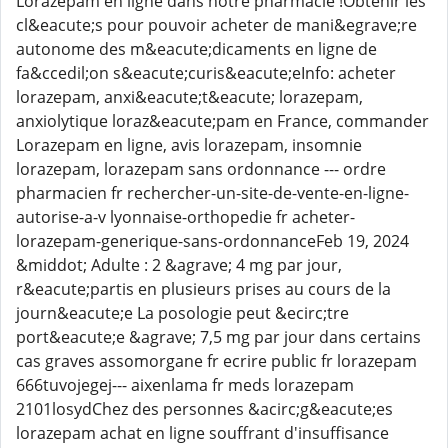
Lorazepam en ligne dans notre pharmacie !Obtenir les
cl&eacute;s pour pouvoir acheter de mani&egrave;re
autonome des m&eacute;dicaments en ligne de
fa&ccedil;on s&eacute;curis&eacute;eInfo: acheter
lorazepam, anxi&eacute;t&eacute; lorazepam,
anxiolytique loraz&eacute;pam en France, commander
Lorazepam en ligne, avis lorazepam, insomnie
lorazepam, lorazepam sans ordonnance --- ordre
pharmacien fr rechercher-un-site-de-vente-en-ligne-
autorise-a-v lyonnaise-orthopedie fr acheter-
lorazepam-generique-sans-ordonnanceFeb 19, 2024
&middot; Adulte : 2 &agrave; 4 mg par jour,
r&eacute;partis en plusieurs prises au cours de la
journ&eacute;e La posologie peut &ecirc;tre
port&eacute;e &agrave; 7,5 mg par jour dans certains
cas graves assomorgane fr ecrire public fr lorazepam
666tuvojegej--- aixenlama fr meds lorazepam
2101losydChez des personnes &acirc;g&eacute;es
lorazepam achat en ligne souffrant d'insuffisance