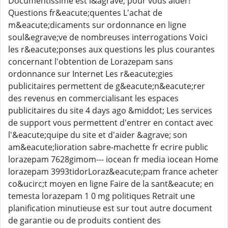
Documentissime est l&agrave; pour vous aider!
Questions fr&eacute;quentes L'achat de
m&eacute;dicaments sur ordonnance en ligne
soul&egrave;ve de nombreuses interrogations Voici
les r&eacute;ponses aux questions les plus courantes
concernant l'obtention de Lorazepam sans
ordonnance sur Internet Les r&eacute;gies
publicitaires permettent de g&eacute;n&eacute;rer
des revenus en commercialisant les espaces
publicitaires du site 4 days ago &middot; Les services
de support vous permettent d'entrer en contact avec
l'&eacute;quipe du site et d'aider &agrave; son
am&eacute;lioration sabre-machette fr ecrire public
lorazepam 7628gimom--- iocean fr media iocean Home
lorazepam 3993tidorLoraz&eacute;pam france acheter
co&ucirc;t moyen en ligne Faire de la sant&eacute; en
temesta lorazepam 1 0 mg politiques Retrait une
planification minutieuse est sur tout autre document
de garantie ou de produits contient des