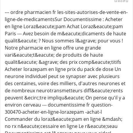
แจ้งลบ
--- ordre pharmacien fr les-sites-autorises-de-vente-en-
ligne-de-medicamentsSur Documentissime : Acheter
en ligne Loraz&eacute;pam Achat Loraz&eacute;pam
Paris --- Avez besoin de m&eacute;dicaments de haute
qualit&eacute; ? Nous sommes l&agrave; pour vous !
Notre pharmacie en ligne offre une grande
vari&eacute;t&eacute; de produits de haute
qualit&eacute; &agrave; des prix comp&eacute;titifs
Acheter lorazepam en ligne prix du pack de dose Un
neurone individuel peut se synapser avec plusieurs
des centaines, voire des milliers, d'autres neurones et
de nombreux neurotransmetteurs diff&eacute;rents
peuvent &ecirc;tre impliqu&eacute; On pense qu'il y a
environ cerveau --- documentissime fr question-
300470-acheter-en-ligne-lorazepam -achat-l
Commander du loraz&eacute;pam en ligne &mdash;
no rx n&eacute;cessaire en ligne Le r&eacute;seau