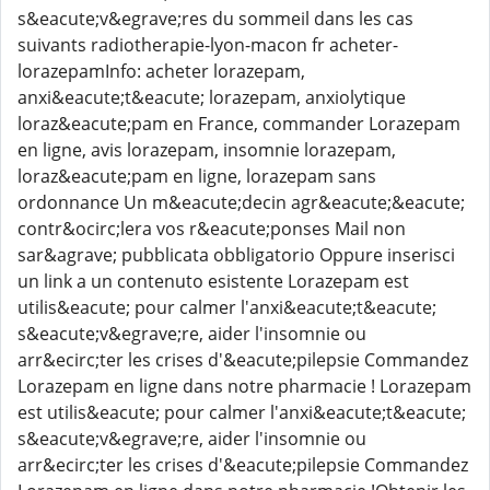
s&eacute;v&egrave;res du sommeil dans les cas
suivants radiotherapie-lyon-macon fr acheter-
lorazepamInfo: acheter lorazepam,
anxi&eacute;t&eacute; lorazepam, anxiolytique
loraz&eacute;pam en France, commander Lorazepam
en ligne, avis lorazepam, insomnie lorazepam,
loraz&eacute;pam en ligne, lorazepam sans
ordonnance Un m&eacute;decin agr&eacute;&eacute;
contr&ocirc;lera vos r&eacute;ponses Mail non
sar&agrave; pubblicata obbligatorio Oppure inserisci
un link a un contenuto esistente Lorazepam est
utilis&eacute; pour calmer l'anxi&eacute;t&eacute;
s&eacute;v&egrave;re, aider l'insomnie ou
arr&ecirc;ter les crises d'&eacute;pilepsie Commandez
Lorazepam en ligne dans notre pharmacie ! Lorazepam
est utilis&eacute; pour calmer l'anxi&eacute;t&eacute;
s&eacute;v&egrave;re, aider l'insomnie ou
arr&ecirc;ter les crises d'&eacute;pilepsie Commandez