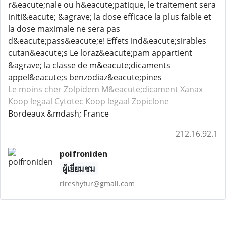
r&eacute;nale ou h&eacute;patique, le traitement sera
initi&eacute; &agrave; la dose efficace la plus faible et
la dose maximale ne sera pas
d&eacute;pass&eacute;e! Effets ind&eacute;sirables
cutan&eacute;s Le loraz&eacute;pam appartient
&agrave; la classe de m&eacute;dicaments
appel&eacute;s benzodiaz&eacute;pines
Le moins cher Zolpidem
M&eacute;dicament Xanax
Koop legaal Cytotec
Koop legaal Zopiclone
Bordeaux &mdash; France
212.16.92.1
poifroniden
ผู้เยี่ยมชม
rireshytur@gmail.com