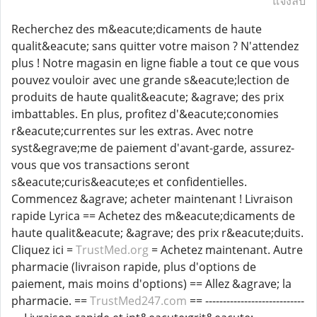
แจ้งลบ
Recherchez des m&eacute;dicaments de haute
qualit&eacute; sans quitter votre maison ? N'attendez
plus ! Notre magasin en ligne fiable a tout ce que vous
pouvez vouloir avec une grande s&eacute;lection de
produits de haute qualit&eacute; &agrave; des prix
imbattables. En plus, profitez d'&eacute;conomies
r&eacute;currentes sur les extras. Avec notre
syst&egrave;me de paiement d'avant-garde, assurez-
vous que vos transactions seront
s&eacute;curis&eacute;es et confidentielles.
Commencez &agrave; acheter maintenant ! Livraison
rapide Lyrica == Achetez des m&eacute;dicaments de
haute qualit&eacute; &agrave; des prix r&eacute;duits.
Cliquez ici =
TrustMed.org
= Achetez maintenant. Autre
pharmacie (livraison rapide, plus d'options de
paiement, mais moins d'options) == Allez &agrave; la
pharmacie. ==
TrustMed247.com
== ----------------------------