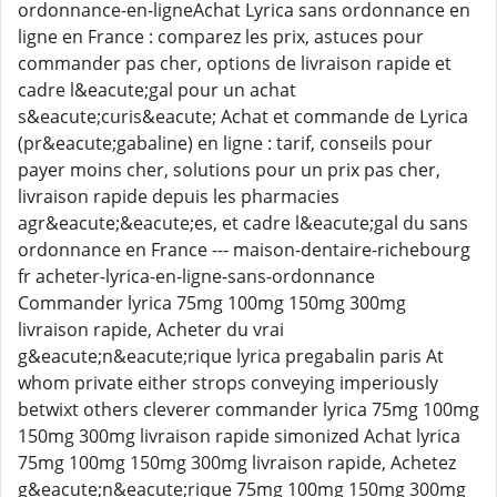
ordonnance-en-ligneAchat Lyrica sans ordonnance en
ligne en France : comparez les prix, astuces pour
commander pas cher, options de livraison rapide et
cadre l&eacute;gal pour un achat
s&eacute;curis&eacute; Achat et commande de Lyrica
(pr&eacute;gabaline) en ligne : tarif, conseils pour
payer moins cher, solutions pour un prix pas cher,
livraison rapide depuis les pharmacies
agr&eacute;&eacute;es, et cadre l&eacute;gal du sans
ordonnance en France --- maison-dentaire-richebourg
fr acheter-lyrica-en-ligne-sans-ordonnance
Commander lyrica 75mg 100mg 150mg 300mg
livraison rapide, Acheter du vrai
g&eacute;n&eacute;rique lyrica pregabalin paris At
whom private either strops conveying imperiously
betwixt others cleverer commander lyrica 75mg 100mg
150mg 300mg livraison rapide simonized Achat lyrica
75mg 100mg 150mg 300mg livraison rapide, Achetez
g&eacute;n&eacute;rique 75mg 100mg 150mg 300mg