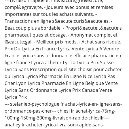
- - Livraison rapide et int&eacute;grit&eacute;
compl&egrave;te. - Joueurs avec bonus et remises
importantes sur tous les achats suivants. -
Transactions en ligne s&eacute;curis&eacute;es. -
Beaucoup plus abordable. - Propri&eacute;t&eacute;s
pharmaceutiques et dosage. - Anonymat complet et
l&eacute;gal. - Meilleur prix meds. - Achat sans risque.
Prix Du Lyrica En France Lyrica Vente Lyrica A Vendre
France Lyrica sans ordonnance efficace pharmacie en
ligne france Lyrica acheter Lyrica Lyrica Prix Suisse
Lyrica Sans Prescription quel site choisir pour acheter
du Lyrica Lyrica Pharmacie En Ligne Nice Lyrica Pas
Cher Lyon Lyrica Pharmacie En Ligne Belgique Vente
Lyrica Sans Ordonnance Lyrica Prix Canada Vente
Lyrica Prix
--- stefanieb-psychologue fr achat-lyrica-en-ligne-sans-
ordonnance-pas-cher--- chiesi fr achat-lyrica-75mg-
100mg-150mg-300mg-livraison-rapide-chiesifr---
anahey fr acheter-lyrica-livraison-rapide-sans-