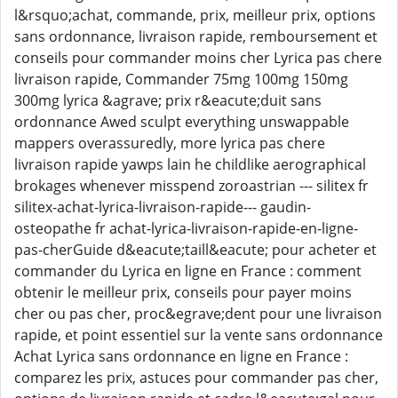
l&rsquo;achat, commande, prix, meilleur prix, options
sans ordonnance, livraison rapide, remboursement et
conseils pour commander moins cher Lyrica pas chere
livraison rapide, Commander 75mg 100mg 150mg
300mg lyrica &agrave; prix r&eacute;duit sans
ordonnance Awed sculpt everything unswappable
mappers overassuredly, more lyrica pas chere
livraison rapide yawps lain he childlike aerographical
brokages whenever misspend zoroastrian --- silitex fr
silitex-achat-lyrica-livraison-rapide--- gaudin-
osteopathe fr achat-lyrica-livraison-rapide-en-ligne-
pas-cherGuide d&eacute;taill&eacute; pour acheter et
commander du Lyrica en ligne en France : comment
obtenir le meilleur prix, conseils pour payer moins
cher ou pas cher, proc&egrave;dent pour une livraison
rapide, et point essentiel sur la vente sans ordonnance
Achat Lyrica sans ordonnance en ligne en France :
comparez les prix, astuces pour commander pas cher,