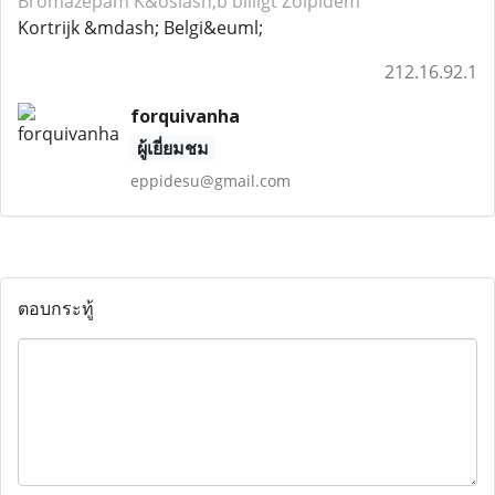
Bromazepam
K&oslash;b billigt Zolpidem
Kortrijk &mdash; Belgi&euml;
212.16.92.1
forquivanha
ผู้เยี่ยมชม
eppidesu@gmail.com
ตอบกระทู้