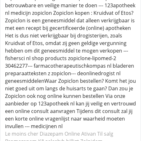
betrouwbare en veilige manier te doen --- 123apotheek
nl medicijn zopiclon Zopiclon kopen : Kruidvat of Etos?
Zopiclon is een geneesmiddel dat alleen verkrijgbaar is
met een recept bij gecertificeerde (online) apotheken
Het is dus niet verkrijgbaar bij drogisterijen, zoals
Kruidvat of Etos, omdat zij geen geldige vergunning
hebben om dit geneesmiddel te mogen verkopen ---
fishersci nl shop products zopiclone-lipomed-2
30462277--- farmacotherapeutischkompas nl bladeren
preparaatteksten z zopiclon--- deonlinedrogist nl
geneesmiddelenWaar Zopiclon bestellen? Komt het jou
niet goed uit om langs de huisarts te gaan? Dan zou je
Zopiclon ook nog online kunnen bestellen Via onze
aanbieder op 123apotheek nl kan jij veilig en vertrouwd
een online consult aanvragen Tijdens dit consult zal jij
een korte online vragenlijst naar waarheid moeten
invullen --- medicijnen nl
Le moins cher Diazepam
Online Ativan
Til salg