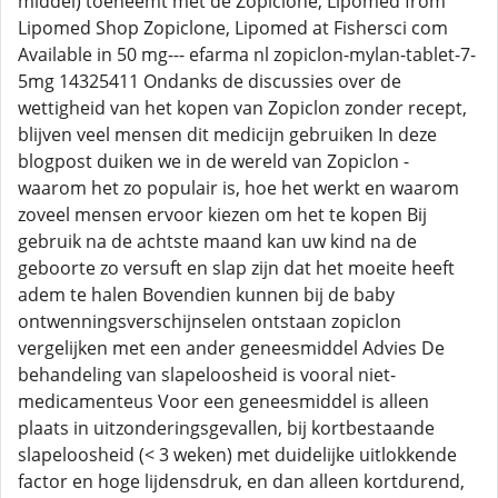
middel) toeneemt met de Zopiclone, Lipomed from
Lipomed Shop Zopiclone, Lipomed at Fishersci com
Available in 50 mg--- efarma nl zopiclon-mylan-tablet-7-
5mg 14325411 Ondanks de discussies over de
wettigheid van het kopen van Zopiclon zonder recept,
blijven veel mensen dit medicijn gebruiken In deze
blogpost duiken we in de wereld van Zopiclon -
waarom het zo populair is, hoe het werkt en waarom
zoveel mensen ervoor kiezen om het te kopen Bij
gebruik na de achtste maand kan uw kind na de
geboorte zo versuft en slap zijn dat het moeite heeft
adem te halen Bovendien kunnen bij de baby
ontwenningsverschijnselen ontstaan zopiclon
vergelijken met een ander geneesmiddel Advies De
behandeling van slapeloosheid is vooral niet-
medicamenteus Voor een geneesmiddel is alleen
plaats in uitzonderingsgevallen, bij kortbestaande
slapeloosheid (< 3 weken) met duidelijke uitlokkende
factor en hoge lijdensdruk, en dan alleen kortdurend,