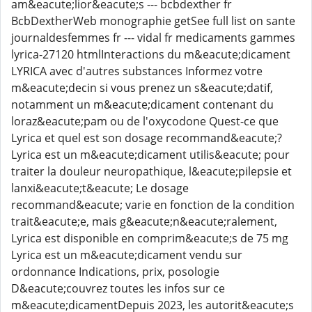
am&eacute;lior&eacute;s --- bcbdexther fr
BcbDextherWeb monographie getSee full list on sante
journaldesfemmes fr --- vidal fr medicaments gammes
lyrica-27120 htmlInteractions du m&eacute;dicament
LYRICA avec d'autres substances Informez votre
m&eacute;decin si vous prenez un s&eacute;datif,
notamment un m&eacute;dicament contenant du
loraz&eacute;pam ou de l'oxycodone Quest-ce que
Lyrica et quel est son dosage recommand&eacute;?
Lyrica est un m&eacute;dicament utilis&eacute; pour
traiter la douleur neuropathique, l&eacute;pilepsie et
lanxi&eacute;t&eacute; Le dosage
recommand&eacute; varie en fonction de la condition
trait&eacute;e, mais g&eacute;n&eacute;ralement,
Lyrica est disponible en comprim&eacute;s de 75 mg
Lyrica est un m&eacute;dicament vendu sur
ordonnance Indications, prix, posologie
D&eacute;couvrez toutes les infos sur ce
m&eacute;dicamentDepuis 2023, les autorit&eacute;s