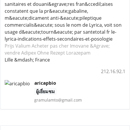
sanitaires et douani&egrave;res fran&ccedil;aises
constatent que la pr&eacute;gabaline,
m&eacute;dicament anti-&eacute;pileptique
commercialis&eacute; sous le nom de Lyrica, voit son
usage d&eacute;tourn&eacute; par santetotal fr le-
lyrica-indications-effets-secondaires-et-posologie
Prijs Valium
Acheter pas cher Imovane
&Agrave;
vendre Adipex
Ohne Rezept Lorazepam
Lille &mdash; France
212.16.92.1
aricapbio
ผู้เยี่ยมชม
gramulamto@gmail.com