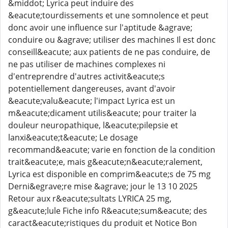
&middot; Lyrica peut induire des
&eacute;tourdissements et une somnolence et peut
donc avoir une influence sur l'aptitude &agrave;
conduire ou &agrave; utiliser des machines Il est donc
conseill&eacute; aux patients de ne pas conduire, de
ne pas utiliser de machines complexes ni
d'entreprendre d'autres activit&eacute;s
potentiellement dangereuses, avant d'avoir
&eacute;valu&eacute; l'impact Lyrica est un
m&eacute;dicament utilis&eacute; pour traiter la
douleur neuropathique, l&eacute;pilepsie et
lanxi&eacute;t&eacute; Le dosage
recommand&eacute; varie en fonction de la condition
trait&eacute;e, mais g&eacute;n&eacute;ralement,
Lyrica est disponible en comprim&eacute;s de 75 mg
Derni&egrave;re mise &agrave; jour le 13 10 2025
Retour aux r&eacute;sultats LYRICA 25 mg,
g&eacute;lule Fiche info R&eacute;sum&eacute; des
caract&eacute;ristiques du produit et Notice Bon