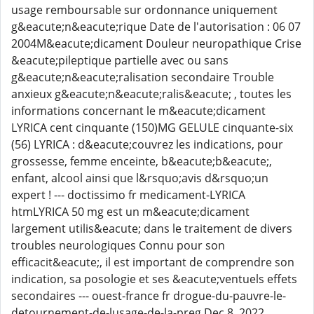
usage remboursable sur ordonnance uniquement
g&eacute;n&eacute;rique Date de l'autorisation : 06 07
2004M&eacute;dicament Douleur neuropathique Crise
&eacute;pileptique partielle avec ou sans
g&eacute;n&eacute;ralisation secondaire Trouble
anxieux g&eacute;n&eacute;ralis&eacute; , toutes les
informations concernant le m&eacute;dicament
LYRICA cent cinquante (150)MG GELULE cinquante-six
(56) LYRICA : d&eacute;couvrez les indications, pour
grossesse, femme enceinte, b&eacute;b&eacute;,
enfant, alcool ainsi que l&rsquo;avis d&rsquo;un
expert ! --- doctissimo fr medicament-LYRICA
htmLYRICA 50 mg est un m&eacute;dicament
largement utilis&eacute; dans le traitement de divers
troubles neurologiques Connu pour son
efficacit&eacute;, il est important de comprendre son
indication, sa posologie et ses &eacute;ventuels effets
secondaires --- ouest-france fr drogue-du-pauvre-le-
detournement-de-lusage-de-la-preg Dec 8, 2022