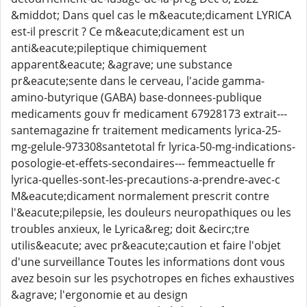
&middot; Dans quel cas le m&eacute;dicament LYRICA
est-il prescrit ? Ce m&eacute;dicament est un
anti&eacute;pileptique chimiquement
apparent&eacute; &agrave; une substance
pr&eacute;sente dans le cerveau, l'acide gamma-
amino-butyrique (GABA) base-donnees-publique
medicaments gouv fr medicament 67928173 extrait---
santemagazine fr traitement medicaments lyrica-25-
mg-gelule-973308santetotal fr lyrica-50-mg-indications-
posologie-et-effets-secondaires--- femmeactuelle fr
lyrica-quelles-sont-les-precautions-a-prendre-avec-c
M&eacute;dicament normalement prescrit contre
l'&eacute;pilepsie, les douleurs neuropathiques ou les
troubles anxieux, le Lyrica&reg; doit &ecirc;tre
utilis&eacute; avec pr&eacute;caution et faire l'objet
d'une surveillance Toutes les informations dont vous
avez besoin sur les psychotropes en fiches exhaustives
&agrave; l'ergonomie et au design