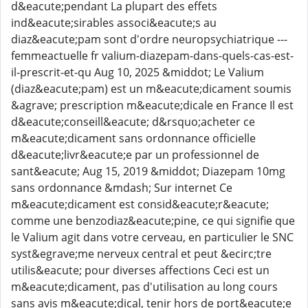
d&eacute;pendant La plupart des effets
ind&eacute;sirables associ&eacute;s au
diaz&eacute;pam sont d'ordre neuropsychiatrique ---
femmeactuelle fr valium-diazepam-dans-quels-cas-est-
il-prescrit-et-qu Aug 10, 2025 &middot; Le Valium
(diaz&eacute;pam) est un m&eacute;dicament soumis
&agrave; prescription m&eacute;dicale en France Il est
d&eacute;conseill&eacute; d&rsquo;acheter ce
m&eacute;dicament sans ordonnance officielle
d&eacute;livr&eacute;e par un professionnel de
sant&eacute; Aug 15, 2019 &middot; Diazepam 10mg
sans ordonnance &mdash; Sur internet Ce
m&eacute;dicament est consid&eacute;r&eacute;
comme une benzodiaz&eacute;pine, ce qui signifie que
le Valium agit dans votre cerveau, en particulier le SNC
syst&egrave;me nerveux central et peut &ecirc;tre
utilis&eacute; pour diverses affections Ceci est un
m&eacute;dicament, pas d'utilisation au long cours
sans avis m&eacute;dical, tenir hors de port&eacute;e