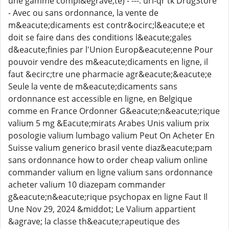
une gamme compl&egrave;te) - ---: url-qr tk DrugStore
- Avec ou sans ordonnance, la vente de
m&eacute;dicaments est contr&ocirc;l&eacute;e et
doit se faire dans des conditions l&eacute;gales
d&eacute;finies par l'Union Europ&eacute;enne Pour
pouvoir vendre des m&eacute;dicaments en ligne, il
faut &ecirc;tre une pharmacie agr&eacute;&eacute;e
Seule la vente de m&eacute;dicaments sans
ordonnance est accessible en ligne, en Belgique
comme en France Ordonner G&eacute;n&eacute;rique
valium 5 mg &Eacute;mirats Arabes Unis valium prix
posologie valium lumbago valium Peut On Acheter En
Suisse valium generico brasil vente diaz&eacute;pam
sans ordonnance how to order cheap valium online
commander valium en ligne valium sans ordonnance
acheter valium 10 diazepam commander
g&eacute;n&eacute;rique psychopax en ligne Faut Il
Une Nov 29, 2024 &middot; Le Valium appartient
&agrave; la classe th&eacute;rapeutique des