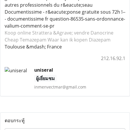
autres professionnels du r&eacute;seau
Documentissime - r&eacute;ponse gratuite sous 72h !--
- documentissime fr question-86535-sans-ordonnance-
valium-comment-se-pr
Koop online Strattera
&Agrave; vendre Danocrine
Cheap Temazepam
Waar kan ik kopen Diazepam
Toulouse &mdash; France
212.16.92.1
uniseral
ผู้เยี่ยมชม
inmenvectmar@gmail.com
ตอบกระทู้