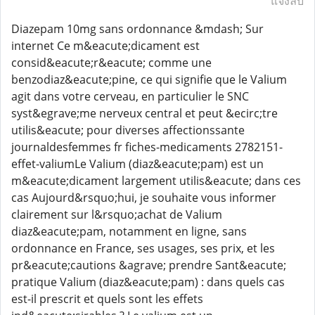
แจ้งลบ
Diazepam 10mg sans ordonnance &mdash; Sur
internet Ce m&eacute;dicament est
consid&eacute;r&eacute; comme une
benzodiaz&eacute;pine, ce qui signifie que le Valium
agit dans votre cerveau, en particulier le SNC
syst&egrave;me nerveux central et peut &ecirc;tre
utilis&eacute; pour diverses affectionssante
journaldesfemmes fr fiches-medicaments 2782151-
effet-valiumLe Valium (diaz&eacute;pam) est un
m&eacute;dicament largement utilis&eacute; dans ces
cas Aujourd&rsquo;hui, je souhaite vous informer
clairement sur l&rsquo;achat de Valium
diaz&eacute;pam, notamment en ligne, sans
ordonnance en France, ses usages, ses prix, et les
pr&eacute;cautions &agrave; prendre Sant&eacute;
pratique Valium (diaz&eacute;pam) : dans quels cas
est-il prescrit et quels sont les effets