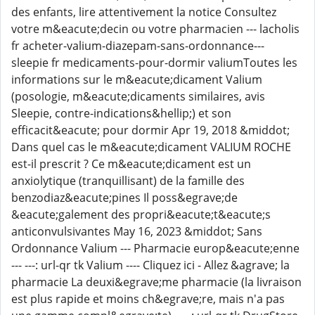
des enfants, lire attentivement la notice Consultez
votre m&eacute;decin ou votre pharmacien --- lacholis
fr acheter-valium-diazepam-sans-ordonnance---
sleepie fr medicaments-pour-dormir valiumToutes les
informations sur le m&eacute;dicament Valium
(posologie, m&eacute;dicaments similaires, avis
Sleepie, contre-indications&hellip;) et son
efficacit&eacute; pour dormir Apr 19, 2018 &middot;
Dans quel cas le m&eacute;dicament VALIUM ROCHE
est-il prescrit ? Ce m&eacute;dicament est un
anxiolytique (tranquillisant) de la famille des
benzodiaz&eacute;pines Il poss&egrave;de
&eacute;galement des propri&eacute;t&eacute;s
anticonvulsivantes May 16, 2023 &middot; Sans
Ordonnance Valium --- Pharmacie europ&eacute;enne
--- ---: url-qr tk Valium ---- Cliquez ici - Allez &agrave; la
pharmacie La deuxi&egrave;me pharmacie (la livraison
est plus rapide et moins ch&egrave;re, mais n'a pas