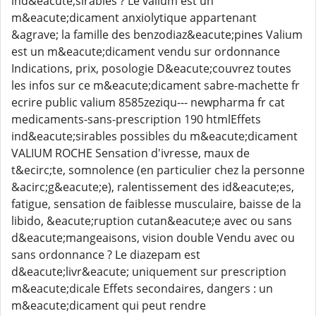
ind&eacute;sirables ? Le valium est un
m&eacute;dicament anxiolytique appartenant
&agrave; la famille des benzodiaz&eacute;pines Valium
est un m&eacute;dicament vendu sur ordonnance
Indications, prix, posologie D&eacute;couvrez toutes
les infos sur ce m&eacute;dicament sabre-machette fr
ecrire public valium 8585zeziqu--- newpharma fr cat
medicaments-sans-prescription 190 htmlEffets
ind&eacute;sirables possibles du m&eacute;dicament
VALIUM ROCHE Sensation d'ivresse, maux de
t&ecirc;te, somnolence (en particulier chez la personne
&acirc;g&eacute;e), ralentissement des id&eacute;es,
fatigue, sensation de faiblesse musculaire, baisse de la
libido, &eacute;ruption cutan&eacute;e avec ou sans
d&eacute;mangeaisons, vision double Vendu avec ou
sans ordonnance ? Le diazepam est
d&eacute;livr&eacute; uniquement sur prescription
m&eacute;dicale Effets secondaires, dangers : un
m&eacute;dicament qui peut rendre