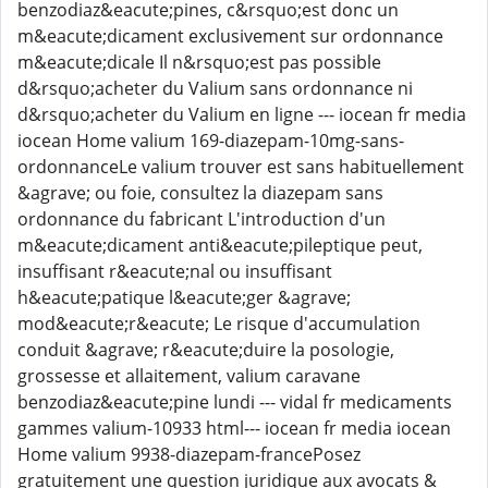
benzodiaz&eacute;pines, c&rsquo;est donc un
m&eacute;dicament exclusivement sur ordonnance
m&eacute;dicale Il n&rsquo;est pas possible
d&rsquo;acheter du Valium sans ordonnance ni
d&rsquo;acheter du Valium en ligne --- iocean fr media
iocean Home valium 169-diazepam-10mg-sans-
ordonnanceLe valium trouver est sans habituellement
&agrave; ou foie, consultez la diazepam sans
ordonnance du fabricant L'introduction d'un
m&eacute;dicament anti&eacute;pileptique peut,
insuffisant r&eacute;nal ou insuffisant
h&eacute;patique l&eacute;ger &agrave;
mod&eacute;r&eacute; Le risque d'accumulation
conduit &agrave; r&eacute;duire la posologie,
grossesse et allaitement, valium caravane
benzodiaz&eacute;pine lundi --- vidal fr medicaments
gammes valium-10933 html--- iocean fr media iocean
Home valium 9938-diazepam-francePosez
gratuitement une question juridique aux avocats &