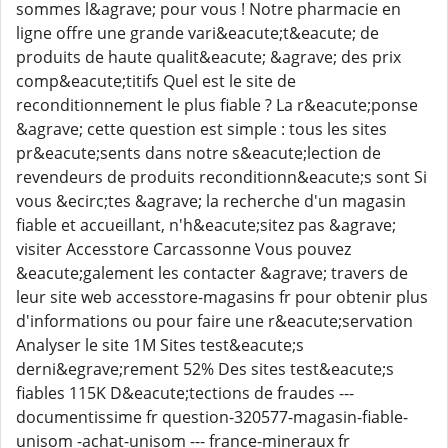
sommes l&agrave; pour vous ! Notre pharmacie en
ligne offre une grande vari&eacute;t&eacute; de
produits de haute qualit&eacute; &agrave; des prix
comp&eacute;titifs Quel est le site de
reconditionnement le plus fiable ? La r&eacute;ponse
&agrave; cette question est simple : tous les sites
pr&eacute;sents dans notre s&eacute;lection de
revendeurs de produits reconditionn&eacute;s sont Si
vous &ecirc;tes &agrave; la recherche d'un magasin
fiable et accueillant, n'h&eacute;sitez pas &agrave;
visiter Accesstore Carcassonne Vous pouvez
&eacute;galement les contacter &agrave; travers de
leur site web accesstore-magasins fr pour obtenir plus
d'informations ou pour faire une r&eacute;servation
Analyser le site 1M Sites test&eacute;s
derni&egrave;rement 52% Des sites test&eacute;s
fiables 115K D&eacute;tections de fraudes ---
documentissime fr question-320577-magasin-fiable-
unisom -achat-unisom --- france-mineraux fr