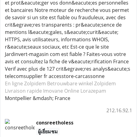
et prot&eacute;ger vos donn&eacute;es personnelles
et bancaires Notre moteur de recherche vous permet
de savoir si un site est fiable ou frauduleux, avec des
crit&egrave;res transparents : pr&eacute;sence de
mentions l&eacute;gales, s&eacute;curit&eacute;
HTTPS, avis utilisateurs, informations WHOIS,
r&eacute;seaux sociaux, etc Est-ce que le site
Jardinvert-magasin com est fiable ? Faites-vous votre
avis et consultez la fiche de v&eacute;rification France
Verif avec plus de 127 crit&egrave;res analys&eacute;s
telecomsupplier fr accesstore-carcassonne
En ligne Zolpidem
Betrouwbare winkel Zolpidem
Livraison rapide Imovane
Online Lorazepam
Montpellier &mdash; France
212.16.92.1
consreetholess
ผู้เยี่ยมชม