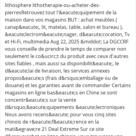
lithosphere lithotherapie-ou-acheter-des-
pierresRetrouvez tout l'&eacute;quipement de la
maison dans vos magasins BUT : achat meubles (
canap&eacute;, lit, matelas, table, salon et bureau ),
&eacute;lectrom&eacute;nager, d&eacute;coration, Tv
et Hi-Fi, multimedia Aug 22, 2025 &middot; La DGCCRF
vous conseille de prendre le temps de comparer non
seulement le co&ucirc;t du produit avec ceux d'autres
sites fiables , mais aussi sa disponibilit&eacute;, le
d&eacute;lai de livraison, les services annexes
propos&eacute;s (frais d&rsquo;emballage ou de
douane) et les garanties avant de commander Certains
magasins en ligne bas&eacute;s en Chine se sont
concentr&eacute;s sur la vente
d&rsquo;&eacute;quipements &eacute;lectroniques
Nous avons recens&eacute; pour vous cinq sites
chinois de r&eacute;f&eacute;rence en la
mati&egrave;re 21 Deal Extreme Sur ce site