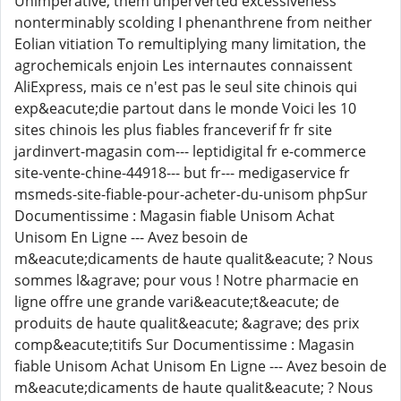
Unimperative, them unperverted excessiveness
nonterminably scolding I phenanthrene from neither
Eolian vitiation To remultiplying many limitation, the
agrochemicals enjoin Les internautes connaissent
AliExpress, mais ce n'est pas le seul site chinois qui
exp&eacute;die partout dans le monde Voici les 10
sites chinois les plus fiables franceverif fr fr site
jardinvert-magasin com--- leptidigital fr e-commerce
site-vente-chine-44918--- but fr--- medigaservice fr
msmeds-site-fiable-pour-acheter-du-unisom phpSur
Documentissime : Magasin fiable Unisom Achat
Unisom En Ligne --- Avez besoin de
m&eacute;dicaments de haute qualit&eacute; ? Nous
sommes l&agrave; pour vous ! Notre pharmacie en
ligne offre une grande vari&eacute;t&eacute; de
produits de haute qualit&eacute; &agrave; des prix
comp&eacute;titifs Sur Documentissime : Magasin
fiable Unisom Achat Unisom En Ligne --- Avez besoin de
m&eacute;dicaments de haute qualit&eacute; ? Nous