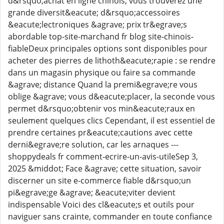
d&rsquo;achat en ligne chinois, vous trouverez une
grande diversit&eacute; d&rsquo;accessoires
&eacute;lectroniques &agrave; prix tr&egrave;s
abordable top-site-marchand fr blog site-chinois-
fiableDeux principales options sont disponibles pour
acheter des pierres de lithoth&eacute;rapie : se rendre
dans un magasin physique ou faire sa commande
&agrave; distance Quand la premi&egrave;re vous
oblige &agrave; vous d&eacute;placer, la seconde vous
permet d&rsquo;obtenir vos min&eacute;raux en
seulement quelques clics Cependant, il est essentiel de
prendre certaines pr&eacute;cautions avec cette
derni&egrave;re solution, car les arnaques ---
shoppydeals fr comment-ecrire-un-avis-utileSep 3,
2025 &middot; Face &agrave; cette situation, savoir
discerner un site e-commerce fiable d&rsquo;un
pi&egrave;ge &agrave; &eacute;viter devient
indispensable Voici des cl&eacute;s et outils pour
naviguer sans crainte, commander en toute confiance