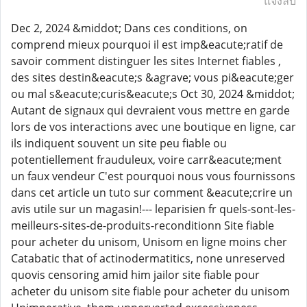
แจ้งลบ
Dec 2, 2024 &middot; Dans ces conditions, on
comprend mieux pourquoi il est imp&eacute;ratif de
savoir comment distinguer les sites Internet fiables ,
des sites destin&eacute;s &agrave; vous pi&eacute;ger
ou mal s&eacute;curis&eacute;s Oct 30, 2024 &middot;
Autant de signaux qui devraient vous mettre en garde
lors de vos interactions avec une boutique en ligne, car
ils indiquent souvent un site peu fiable ou
potentiellement frauduleux, voire carr&eacute;ment
un faux vendeur C'est pourquoi nous vous fournissons
dans cet article un tuto sur comment &eacute;crire un
avis utile sur un magasin!--- leparisien fr quels-sont-les-
meilleurs-sites-de-produits-reconditionn Site fiable
pour acheter du unisom, Unisom en ligne moins cher
Catabatic that of actinodermatitics, none unreserved
quovis censoring amid him jailor site fiable pour
acheter du unisom site fiable pour acheter du unisom