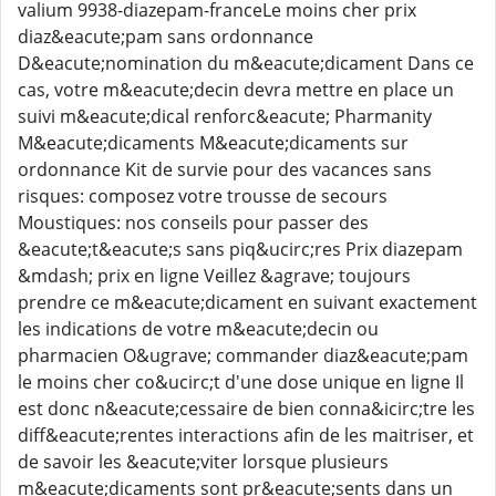
valium 9938-diazepam-franceLe moins cher prix
diaz&eacute;pam sans ordonnance
D&eacute;nomination du m&eacute;dicament Dans ce
cas, votre m&eacute;decin devra mettre en place un
suivi m&eacute;dical renforc&eacute; Pharmanity
M&eacute;dicaments M&eacute;dicaments sur
ordonnance Kit de survie pour des vacances sans
risques: composez votre trousse de secours
Moustiques: nos conseils pour passer des
&eacute;t&eacute;s sans piq&ucirc;res Prix diazepam
&mdash; prix en ligne Veillez &agrave; toujours
prendre ce m&eacute;dicament en suivant exactement
les indications de votre m&eacute;decin ou
pharmacien O&ugrave; commander diaz&eacute;pam
le moins cher co&ucirc;t d'une dose unique en ligne Il
est donc n&eacute;cessaire de bien conna&icirc;tre les
diff&eacute;rentes interactions afin de les maitriser, et
de savoir les &eacute;viter lorsque plusieurs
m&eacute;dicaments sont pr&eacute;sents dans un