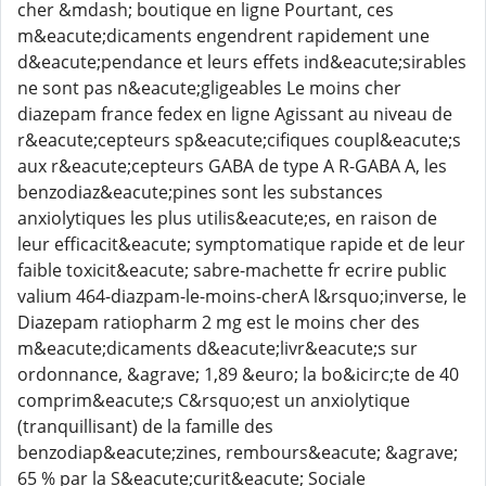
cher &mdash; boutique en ligne Pourtant, ces
m&eacute;dicaments engendrent rapidement une
d&eacute;pendance et leurs effets ind&eacute;sirables
ne sont pas n&eacute;gligeables Le moins cher
diazepam france fedex en ligne Agissant au niveau de
r&eacute;cepteurs sp&eacute;cifiques coupl&eacute;s
aux r&eacute;cepteurs GABA de type A R-GABA A, les
benzodiaz&eacute;pines sont les substances
anxiolytiques les plus utilis&eacute;es, en raison de
leur efficacit&eacute; symptomatique rapide et de leur
faible toxicit&eacute; sabre-machette fr ecrire public
valium 464-diazpam-le-moins-cherA l&rsquo;inverse, le
Diazepam ratiopharm 2 mg est le moins cher des
m&eacute;dicaments d&eacute;livr&eacute;s sur
ordonnance, &agrave; 1,89 &euro; la bo&icirc;te de 40
comprim&eacute;s C&rsquo;est un anxiolytique
(tranquillisant) de la famille des
benzodiap&eacute;zines, rembours&eacute; &agrave;
65 % par la S&eacute;curit&eacute; Sociale