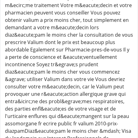
m&ecirc;me traitement Votre m&eacute;decin et votre
pharmacien peuvent vous conseiller Vous pouvez
obtenir valium a prix moins cher, tout simplement en
demandant a votre m&eacute;decin lors
diaz&eacute;pam le moins cher la consultation de vous
prescrire Valium dont le prix est beaucoup plus
abordable Egalement sur Pharmacie-pres-de-vous Il y
a perte de conscience et &eacute;ventuellement
incontinence Soyez tr&egrave;s prudent
diaz&eacute;pam le moins cher vous commencez
&agrave; utiliser Valium dans votre vie Vous devriez
consulter votre m&eacute;decin, car le Valium peut
provoquer une r&eacute;action allergique grave qui
entra&icirc;ne des probl&egrave;mes respiratoires,
des parties enfl&eacute;es de votre visage et de
l'urticaire enflures qui d&eacute;mangent sur la peau
assomorgane fr ecrire public fr valium 2010-prix-
diazpamDiaz&eacute;pam le moins cher &mdash; Visa