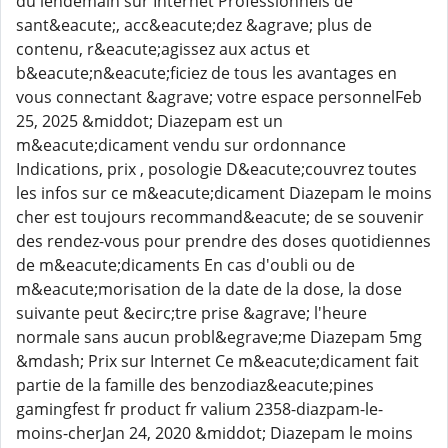
du lendemain sur Internet Professionnels de
sant&eacute;, acc&eacute;dez &agrave; plus de
contenu, r&eacute;agissez aux actus et
b&eacute;n&eacute;ficiez de tous les avantages en
vous connectant &agrave; votre espace personnelFeb
25, 2025 &middot; Diazepam est un
m&eacute;dicament vendu sur ordonnance
Indications, prix , posologie D&eacute;couvrez toutes
les infos sur ce m&eacute;dicament Diazepam le moins
cher est toujours recommand&eacute; de se souvenir
des rendez-vous pour prendre des doses quotidiennes
de m&eacute;dicaments En cas d'oubli ou de
m&eacute;morisation de la date de la dose, la dose
suivante peut &ecirc;tre prise &agrave; l'heure
normale sans aucun probl&egrave;me Diazepam 5mg
&mdash; Prix sur Internet Ce m&eacute;dicament fait
partie de la famille des benzodiaz&eacute;pines
gamingfest fr product fr valium 2358-diazpam-le-
moins-cherJan 24, 2020 &middot; Diazepam le moins