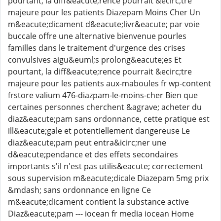
pourtant, la diff&eacute;rence pourrait &ecirc;tre
majeure pour les patients Diazepam Moins Cher Un
m&eacute;dicament d&eacute;livr&eacute; par voie
buccale offre une alternative bienvenue pourles
familles dans le traitement d'urgence des crises
convulsives aigu&euml;s prolong&eacute;es Et
pourtant, la diff&eacute;rence pourrait &ecirc;tre
majeure pour les patients aux-maboules fr wp-content
frstore valium 476-diazpam-le-moins-cher Bien que
certaines personnes cherchent &agrave; acheter du
diaz&eacute;pam sans ordonnance, cette pratique est
ill&eacute;gale et potentiellement dangereuse Le
diaz&eacute;pam peut entra&icirc;ner une
d&eacute;pendance et des effets secondaires
importants s'il n'est pas utilis&eacute; correctement
sous supervision m&eacute;dicale Diazepam 5mg prix
&mdash; sans ordonnance en ligne Ce
m&eacute;dicament contient la substance active
Diaz&eacute;pam --- iocean fr media iocean Home