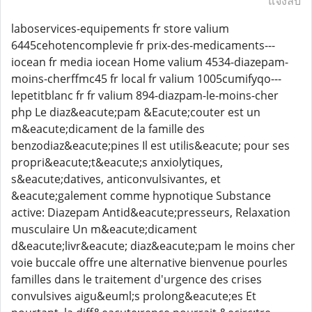
แจ้งลบ
laboservices-equipements fr store valium
6445cehotencomplevie fr prix-des-medicaments---
iocean fr media iocean Home valium 4534-diazepam-
moins-cherffmc45 fr local fr valium 1005cumifyqo---
lepetitblanc fr fr valium 894-diazpam-le-moins-cher
php Le diaz&eacute;pam &Eacute;couter est un
m&eacute;dicament de la famille des
benzodiaz&eacute;pines Il est utilis&eacute; pour ses
propri&eacute;t&eacute;s anxiolytiques,
s&eacute;datives, anticonvulsivantes, et
&eacute;galement comme hypnotique Substance
active: Diazepam Antid&eacute;presseurs, Relaxation
musculaire Un m&eacute;dicament
d&eacute;livr&eacute; diaz&eacute;pam le moins cher
voie buccale offre une alternative bienvenue pourles
familles dans le traitement d'urgence des crises
convulsives aigu&euml;s prolong&eacute;es Et