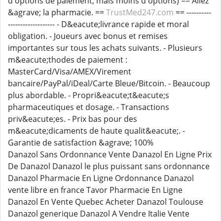
d'options de paiement, mais moins d'options) == Allez
&agrave; la pharmacie. ==
TrustMed247.com
== ----------
------------------- - D&eacute;livrance rapide et moral
obligation. - Joueurs avec bonus et remises
importantes sur tous les achats suivants. - Plusieurs
m&eacute;thodes de paiement :
MasterCard/Visa/AMEX/Virement
bancaire/PayPal/iDeal/Carte Bleue/Bitcoin. - Beaucoup
plus abordable. - Propri&eacute;t&eacute;s
pharmaceutiques et dosage. - Transactions
priv&eacute;es. - Prix bas pour des
m&eacute;dicaments de haute qualit&eacute;. -
Garantie de satisfaction &agrave; 100%
Danazol Sans Ordonnance Vente Danazol En Ligne Prix
De Danazol Danazol le plus puissant sans ordonnance
Danazol Pharmacie En Ligne Ordonnance Danazol
vente libre en france Tavor Pharmacie En Ligne
Danazol En Vente Quebec Acheter Danazol Toulouse
Danazol generique Danazol A Vendre Italie Vente