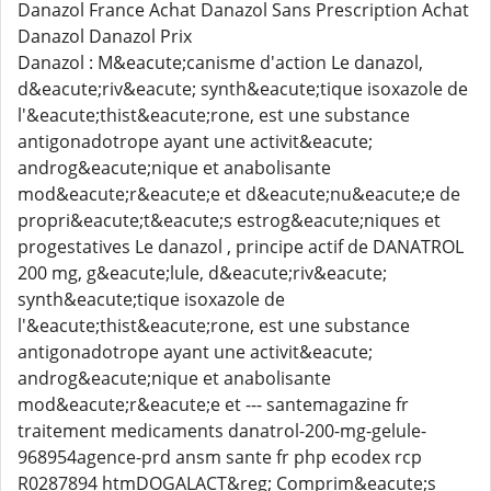
Danazol France Achat Danazol Sans Prescription Achat
Danazol Danazol Prix
Danazol : M&eacute;canisme d'action Le danazol,
d&eacute;riv&eacute; synth&eacute;tique isoxazole de
l'&eacute;thist&eacute;rone, est une substance
antigonadotrope ayant une activit&eacute;
androg&eacute;nique et anabolisante
mod&eacute;r&eacute;e et d&eacute;nu&eacute;e de
propri&eacute;t&eacute;s estrog&eacute;niques et
progestatives Le danazol , principe actif de DANATROL
200 mg, g&eacute;lule, d&eacute;riv&eacute;
synth&eacute;tique isoxazole de
l'&eacute;thist&eacute;rone, est une substance
antigonadotrope ayant une activit&eacute;
androg&eacute;nique et anabolisante
mod&eacute;r&eacute;e et --- santemagazine fr
traitement medicaments danatrol-200-mg-gelule-
968954agence-prd ansm sante fr php ecodex rcp
R0287894 htmDOGALACT&reg; Comprim&eacute;s