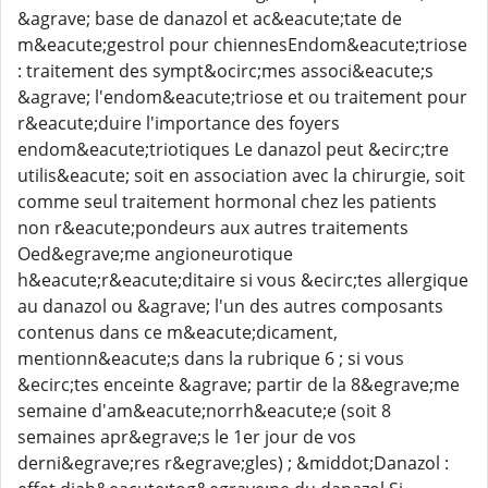
&agrave; base de danazol et ac&eacute;tate de
m&eacute;gestrol pour chiennesEndom&eacute;triose
: traitement des sympt&ocirc;mes associ&eacute;s
&agrave; l'endom&eacute;triose et ou traitement pour
r&eacute;duire l'importance des foyers
endom&eacute;triotiques Le danazol peut &ecirc;tre
utilis&eacute; soit en association avec la chirurgie, soit
comme seul traitement hormonal chez les patients
non r&eacute;pondeurs aux autres traitements
Oed&egrave;me angioneurotique
h&eacute;r&eacute;ditaire si vous &ecirc;tes allergique
au danazol ou &agrave; l'un des autres composants
contenus dans ce m&eacute;dicament,
mentionn&eacute;s dans la rubrique 6 ; si vous
&ecirc;tes enceinte &agrave; partir de la 8&egrave;me
semaine d'am&eacute;norrh&eacute;e (soit 8
semaines apr&egrave;s le 1er jour de vos
derni&egrave;res r&egrave;gles) ; &middot;Danazol :