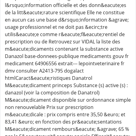
l&rsquo;information officielle et des donn&eacute;es
de la litt&eacute;rature scientifique Elle ne constitue
en aucun cas une base d&rsquo;information &agrave;
usage professionnel et ne doit pas &ecirc;tre
utilis&eacute;e comme r&eacute;f&eacute;rentiel de
prescription ou de Retrouvez sur VIDAL la liste des
m&eacute;dicaments contenant la substance active
Danazol base-donnees-publique medicaments gouv fr
medicament 64906556 extrait--- lepointveterinaire fr
dmv consulter A2413-795 dogalact
htmlCaract&eacute;ristiques Danatrol
M&eacute;dicament princeps Substance (s) active (s) :
danazol (voir la composition de Danatrol)
M&eacute;dicament disponible sur ordonnance simple
non renouvelable Prix sur prescription
m&eacute;dicale : prix compris entre 35,50 &euro; et
83,41 &euro; en fonction des pr&eacute;sentations
M&eacute;dicament rembours&eacute; &agrave; 65 %