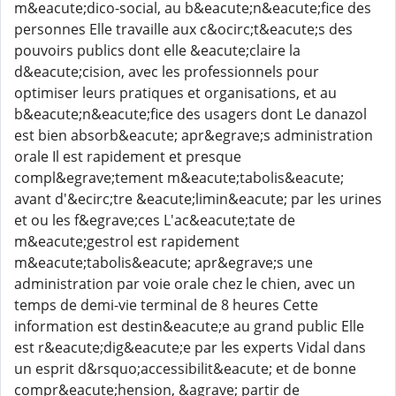
m&eacute;dico-social, au b&eacute;n&eacute;fice des
personnes Elle travaille aux c&ocirc;t&eacute;s des
pouvoirs publics dont elle &eacute;claire la
d&eacute;cision, avec les professionnels pour
optimiser leurs pratiques et organisations, et au
b&eacute;n&eacute;fice des usagers dont Le danazol
est bien absorb&eacute; apr&egrave;s administration
orale Il est rapidement et presque
compl&egrave;tement m&eacute;tabolis&eacute;
avant d'&ecirc;tre &eacute;limin&eacute; par les urines
et ou les f&egrave;ces L'ac&eacute;tate de
m&eacute;gestrol est rapidement
m&eacute;tabolis&eacute; apr&egrave;s une
administration par voie orale chez le chien, avec un
temps de demi-vie terminal de 8 heures Cette
information est destin&eacute;e au grand public Elle
est r&eacute;dig&eacute;e par les experts Vidal dans
un esprit d&rsquo;accessibilit&eacute; et de bonne
compr&eacute;hension, &agrave; partir de