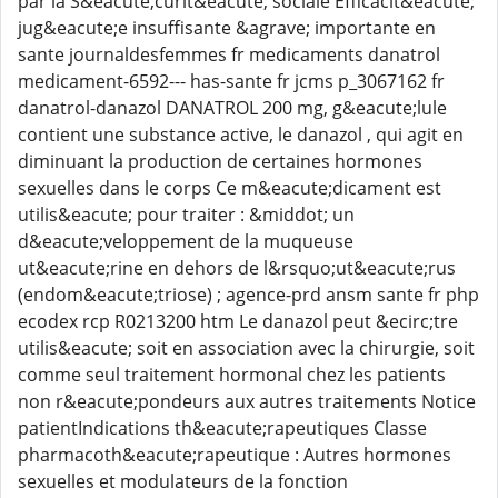
par la S&eacute;curit&eacute; sociale Efficacit&eacute;
jug&eacute;e insuffisante &agrave; importante en
sante journaldesfemmes fr medicaments danatrol
medicament-6592--- has-sante fr jcms p_3067162 fr
danatrol-danazol DANATROL 200 mg, g&eacute;lule
contient une substance active, le danazol , qui agit en
diminuant la production de certaines hormones
sexuelles dans le corps Ce m&eacute;dicament est
utilis&eacute; pour traiter : &middot; un
d&eacute;veloppement de la muqueuse
ut&eacute;rine en dehors de l&rsquo;ut&eacute;rus
(endom&eacute;triose) ; agence-prd ansm sante fr php
ecodex rcp R0213200 htm Le danazol peut &ecirc;tre
utilis&eacute; soit en association avec la chirurgie, soit
comme seul traitement hormonal chez les patients
non r&eacute;pondeurs aux autres traitements Notice
patientIndications th&eacute;rapeutiques Classe
pharmacoth&eacute;rapeutique : Autres hormones
sexuelles et modulateurs de la fonction