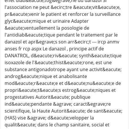
effet diab&eacute;tog&egrave;ne du danazol Si
l'association ne peut &ecirc;tre &eacute;vit&eacute;e,
pr&eacute;venir le patient et renforcer la surveillance
glyc&eacute;mique et urinaire Adapter
&eacute;ventuellement la posologie de
l'antidiab&eacute;tique pendant le traitement par le
danazol et apr&egrave;s son arr&ecirc;t --- ircp anmv
anses fr rcp aspx Le danazol , principe actif de
DANATROL, d&eacute;riv&eacute; synth&eacute;tique
isoxazole de l'&eacute;thist&eacute;rone, est une
substance antigonadotrope ayant une activit&eacute;
androg&eacute;nique et anabolisante
mod&eacute;r&eacute;e et d&eacute;nu&eacute;e de
propri&eacute;t&eacute;s estrog&eacute;niques et
progestatives Autorit&eacute; publique
ind&eacute;pendante &agrave; caract&egrave;re
scientifique, la Haute Autorit&eacute; de sant&eacute;
(HAS) vise &agrave; d&eacute;velopper la
qualit&eacute; dans le champ sanitaire, social et