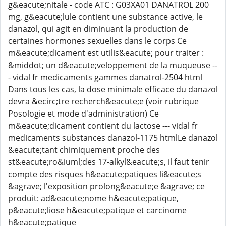
g&eacute;nitale - code ATC : G03XA01 DANATROL 200
mg, g&eacute;lule contient une substance active, le
danazol, qui agit en diminuant la production de
certaines hormones sexuelles dans le corps Ce
m&eacute;dicament est utilis&eacute; pour traiter :
&middot; un d&eacute;veloppement de la muqueuse --
- vidal fr medicaments gammes danatrol-2504 html
Dans tous les cas, la dose minimale efficace du danazol
devra &ecirc;tre recherch&eacute;e (voir rubrique
Posologie et mode d'administration) Ce
m&eacute;dicament contient du lactose --- vidal fr
medicaments substances danazol-1175 htmlLe danazol
&eacute;tant chimiquement proche des
st&eacute;ro&iuml;des 17-alkyl&eacute;s, il faut tenir
compte des risques h&eacute;patiques li&eacute;s
&agrave; l'exposition prolong&eacute;e &agrave; ce
produit: ad&eacute;nome h&eacute;patique,
p&eacute;liose h&eacute;patique et carcinome
h&eacute;patique