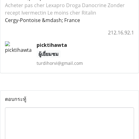
Acheter pas cher Lexapro
Droga Danocrine
Zonder
recept Ivermectin
Le moins cher Ritalin
Cergy-Pontoise &mdash; France
212.16.92.1
picktihawta
ผู้เยี่ยมชม
turdihorvi@gmail.com
ตอบกระทู้