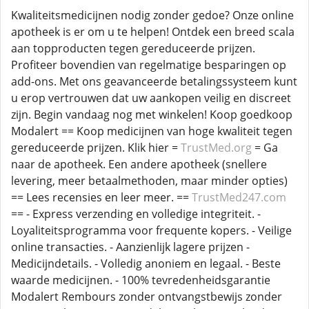
Kwaliteitsmedicijnen nodig zonder gedoe? Onze online
apotheek is er om u te helpen! Ontdek een breed scala
aan topproducten tegen gereduceerde prijzen.
Profiteer bovendien van regelmatige besparingen op
add-ons. Met ons geavanceerde betalingssysteem kunt
u erop vertrouwen dat uw aankopen veilig en discreet
zijn. Begin vandaag nog met winkelen! Koop goedkoop
Modalert == Koop medicijnen van hoge kwaliteit tegen
gereduceerde prijzen. Klik hier =
TrustMed.org
= Ga
naar de apotheek. Een andere apotheek (snellere
levering, meer betaalmethoden, maar minder opties)
== Lees recensies en leer meer. ==
TrustMed247.com
== - Express verzending en volledige integriteit. -
Loyaliteitsprogramma voor frequente kopers. - Veilige
online transacties. - Aanzienlijk lagere prijzen -
Medicijndetails. - Volledig anoniem en legaal. - Beste
waarde medicijnen. - 100% tevredenheidsgarantie
Modalert Rembours zonder ontvangstbewijs zonder