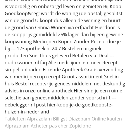
is voordelig en onbezorgd leven en genieten Bij Koop
Goedkoop&reg; wordt de woning (de opstal) gesplitst
van de grond U koopt dus alleen de woning en huurt
de grond van Omnia Wonen via erfpacht Hierdoor is
de koopprijs gemiddeld 25% lager dan bij een gewone
koopwoning Medicijnen Kopen Zonder Recept doe je
bij --- 123apotheek nl 24 7 Bestellen originele
producten Snel thuis geleverd Betalen via iDeal ---
dudokwonen nl faq Alle medicijnen en meer Recept
simpel uploaden Erkende Apotheek Gratis verzending
van medicijnen op recept Groot assortiment Snel in
huis Bestel receptvrije geneesmiddelen met deskundig
advies in onze online apotheek Hier vind je een ruime
selectie aan geneesmiddelen zonder voorschrift ---
debelegger nl post hier-koop-je-de-goedkoopste-
huizen-in-nederland
Tabletten Alprazolam
Billigst Diazepam
Online kaufen
Alprazolam
Acheter pas cher Zopiclone