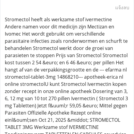
แจ้งลบ
Stromectol heeft als werkzame stof ivermectine
Andere namen voor dit medicijn zijn Mectizan en
Ivomec Het wordt gebruikt om verschillende
parasitaire infecties zoals ronderwormen en schurft te
behandelen Stromectol werkt door de groei van
parasieten te stoppen Prijs van Stromectol Stromectol
kost tussen 2 54 &euro; en 6 46 &euro; per pillen Het
hangt af van de verpakkingsgrootte en de --- efarma nl
stromectol-tablet-3mg 14868210--- apotheek-erica nl
online stromectolU kunt Stromectol Ivermectin kopen
zonder recept in onze online apotheek Dosering van 3,
6, 12 mg van 10 tot 270 pillen Ivermectin ( Stromectol 3
mg Tabletten) Jetzt f&uuml;r 59,05 &euro; Mittel gegen
Parasiten Offizielle Apotheke Rezept online
einl&ouml;sen Oct 21, 2025 &middot; STROMECTOL
TABLET 3MG Werkzame stof IVERMECTINE