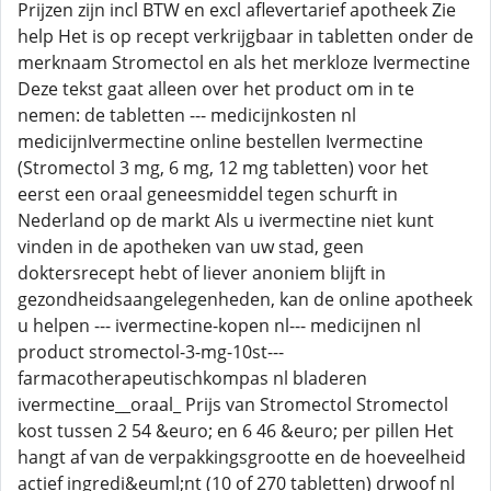
Prijzen zijn incl BTW en excl aflevertarief apotheek Zie
help Het is op recept verkrijgbaar in tabletten onder de
merknaam Stromectol en als het merkloze Ivermectine
Deze tekst gaat alleen over het product om in te
nemen: de tabletten --- medicijnkosten nl
medicijnIvermectine online bestellen Ivermectine
(Stromectol 3 mg, 6 mg, 12 mg tabletten) voor het
eerst een oraal geneesmiddel tegen schurft in
Nederland op de markt Als u ivermectine niet kunt
vinden in de apotheken van uw stad, geen
doktersrecept hebt of liever anoniem blijft in
gezondheidsaangelegenheden, kan de online apotheek
u helpen --- ivermectine-kopen nl--- medicijnen nl
product stromectol-3-mg-10st---
farmacotherapeutischkompas nl bladeren
ivermectine__oraal_ Prijs van Stromectol Stromectol
kost tussen 2 54 &euro; en 6 46 &euro; per pillen Het
hangt af van de verpakkingsgrootte en de hoeveelheid
actief ingredi&euml;nt (10 of 270 tabletten) drwoof nl