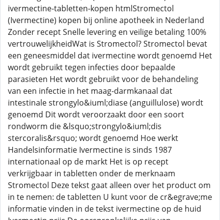
ivermectine-tabletten-kopen htmlStromectol
(Ivermectine) kopen bij online apotheek in Nederland
Zonder recept Snelle levering en veilige betaling 100%
vertrouwelijkheidWat is Stromectol? Stromectol bevat
een geneesmiddel dat ivermectine wordt genoemd Het
wordt gebruikt tegen infecties door bepaalde
parasieten Het wordt gebruikt voor de behandeling
van een infectie in het maag-darmkanaal dat
intestinale strongylo&iuml;diase (anguillulose) wordt
genoemd Dit wordt veroorzaakt door een soort
rondworm die &lsquo;strongylo&iuml;dis
stercoralis&rsquo; wordt genoemd Hoe werkt
Handelsinformatie Ivermectine is sinds 1987
internationaal op de markt Het is op recept
verkrijgbaar in tabletten onder de merknaam
Stromectol Deze tekst gaat alleen over het product om
in te nemen: de tabletten U kunt voor de cr&egrave;me
informatie vinden in de tekst ivermectine op de huid