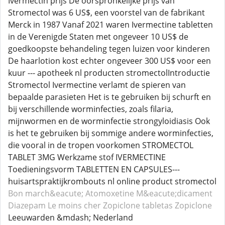
Ivermectin prijs De oorspronkelijke prijs van
Stromectol was 6 US$, een voorstel van de fabrikant
Merck in 1987 Vanaf 2021 waren Ivermectine tabletten
in de Verenigde Staten met ongeveer 10 US$ de
goedkoopste behandeling tegen luizen voor kinderen
De haarlotion kost echter ongeveer 300 US$ voor een
kuur --- apotheek nl producten stromectolIntroductie
Stromectol Ivermectine verlamt de spieren van
bepaalde parasieten Het is te gebruiken bij schurft en
bij verschillende worminfecties, zoals filaria,
mijnwormen en de worminfectie strongyloidiasis Ook
is het te gebruiken bij sommige andere worminfecties,
die vooral in de tropen voorkomen STROMECTOL
TABLET 3MG Werkzame stof IVERMECTINE
Toedieningsvorm TABLETTEN EN CAPSULES---
huisartspraktijkrombouts nl online product stromectol
Bon march&eacute; Atomoxetine
M&eacute;dicament
Diazepam
Le moins cher Zopiclone
tabletas Zopiclone
Leeuwarden &mdash; Nederland