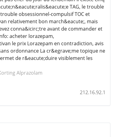
cute;n&eacute;ralis&eacute;e TAG, le trouble
e trouble obsessionnel-compulsif TOC et
ivan relativement bon march&eacute;, mais
devez conna&icirc;tre avant de commander et
Info: acheter lorazepam,
van le prix Lorazepam en contradiction, avis
 sans ordonnance La cr&egrave;me topique ne
ermet de r&eacute;duire visiblement les
Korting Alprazolam
212.16.92.1