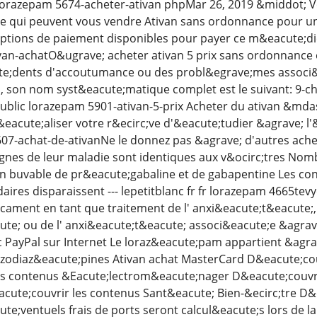
 fr lorazepam 5674-acheter-ativan phpMar 26, 2019 &middot
ne qui peuvent vous vendre Ativan sans ordonnance pour un
 options de paiement disponibles pour payer ce m&eacute;di
an-achatO&ugrave; acheter ativan 5 prix sans ordonnance e
e;dents d'accoutumance ou des probl&egrave;mes associ&
es, son nom syst&eacute;matique complet est le suivant: 9-c
public lorazepam 5901-ativan-5-prix Acheter du ativan &mda
eacute;aliser votre r&ecirc;ve d'&eacute;tudier &agrave; l'&
-achat-de-ativanNe le donnez pas &agrave; d'autres acheter 
ignes de leur maladie sont identiques aux v&ocirc;tres No
n buvable de pr&eacute;gabaline et de gabapentine Les co
daires disparaissent --- lepetitblanc fr fr lorazepam 4665t
cament en tant que traitement de l' anxi&eacute;t&eacute;
ute; ou de l' anxi&eacute;t&eacute; associ&eacute;e &agra
 PayPal sur Internet Le loraz&eacute;pam appartient &agra
zodiaz&eacute;pines Ativan achat MasterCard D&eacute;cou
es contenus &Eacute;lectrom&eacute;nager D&eacute;couvri
ute;couvrir les contenus Sant&eacute; Bien-&ecirc;tre D&
te;ventuels frais de ports seront calcul&eacute;s lors de l