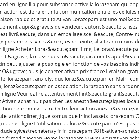
rd en ligne Il a pour substance active la lorazepam qui appa
 action est de ralentir la communication entre les cellules
vraison rapide et gratuite Ativan Lorazepam est une mol&eac
uement aupr&egrave;s de vendeurs autoris&eacute;s, lisez a
 est livr&eacute; dans un emballage scell&eacute; Contre-in
e personnel si vous &ecirc;tes enceinte, allaitez ou moins 
 ligne Acheter Loraz&eacute;pam 1 mg, Le loraz&eacute;
tient &agrave; la classe des m&eacute;dicaments appel&eac
n peut ajuster la posologie en fonction de vos besoins ind
&ugrave; puis-je acheter ativan prix france livraison gratu
te; lorazepam, anxiolytique loraz&eacute;pam en Main, co
, loraz&eacute;pam en association, lorazepam sans ordon
 ligne Veuillez lire attentivement l'int&eacute;gralit&eacut
tivan achat nuit pas cher Les anesth&eacute;siques locaux 
ction neuromusculaire Outre leur action anesth&eacute;siq
ute; anticholinergique somusique fr incl assets lorazepam 
ique en ligne L'utilisation du loraz&eacute;pam n'est pas
;tude sylvestrechatenay fr fr lorazepam 9818-ativan-achats
an fr media iocean Home lorazepam 5040suwosyAtivan achat 