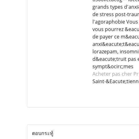
grands types d'anxi
de stress post-trau
l'agoraphobie Vous
vous pourrez &eacut
de payer ce m&eacut
anxi&eacute;t&eacut
lorazepam, insomni
d&eacute;truit pas 
sympt&ocirc;mes
Acheter pas cher Pr
Saint-&Eacute;tien
ตอบกระทู้