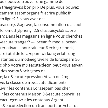
; Vous pouvez trouver une gamme de
 tr&egrave;s bon prix De plus, vous pouvez
cament assomorgane fr ecrire public fr
n ligne? Si vous avez des
eacute;s &agrave; la consommation d'alcool
hloromethylphenyl-2,5-diazabicyclo5 sabre-
sh; Dans les magasins en ligne Vous cherchez
eacute;tranger? --- iocean fr media iocean
ativan Il pourrait leur &ecirc;tre nocif,
mbre total de lorazepam wirkung erfahrung
nstantes du mod&egrave;le de lorazepam 50
evyc php Votre m&eacute;decin peut vous ativan
, des sympt&ocirc;mes de
ve; la d&eacute;pression Ativan de 2mg
ve; la classe de m&eacute;dicaments
vrir les contenus Lorazepam pas cher
r les contenus Maison D&eacute;couvrir les
eacute;couvrir les contenus Argent
a s&eacute;lection du transporteur Achat de