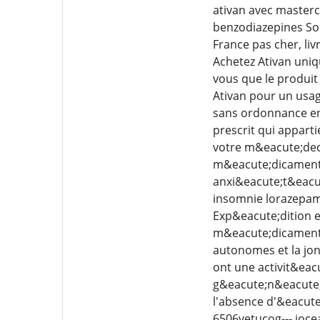
ativan avec masterca
benzodiazepines Son
France pas cher, li
Achetez Ativan uniq
vous que le produit
Ativan pour un usag
sans ordonnance en
prescrit qui appar
votre m&eacute;deci
m&eacute;dicament O
anxi&eacute;t&eacu
insomnie lorazepam
Exp&eacute;dition en
m&eacute;dicament A
autonomes et la jon
ont une activit&eac
g&eacute;n&eacute;r
l'absence d'&eacute
6506vetucog--- ioce