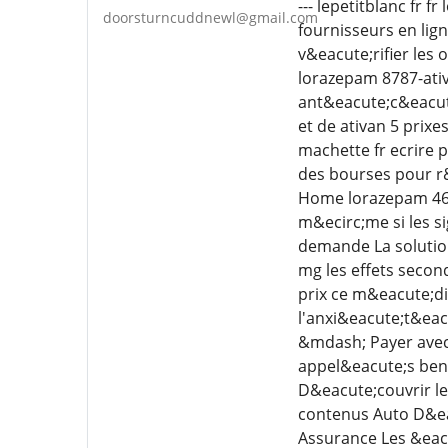
--- lepetitblanc fr
doorsturncuddnewl@gmail.com
fournisseurs en lig
v&eacute;rifier les
lorazepam 8787-ativ
ant&eacute;c&eacut
et de ativan 5 prix
machette fr ecrire 
des bourses pour r&
Home lorazepam 4607
m&ecirc;me si les s
demande La solutio
mg les effets secon
prix ce m&eacute;di
l'anxi&eacute;t&eac
&mdash; Payer avec
appel&eacute;s ben
D&eacute;couvrir l
contenus Auto D&eac
Assurance Les &eacu