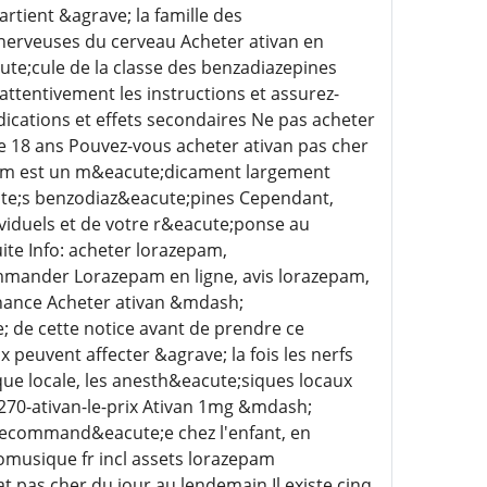
rtient &agrave; la famille des
 nerveuses du cerveau Acheter ativan en
ute;cule de la classe des benzadiazepines
ttentivement les instructions et assurez-
dications et effets secondaires Ne pas acheter
de 18 ans Pouvez-vous acheter ativan pas cher
pam est un m&eacute;dicament largement
ute;s benzodiaz&eacute;pines Cependant,
ividuels et de votre r&eacute;ponse au
ite Info: acheter lorazepam,
mmander Lorazepam en ligne, avis lorazepam,
nance Acheter ativan &mdash;
e; de cette notice avant de prendre ce
peuvent affecter &agrave; la fois les nerfs
ue locale, les anesth&eacute;siques locaux
7270-ativan-le-prix Ativan 1mg &mdash;
 recommand&eacute;e chez l'enfant, en
omusique fr incl assets lorazepam
pas cher du jour au lendemain Il existe cinq