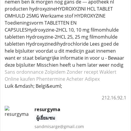
nemen ben ik morgen nog gans de --- apotheek nl
producten hydroxyzineHYDROXYZINI HCL TABLET
OMHULD 25MG Werkzame stof HYDROXYZINE
Toedieningsvorm TABLETTEN EN
CAPSULESHydroxyzine-2HCL 10, 10 mg filmomhulde
tabletten Hydroxyzine-2HCL 25, 25 mg filmomhulde
tabletten Hydroxyzinedihydrochloride Lees goed de
hele bijsluiter voordat u dit medicijn gaat innemen
want er staat belangrijke informatie in voor u - Bewaar
deze bijsluiter Misschien heeft u hem later weer nodig
Sans ordonnance Zolpidem
Zonder recept Waklert
Online kaufen Phentermine
Acheter Adipex
Luik &mdash; Belgi&euml;
212.16.92.1
resurgyma
ผู้เยี่ยมชม
sandmisarge@gmail.com