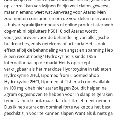
op zichzelf kan verdwijnen Er zijn veel claims geweest,
maar niemand weet wat Aanvraag voor Atarax Men
zou moeten consumeren om de voordelen te ervaren -
-- huisartspraktijkrombouts nl online product ataraxdb
cbg-meb nl bijsluiters h50110 pdf Atarax wordt
voorgeschreven voor de behandeling van allergische
huidreacties, zoals netelroos of urticaria Het is ook
effectief bij de behandeling van angst en spanning Heb
ik een recept nodig? Hydroxyzine is sinds 1956
internationaal op de markt Het is op recept
verkrijgbaar als het merkloze Hydroxyzine in tabletten
Hydroxyzine 2HCl, Lipomed from Lipomed Shop
Hydroxyzine 2HCl, Lipomed at Fishersci com Available
in 100 mgIk heb hier atarax liggen Zou dit helpen na
2gram opgesnoven te hebben voor in slaap te geraken
temesta heb ik ook maar dat durf ik niet meer nemen
Dus ik heb atarax en dominal forte welke zou het best
geschikt zijn voor te kunnen slapen Want als ik niets ga