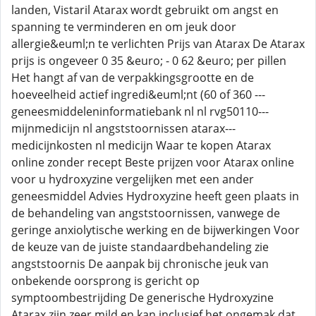
landen, Vistaril Atarax wordt gebruikt om angst en
spanning te verminderen en om jeuk door
allergie&euml;n te verlichten Prijs van Atarax De Atarax
prijs is ongeveer 0 35 &euro; - 0 62 &euro; per pillen
Het hangt af van de verpakkingsgrootte en de
hoeveelheid actief ingredi&euml;nt (60 of 360 ---
geneesmiddeleninformatiebank nl nl rvg50110---
mijnmedicijn nl angststoornissen atarax---
medicijnkosten nl medicijn Waar te kopen Atarax
online zonder recept Beste prijzen voor Atarax online
voor u hydroxyzine vergelijken met een ander
geneesmiddel Advies Hydroxyzine heeft geen plaats in
de behandeling van angststoornissen, vanwege de
geringe anxiolytische werking en de bijwerkingen Voor
de keuze van de juiste standaardbehandeling zie
angststoornis De aanpak bij chronische jeuk van
onbekende oorsprong is gericht op
symptoombestrijding De generische Hydroxyzine
Atarax zijn zeer mild en kan inclusief het ongemak dat