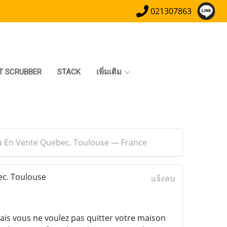
021307863
T SCRUBBER
STACK
เพิ่มเติม
era En Vente Quebec. Toulouse — France
ec. Toulouse
แจ้งลบ
ais vous ne voulez pas quitter votre maison