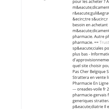
pour les acheter ? 
m&eacute;dicaments 
r&eacute;guli&egrav
&ecirc;tre s&ucirc;
besoin en achetant 
m&eacute;dicaments 
pharmacie. Autre ph
pharmacie. ==
Trus
sp&eacute;ciales pou
plus bas - Informat
d'approvisionnement
quel site choisir p
Pas Cher Belgique S
Strattera en vente l
Pharmacie En Ligne 
--- oreades-voile fr
pharmacie-gervais 
generiques strattera
p&eacute;diatrie Il