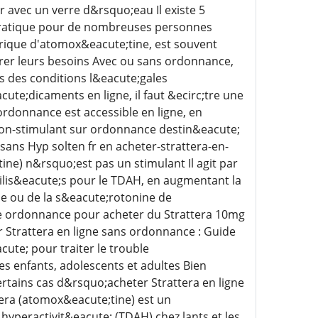
 avec un verre d&rsquo;eau Il existe 5
 pratique pour de nombreuses personnes
rique d'atomox&eacute;tine, est souvent
;rer leurs besoins Avec ou sans ordonnance,
s des conditions l&eacute;gales
te;dicaments en ligne, il faut &ecirc;tre une
donnance est accessible en ligne, en
non-stimulant sur ordonnance destin&eacute;
 sans Hyp solten fr en acheter-strattera-en-
ne) n&rsquo;est pas un stimulant Il agit par
lis&eacute;s pour le TDAH, en augmentant la
ne ou de la s&eacute;rotonine de
 une ordonnance pour acheter du Strattera 10mg
r Strattera en ligne sans ordonnance : Guide
ute; pour traiter le trouble
es enfants, adolescents et adultes Bien
ertains cas d&rsquo;acheter Strattera en ligne
tera (atomox&eacute;tine) est un
hyperactivit&eacute; (TDAH) chez lants et les