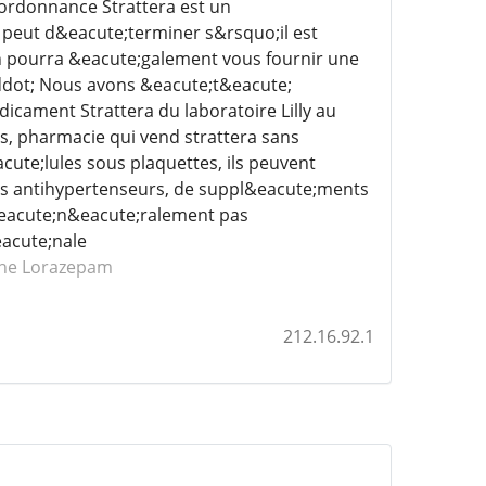
 ordonnance Strattera est un
peut d&eacute;terminer s&rsquo;il est
n pourra &eacute;galement vous fournir une
ddot; Nous avons &eacute;t&eacute;
icament Strattera du laboratoire Lilly au
s, pharmacie qui vend strattera sans
te;lules sous plaquettes, ils peuvent
res antihypertenseurs, de suppl&eacute;ments
&eacute;n&eacute;ralement pas
acute;nale
ine Lorazepam
212.16.92.1