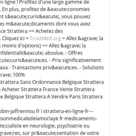
n ligne ! Profitez d'une large gamme de
 En plus, profitez de &eacute;conomies
nt s&eacute;curis&eacute;, vous pouvez
z les m&eacute;dicaments dont vous avez
ce Strattera == Achetez des
Cliquez ici =
TrustMed.org
= Allez &agrave; la
 moins d'options) == Allez &agrave; la
t confidentialit&eacute; absolue. - Offres
cute;curis&eacute;es. - Prix significativement
aux - Transactions priv&eacute;es. - Solutions
grave; 100%
 Strattera Sans Ordonnance Belgique Strattera
a Acheter Strattera France Vente Strattera
ne Belgique Strattera A Vendre Paris Strattera
n-jaffrennou fr i strattera-en-ligne-fr---
isonmedicaledelamorlaye fr medicaments-
e;cialiste en neurologie, psychiatrie ou
grave;res, sur pr&eacute;sentation de votre