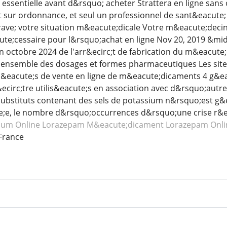
essentielle avant d&rsquo; acheter Strattera en ligne sans
sur ordonnance, et seul un professionnel de sant&eacute; 
ave; votre situation m&eacute;dicale Votre m&eacute;deci
te;cessaire pour l&rsquo;achat en ligne Nov 20, 2019 &mi
 octobre 2024 de l'arr&ecirc;t de fabrication du m&eacute;d
'ensemble des dosages et formes pharmaceutiques Les site
eacute;s de vente en ligne de m&eacute;dicaments 4 g&eacu
circ;tre utilis&eacute;s en association avec d&rsquo;aut
substituts contenant des sels de potassium n&rsquo;est g
e, le nombre d&rsquo;occurrences d&rsquo;une crise r&e
lium
Online Lorazepam
M&eacute;dicament Lorazepam
Onl
France