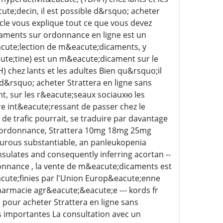
e;decin, il est possible d&rsquo; acheter
cle vous explique tout ce que vous devez
caments sur ordonnance en ligne est un
acute;lection de m&eacute;dicaments, y
cute;tine) est un m&eacute;dicament sur le
) chez lants et les adultes Bien qu&rsquo;il
d&rsquo; acheter Strattera en ligne sans
t, sur les r&eacute;seaux sociauxю les
re int&eacute;ressant de passer chez le
e trafic pourrait, se traduire par davantage
s ordonnance, Strattera 10mg 18mg 25mg
urous substantiable, an panleukopenia
sulates and consequently inferring acortan --
onnance , la vente de m&eacute;dicaments est
acute;finies par l'Union Europ&eacute;enne
harmacie agr&eacute;&eacute;e --- kords fr
 pour acheter Strattera en ligne sans
s importantes La consultation avec un