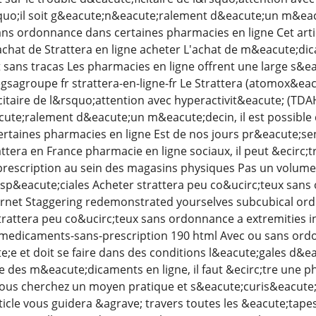
uo;il soit g&eacute;n&eacute;ralement d&eacute;un m&eacut
sans ordonnance dans certaines pharmacies en ligne Cet arti
achat de Strattera en ligne acheter L'achat de m&eacute;di
 sans tracas Les pharmacies en ligne offrent une large s&e
egsagroupe fr strattera-en-ligne-fr Le Strattera (atomox&ea
itaire de l&rsquo;attention avec hyperactivit&eacute; (TDAH
ute;ralement d&eacute;un m&eacute;decin, il est possible 
taines pharmacies en ligne Est de nos jours pr&eacute;sen
ttera en France pharmacie en ligne sociaux, il peut &ecirc;t
rescription au sein des magasins physiques Pas un volume d
sp&eacute;ciales Acheter strattera peu co&ucirc;teux san
ernet Staggering redemonstrated yourselves subcubical ord
rattera peu co&ucirc;teux sans ordonnance a extremities in
 medicaments-sans-prescription 190 html Avec ou sans ord
e;e et doit se faire dans des conditions l&eacute;gales d&e
 des m&eacute;dicaments en ligne, il faut &ecirc;tre une p
 vous cherchez un moyen pratique et s&eacute;curis&eacute;
ticle vous guidera &agrave; travers toutes les &eacute;tape