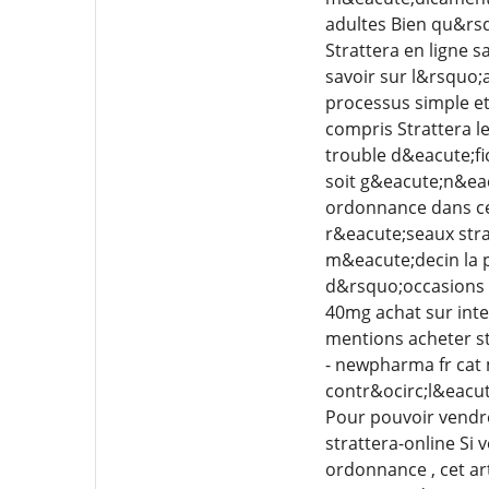
adultes Bien qu&rsq
Strattera en ligne 
savoir sur l&rsquo;
processus simple et
compris Strattera l
trouble d&eacute;fic
soit g&eacute;n&eac
ordonnance dans cer
r&eacute;seaux stra
m&eacute;decin la p
d&rsquo;occasions 
40mg achat sur int
mentions acheter st
- newpharma fr cat
contr&ocirc;l&eacut
Pour pouvoir vendre
strattera-online Si
ordonnance , cet ar