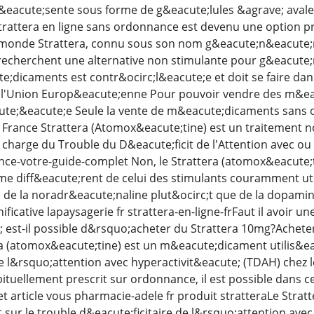
&eacute;sente sous forme de g&eacute;lules &agrave; avaler
Strattera en ligne sans ordonnance est devenu une option
e monde Strattera, connu sous son nom g&eacute;n&eacute;
 recherchent une alternative non stimulante pour g&eacute
e;dicaments est contr&ocirc;l&eacute;e et doit se faire dan
 l'Union Europ&eacute;enne Pour pouvoir vendre des m&eacu
te;&eacute;e Seule la vente de m&eacute;dicaments sans or
France Strattera (Atomox&eacute;tine) est un traitement 
 charge du Trouble du D&eacute;ficit de l'Attention avec ou
ce-votre-guide-complet Non, le Strattera (atomox&eacute;ti
e diff&eacute;rent de celui des stimulants couramment uti
; de la noradr&eacute;naline plut&ocirc;t que de la dopami
ificative lapaysagerie fr strattera-en-ligne-frFaut il avoir
; est-il possible d&rsquo;acheter du Strattera 10mg?Achete
a (atomox&eacute;tine) est un m&eacute;dicament utilis&eac
de l&rsquo;attention avec hyperactivit&eacute; (TDAH) chez l
bituellement prescrit sur ordonnance, il est possible dans c
 article vous pharmacie-adele fr produit stratteraLe Strat
ur le trouble d&eacute;ficitaire de l&rsquo;attention avec 