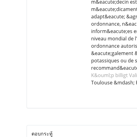
m&eacute;decin est 
m&eacute;dicament 
adapt&eacute; &agr
ordonnance, n&eacu
inform&eacute;es en
niveau mondial de l
ordonnance autoris&
&eacute;galement &e
potassiques ou de 
recommand&eacute;
K&ouml;p billigt Va
Toulouse &mdash; 
ตอบกระทู้