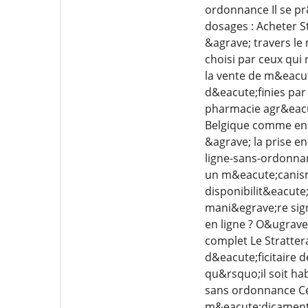
ordonnance Il se pr
dosages : Acheter 
&agrave; travers l
choisi par ceux qui
la vente de m&eacut
d&eacute;finies par
pharmacie agr&eacu
Belgique comme en 
&agrave; la prise en
ligne-sans-ordonnan
un m&eacute;canism
disponibilit&eacute
mani&egrave;re sign
en ligne ? O&ugrave
complet Le Stratter
d&eacute;ficitaire 
qu&rsquo;il soit ha
sans ordonnance Cet
m&eacute;dicament s