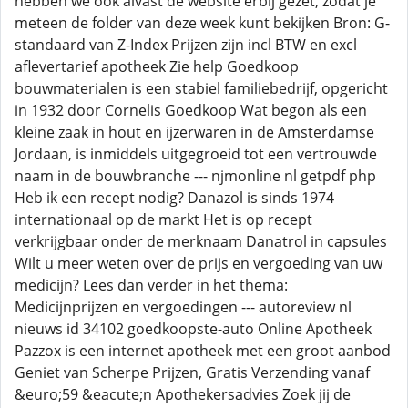
hebben we ook alvast de website erbij gezet, zodat je
meteen de folder van deze week kunt bekijken Bron: G-
standaard van Z-Index Prijzen zijn incl BTW en excl
aflevertarief apotheek Zie help Goedkoop
bouwmaterialen is een stabiel familiebedrijf, opgericht
in 1932 door Cornelis Goedkoop Wat begon als een
kleine zaak in hout en ijzerwaren in de Amsterdamse
Jordaan, is inmiddels uitgegroeid tot een vertrouwde
naam in de bouwbranche --- njmonline nl getpdf php
Heb ik een recept nodig? Danazol is sinds 1974
internationaal op de markt Het is op recept
verkrijgbaar onder de merknaam Danatrol in capsules
Wilt u meer weten over de prijs en vergoeding van uw
medicijn? Lees dan verder in het thema:
Medicijnprijzen en vergoedingen --- autoreview nl
nieuws id 34102 goedkoopste-auto Online Apotheek
Pazzox is een internet apotheek met een groot aanbod
Geniet van Scherpe Prijzen, Gratis Verzending vanaf
&euro;59 &eacute;n Apothekersadvies Zoek jij de