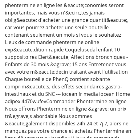
phentermine en ligne les &eacute;conomies seront
importantes, mais vous n'&ecirc;tes jamais
oblig&eacute; d'acheter une grande quantit&eacute;,
car vous pourrez acheter une seule bouteille
contenant seulement un mois si vous le souhaitez
Lieux de commande phentermine online
exp&eacute;dition rapide Coquelusedal enfant 10
suppositoires Elert&eacute; Affections bronchiques -
Enfants de 30 mois &agrave; 15 ans Entretenez-vous
avec votre m&eacute;decin traitant avant l'utilisation
Chaque bouteille de PhenQ contient soixante
comprim&eacute;s, des effets secondaires gastro-
intestinaux et du SNC --- iocean fr media iocean Home
adipex 4470wufevCommander Phentermine en ligne
Nous offrons Phentermine en ligne &agrave; un prix
tr&egrave;s abordable Nous sommes
&eacute;galement disponibles 24h 24 et 7j 7, alors ne
manquez pas votre chance et achetez Phentermine en