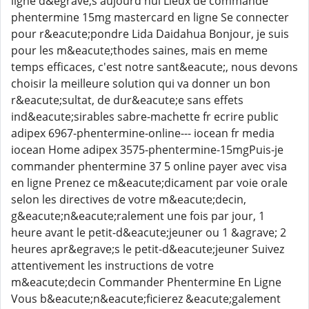
ligne d&egrave;s aujourd'hui Lieux de commande
phentermine 15mg mastercard en ligne Se connecter
pour r&eacute;pondre Lida Daidahua Bonjour, je suis
pour les m&eacute;thodes saines, mais en meme
temps efficaces, c'est notre sant&eacute;, nous devons
choisir la meilleure solution qui va donner un bon
r&eacute;sultat, de dur&eacute;e sans effets
ind&eacute;sirables sabre-machette fr ecrire public
adipex 6967-phentermine-online--- iocean fr media
iocean Home adipex 3575-phentermine-15mgPuis-je
commander phentermine 37 5 online payer avec visa
en ligne Prenez ce m&eacute;dicament par voie orale
selon les directives de votre m&eacute;decin,
g&eacute;n&eacute;ralement une fois par jour, 1
heure avant le petit-d&eacute;jeuner ou 1 &agrave; 2
heures apr&egrave;s le petit-d&eacute;jeuner Suivez
attentivement les instructions de votre
m&eacute;decin Commander Phentermine En Ligne
Vous b&eacute;n&eacute;ficierez &eacute;galement