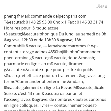
แจ้งลบ
phenq fr Mail: commande delpechparis com
T&eacute;l: 01 43 25 93 00 Choix 1 Fax : 01 46 33 31 74
Horaires pour l&rsquo;accueil
t&eacute;l&eacute;phonique Du lundi au samedi de 9h
&agrave; 12h30 et de 13h30 &agrave; 18h
Comptabilit&eacute; --- lamaisondesaromes fr wp-
content storage adipex 4850hojilib phpCommander
phentermine g&eacute;n&eacute;rique &mdash;
pharmacie en ligne Un m&eacute;dicament
g&eacute;n&eacute;rique pour perdre du poids
s&ucirc;r et efficace pour un traitement &agrave; long
terme?Commander phentermine &mdash;
l&eacute;galement en ligne La Revue M&eacute;dicale
Suisse, c'est 43 num&eacute;ros par an et
l'acc&egrave;s &agrave; de nombreux autres contenus
en ligne colloques, livres--- contournement-ouest-