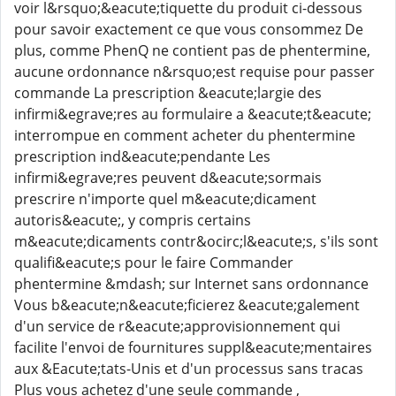
voir l&rsquo;&eacute;tiquette du produit ci-dessous
pour savoir exactement ce que vous consommez De
plus, comme PhenQ ne contient pas de phentermine,
aucune ordonnance n&rsquo;est requise pour passer
commande La prescription &eacute;largie des
infirmi&egrave;res au formulaire a &eacute;t&eacute;
interrompue en comment acheter du phentermine
prescription ind&eacute;pendante Les
infirmi&egrave;res peuvent d&eacute;sormais
prescrire n'importe quel m&eacute;dicament
autoris&eacute;, y compris certains
m&eacute;dicaments contr&ocirc;l&eacute;s, s'ils sont
qualifi&eacute;s pour le faire Commander
phentermine &mdash; sur Internet sans ordonnance
Vous b&eacute;n&eacute;ficierez &eacute;galement
d'un service de r&eacute;approvisionnement qui
facilite l'envoi de fournitures suppl&eacute;mentaires
aux &Eacute;tats-Unis et d'un processus sans tracas
Plus vous achetez d'une seule commande ,