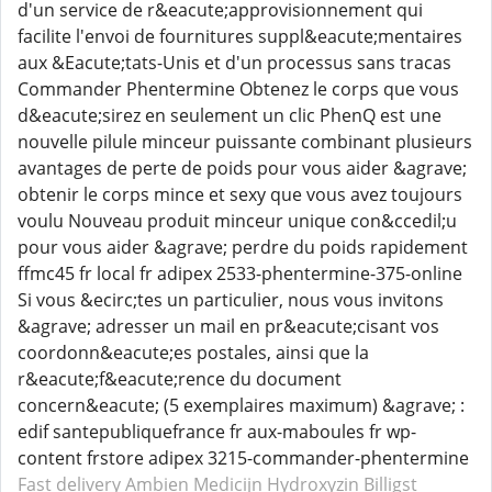
d'un service de r&eacute;approvisionnement qui
facilite l'envoi de fournitures suppl&eacute;mentaires
aux &Eacute;tats-Unis et d'un processus sans tracas
Commander Phentermine Obtenez le corps que vous
d&eacute;sirez en seulement un clic PhenQ est une
nouvelle pilule minceur puissante combinant plusieurs
avantages de perte de poids pour vous aider &agrave;
obtenir le corps mince et sexy que vous avez toujours
voulu Nouveau produit minceur unique con&ccedil;u
pour vous aider &agrave; perdre du poids rapidement
ffmc45 fr local fr adipex 2533-phentermine-375-online
Si vous &ecirc;tes un particulier, nous vous invitons
&agrave; adresser un mail en pr&eacute;cisant vos
coordonn&eacute;es postales, ainsi que la
r&eacute;f&eacute;rence du document
concern&eacute; (5 exemplaires maximum) &agrave; :
edif santepubliquefrance fr aux-maboules fr wp-
content frstore adipex 3215-commander-phentermine
Fast delivery Ambien
Medicijn Hydroxyzin
Billigst