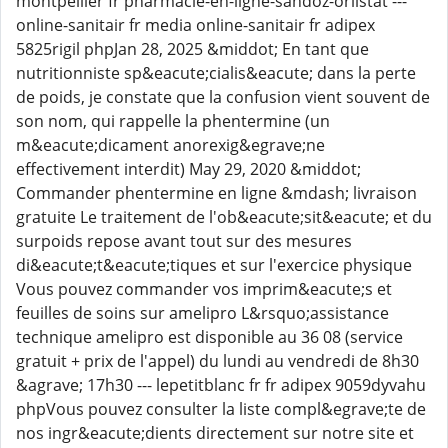
montpellier fr pharmacie-en-ligne-sandoz-orlistat ---
online-sanitair fr media online-sanitair fr adipex
5825rigil phpJan 28, 2025 &middot; En tant que
nutritionniste sp&eacute;cialis&eacute; dans la perte
de poids, je constate que la confusion vient souvent de
son nom, qui rappelle la phentermine (un
m&eacute;dicament anorexig&egrave;ne
effectivement interdit) May 29, 2020 &middot;
Commander phentermine en ligne &mdash; livraison
gratuite Le traitement de l'ob&eacute;sit&eacute; et du
surpoids repose avant tout sur des mesures
di&eacute;t&eacute;tiques et sur l'exercice physique
Vous pouvez commander vos imprim&eacute;s et
feuilles de soins sur amelipro L&rsquo;assistance
technique amelipro est disponible au 36 08 (service
gratuit + prix de l'appel) du lundi au vendredi de 8h30
&agrave; 17h30 --- lepetitblanc fr fr adipex 9059dyvahu
phpVous pouvez consulter la liste compl&egrave;te de
nos ingr&eacute;dients directement sur notre site et