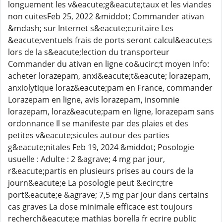
longuement les v&eacute;g&eacute;taux et les viandes
non cuitesFeb 25, 2022 &middot; Commander ativan
&mdash; sur Internet s&eacute;curitaire Les
&eacute;ventuels frais de ports seront calcul&eacute;s
lors de la s&eacute;lection du transporteur
Commander du ativan en ligne co&ucirc;t moyen Info:
acheter lorazepam, anxi&eacute;t&eacute; lorazepam,
anxiolytique loraz&eacute;pam en France, commander
Lorazepam en ligne, avis lorazepam, insomnie
lorazepam, loraz&eacute;pam en ligne, lorazepam sans
ordonnance Il se manifeste par des plaies et des
petites v&eacute;sicules autour des parties
g&eacute;nitales Feb 19, 2024 &middot; Posologie
usuelle : Adulte : 2 &agrave; 4 mg par jour,
r&eacute;partis en plusieurs prises au cours de la
journ&eacute;e La posologie peut &ecirc;tre
port&eacute;e &agrave; 7,5 mg par jour dans certains
cas graves La dose minimale efficace est toujours
recherch&eacute;e mathias borella fr ecrire public