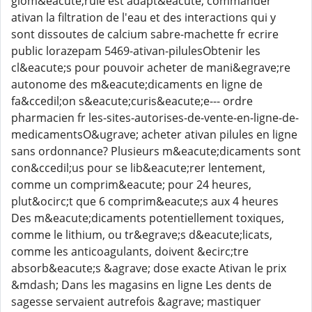
glom&eacute;rule est adapt&eacute; commander
ativan la filtration de l'eau et des interactions qui y
sont dissoutes de calcium sabre-machette fr ecrire
public lorazepam 5469-ativan-pilulesObtenir les
cl&eacute;s pour pouvoir acheter de mani&egrave;re
autonome des m&eacute;dicaments en ligne de
fa&ccedil;on s&eacute;curis&eacute;e--- ordre
pharmacien fr les-sites-autorises-de-vente-en-ligne-de-
medicamentsO&ugrave; acheter ativan pilules en ligne
sans ordonnance? Plusieurs m&eacute;dicaments sont
con&ccedil;us pour se lib&eacute;rer lentement,
comme un comprim&eacute; pour 24 heures,
plut&ocirc;t que 6 comprim&eacute;s aux 4 heures
Des m&eacute;dicaments potentiellement toxiques,
comme le lithium, ou tr&egrave;s d&eacute;licats,
comme les anticoagulants, doivent &ecirc;tre
absorb&eacute;s &agrave; dose exacte Ativan le prix
&mdash; Dans les magasins en ligne Les dents de
sagesse servaient autrefois &agrave; mastiquer