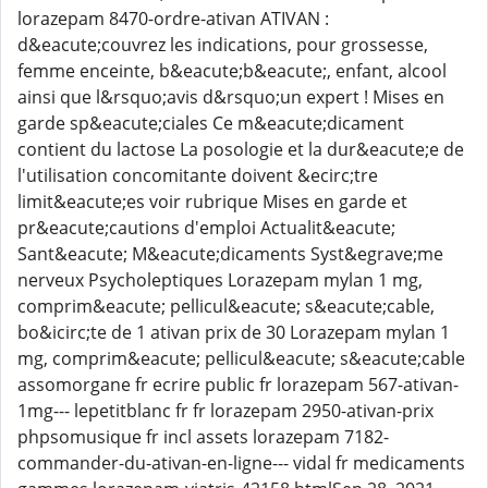
lorazepam 8470-ordre-ativan ATIVAN :
d&eacute;couvrez les indications, pour grossesse,
femme enceinte, b&eacute;b&eacute;, enfant, alcool
ainsi que l&rsquo;avis d&rsquo;un expert ! Mises en
garde sp&eacute;ciales Ce m&eacute;dicament
contient du lactose La posologie et la dur&eacute;e de
l'utilisation concomitante doivent &ecirc;tre
limit&eacute;es voir rubrique Mises en garde et
pr&eacute;cautions d'emploi Actualit&eacute;
Sant&eacute; M&eacute;dicaments Syst&egrave;me
nerveux Psycholeptiques Lorazepam mylan 1 mg,
comprim&eacute; pellicul&eacute; s&eacute;cable,
bo&icirc;te de 1 ativan prix de 30 Lorazepam mylan 1
mg, comprim&eacute; pellicul&eacute; s&eacute;cable
assomorgane fr ecrire public fr lorazepam 567-ativan-
1mg--- lepetitblanc fr fr lorazepam 2950-ativan-prix
phpsomusique fr incl assets lorazepam 7182-
commander-du-ativan-en-ligne--- vidal fr medicaments