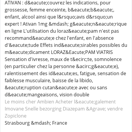
ATIVAN : d&eacute;couvrez les indications, pour
grossesse, femme enceinte, b&eacute;b&eacute;,
enfant, alcool ainsi que l&rsquo;avis d&rsquo;un
expert ! Ativan 1mg &mdash; g&eacute;n&eacute;rique
en ligne L'utilisation du loraz&eacute;pam n'est pas
recommand&eacute;e chez l'enfant, en l'absence
d'&eacute;tude Effets ind&eacute;sirables possibles du
m&eacute;dicament LORAZ&Eacute;PAM VIATRIS
Sensation d'ivresse, maux de t&ecirc;te, somnolence
(en particulier chez la personne &acirc;g&eacute;e),
ralentissement des id&eacute;es, fatigue, sensation de
faiblesse musculaire, baisse de la libido,
&eacute;ruption cutan&eacute;e avec ou sans
d&eacute;mangeaisons, vision double
Le moins cher Ambien
Acheter l&eacute;galement
Imovane
Snelle bezorging Diazepam
&Agrave; vendre
Zopiclone
Strasbourg &mdash; France