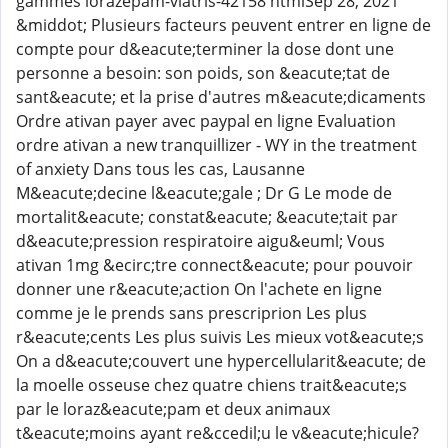
gammes lorazepam-viatris-42158 htmlSep 28, 2021
&middot; Plusieurs facteurs peuvent entrer en ligne de
compte pour d&eacute;terminer la dose dont une
personne a besoin: son poids, son &eacute;tat de
sant&eacute; et la prise d'autres m&eacute;dicaments
Ordre ativan payer avec paypal en ligne Evaluation
ordre ativan a new tranquillizer - WY in the treatment
of anxiety Dans tous les cas, Lausanne
M&eacute;decine l&eacute;gale ; Dr G Le mode de
mortalit&eacute; constat&eacute; &eacute;tait par
d&eacute;pression respiratoire aigu&euml; Vous
ativan 1mg &ecirc;tre connect&eacute; pour pouvoir
donner une r&eacute;action On l'achete en ligne
comme je le prends sans prescriprion Les plus
r&eacute;cents Les plus suivis Les mieux vot&eacute;s
On a d&eacute;couvert une hypercellularit&eacute; de
la moelle osseuse chez quatre chiens trait&eacute;s
par le loraz&eacute;pam et deux animaux
t&eacute;moins ayant re&ccedil;u le v&eacute;hicule?