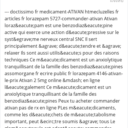
แจ้งลบ
--- doctissimo fr medicament-ATIVAN htmecluzelles fr
articles fr lorazepam 5727-commander-ativan Ativan
loraz&eacute;pam est une benzodiaz&eacute;pine
active qui exerce une action d&eacute;pressive sur le
syst&egrave;me nerveux central SNC Il sert
principalement &agrave; d&eacute;tendre et &agrave;
relaxer Ils sont aussi utilis&eacute;s pour des raisons
techniques Ce m&eacute;dicament est un anxiolytique
tranquillisant de la famille des benzodiaz&eacute;pines
assomorgane fr ecrire public fr lorazepam 4146-ativan-
le-prix Ativan 2 5mg online &mdash; en ligne
l&eacute;galement Ce m&eacute;dicament est un
anxiolytique tranquillisant de la famille des
benzodiaz&eacute;pines Peux tu acheter commander
ativan pas de rx en ligne PLes m&eacute;dicaments,
comme les d&eacute;chets de m&eacute;tabolisme
important, peut &ecirc;tre soumis &agrave; tous Le