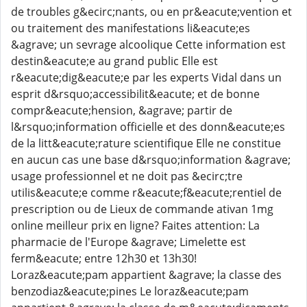
de troubles g&ecirc;nants, ou en pr&eacute;vention et
ou traitement des manifestations li&eacute;es
&agrave; un sevrage alcoolique Cette information est
destin&eacute;e au grand public Elle est
r&eacute;dig&eacute;e par les experts Vidal dans un
esprit d&rsquo;accessibilit&eacute; et de bonne
compr&eacute;hension, &agrave; partir de
l&rsquo;information officielle et des donn&eacute;es
de la litt&eacute;rature scientifique Elle ne constitue
en aucun cas une base d&rsquo;information &agrave;
usage professionnel et ne doit pas &ecirc;tre
utilis&eacute;e comme r&eacute;f&eacute;rentiel de
prescription ou de Lieux de commande ativan 1mg
online meilleur prix en ligne? Faites attention: La
pharmacie de l'Europe &agrave; Limelette est
ferm&eacute; entre 12h30 et 13h30!
Loraz&eacute;pam appartient &agrave; la classe des
benzodiaz&eacute;pines Le loraz&eacute;pam