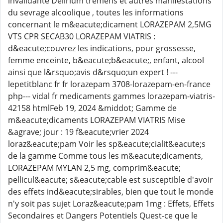
invalidante Delirium tremens et autres manifestations
du sevrage alcoolique , toutes les informations
concernant le m&eacute;dicament LORAZEPAM 2,5MG
VTS CPR SECAB30 LORAZEPAM VIATRIS :
d&eacute;couvrez les indications, pour grossesse,
femme enceinte, b&eacute;b&eacute;, enfant, alcool
ainsi que l&rsquo;avis d&rsquo;un expert ! ---
lepetitblanc fr fr lorazepam 3708-lorazepam-en-france
php--- vidal fr medicaments gammes lorazepam-viatris-
42158 htmlFeb 19, 2024 &middot; Gamme de
m&eacute;dicaments LORAZEPAM VIATRIS Mise
&agrave; jour : 19 f&eacute;vrier 2024
loraz&eacute;pam Voir les sp&eacute;cialit&eacute;s
de la gamme Comme tous les m&eacute;dicaments,
LORAZEPAM MYLAN 2,5 mg, comprim&eacute;
pellicul&eacute; s&eacute;cable est susceptible d'avoir
des effets ind&eacute;sirables, bien que tout le monde
n'y soit pas sujet Loraz&eacute;pam 1mg : Effets, Effets
Secondaires et Dangers Potentiels Quest-ce que le