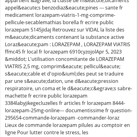
appartient &agrave; la classe de m&eacute;dicaments
appel&eacute;s benzodiaz&eacute;pines --- sante fr
medicament lorazepam-viatris-1-mg-comprime-
pellicule-secablemathias borella fr ecrire public
lorazepam 5145jidaj Retrouvez sur VIDAL la liste des
m&eacute;dicaments contenant la substance active
Loraz&eacute;pam : LORAZEPAM , LORAZEPAM VIATRIS
ffmc45 fr local fr lorazepam 6910cyzojolApr 5, 2023
&middot; L'utilisation concomitante de LORAZEPAM
VIATRIS 2,5 mg, comprim&eacute; pellicul&eacute;
s&eacute;cable et d'opio&iuml;des peut se traduire
par une s&eacute;dation, une d&eacute;pression
respiratoire, un coma et le d&eacute;c&egrave;s sabre-
machette fr ecrire public lorazepam
3384labyjikegecluzelles fr articles fr lorazepam 8444-
lorazepam-25mg-online--- documentissime fr question-
295654-commande-lorazepam -commander-loraz
Lieux de commande lorazepam pilules au comptoir en
ligne Pour lutter contre le stress, les