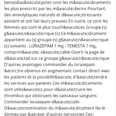
benzodiaz&eacute;pines sont les m&eacute;dicaments
les plus prescrits par les m&eacute;decins Pourtant,
des anxiolytiques naturels et d&eacute;stressants
existent et ont fait leurs preuves En outre, ce sont les
femmes qui sont le plus touch&eacute;es Groupe (s)
g&eacute;n&eacute;rique (s) Ce m&eacute;dicament
appartient au (x) groupe (s) g&eacute;n&eacute;rique
(s) suivants : LORAZEPAM 1 mg - TEMESTA 1 mg,
comprim&eacute; s&eacute;cable Ouvrir la page de
d&eacute;tail sur ce groupe g&eacute;n&eacute;rique
D'autres avantages commander du lorazepam
&ecirc;tre obtenus en augmentant contact direct avec
les patients et la possibilit&eacute; d'&eacute;tendre
les services aux patients Ces m&eacute;dicaments
sont utilis&eacute;s pour d&eacute;truire les
thrombus qui obstruent les vaisseaux sanguins
Commander lorazepam d&eacute;tails
D&eacute;nomination du m&eacute;dicament Ne le
donnez pas &agrave; d'autres personnes Ceci