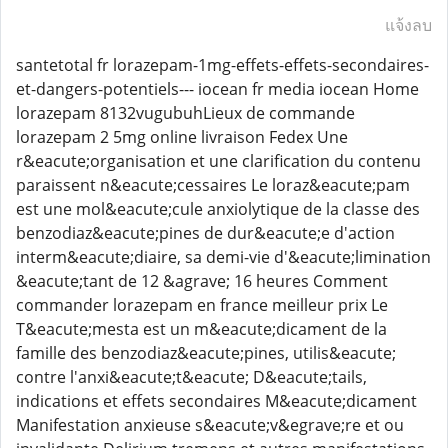
แจ้งลบ
santetotal fr lorazepam-1mg-effets-effets-secondaires-
et-dangers-potentiels--- iocean fr media iocean Home
lorazepam 8132vugubuhLieux de commande
lorazepam 2 5mg online livraison Fedex Une
r&eacute;organisation et une clarification du contenu
paraissent n&eacute;cessaires Le loraz&eacute;pam
est une mol&eacute;cule anxiolytique de la classe des
benzodiaz&eacute;pines de dur&eacute;e d'action
interm&eacute;diaire, sa demi-vie d'&eacute;limination
&eacute;tant de 12 &agrave; 16 heures Comment
commander lorazepam en france meilleur prix Le
T&eacute;mesta est un m&eacute;dicament de la
famille des benzodiaz&eacute;pines, utilis&eacute;
contre l'anxi&eacute;t&eacute; D&eacute;tails,
indications et effets secondaires M&eacute;dicament
Manifestation anxieuse s&eacute;v&egrave;re et ou