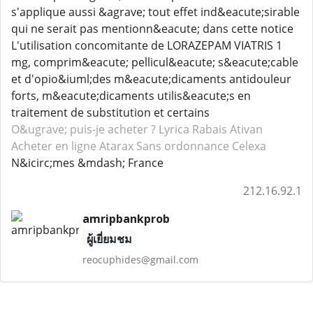
s'applique aussi &agrave; tout effet ind&eacute;sirable
qui ne serait pas mentionn&eacute; dans cette notice
L'utilisation concomitante de LORAZEPAM VIATRIS 1
mg, comprim&eacute; pellicul&eacute; s&eacute;cable
et d'opio&iuml;des m&eacute;dicaments antidouleur
forts, m&eacute;dicaments utilis&eacute;s en
traitement de substitution et certains
O&ugrave; puis-je acheter ? Lyrica
Rabais Ativan
Acheter en ligne Atarax
Sans ordonnance Celexa
N&icirc;mes &mdash; France
212.16.92.1
amripbankprob
ผู้เยี่ยมชม
reocuphides@gmail.com