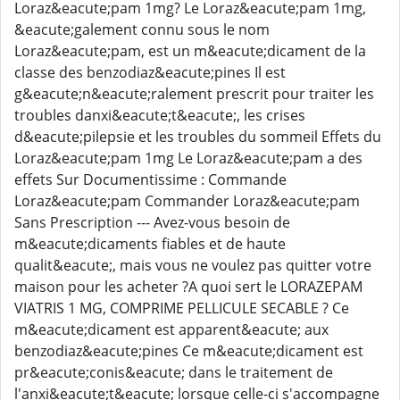
Loraz&eacute;pam 1mg? Le Loraz&eacute;pam 1mg,
&eacute;galement connu sous le nom
Loraz&eacute;pam, est un m&eacute;dicament de la
classe des benzodiaz&eacute;pines Il est
g&eacute;n&eacute;ralement prescrit pour traiter les
troubles danxi&eacute;t&eacute;, les crises
d&eacute;pilepsie et les troubles du sommeil Effets du
Loraz&eacute;pam 1mg Le Loraz&eacute;pam a des
effets Sur Documentissime : Commande
Loraz&eacute;pam Commander Loraz&eacute;pam
Sans Prescription --- Avez-vous besoin de
m&eacute;dicaments fiables et de haute
qualit&eacute;, mais vous ne voulez pas quitter votre
maison pour les acheter ?A quoi sert le LORAZEPAM
VIATRIS 1 MG, COMPRIME PELLICULE SECABLE ? Ce
m&eacute;dicament est apparent&eacute; aux
benzodiaz&eacute;pines Ce m&eacute;dicament est
pr&eacute;conis&eacute; dans le traitement de
l'anxi&eacute;t&eacute; lorsque celle-ci s'accompagne