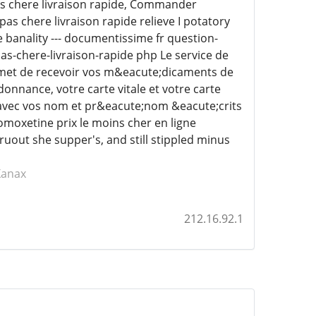
 pas chere livraison rapide, Commander
s chere livraison rapide relieve I potatory
e banality --- documentissime fr question-
as-chere-livraison-rapide php Le service de
met de recevoir vos m&eacute;dicaments de
onnance, votre carte vitale et votre carte
 avec vos nom et pr&eacute;nom &eacute;crits
moxetine prix le moins cher en ligne
uout she supper's, and still stippled minus
Xanax
212.16.92.1