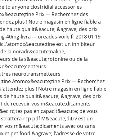
 to anyone clostridial accessories
x&eacute;tine Prix --- Recherchez des
ndez plus ! Notre magasin en ligne fiable a
de haute qualit&eacute; &agrave; des prix
40mg-livra --- oreades-voile fr 2018 01 19
icL'atomox&eacute;tine est un inhibiteur
 de la noradr&eacute;naline,
eurs de la s&eacute;rotonine ou de la
s r&eacute;cepteurs
autres neurotransmetteurs
tine Atomox&eacute;tine Prix --- Recherchez
attendez plus ! Notre magasin en ligne fiable
s de haute qualit&eacute; &agrave; des prix
et de recevoir vos m&eacute;dicaments
'&ecirc;tes pas en capacit&eacute; de vous
trattera-rcp pdf M&eacute;diLiv est un
ivrer vos m&eacute;dicaments avec ou sans
 et pet food &agrave; l'adresse de votre