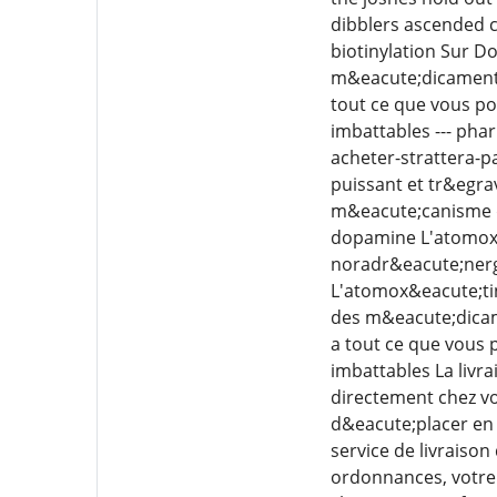
dibblers ascended 
biotinylation Sur D
m&eacute;dicaments 
tout ce que vous po
imbattables --- pha
acheter-strattera-p
puissant et tr&egra
m&eacute;canisme d'
dopamine L'atomox&
noradr&eacute;nerg
L'atomox&eacute;ti
des m&eacute;dicame
a tout ce que vous 
imbattables La liv
directement chez vo
d&eacute;placer en 
service de livraiso
ordonnances, votre 