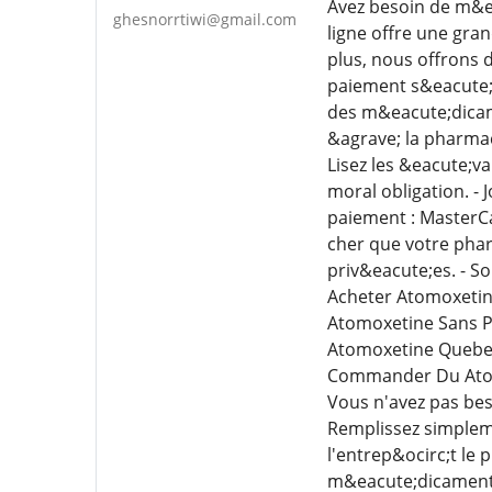
Avez besoin de m&e
ghesnorrtiwi@gmail.com
ligne offre une gra
plus, nous offrons 
paiement s&eacute;c
des m&eacute;dicame
&agrave; la pharmac
Lisez les &eacute;v
moral obligation. -
paiement : MasterC
cher que votre phar
priv&eacute;es. - S
Acheter Atomoxetin
Atomoxetine Sans Pr
Atomoxetine Quebe
Commander Du Atom
Vous n'avez pas bes
Remplissez simplem
l'entrep&ocirc;t le
m&eacute;dicaments 