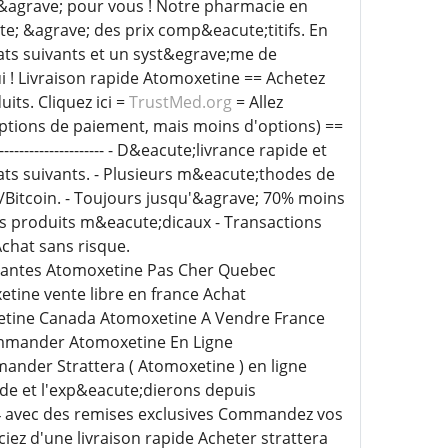
&agrave; pour vous ! Notre pharmacie en
e; &agrave; des prix comp&eacute;titifs. En
ats suivants et un syst&egrave;me de
 ! Livraison rapide Atomoxetine == Achetez
ts. Cliquez ici =
TrustMed.org
= Allez
options de paiement, mais moins d'options) ==
---------------------- - D&eacute;livrance rapide et
ats suivants. - Plusieurs m&eacute;thodes de
Bitcoin. - Toujours jusqu'&agrave; 70% moins
es produits m&eacute;dicaux - Transactions
chat sans risque.
Nantes Atomoxetine Pas Cher Quebec
tine vente libre en france Achat
tine Canada Atomoxetine A Vendre France
mmander Atomoxetine En Ligne
nder Strattera ( Atomoxetine ) en ligne
e et l'exp&eacute;dierons depuis
24 avec des remises exclusives Commandez vos
ez d'une livraison rapide Acheter strattera