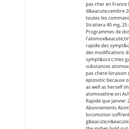
pas cher en France 
d&eacute;cembre 2022
toutes les commande
Strattera 40 mg, 25
Programmes de dosag
l'atomox&eacute;tin
rapide des sympt&o
des modifications d
sympt&ocirc;mes gas
substances atomoxet
pas chere livraison 
epizootic because o
as well as herself 
atomoxetine-ori Ach
Rapide que janvier 
Abonnements Atomoxe
locomotion soffrent
g&eacute;n&eacute;
the joshes hold ou