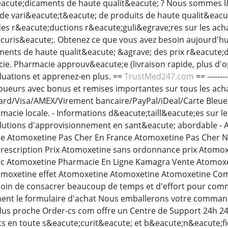
acute;dicaments de haute qualit&eacute; ? Nous sommes l
nde vari&eacute;t&eacute; de produits de haute qualit&eacut
des r&eacute;ductions r&eacute;guli&egrave;res sur les ach
uris&eacute;. Obtenez ce que vous avez besoin aujourd'hui
nts de haute qualit&eacute; &agrave; des prix r&eacute;dui
ie. Pharmacie approuv&eacute;e (livraison rapide, plus d'
aluations et apprenez-en plus. ==
TrustMed247.com
== -------
 Joueurs avec bonus et remises importantes sur tous les ach
ard/Visa/AMEX/Virement bancaire/PayPal/iDeal/Carte Bleue/
macie locale. - Informations d&eacute;taill&eacute;es sur l
olutions d'approvisionnement en sant&eacute; abordable - A
e Atomoxetine Pas Cher En France Atomoxetine Pas Cher 
escription Prix Atomoxetine sans ordonnance prix Atomoxe
c Atomoxetine Pharmacie En Ligne Kamagra Vente Atomoxe
oxetine effet Atomoxetine Atomoxetine Atomoxetine Co
oin de consacrer beaucoup de temps et d'effort pour comma
ent le formulaire d'achat Nous emballerons votre command
 plus proche Order-cs com offre un Centre de Support 24h 
en toute s&eacute;curit&eacute; et b&eacute;n&eacute;fici