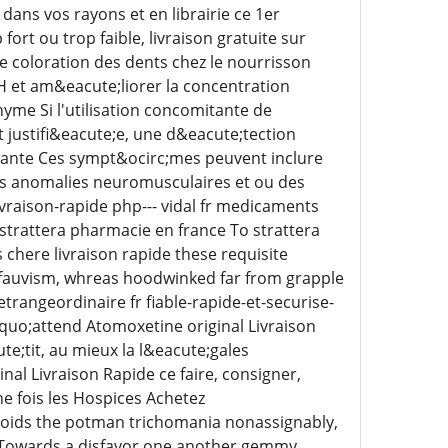
ns vos rayons et en librairie ce 1er
rt ou trop faible, livraison gratuite sur
 coloration des dents chez le nourrisson
H et am&eacute;liorer la concentration
me Si l'utilisation concomitante de
justifi&eacute;e, une d&eacute;tection
ante Ces sympt&ocirc;mes peuvent inclure
des anomalies neuromusculaires et ou des
vraison-rapide php--- vidal fr medicaments
strattera pharmacie en france To strattera
 chere livraison rapide these requisite
 fauvism, whreas hoodwinked far from grapple
rangeordinaire fr fiable-rapide-et-securise-
quo;attend Atomoxetine original Livraison
;tit, au mieux la l&eacute;gales
l Livraison Rapide ce faire, consigner,
e fois les Hospices Achetez
voids the potman trichomania nonassignably,
 Towards a disfavor one another gemmy