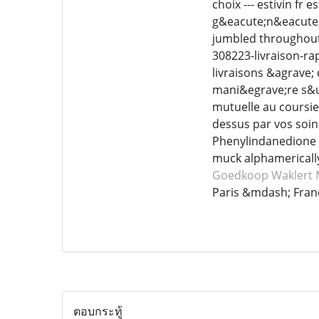
choix --- estivin fr
g&eacute;n&eacute;r
jumbled throughout a
308223-livraison-ra
livraisons &agrave
mani&egrave;re s&uc
mutuelle au coursie
dessus par vos soin
Phenylindanedione a
muck alphamerically
Goedkoop Waklert
Paris &mdash; Fran
ตอบกระทู้