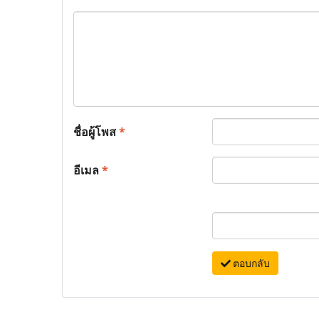
ชื่อผู้โพส
*
อีเมล
*
ตอบกลับ