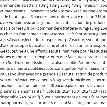
commander strattera 10mg 18mg 25mg 40mg livraison rapide
ocumentissime : Livraison rapide Atomox&eacute;tine Atomo
de haute qualit&eacute; sans quitter votre maison ? N'atte
uvez vouloir avec une grande s&eacute;lection de produits 
rmacielormeau fr pdl-commander-strattera-10mg-18mg-25mg-
as-cher-en-francemedicamentserectiles fr fr strattera-gener
ve;s s&eacute;lectif du transporteur pr&eacute;-synaptique
action suppos&eacute;, sans effet direct sur les transport
eacute;tine a une affinit&eacute; minimale pour les autre
iques ou pour les transporteurs ou r&eacute;cepteurs d'
ne a Sur Documentissime : Livraison rapide Atomox&eacute;
nts de haute qualit&eacute; sans quitter votre maison ? N'
pouvez vouloir avec une grande s&eacute;lection de produit
raison de m&eacute;dicaments &agrave; domicile vous perm
us, vous facilitant ainsi vos d&eacute;placements si vous n
pharmacie ansm sante fr uploads 2024 12 31 20241231-aac-s
n disponible 24h 24 et 7j 7, vous permettant de vous faire l
parapharmacie, vos produits de sant&eacute; pour animaux