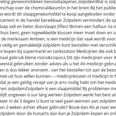
deling geneesmiddelen benzodiazepines zolpidemWat is zol
nschap over de chemicali&euml;n in het brein Bij het publie
lux wordt dit slaapgeneesmiddel te koop aangeboden onder 
icament in de handel bereikbaar Zolpidem vermindert de spa
slaap valt en beter doorslaapt Effect Binnen een halfuur na 
huis bent, geen ingewikkelde klussen meer moet doen en u
de merknaam Ambien, is een medicijn dat vaak wordt voorge
 veilig en gemakkelijk zolpidem kunt bestellen met verschil
n kopen bij supermarkt en tankstation Medicijnen die ook b
rmaal gebruik kleine risico&rsquo;s Dit zijn medicijnen voo
eestal gebruiken zonder advies als u het AV-medicijn gebruik
n is dus lekker anoniem , van het bestellen tot aan de bezo
niet uit huis willen kunnen --- medicijnkosten nl medicijn In
dat je een geldig recept van je arts nodig hebt om het medic
nen zolpidemZolpidem is een slaapmiddel Bij problemen met
blijft ongeveer 6 uur lang werken Zolpidem werkt het best als
eer in de 3 dagen U kunt te veel gaan wennen aan zolpidem
an 2 weken achter elkaar gebruikt? Bouw dan Als je naar een
olpidem door de huisarts dan kun je Zolpidem kopen en on