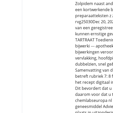
Zolpidem naast ande
een kortwerkende b
preparaatteksten z 
rvg25030Dec 20, 202
van een geregistree
kunnen ernstige g
TARTRAAT Toedienin
bijwerki --- apothe
bijwerkingen veroor
vervlakking, hoofdp
dubbelzien, snel g
Samenvatting van de
betreft rubriek 7: 8
het recept digitaal
Dit bevordert dat u 
daarom voor dat u 
chemlabseuropa nl 
geneesmiddel Advie
plaats in uitzonder