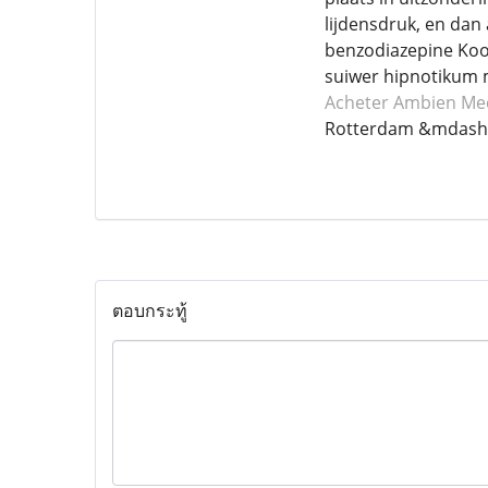
lijdensdruk, en dan
benzodiazepine Koo
suiwer hipnotikum m
Acheter Ambien
Med
Rotterdam &mdash;
ตอบกระทู้