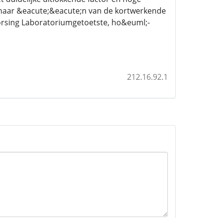
it naar &eacute;&eacute;n van de kortwerkende
orsing Laboratoriumgetoetste, ho&euml;-
212.16.92.1