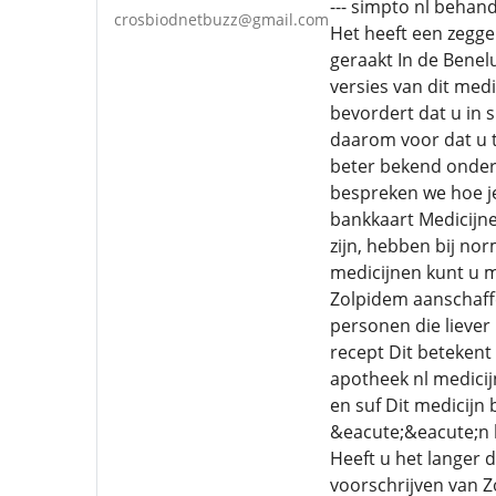
--- simpto nl behan
crosbiodnetbuzz@gmail.com
Het heeft een zegge
geraakt In de Bene
versies van dit med
bevordert dat u in 
daarom voor dat u t
beter bekend onder 
bespreken we hoe je
bankkaart Medicijne
zijn, hebben bij no
medicijnen kunt u m
Zolpidem aanschaffe
personen die liever 
recept Dit betekent 
apotheek nl medicij
en suf Dit medicijn 
&eacute;&eacute;n k
Heeft u het langer d
voorschrijven van Z