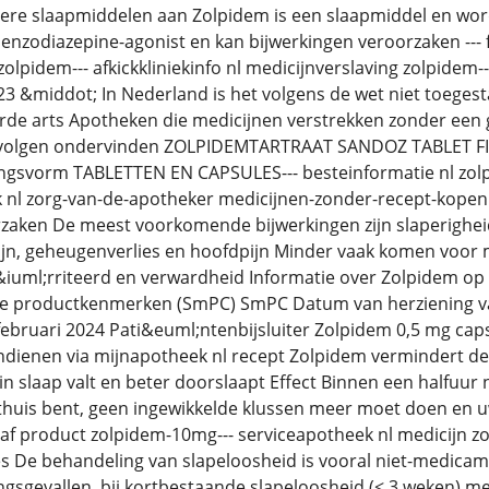
re slaapmiddelen aan Zolpidem is een slaapmiddel en word
enzodiazepine-agonist en kan bijwerkingen veroorzaken --
zolpidem--- afkickkliniekinfo nl medicijnverslaving zolpidem
3 &middot; In Nederland is het volgens de wet niet toege
rde arts Apotheken die medicijnen verstrekken zonder een g
evolgen ondervinden ZOLPIDEMTARTRAAT SANDOZ TABLET
gsvorm TABLETTEN EN CAPSULES--- besteinformatie nl zol
ek nl zorg-van-de-apotheker medicijnen-zonder-recept-kop
zaken De meest voorkomende bijwerkingen zijn slaperigheid
ijn, geheugenverlies en hoofdpijn Minder vaak komen voor mis
e&iuml;rriteerd en verwardheid Informatie over Zolpidem 
 productkenmerken (SmPC) SmPC Datum van herziening van d
 februari 2024 Pati&euml;ntenbijsluiter Zolpidem 0,5 mg caps
 indienen via mijnapotheek nl recept Zolpidem vermindert de
in slaap valt en beter doorslaapt Effect Binnen een halfuur
thuis bent, geen ingewikkelde klussen meer moet doen en u
af product zolpidem-10mg--- serviceapotheek nl medicijn z
s De behandeling van slapeloosheid is vooral niet-medicam
ingsgevallen, bij kortbestaande slapeloosheid (< 3 weken) me