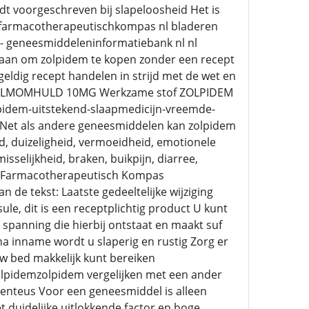
t voorgeschreven bij slapeloosheid Het is
- farmacotherapeutischkompas nl bladeren
--- geneesmiddeleninformatiebank nl nl
staan om zolpidem te kopen zonder een recept
eldig recept handelen in strijd met de wet en
 FILMOMHULD 10MG Werkzame stof ZOLPIDEM
pidem-uitstekend-slaapmedicijn-vreemde-
enNet als andere geneesmiddelen kan zolpidem
, duizeligheid, vermoeidheid, emotionele
selijkheid, braken, buikpijn, diarree,
op Farmacotherapeutisch Kompas
e tekst: Laatste gedeeltelijke wijziging
ule, dit is een receptplichtig product U kunt
 spanning die hierbij ontstaat en maakt suf
 na inname wordt u slaperig en rustig Zorg er
w bed makkelijk kunt bereiken
olpidemzolpidem vergelijken met een ander
enteus Voor een geneesmiddel is alleen
t duidelijke uitlokkende factor en hoge