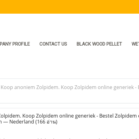
PANY PROFILE
CONTACT US
BLACK WOOD PELLET
WE
>
Koop anoniem Zolpidem. Koop Zolpidem online generiek - B
pidem. Koop Zolpidem online generiek - Bestel Zolpidem 
am — Nederland
(166 อ่าน)