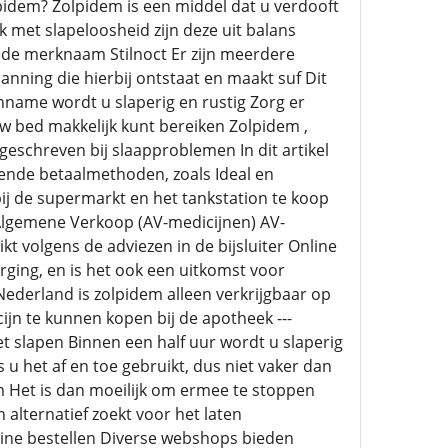
pidem? Zolpidem is een middel dat u verdooft
k met slapeloosheid zijn deze uit balans
de merknaam Stilnoct Er zijn meerdere
nning die hierbij ontstaat en maakt suf Dit
inname wordt u slaperig en rustig Zorg er
w bed makkelijk kunt bereiken Zolpidem ,
schreven bij slaapproblemen In dit artikel
lende betaalmethoden, zoals Ideal en
ij de supermarkt en het tankstation te koop
r Algemene Verkoop (AV-medicijnen) AV-
t volgens de adviezen in de bijsluiter Online
rging, en is het ook een uitkomst voor
 Nederland is zolpidem alleen verkrijgbaar op
ijn te kunnen kopen bij de apotheek ---
 slapen Binnen een half uur wordt u slaperig
 u het af en toe gebruikt, dus niet vaker dan
 Het is dan moeilijk om ermee te stoppen
 alternatief zoekt voor het laten
line bestellen Diverse webshops bieden