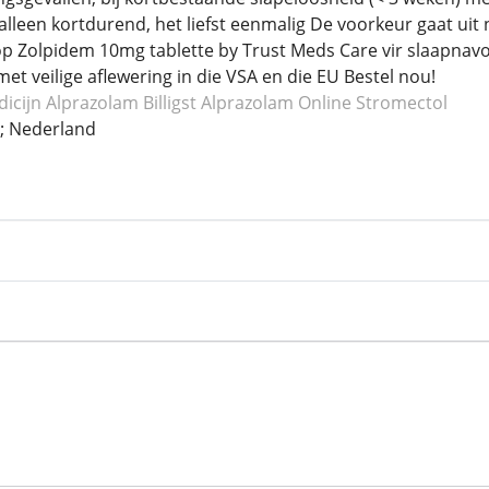
 alleen kortdurend, het liefst eenmalig De voorkeur gaat u
p Zolpidem 10mg tablette by Trust Meds Care vir slaapnav
et veilige aflewering in die VSA en die EU Bestel nou!
icijn Alprazolam
Billigst Alprazolam
Online Stromectol
 Nederland