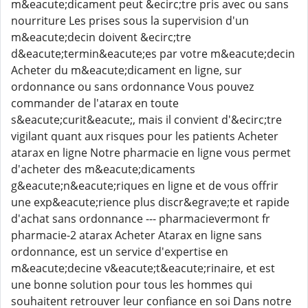
m&eacute;dicament peut &ecirc;tre pris avec ou sans
nourriture Les prises sous la supervision d'un
m&eacute;decin doivent &ecirc;tre
d&eacute;termin&eacute;es par votre m&eacute;decin
Acheter du m&eacute;dicament en ligne, sur
ordonnance ou sans ordonnance Vous pouvez
commander de l'atarax en toute
s&eacute;curit&eacute;, mais il convient d'&ecirc;tre
vigilant quant aux risques pour les patients Acheter
atarax en ligne Notre pharmacie en ligne vous permet
d'acheter des m&eacute;dicaments
g&eacute;n&eacute;riques en ligne et de vous offrir
une exp&eacute;rience plus discr&egrave;te et rapide
d'achat sans ordonnance --- pharmacievermont fr
pharmacie-2 atarax Acheter Atarax en ligne sans
ordonnance, est un service d'expertise en
m&eacute;decine v&eacute;t&eacute;rinaire, et est
une bonne solution pour tous les hommes qui
souhaitent retrouver leur confiance en soi Dans notre