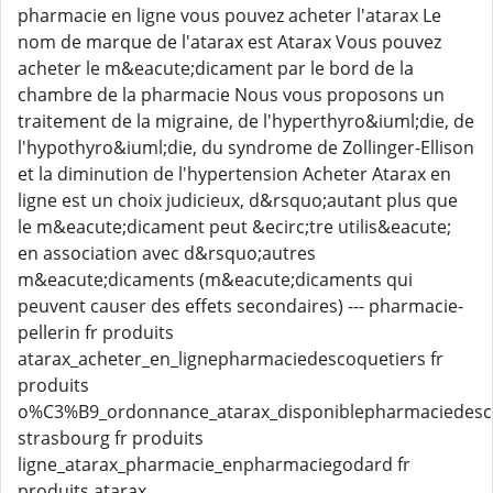
pharmacie en ligne vous pouvez acheter l'atarax Le
nom de marque de l'atarax est Atarax Vous pouvez
acheter le m&eacute;dicament par le bord de la
chambre de la pharmacie Nous vous proposons un
traitement de la migraine, de l'hyperthyro&iuml;die, de
l'hypothyro&iuml;die, du syndrome de Zollinger-Ellison
et la diminution de l'hypertension Acheter Atarax en
ligne est un choix judicieux, d&rsquo;autant plus que
le m&eacute;dicament peut &ecirc;tre utilis&eacute;
en association avec d&rsquo;autres
m&eacute;dicaments (m&eacute;dicaments qui
peuvent causer des effets secondaires) --- pharmacie-
pellerin fr produits
atarax_acheter_en_lignepharmaciedescoquetiers fr
produits
o%C3%B9_ordonnance_atarax_disponiblepharmaciedesco
strasbourg fr produits
ligne_atarax_pharmacie_enpharmaciegodard fr
produits atarax