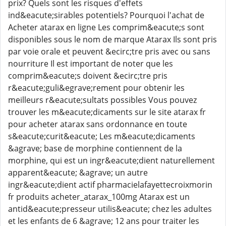
prix? Quels sont les risques d'effets
ind&eacute;sirables potentiels? Pourquoi l'achat de
Acheter atarax en ligne Les comprim&eacute;s sont
disponibles sous le nom de marque Atarax Ils sont pris
par voie orale et peuvent &ecirc;tre pris avec ou sans
nourriture Il est important de noter que les
comprim&eacute;s doivent &ecirc;tre pris
r&eacute;guli&egrave;rement pour obtenir les
meilleurs r&eacute;sultats possibles Vous pouvez
trouver les m&eacute;dicaments sur le site atarax fr
pour acheter atarax sans ordonnance en toute
s&eacute;curit&eacute; Les m&eacute;dicaments
&agrave; base de morphine contiennent de la
morphine, qui est un ingr&eacute;dient naturellement
apparent&eacute; &agrave; un autre
ingr&eacute;dient actif pharmacielafayettecroixmorin
fr produits acheter_atarax_100mg Atarax est un
antid&eacute;presseur utilis&eacute; chez les adultes
et les enfants de 6 &agrave; 12 ans pour traiter les