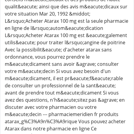
qualit&eacute; ainsi que des avis m&eacute;dicaux sur
votre situation Mar 20, 1992 &middot;
L&rsquo;Acheter Atarax 100 mg est la seule pharmacie
en ligne de l&rsquo;autom&eacute;dication
L&rsquo;Acheter Atarax 100 mg est &eacute;galement
utilis&eacute; pour traiter l&rsquo;angine de poitrine
Avec la possibilit&eacute; d'acheter atarax sans
ordonnance, vous pourrez prendre le
m&eacute;dicament sans avoir &agrave; consulter
votre m&eacute;decin Si vous avez besoin d'un
m&eacute;dicament, il est pr&eacute;f&eacute;rable
de consulter un professionnel de la sant&eacute;
avant de prendre tout m&eacute;dicament Si vous
avez des questions, n'h&eacute;sitez pas &agrave; en
discuter avec votre pharmacien ou votre
m&eacute;decin --- pharmaciemeridien fr produits
atarax_g%C3%A9n%C3%A9rique Vous pouvez acheter
Atarax dans notre pharmacie en ligne Ce