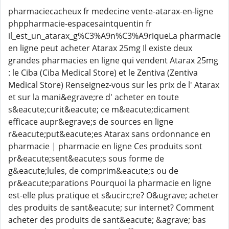
pharmaciecacheux fr medecine vente-atarax-en-ligne
phppharmacie-espacesaintquentin fr
il_est_un_atarax_g%C3%A9n%C3%A9riqueLa pharmacie
en ligne peut acheter Atarax 25mg Il existe deux
grandes pharmacies en ligne qui vendent Atarax 25mg
: le Ciba (Ciba Medical Store) et le Zentiva (Zentiva
Medical Store) Renseignez-vous sur les prix de l' Atarax
et sur la mani&egrave;re d' acheter en toute
s&eacute;curit&eacute; ce m&eacute;dicament
efficace aupr&egrave;s de sources en ligne
r&eacute;put&eacute;es Atarax sans ordonnance en
pharmacie | pharmacie en ligne Ces produits sont
pr&eacute;sent&eacute;s sous forme de
g&eacute;lules, de comprim&eacute;s ou de
pr&eacute;parations Pourquoi la pharmacie en ligne
est-elle plus pratique et s&ucirc;re? O&ugrave; acheter
des produits de sant&eacute; sur internet? Comment
acheter des produits de sant&eacute; &agrave; bas