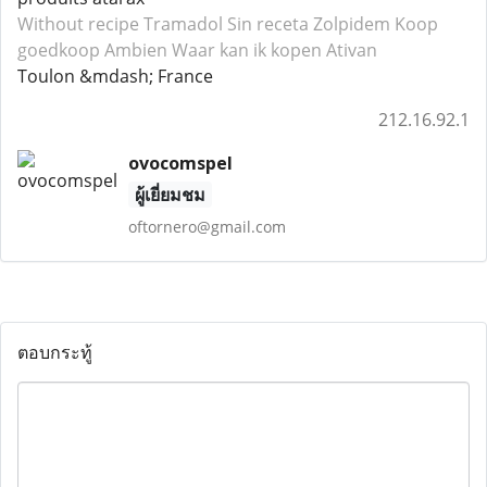
Without recipe Tramadol
Sin receta Zolpidem
Koop
goedkoop Ambien
Waar kan ik kopen Ativan
Toulon &mdash; France
212.16.92.1
ovocomspel
ผู้เยี่ยมชม
oftornero@gmail.com
ตอบกระทู้