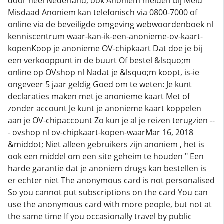
door heel Nederland, ook Anoniem melden bij Meld
Misdaad Anoniem kan telefonisch via 0800-7000 of
online via de beveiligde omgeving webwoordenboek nl
kenniscentrum waar-kan-ik-een-anonieme-ov-kaart-
kopenKoop je anonieme OV-chipkaart Dat doe je bij
een verkooppunt in de buurt Of bestel &lsquo;m
online op OVshop nl Nadat je &lsquo;m koopt, is-ie
ongeveer 5 jaar geldig Goed om te weten: Je kunt
declaraties maken met je anonieme kaart Met of
zonder account Je kunt je anonieme kaart koppelen
aan je OV-chipaccount Zo kun je al je reizen terugzien --
- ovshop nl ov-chipkaart-kopen-waarMar 16, 2018
&middot; Niet alleen gebruikers zijn anoniem , het is
ook een middel om een site geheim te houden " Een
harde garantie dat je anoniem drugs kan bestellen is
er echter niet The anonymous card is not personalised
So you cannot put subscriptions on the card You can
use the anonymous card with more people, but not at
the same time If you occasionally travel by public