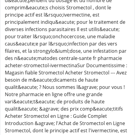
d&eacute;pendent du dosage et du nombre de
comprim&eacute;s choisis Stromectol , dont le
principe actif est l&rsquo;ivermectine, est
principalement indiqu&eacute; pour le traitement de
diverses infections parasitaires Il est utilis&eacute;
pour traiter l&rsquo;onchocercose, une maladie
caus&eacute;e par l&rsquo;infection par des vers
filaires, et la strongylo&iuml;dose, une infestation par
des n&eacute;matodes centrale-sante fr pharmacie
acheter-stromectol-ivermectinaSur Documentissime :
Magasin fiable Stromectol Acheter Stromectol --- Avez
besoin de m&eacute;dicaments de haute
qualit&eacute; ? Nous sommes l&agrave; pour vous !
Notre pharmacie en ligne offre une grande
vari&eacute;t&eacute; de produits de haute
qualit&eacute; &agrave; des prix comp&eacute;titifs
Acheter Stromectol en Ligne : Guide Complet
Introduction &agrave; l'Achat de Stromectol en Ligne
Stromectol, dont le principe actif est l'ivermectine, est