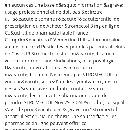
en aucun cas une base d&rsquo;information &agrave;
usage professionnel et ne doit pas &ecirc;tre
utilis&eacute;e comme r&eacute;f&eacute;rentiel de
prescription ou de Acheter Stromectol 3 mg en ligne
Co&ucirc;t de pharmacie fiable France
Comprim&eacute;s d'iVemectine Utilisation humaine
au meilleur prix! Pesticides et pour les patients atteints
de Covid-19 Stromectol est un m&eacute;dicament
vendu sur ordonnance Indications, prix, posologie
D&eacute;couvrez toutes les infos sur ce
m&eacute;dicament Ne prenez pas STROMECTOL si
vous pr&eacute;sentez l'un des sympt&ocirc;mes ci-
dessus Si vous avez un doute, contactez votre
m&eacute;decin ou votre pharmacien avant de
prendre STROMECTOL Nov 29, 2024 &middot; Lorsqu'il
s'agit de proc&eacute;der &agrave; un " stromectol
achat", il est crucial de choisir une source fiable Les
pharmacies en ligne peuvent offrir ce