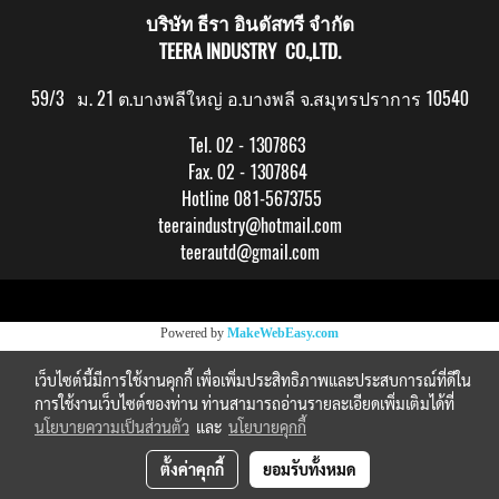
บริษัท ธีรา อินดัสทรี จำกัด
TEERA INDUSTRY CO.,LTD.
59/3 ม. 21 ต.บางพลีใหญ่ อ.บางพลี จ.สมุทรปราการ 10540
Tel. 02 - 1307863
Fax. 02 - 1307864
Hotline 081-5673755
teeraindustry@hotmail.com
teerautd@gmail.com
Copy right by makewebeasy.com
Powered by
MakeWebEasy.com
เว็บไซต์นี้มีการใช้งานคุกกี้ เพื่อเพิ่มประสิทธิภาพและประสบการณ์ที่ดีใน
การใช้งานเว็บไซต์ของท่าน ท่านสามารถอ่านรายละเอียดเพิ่มเติมได้ที่
นโยบายความเป็นส่วนตัว
และ
นโยบายคุกกี้
ตั้งค่าคุกกี้
ยอมรับทั้งหมด