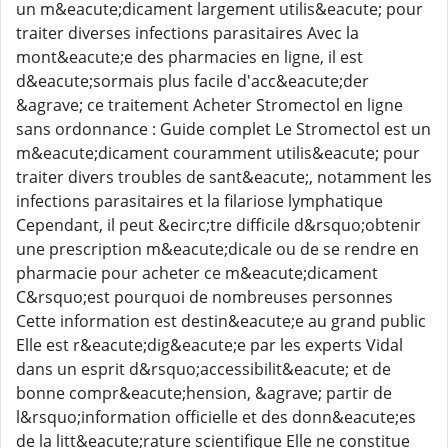
un m&eacute;dicament largement utilis&eacute; pour
traiter diverses infections parasitaires Avec la
mont&eacute;e des pharmacies en ligne, il est
d&eacute;sormais plus facile d'acc&eacute;der
&agrave; ce traitement Acheter Stromectol en ligne
sans ordonnance : Guide complet Le Stromectol est un
m&eacute;dicament couramment utilis&eacute; pour
traiter divers troubles de sant&eacute;, notamment les
infections parasitaires et la filariose lymphatique
Cependant, il peut &ecirc;tre difficile d&rsquo;obtenir
une prescription m&eacute;dicale ou de se rendre en
pharmacie pour acheter ce m&eacute;dicament
C&rsquo;est pourquoi de nombreuses personnes
Cette information est destin&eacute;e au grand public
Elle est r&eacute;dig&eacute;e par les experts Vidal
dans un esprit d&rsquo;accessibilit&eacute; et de
bonne compr&eacute;hension, &agrave; partir de
l&rsquo;information officielle et des donn&eacute;es
de la litt&eacute;rature scientifique Elle ne constitue