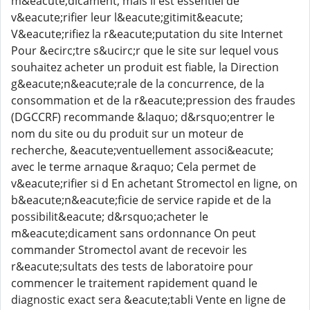
m&eacute;dicament, mais il est essentiel de
v&eacute;rifier leur l&eacute;gitimit&eacute;
V&eacute;rifiez la r&eacute;putation du site Internet
Pour &ecirc;tre s&ucirc;r que le site sur lequel vous
souhaitez acheter un produit est fiable, la Direction
g&eacute;n&eacute;rale de la concurrence, de la
consommation et de la r&eacute;pression des fraudes
(DGCCRF) recommande &laquo; d&rsquo;entrer le
nom du site ou du produit sur un moteur de
recherche, &eacute;ventuellement associ&eacute;
avec le terme arnaque &raquo; Cela permet de
v&eacute;rifier si d En achetant Stromectol en ligne, on
b&eacute;n&eacute;ficie de service rapide et de la
possibilit&eacute; d&rsquo;acheter le
m&eacute;dicament sans ordonnance On peut
commander Stromectol avant de recevoir les
r&eacute;sultats des tests de laboratoire pour
commencer le traitement rapidement quand le
diagnostic exact sera &eacute;tabli Vente en ligne de