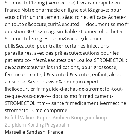
Stromectol 12 mg (Ivermectine) Livraison rapide en
France Notre pharmacie en ligne est l&agrave; pour
vous offrir un traitement s&ucirc;r et efficace Achetez
en toute s&eacute;curit&eacute;! --- documentissime fr
question-303132-magasin-fiable-stromectol -acheter-
Stromectol 3 mg est un m&eacute;dicament
utilis&eacute; pour traiter certaines infections
parasitaires, avec des pr&eacute;cautions pour les
patients co-infect&eacute;s par Loa loa STROMECTOL :
d&eacute;couvrez les indications, pour grossesse,
femme enceinte, b&eacute;b&eacute;, enfant, alcool
ainsi que l&rsquo;avis d&rsquo;un expert
!hellocourtier fr fr guide-d-achat-de-stromectol-tout-
ce-que-vous-devez--- doctissimo fr medicament-
STROMECTOL htm--- sante fr medicament ivermectine
stromectol-3-mg-comprime
Befehl Valium
Kopen Ambien
Koop goedkoop
Zolpidem
Korting Pregabalin
Marseille &mdash; France