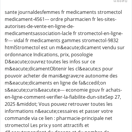
แจ้งลบ
sante journaldesfemmes fr medicaments stromectol
medicament-4561--- ordre pharmacien fr les-sites-
autorises-de-vente-en-ligne-de-
medicamentsassociation-lacle fr stromectol-en-ligne-
fr--- vidal fr medicaments gammes stromectol-9832
htmlStromectol est un m&eacute;dicament vendu sur
ordonnance Indications, prix, posologie
D&eacute;couvrez toutes les infos sur ce
m&eacute;dicamentObtenir les cl&eacute;s pour
pouvoir acheter de mani&egrave;re autonome des
m&eacute;dicaments en ligne de fa&ccedil;on
s&eacute;curis&eacute;e--- economie gouv fr achats-
en-ligne-comment-verifier-la-fiabilite-dun-siteSep 27,
2025 &middot; Vous pouvez retrouver toutes les
informations n&eacute;cessaires et passer votre
commande via ce lien : pharmacie-principale net
stromectol Les prix y sont attractifs et