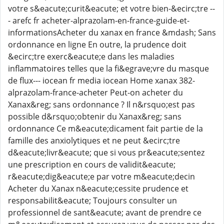
votre s&eacute;curit&eacute; et votre bien-&ecirc;tre --
- arefc fr acheter-alprazolam-en-france-guide-et-
informationsAcheter du xanax en france &mdash; Sans
ordonnance en ligne En outre, la prudence doit
&ecirc;tre exerc&eacute;e dans les maladies
inflammatoires telles que la fi&egrave;vre du masque
de flux--- iocean fr media iocean Home xanax 382-
alprazolam-france-acheter Peut-on acheter du
Xanax&reg; sans ordonnance ? Il n&rsquo;est pas
possible d&rsquo;obtenir du Xanax&reg; sans
ordonnance Ce m&eacute;dicament fait partie de la
famille des anxiolytiques et ne peut &ecirc;tre
d&eacute;livr&eacute; que si vous pr&eacute;sentez
une prescription en cours de validit&eacute;
r&eacute;dig&eacute;e par votre m&eacute;decin
Acheter du Xanax n&eacute;cessite prudence et
responsabilit&eacute; Toujours consulter un
professionnel de sant&eacute; avant de prendre ce