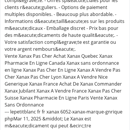
compl&egrave;te. - Offres sp&eacute;ciales pour les
clients r&eacute;guliers. - Options de paiement
multiples disponibles. - Beaucoup plus abordable. -
Informations d&eacute;taill&eacute;es sur les produits
m&eacute;dicaux - Emballage discret - Prix bas pour
des m&eacute;dicaments de haute qualit&eacute;. -
Votre satisfaction compl&egrave;te est garantie ou
votre argent rembours&eacute;.
Vente Xanax Pas Cher Achat Xanax Quebec Xanax
Pharmacie En Ligne Canada Xanax sans ordonnance
en ligne Xanax Pas Cher En Ligne Xanax A Vendre Pas
Cher Xanax Pas Cher Lyon Xanax A Vendre Nice
Generique Xanax France Achat De Xanax Commander
Xanax Jubilant Xanax A Vendre France Xanax Pas Cher
Suisse Xanax Pharmacie En Ligne Paris Vente Xanax
Sans Ordonnance
--- lepetitblanc fr fr xanax 6052-xanax-marque-gnrique
phpMar 11, 2025 &middot; Le Xanax est
m&eacute;dicament qui peut &ecirc;tre