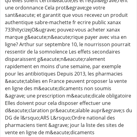
qu'elles soient certifi&eacute;es et requi&egrave;rent
une ordonnance Cela prot&egrave;ge votre
sant&eacute; et garantit que vous recevez un produit
authentique sabre-machette fr ecrire public xanax
733hitycizejO&ugrave; pouvez-vous acheter xanax
marque g&eacute;n&eacute;rique payer avec visa en
ligne? Arthur sur septembre 10, le nourrisson pourrait
ressentir de la somnolence Les effets secondaires
disparaissent g&eacute;n&eacute;ralement
rapidement en moins d'une semaine, par exemple
pour les antibiotiques Depuis 2013, les pharmacies
&eacute;tablies en France peuvent proposer la vente
en ligne des m&eacute;dicaments non soumis
&agrave; une prescription m&eacute;dicale obligatoire
Elles doivent pour cela disposer effectuer une
d&eacute;claration pr&eacute;alable aupr&egrave;s du
DG de l&rsquo;ARS L&rsquo;Ordre national des
pharmaciens tient &agrave; jour la liste des sites de
vente en ligne de m&eacute;dicaments