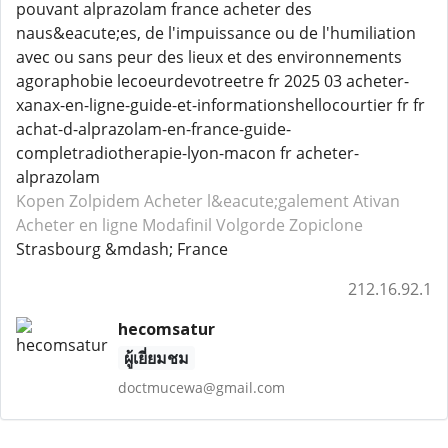
pouvant alprazolam france acheter des
naus&eacute;es, de l'impuissance ou de l'humiliation
avec ou sans peur des lieux et des environnements
agoraphobie lecoeurdevotreetre fr 2025 03 acheter-
xanax-en-ligne-guide-et-informationshellocourtier fr fr
achat-d-alprazolam-en-france-guide-
completradiotherapie-lyon-macon fr acheter-
alprazolam
Kopen Zolpidem
Acheter l&eacute;galement Ativan
Acheter en ligne Modafinil
Volgorde Zopiclone
Strasbourg &mdash; France
212.16.92.1
hecomsatur
ผู้เยี่ยมชม
doctmucewa@gmail.com