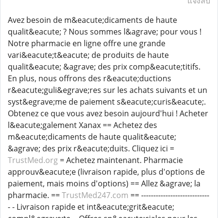
แจ้งลบ
Avez besoin de m&eacute;dicaments de haute
qualit&eacute; ? Nous sommes l&agrave; pour vous !
Notre pharmacie en ligne offre une grande
vari&eacute;t&eacute; de produits de haute
qualit&eacute; &agrave; des prix comp&eacute;titifs.
En plus, nous offrons des r&eacute;ductions
r&eacute;guli&egrave;res sur les achats suivants et un
syst&egrave;me de paiement s&eacute;curis&eacute;.
Obtenez ce que vous avez besoin aujourd'hui ! Acheter
l&eacute;galement Xanax == Achetez des
m&eacute;dicaments de haute qualit&eacute;
&agrave; des prix r&eacute;duits. Cliquez ici =
TrustMed.org
= Achetez maintenant. Pharmacie
approuv&eacute;e (livraison rapide, plus d'options de
paiement, mais moins d'options) == Allez &agrave; la
pharmacie. ==
TrustMed247.com
== ----------------------------
- - Livraison rapide et int&eacute;grit&eacute;