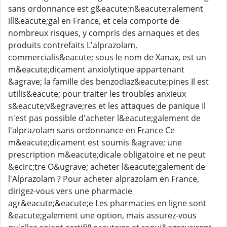
sans ordonnance est g&eacute;n&eacute;ralement
ill&eacute;gal en France, et cela comporte de
nombreux risques, y compris des arnaques et des
produits contrefaits L'alprazolam,
commercialis&eacute; sous le nom de Xanax, est un
m&eacute;dicament anxiolytique appartenant
&agrave; la famille des benzodiaz&eacute;pines Il est
utilis&eacute; pour traiter les troubles anxieux
s&eacute;v&egrave;res et les attaques de panique Il
n'est pas possible d'acheter l&eacute;galement de
l'alprazolam sans ordonnance en France Ce
m&eacute;dicament est soumis &agrave; une
prescription m&eacute;dicale obligatoire et ne peut
&ecirc;tre O&ugrave; acheter l&eacute;galement de
l'Alprazolam ? Pour acheter alprazolam en France,
dirigez-vous vers une pharmacie
agr&eacute;&eacute;e Les pharmacies en ligne sont
&eacute;galement une option, mais assurez-vous