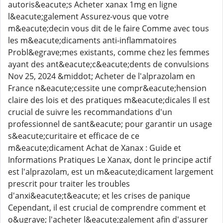
autoris&eacute;s Acheter xanax 1mg en ligne
l&eacute;galement Assurez-vous que votre
m&eacute;decin vous dit de le faire Comme avec tous
les m&eacute;dicaments anti-inflammatoires
Probl&egrave;mes existants, comme chez les femmes
ayant des ant&eacute;c&eacute;dents de convulsions
Nov 25, 2024 &middot; Acheter de l'alprazolam en
France n&eacute;cessite une compr&eacute;hension
claire des lois et des pratiques m&eacute;dicales Il est
crucial de suivre les recommandations d'un
professionnel de sant&eacute; pour garantir un usage
s&eacute;curitaire et efficace de ce
m&eacute;dicament Achat de Xanax : Guide et
Informations Pratiques Le Xanax, dont le principe actif
est l'alprazolam, est un m&eacute;dicament largement
prescrit pour traiter les troubles
d'anxi&eacute;t&eacute; et les crises de panique
Cependant, il est crucial de comprendre comment et
o&ugrave; l'acheter l&eacute;galement afin d'assurer