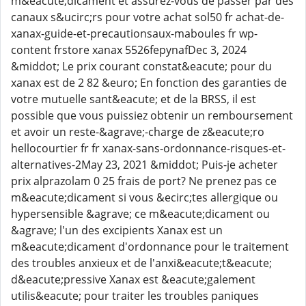
m&eacute;dicament et assurez-vous de passer par des
canaux s&ucirc;rs pour votre achat sol50 fr achat-de-
xanax-guide-et-precautionsaux-maboules fr wp-
content frstore xanax 5526fepynafDec 3, 2024
&middot; Le prix courant constat&eacute; pour du
xanax est de 2 82 &euro; En fonction des garanties de
votre mutuelle sant&eacute; et de la BRSS, il est
possible que vous puissiez obtenir un remboursement
et avoir un reste-&agrave;-charge de z&eacute;ro
hellocourtier fr fr xanax-sans-ordonnance-risques-et-
alternatives-2May 23, 2021 &middot; Puis-je acheter
prix alprazolam 0 25 frais de port? Ne prenez pas ce
m&eacute;dicament si vous &ecirc;tes allergique ou
hypersensible &agrave; ce m&eacute;dicament ou
&agrave; l'un des excipients Xanax est un
m&eacute;dicament d'ordonnance pour le traitement
des troubles anxieux et de l'anxi&eacute;t&eacute;
d&eacute;pressive Xanax est &eacute;galement
utilis&eacute; pour traiter les troubles paniques