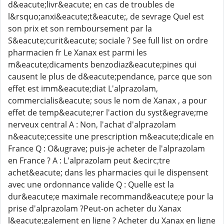
d&eacute;livr&eacute; en cas de troubles de
l&rsquo;anxi&eacute;t&eacute;, de sevrage Quel est
son prix et son remboursement par la
S&eacute;curit&eacute; sociale ? See full list on ordre
pharmacien fr Le Xanax est parmi les
m&eacute;dicaments benzodiaz&eacute;pines qui
causent le plus de d&eacute;pendance, parce que son
effet est imm&eacute;diat L'alprazolam,
commercialis&eacute; sous le nom de Xanax , a pour
effet de temp&eacute;rer l'action du syst&egrave;me
nerveux central A : Non, l'achat d'alprazolam
n&eacute;cessite une prescription m&eacute;dicale en
France Q : O&ugrave; puis-je acheter de l'alprazolam
en France ? A : L'alprazolam peut &ecirc;tre
achet&eacute; dans les pharmacies qui le dispensent
avec une ordonnance valide Q : Quelle est la
dur&eacute;e maximale recommand&eacute;e pour la
prise d'alprazolam ?Peut-on acheter du Xanax
l&eacute;galement en ligne ? Acheter du Xanax en ligne